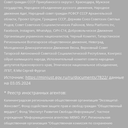
Совет граждан СССР Прикубанского округа г. Краснодара, Мужское
государство, Народное объединение русского движения, Народное
движение Адат, Народный совет граждан РСФСР СССР Архангельской
области, Проект Штурм, Граждане СССР, Держава Союз Советских Светлых
Родов, Совет Советских Социалистических Районов, Meta Platforms Inc,
Facebook, Instagram, WhatsApp, СИЧ-С14, Добровольческое Движение
Организации украинских националистов, Черный Комитет, Татарстанское
Региональное Всетатарское общественное движение, Невоград,
Молодежное Демократическое Движение Весна, Верховный Совет
Татарской Автономной Советской Социалистической Республики, Конгресс
ойрат-калмыцкого народа, Исполнительный комитет совета народных
депутатов Красноярского края, Этническое национальное объединение,
ЛГБТ, Я.МЫ Сергей Фургал
Источник:
https://minjust.gov.ru/ru/documents/7822/
данные
на
03.05.2024
* Реестр иностранных агентов:
Калининградская региональная общественная организация "Экозащита!-Женсовет", Фонд содействия защите прав и свобод граждан "Общественный вердикт", Фонд "Институт Развития Свободы Информации", Частное учреждение "Информационное агентство МЕМО. РУ", Региональная общественная организация "Общественная комиссия по сохранению наследия академика Сахарова", Фонд поддержки свободы прессы, Санкт-Петербургская общественная правозащитная организация "Гражданский контроль", Межрегиональная общественная организация "Информационно-просветительский центр "Мемориал", Региональный Фонд "Центр Защиты Прав Средств Массовой Информации", с 05.12.2023 Фонд "Центр Защиты Прав Средств массовой информации", Региональная общественная благотворительная организация помощи беженцам и мигрантам "Гражданское содействие", Негосударственное образовательное учреждение дополнительного профессионального образования (повышение квалификации) специалистов "АКАДЕМИЯ ПО ПРАВАМ ЧЕЛОВЕКА", Свердловская региональная общественная организация "Сутяжник", Автономная некоммерческая организация "Центр независимых социологических исследований", Союз общественных объединений "Российский исследовательский центр по правам человека", Региональное общественное учреждение научно-информационный центр "МЕМОРИАЛ", Некоммерческая организация "Фонд защиты гласности", Автономная некоммерческая организация "Институт прав человека", Городская общественная организация "Екатеринбургское общество "МЕМОРИАЛ", Городская общественная организация "Рязанское историко-просветительское и правозащитное общество "Мемориал" (Рязанский Мемориал), Челябинский региональный орган общественной самодеятельности – женское общественное объединение "Женщины Евразии", Челябинский региональный орган общественной самодеятельности "Уральская правозащитная группа", Фонд содействия защите здоровья и социальной справедливости имени Андрея Рылькова, Автономная Некоммерческая Организация "Аналитический Центр Юрия Левады", Автономная некоммерческая организация социальной поддержки населения "Проект Апрель", Региональная общественная организация помощи женщинам и детям, находящимся в кризисной ситуации "Информационно-методический центр "Анна", Фонд содействия развитию массовых коммуникаций и правовому просвещению "Так-так-Так", Фонд содействия устойчивому развитию "Серебряная тайга", Свердловский региональный общественный фонд социальных проектов "Новое время", "Idel.Реалии", Кавказ.Реалии, Крым.Реалии, Телеканал Настоящее Время, Татаро-башкирская служба Радио Свобода (Azatliq Radiosi), Радио Свободная Европа/Радио Свобода (PCE/PC), "Сибирь.Реалии", "Фактограф", Благотворительный фонд помощи осужденным и их семьям, Автономная некоммерческая организация "Институт глобализации и социальных движений", Фонд "В защиту прав заключенных", Частное учреждение "Центр поддержки и содействия развитию средств массовой информации", Пензенский региональный общественный благотворительный фонд "Гражданский союз", "Север.Реалии", Некоммерческая организация Фонд "Правовая инициатива", Общество с ограниченной ответственностью "Радио Свободная Европа/Радио Свобода", Чешское информационное агентство "MEDIUM-ORIENT", Красноярская региональная общественная организация "Мы против СПИДа", Камалягин Денис Николаевич, Маркелов Сергей Евгеньевич, Пономарев Лев Александрович, Савицкая Людмила Алексеевна, Автономная некоммерческая организация "Центр по работе с проблемой насилия "НАСИЛИЮ.НЕТ", Межрегиональный профессиональный союз работников здравоохранения "Альянс врачей", Юридическое лицо, зарегистрированное в Латвийской Республике, SIA "Medusa Project" (регистрационный номер 40103797863, дата регистрации 10.06.2014), Некоммерческая организация "Фонд по борьбе с коррупцией", Автономная некоммерческая организация "Институт права и публичной политики", Баданин Роман Сергеевич, Гликин Максим Александрович, Железнова Мария Михайловна, Лукьянова Юлия Сергеевна, Маетная Елизавета Витальевна, Маняхин Петр Борисович, Чуракова Ольга Владимировна, Ярош Юлия Петровна, Юридическое лицо "The Insider SIA", зарегистрированное в Риге, Латвийская Республика (дата регистрации 26.06.2015), являющееся администратором доменного имени интернет-издания "The Insider SIA", https://theins.ru, Постернак Алексей Евгеньевич, Рубин Михаил Аркадьевич, Анин Роман Александрович, Юридическое лицо Istories fonds, зарегистрированное в Латвийской Республике (регистрационный номер 50008295751, дата регистрации 24.02.2020), Великовский Дмитрий Александрович, Долинина Ирина Николаевна, Мароховская Алеся Алексеевна, Шлейнов Роман Юрьевич, Шмагун Олеся Валентиновна, Общество с ограниченной ответственностью "Альтаир 2021", Общество с ограниченной ответственностью "Вега 2021", Общество с ограниченной ответственностью "Главный редактор 2021", Общество с ограниченной ответственностью "Ромашки монолит", Важенков Артем Валерьевич, Ивановская областная общественная организация "Центр гендерных исследований", Гурман Юрий Альбертович, Медиапроект "ОВД-Инфо", Егоров Владимир Владимирович, Жилинский Владимир Александрович, Общество с ограниченной ответственностью "ЗП", Иванова София Юрьевна, Карезина Инна Павловна, Кильтау Екатерина Викторовна, Петров Алексей Викторович, Пискунов Сергей Евгеньевич, Смирнов Сергей Сергеевич, Тихонов Михаил Сергеевич, Общество с ограниченной ответственностью "ЖУРНАЛИСТ-ИНОСТРАННЫЙ АГЕНТ", Арапова Галина Юрьевна, Вольтская Татьяна Анатольевна, Американская компания "Mason G.E.S. Anonymous Foundation" (США), являющаяся владельцем интернет-издания https://mnews.world/, Компания "Stichting Bellingcat", зарегистрированная в Нидерландах (дата регистрации 11.07.2018), Захаров Андрей Вячеславович, Клепиковская Екатерина Дмитриевна, Общество с ограниченной ответственностью "МЕМО", Перл Роман Александрович, Симонов Евгений Алексеевич, Соловьева Елена Анатольевна, Сотников Даниил Владимирович, Сурначева Елизавета Дмитриевна, Автономная некоммерческая организация по защите прав человека и информированию населения "Якутия – Наше Мнение", Общество с ограниченной ответственностью "Москоу диджитал медиа", с 26.01.2023 Общество с ограниченной ответственностью "Чайка Белые сады", Ветошкина Валерия Валерьевна, Заговора Максим Александрович, Межрегиональное общественное движение "Российская ЛГБТ - сеть", Оленичев Максим Владимирович, Павлов Иван Юрьевич, Скворцова Елена Сергеевна, Общество с ограниченной ответственностью "Как бы инагент", Кочетков Игорь Викторович, Общество с ограниченной ответственностью "Честные выборы", Еланчик Олег Александрович, Общество с ограниченной ответственностью "Нобелевский призыв", Гималова Регина Эмилевна, Григорьев Андрей Валерьевич, Григорьева Алина Александровна, Ассоциация по содействию защите прав призывников, альтернативнослужащих и военнослужащих "Правозащитная группа "Гражданин.Армия.Право", Хисамова Регина Фаритовна, Автономная некоммерческая организация по реализации социально-правовых программ "Лилит", Дальневосточное общественное движение "Маяк", Санкт-Петербургская ЛГБТ-инициативная группа "Выход", Инициативная группа ЛГБТ+ "Реверс", Алексеев Андрей Викторович, Бекбулатова Таисия Львовна, Беляев Иван Михайлович, Владыкина Елена Сергеевна, Гельман Марат Александрович, Никульшина Вероника Юрьевна, Толоконникова Надежда Андреевна, Шендерович Виктор Анатольевич, Общество с ограниченной ответственностью "Данное сообщение", Общество с ограниченной ответственностью Издательский дом "Новая глава", Айнбиндер Александра Александровна, Московский комьюнити-центр для ЛГБТ+инициатив, Благотворительный фонд развития филантропии, Deutsche Welle (Германия, Kurt-Schumacher-Strasse 3, 53113 Bonn), Борзунова Мария Михайловна, Воробьев Виктор Викторович, Голубева Анна Львовна, Константинова Алла Михайловна, Малкова Ирина Владимировна, Мурадов Мурад Абдулгалимович, Осетинская Елизавета Николаевна, Понасенков Евгений Николаевич, Ганапольский Матвей Юрьевич, Киселев Евгений Алексеевич, Борухович Ирина Григорьевна, Дремин Иван Тимофеевич, Дубровский Дмитрий Викторович, Красноярская региональная общественная организация поддержки и развития альтернативных образовательных технологий и межкультурных коммуникаций "ИНТЕРРА", Маяковская Екатерина Алексеевна, Фейгин Марк Захарович, Филимонов Андрей Викторович, Дзугкоева Регина Николаевна, Доброхотов Роман Александрович, Дудь Юрий Александрович, Елкин Сергей Владимирович, Кругликов Кирилл Игоревич, Сабунаева Мария Леонидовна, Семенов Алексей Владимирович, Шаинян Карен Багратович, Шульман Екатерина Михайловна, Асафьев Артур Валерьевич, Вахштайн Виктор Семенович, Венедиктов Алексей Алексеевич, Лушникова Екатерина Евгеньевна, Волков Леонид Михайлович, Невзоров Александр Глебович, Пархоменко Сергей Борисович, Сироткин Ярослав Николаевич, Кара-Мурза Владимир Владимирович, Баранова Наталья Владимировна, Гозман Леонид Яковлевич, Кагарлицкий Борис Юльевич, Климарев Михаил Валерьевич, Милов Владимир Станиславович, Автономная некоммерческая организация Краснодарский центр современного искусства "Типография", Моргенштерн Алишер Тагирович, Соболь Любовь Эдуардовна, Общество с ограниченной ответственностью "ЛИЗА НОРМ", Каспаров Гарри Кимович, Ходорковский Михаил Борисович, Общество с ограниченной ответственностью "Апрельские тезисы", Данилович Ирина Брониславовна, Кашин Олег Владимирович, Петров Николай Владимирович, Пивоваров Алексей Владимирович, Соколов Михаил Владимирович, Цветкова Юлия Владимировна, Чичваркин Евгений Александрович, Комитет против пыток/Команда против пыток, Общество с ограниченной ответственностью "Первый научный", Общество с ограниченной ответственностью "Вертолет и ко", Белоцерковская Вероника Борисовна, Кац Максим Евгеньевич, Лазарева Татьяна Юрьевна, Шаведдинов Руслан Табризович, Яшин Илья Валерьевич, Общество с ограниченной ответственностью "Иноагент ААВ", Алешковский Дмитрий Петрович, Альбац Евгения Марковна, Быков Дмитрий Львович, Галямина Юлия Евгеньевна, Лойко Сергей Леонидович, Мартынов Кирилл Константинович, Медведев Сергей Александрович, Крашенинников Федор Геннадиевич, Гордеева Катерина Вл