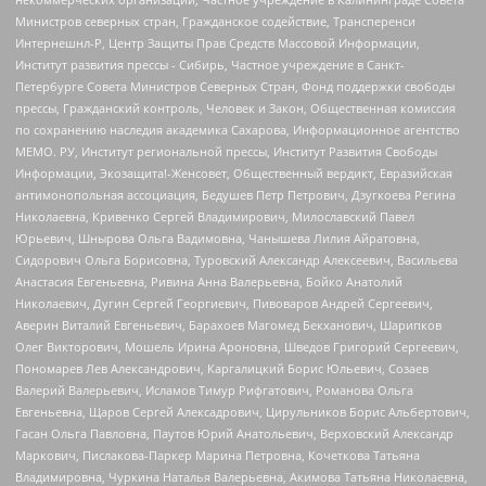
Министров северных стран, Гражданское содействие, Трансперенси
Интернешнл-Р, Центр Защиты Прав Средств Массовой Информации,
Институт развития прессы - Сибирь, Частное учреждение в Санкт-
Петербурге Совета Министров Северных Стран, Фонд поддержки свободы
прессы, Гражданский контроль, Человек и Закон, Общественная комиссия
по сохранению наследия академика Сахарова, Информационное агентство
МЕМО. РУ, Институт региональной прессы, Институт Развития Свободы
Информации, Экозащита!-Женсовет, Общественный вердикт, Евразийская
антимонопольная ассоциация, Бедушев Петр Петрович, Дзугкоева Регина
Николаевна, Кривенко Сергей Владимирович, Милославский Павел
Юрьевич, Шнырова Ольга Вадимовна, Чанышева Лилия Айратовна,
Сидорович Ольга Борисовна, Туровский Александр Алексеевич, Васильева
Анастасия Евгеньевна, Ривина Анна Валерьевна, Бойко Анатолий
Николаевич, Дугин Сергей Георгиевич, Пивоваров Андрей Сергеевич,
Аверин Виталий Евгеньевич, Барахоев Магомед Бекханович, Шарипков
Олег Викторович, Мошель Ирина Ароновна, Шведов Григорий Сергеевич,
Пономарев Лев Александрович, Каргалицкий Борис Юльевич, Созаев
Валерий Валерьевич, Исламов Тимур Рифгатович, Романова Ольга
Евгеньевна, Щаров Сергей Алексадрович, Цирульников Борис Альбертович,
Гасан Ольга Павловна, Паутов Юрий Анатольевич, Верховский Александр
Маркович, Пислакова-Паркер Марина Петровна, Кочеткова Татьяна
Владимировна, Чуркина Наталья Валерьевна, Акимова Татьяна Николаевна,