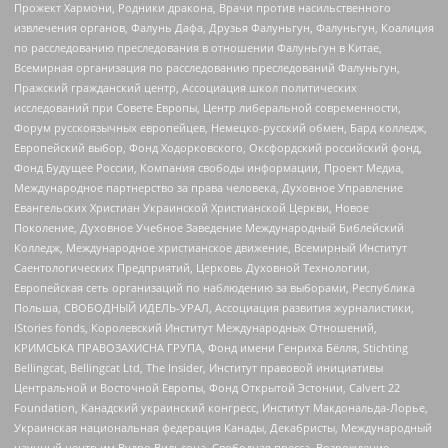
Прожект Хармони, Родники дракона, Врачи против насильственного
извлечения органов, Фалунь Дафа, Друзья Фалуньгун, Фалуньгун, Коалиция
по расследованию преследования в отношении Фалуньгун в Китае,
Всемирная организация по расследованию преследований Фалуньгун,
Пражский гражданский центр, Ассоциация школ политических
исследований при Совете Европы, Центр либеральной современности,
Форум русскоязычных европейцев, Немецко-русский обмен, Бард колледж,
Европейский выбор, Фонд Ходорковского, Оксфордский российский фонд,
Фонд Будущее России, Компания свободы информации, Проект Медиа,
Международное партнерство за права человека, Духовное Управление
Евангельских Христиан Украинской Христианской Церкви, Новое
Поколение, Духовное Учебное Заведение Международный Библейский
Колледж, Международное христианское движение, Всемирный Институт
Саентологических Предприятий, Церковь Духовной Технологии,
Европейская сеть организаций по наблюдению за выборами, Республика
Польша, СВОБОДНЫЙ ИДЕЛЬ-УРАЛ, Ассоциация развития журналистики,
IStories fonds, Королевский Институт Международных Отношений,
КРИМСЬКА ПРАВОЗАХИСНА ГРУПА, Фонд имени Генриха Бёлля, Stichting
Bellingcat, Bellingcat Ltd, The Insider, Институт правовой инициативы
Центральной и Восточной Европы, Фонд Открытой Эстонии, Calvert 22
Foundation, Канадский украинский конгресс, Институт Макдональда-Лорье,
Украинская национальная федерация Канады, Декабристы, Международный
научный центр им Вудро Вильсона, Свободная пресса, Возрождение,