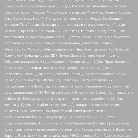
Всеукраинский духовный центр , Риддл, Русский антивоенный комитет в
Швеции, Проект Медуза, Фонд Андрея Сахарова, Форум свободной России,
Лига Свободных Наций, Transparеncy International, Форум Свободных
Народов ПостРоссии, Солидарность с гражданским движением в России –
Solidarus, КрымSOS, Свободный университет, Институт государственного
управления, Форум гражданского общества Россия, Беллона, Союз жителей
островов Тисима и Хабомаи, Съезд народных депутатов, Гринпис
Интернешнл, Фонд борьбы с коррупцией Инк, Завет церквей TCCN, Агора,
Всемирный фонд природы, BDR Novaja Gazeta-Europe, Алтай проект,
Образовательный дом прав человека Чернигов, Фонд Дом Прав Человека,
Белорусский дом прав человека имени Бориса Звозскова, Дом прав
человека Тбилиси, Дом прав человека Ереван, Дом прав человека Крым,
Центр дикого лосося, TVR Studios, ТВ Дождь, Центр европейских
исследований им Вилфрида Мартенса, Сетевое объединение журналистов
расследователей, АЛЛАТРА, За свободную Россию, Свободная Бурятия, Uralic,
UnKremlin, Международная федерация транспортных рабочих, ИстЧам
Финланд, Гудзоновский институт, Фонд Демократического Развития,
Комитет-2024, Центрально-Европейский университет, Центр
восточноевропейских и международных исследований, Общество
Сторожевой башни, Библии и трактатов Свидетелей Иеговы, Гражданский
Совет, Центр анализа европейской политики, Академическая сеть Восточная
Европа, Российский комитет действия, РЭНД корпорейшн, Русская Америка