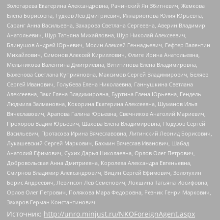
Золотарева Екатерина Александровна, Рачинский Ян Збигневич, Жемкова
Елена Борисовна, Гудков Лев Дмитриевич, Илларионова Юлия Юрьевна,
Саранг Анна Васильевна, Захарова Светлана Сергеевна, Аверин Владимир
Анатольевич, Щур Татьяна Михайловна, Щур Николай Алексеевич,
Блинушов Андрей Юрьевич, Мосин Алексей Геннадьевич, Гефтер Валентин
Михайлович, Симонов Алексей Кириллович, Флиге Ирина Анатольевна,
Мельникова Валентина Дмитриевна, Вититинова Елена Владимировна,
Баженова Светлана Куприяновна, Максимов Сергей Владимирович, Беляев
Сергей Иванович, Голубева Елена Николаевна, Ганнушкина Светлана
Алексеевна, Закс Елена Владимировна, Буртина Елена Юрьевна, Гендель
Людмила Залмановна, Кокорина Екатерина Алексеевна, Шуманов Илья
Вячеславович, Арапова Галина Юрьевна, Свечников Анатолий Мариевич,
Прохоров Вадим Юрьевич, Шахова Елена Владимировна, Подузов Сергей
Васильевич, Протасова Ирина Вячеславовна, Литинский Леонид Борисович,
Лукашевский Сергей Маркович, Бахмин Вячеслав Иванович, Шабад
Анатолий Ефимович, Сухих Дарья Николаевна, Орлов Олег Петрович,
Добровольская Анна Дмитриевна, Королева Александра Евгеньевна,
Смирнов Владимир Александрович, Вицин Сергей Ефимович, Золотухин
Борис Андреевич, Левинсон Лев Семенович, Локшина Татьяна Иосифовна,
Орлов Олег Петрович, Полякова Мара Федоровна, Резник Генри Маркович,
Захаров Герман Константинович
Источник:
http://unro.minjust.ru/NKOForeignAgent.aspx