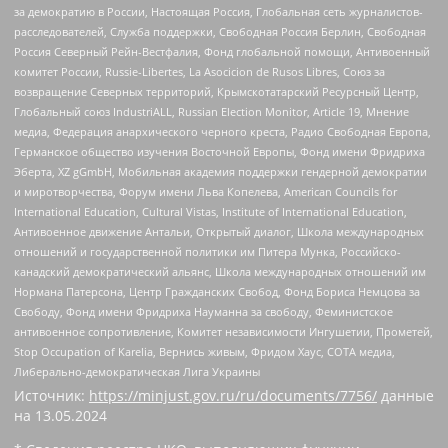
за демократию в России, Настоящая Россия, Глобальная сеть журналистов-
расследователей, Служба поддержки, Свободная Россия Берлин, Свободная
Россия Северный Рейн-Вестфалия, Фонд глобальной помощи, Антивоенный
комитет России, Russie-Libertes, La Asocicion de Rusos Libres, Союз за
возвращение Северных территорий, Крымскотатарский Ресурсный Центр,
Глобальный союз IndustriALL, Russian Election Monitor, Article 19, Мнение
медиа, Федерация анархического черного креста, Радио Свободная Европа,
Германское общество изучения Восточной Европы, Фонд имени Фридриха
Эберта, XZ gGmbH, Мобильная академия поддержки гендерной демократии
и миротворчества, Форум имени Льва Копелева, American Councils for
International Education, Cultural Vistas, Institute of International Education,
Антивоенное движение Антальи, Открытый диалог, Школа международных
отношений и государственной политики им Питера Мунка, Российско-
канадский демократический альянс, Школа международных отношений им
Нормана Патерсона, Центр Гражданских Свобод, Фонд Бориса Немцова за
Свободу, Фонд имени Фридриха Науманна за свободу, Феминистское
антивоенное сопротивление, Комитет независимости Ингушетии, Прометей,
Stop Occupation of Karelia, Вернись живым, Фридом Хаус, СОТА медиа,
Либерально-демократическая Лига Украины
Источник:
https://minjust.gov.ru/ru/documents/7756/
данные
на
13.05.2024