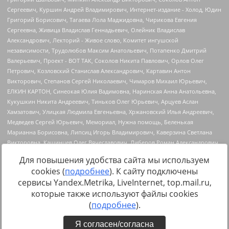
Для повышения удобства сайта мы используем
cookies (
подробнее
). К сайту подключены
сервисы Yandex.Metrika, LiveInternet, top.mail.ru,
Источник:
https://minjust.gov.ru/uploaded/files/reestr-
которые также используют файлы cookies
inostrannyih-agentov-22-03-2024.pdf
данные на
22.03.2024
(
подробнее
).
Я согласен/согласна