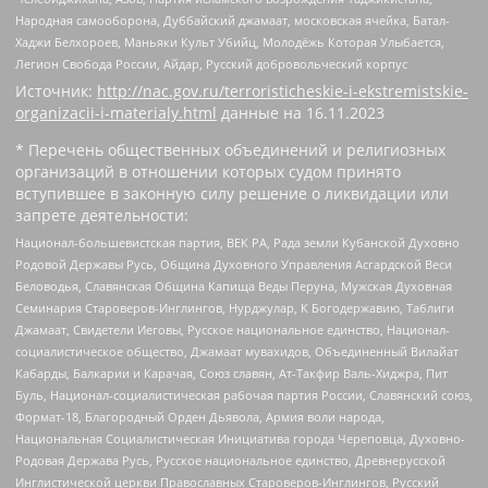
Народная самооборона, Дуббайский джамаат, московская ячейка, Батал-
Хаджи Белхороев, Маньяки Культ Убийц, Молодёжь Которая Улыбается,
Легион Свобода России, Айдар, Русский добровольческий корпус
Источник:
http://nac.gov.ru/terroristicheskie-i-ekstremistskie-
organizacii-i-materialy.html
данные на
16.11.2023
* Перечень общественных объединений и религиозных
организаций в отношении которых судом принято
вступившее в законную силу решение о ликвидации или
запрете деятельности:
Национал-большевистская партия, ВЕК РА, Рада земли Кубанской Духовно
Родовой Державы Русь, Община Духовного Управления Асгардской Веси
Беловодья, Славянская Община Капища Веды Перуна, Мужская Духовная
Семинария Староверов-Инглингов, Нурджулар, К Богодержавию, Таблиги
Джамаат, Свидетели Иеговы, Русское национальное единство, Национал-
социалистическое общество, Джамаат мувахидов, Объединенный Вилайат
Кабарды, Балкарии и Карачая, Союз славян, Ат-Такфир Валь-Хиджра, Пит
Буль, Национал-социалистическая рабочая партия России, Славянский союз,
Формат-18, Благородный Орден Дьявола, Армия воли народа,
Национальная Социалистическая Инициатива города Череповца, Духовно-
Родовая Держава Русь, Русское национальное единство, Древнерусской
Инглистической церкви Православных Староверов-Инглингов, Русский