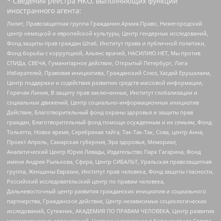
* Сведения реестра НКО, выполняющих функции
иностранного агента:
Лилит, Правозащитная группа Гражданин.Армия.Право, Нижегородский
центр немецкой и европейской культуры, Центр гендерных исследований,
Фонд защиты прав граждан Штаб, Институт права и публичной политики,
Фонд борьбы с коррупцией, Альянс врачей, НАСИЛИЮ.НЕТ, Мы против
СПИДа, СВЕЧА, Гуманитарное действие, Открытый Петербург, Лига
Избирателей, Правовая инициатива, Гражданский Союз, Хасдей Ерушалаим,
Центр поддержки и содействия развитию средств массовой информации,
Горячая Линия, В защиту прав заключенных, Институт глобализации и
социальных движений, Центр социально-информационных инициатив
Действие, Благотворительный фонд охраны здоровья и защиты прав
граждан, Благотворительный фонд помощи осужденным и их семьям, Фонд
Тольятти, Новое время, Серебряная тайга, Так-Так-Так, Сова, центр Анна,
Проект Апрель, Самарская губерния, Эра здоровья, Мемориал,
Аналитический Центр Юрия Левады, Издательство Парк Гагарина, Фонд
имени Андрея Рылькова, Сфера, Центр СИБАЛЬТ, Уральская правозащитная
группа, Женщины Евразии, Институт прав человека, Фонд защиты гласности,
Российский исследовательский центр по правам человека,
Дальневосточный центр развития гражданских инициатив и социального
партнерства, Гражданское действие, Центр независимых социологических
исследований, Сутяжник, АКАДЕМИЯ ПО ПРАВАМ ЧЕЛОВЕКА, Центр развития
некоммерческих организаций, Частное учреждение в Калининграде Совета