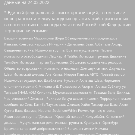
данные на
24.03.2022
* Единый федеральный список организаций, в том числе
иностранных и международных организаций, признанных
в соответствии с законодательством Российской Федерации
террористическими:
Высший военный Маджлисуль Шура Объединенных сил моджахедов
Кавказа, Конгресс народов Ичкерии и Дагестана, База, Асбат аль-Ансар,
Священная война, Исламская группа, Братья-мусульмане, Партия
исламского освобождения, Лашкар-И-Тайба, Исламская группа, Движение
Талибан, Исламская партия Туркестана, Общество социальных реформ,
Общество возрождения исламского наследия, Дом двух святых, Джунд аш-
Шам, Исламский джихад, Аль-Каида, Имарат Кавказ, АБТО, Правый сектор,
Исламское государство, Джабха аль-Нусра ли-Ахль аш-Шам, Народное
ополчение имени К. Минина и Д. Пожарского, Аджр от Аллаха Субхану уа
Тагьаля SHAM, АУМ Синрике, Муджахеды джамаата Ат-Тавхида Валь-Джихад,
Чистопольский Джамаат, Рохнамо ба суи давлати исломи, Террористическое
сообщество Сеть, Катиба Таухид валь-Джихад, Хайят Тахрир аш-Шам, Ахлю
Сунна Валь Джамаа, National Socialism/White Power, Артподготовка,
Религиозная группа “Джамаат “Красный пахарь”, Колумбайн, Хатлонский
джамаат, Мусульманская религиозная группа п. Кушкуль г. Оренбург,
Крымско-татарский добровольческий батальон имени Номана
Челебиджихана, Азов, Партия исламского возрождения Таджикистана,