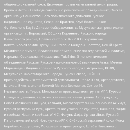
общенациональный союз, Движение против нелегальной иммиграции,
Кровь и Честь, О свободе совести и о религиозных объединениях, Омская
организация общественного политического движения Русское
национальное единство, Северное Братство, Клуб Болельщиков
Футбольного Клуба Динамо, Файзрахманисты, Мусульманская религиозная
организация п. Боровский, Община Коренного Русского народа
Щелковского района, Правый сектор, УНА - УНСО, Украинская
повстанческая армия, Тризуб им. Степана Бандеры, Братство, Белый Крест,
Misanthropic division, Религиозное объединение последователей инглиизма,
Народная Социальная Инициатива, TulaSkins, Этнополитическое
объединение Русские, Русское национальное объединение Атака, Мечеть
Мирмамеда, Община Коренного Русского народа г. Астрахани, ВОЛЯ,
Меджлис крымскотатарского народа, Рубеж Севера, ТОЙС, О
противодействии экстремистской деятельности, РЕВТАТПОД, Артподготовка,
Штольц, В честь иконы Божией Матери Державная, Сектор 16,
Независимость, Фирма, Молодежная правозащитная группа МПГ, Курсом
Правды и Единения, Каракольская инициативная группа, Автоград Крю,
Союз Славянских Сил Руси, Алля-Аят, Благотворительный пансионат Ак Умут,
Русская республика Русь, Арестантское уголовное единство, Башкорт, Нация
и свобода, Нация и свобода, W.H.С., Фалунь Дафа, Иртыш Ultras, Русский
Патриотический клуб-Новокузнецк/РПК, Сибирский державный союз, Фонд
борьбы с коррупцией, Фонд защиты прав граждан, Штабы Навального,