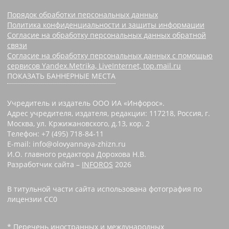
Порядок обработки персональных данных
Политика конфиденциальности и защиты информации
Согласие на обработку персональных данных обратной
связи
Согласие на обработку персональных данных с помощью
сервисов Yandex.Metrika, LiveInternet, top.mail.ru
ПОКАЗАТЬ БАННЕРНЫЕ МЕСТА
Учредитель и издатель ООО ИА «Инфорос».
Адрес учредителя, издателя, редакции: 117218, Россия, г.
Москва, ул. Кржижановского, д.13, кор. 2
Телефон: +7 (495) 718-84-11
E-mail: info@olovyannaya-zhizn.ru
И.О. главного редактора Дорохова Н.В.
Разработчик сайта –
INFOROS
2026
В титульной части сайта использована фотография по
лицензии CC0 ‌
* Перечень иностранных и международных