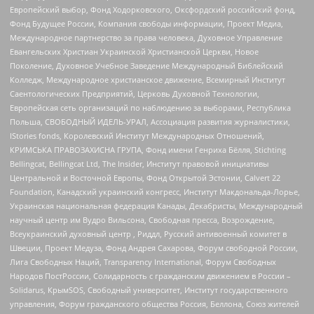
Европейский выбор, Фонд Ходорковского, Оксфордский российский фонд,
Фонд Будущее России, Компания свободы информации, Проект Медиа,
Международное партнерство за права человека, Духовное Управление
Евангельских Христиан Украинской Христианской Церкви, Новое
Поколение, Духовное Учебное Заведение Международный Библейский
Колледж, Международное христианское движение, Всемирный Институт
Саентологических Предприятий, Церковь Духовной Технологии,
Европейская сеть организаций по наблюдению за выборами, Республика
Польша, СВОБОДНЫЙ ИДЕЛЬ-УРАЛ, Ассоциация развития журналистики,
IStories fonds, Королевский Институт Международных Отношений,
КРИМСЬКА ПРАВОЗАХИСНА ГРУПА, Фонд имени Генриха Бёлля, Stichting
Bellingcat, Bellingcat Ltd, The Insider, Институт правовой инициативы
Центральной и Восточной Европы, Фонд Открытой Эстонии, Calvert 22
Foundation, Канадский украинский конгресс, Институт Макдональда-Лорье,
Украинская национальная федерация Канады, Декабристы, Международный
научный центр им Вудро Вильсона, Свободная пресса, Возрождение,
Всеукраинский духовный центр , Риддл, Русский антивоенный комитет в
Швеции, Проект Медуза, Фонд Андрея Сахарова, Форум свободной России,
Лига Свободных Наций, Transparеncy International, Форум Свободных
Народов ПостРоссии, Солидарность с гражданским движением в России –
Solidarus, КрымSOS, Свободный университет, Институт государственного
управления, Форум гражданского общества Россия, Беллона, Союз жителей