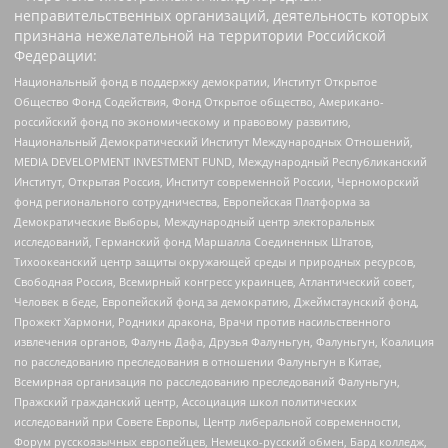
неправительственных организаций, деятельность которых
признана нежелательной на территории Российской
Федерации:
Национальный фонд в поддержку демократии, Институт Открытое
Общество Фонд Содействия, Фонд Открытое общество, Американо-
российский фонд по экономическому и правовому развитию,
Национальный Демократический Институт Международных Отношений,
MEDIA DEVELOPMENT INVESTMENT FUND, Международный Республиканский
Институт, Открытая Россия, Институт современной России, Черноморский
фонд регионального сотрудничества, Европейская Платформа за
Демократические Выборы, Международный центр электоральных
исследований, Германский фонд Маршалла Соединенных Штатов,
Тихоокеанский центр защиты окружающей среды и природных ресурсов,
Свободная Россия, Всемирный конгресс украинцев, Атлантический совет,
Человек в беде, Европейский фонд за демократию, Джеймстаунский фонд,
Прожект Хармони, Родники дракона, Врачи против насильственного
извлечения органов, Фалунь Дафа, Друзья Фалуньгун, Фалуньгун, Коалиция
по расследованию преследования в отношении Фалуньгун в Китае,
Всемирная организация по расследованию преследований Фалуньгун,
Пражский гражданский центр, Ассоциация школ политических
исследований при Совете Европы, Центр либеральной современности,
Форум русскоязычных европейцев, Немецко-русский обмен, Бард колледж,