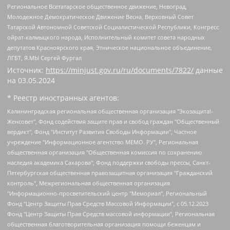
Региональное Всетатарское общественное движение, Невоград,
Молодежное Демократическое Движение Весна, Верховный Совет
Татарской Автономной Советской Социалистической Республики, Конгресс
ойрат-калмыцкого народа, Исполнительный комитет совета народных
депутатов Красноярского края, Этническое национальное объединение,
ЛГБТ, Я.МЫ Сергей Фургал
Источник:
https://minjust.gov.ru/ru/documents/7822/
данные
на
03.05.2024
* Реестр иностранных агентов:
Калининградская региональная общественная организация "Экозащита!-Женсовет", Фонд содействия защите прав и свобод граждан "Общественный вердикт", Фонд "Институт Развития Свободы Информации", Частное учреждение "Информационное агентство МЕМО. РУ", Региональная общественная организация "Общественная комиссия по сохранению наследия академика Сахарова", Фонд поддержки свободы прессы, Санкт-Петербургская общественная правозащитная организация "Гражданский контроль", Межрегиональная общественная организация "Информационно-просветительский центр "Мемориал", Региональный Фонд "Центр Защиты Прав Средств Массовой Информации", с 05.12.2023 Фонд "Центр Защиты Прав Средств массовой информации", Региональная общественная благотворительная организация помощи беженцам и мигрантам "Гражданское содействие", Негосударственное образовательное учреждение дополнительного профессионального образования (повышение квалификации) специалистов "АКАДЕМИЯ ПО ПРАВАМ ЧЕЛОВЕКА", Свердловская региональная общественная организация "Сутяжник", Автономная некоммерческая организация "Центр независимых социологических исследований", Союз общественных объединений "Российский исследовательский центр по правам человека", Региональное общественное учреждение научно-информационный центр "МЕМОРИАЛ", Некоммерческая организация "Фонд защиты гласности", Автономная некоммерческая организация "Институт прав человека", Городская общественная организация "Екатеринбургское общество "МЕМОРИАЛ", Городская общественная организация "Рязанское историко-просветительское и правозащитное общество "Мемориал" (Рязанский Мемориал), Челябинский региональный орган общественной самодеятельности – женское общественное объединение "Женщины Евразии", Челябинский региональный орган общественной самодеятельности "Уральская правозащитная группа", Фонд содействия защите здоровья и социальной справедливости имени Андрея Рылькова, Автономная Некоммерческая Организация "Аналитический Центр Юрия Левады", Автономная некоммерческая организация социальной поддержки населения "Проект Апрель", Региональная общественная организация помощи женщинам и детям, находящимся в кризисной ситуации "Информационно-методический центр "Анна", Фонд содействия развитию массовых коммуникаций и правовому просвещению "Так-так-Так", Фонд содействия устойчивому развитию "Серебряная тайга", Свердловский региональный общественный фонд социальных проектов "Новое время", "Idel.Реалии", Кавказ.Реалии, Крым.Реалии, Телеканал Настоящее Время, Татаро-башкирская служба Радио Свобода (Azatliq Radiosi), Радио Свободная Европа/Радио Свобода (PCE/PC), "Сибирь.Реалии", "Фактограф", Благотворительный фонд помощи осужденным и их семьям, Автономная некоммерческая организация "Институт глобализации и социальных движений", Фонд "В защиту прав заключенных", Частное учреждение "Центр поддержки и содействия развитию средств массовой информации", Пензенский региональный общественный благотворительный фонд "Гражданский союз", "Север.Реалии", Некоммерческая организация Фонд "Правовая инициатива", Общество с ограниченной ответственностью "Радио Свободная Европа/Радио Свобода", Чешское информационное агентство "MEDIUM-ORIENT", Красноярская региональная общественная организация "Мы против СПИДа", Камалягин Денис Николаевич, Маркелов Сергей Евгеньевич, Пономарев Лев Александрович, Савицкая Людмила Алексеевна, Автономная некоммерческая организация "Центр по работе с проблемой насилия "НАСИЛИЮ.НЕТ", Межрегиональный профессиональный союз работников здравоохранения "Альянс врачей", Юридическое лицо, зарегистрированное в Латвийской Республике, SIA "Medusa Project" (регистрационный номер 40103797863, дата регистрации 10.06.2014), Некоммерческая организация "Фонд по борьбе с коррупцией", Автономная некоммерческая организация "Институт права и публичной политики", Баданин Роман Сергеевич, Гликин Максим Александрович, Железнова Мария Михайловна, Лукьянова Юлия Сергеевна, Маетная Елизавета Витальевна, Маняхин Петр Борисович, Чуракова Ольга Владимировна, Ярош Юлия Петровна, Юридическое лицо "The Insider SIA", зарегистрированное в Риге, Латвийская Республика (дата регистрации 26.06.2015), являющееся администратором доменного имени интернет-издания "The Insider SIA", https://theins.ru, Постернак Алексей Евгеньевич, Рубин Михаил Аркадьевич, Анин Роман Александрович, Юридическое лицо Istories fonds, зарегистрированное в Латвийской Республике (регистрационный номер 50008295751, дата регистрации 24.02.2020), Великовский Дмитрий Александрович, Долинина Ирина Николаевна, Мароховская Алеся Алексеевна, Шлейнов Роман Юрьевич, Шмагун Олеся Валентиновна, Общество с ограниченной ответственностью "Альтаир 2021", Общество с ограниченной ответственностью "Вега 2021", Общество с ограниченной ответственностью "Главный редактор 2021", Общество с ограниченной ответственностью "Ромашки монолит", Важенков Артем Валерьевич, Ивановская областная общественная организация "Центр гендерных исследований", Гурман Юрий Альбертович, Медиапроект "ОВД-Инфо", Егоров Владимир Владимирович, Жилинский Владимир Александрович, Общество с ограниченной ответственностью "ЗП", Иванова София Юрьевна, Карезина Инна Павловна, Кильтау Екатерина Викторовна, Петров Алексей Викторович, Пискунов Сергей Евгеньевич, Смирнов Сергей Сергеевич, Тихонов Михаил Сергеевич, Общество с ограниченной ответственностью "ЖУРНАЛИСТ-ИНОСТРАННЫЙ АГЕНТ", Арапова Галина Юрьевна, Вольтская Татьяна Анатольевна, Американская компания "Mason G.E.S. Anonymous Foundation" (США), являющаяся владельцем интернет-издания https://mnews.world/, Компания "Stichting Bellingcat", зарегистрированная в Нидерландах (дата регистрации 11.07.2018), Захаров Андрей Вячеславович, Клепиковская Екатерина Дмитриевна, Общество с ограниченной ответственностью "МЕМО", Перл Роман Александрович, Симонов Евгений Алексеевич, Соловьева Елена Анатольевна, Сотников Даниил Владимирович, Сурначева Елизавета Дмитриевна, Автономная некоммерческая организация по защите прав человека и информированию населения "Якутия – Наше Мнение", Общество с ограниченной ответственностью "Москоу диджитал медиа", с 26.01.2023 Общество с ограниченной ответственностью "Чайка Белые сады", Ветошкина Валерия Валерьевна, Заговора Максим Александрович, Межрегиональное общественное движение "Российская ЛГБТ - сеть", Оленичев Максим Владимирович, Павлов Иван Юрьевич, Скворцова Елена Сергеевна, Общество с ограниченной ответственностью "Как бы инагент", Кочетков Игорь Викторович, Общество с ограниченной ответственностью "Честные выборы", Еланчик Олег Александрович, Общество с ограниченной ответственностью "Нобелевский призыв", Гималова Регина Эмилевна, Григорьев Андрей Валерьевич, Григорьева Алина Александровна, Ассоциация по содействию защите прав призывников, альтернативнослужащих и военнослужащих "Правозащитная группа "Гражданин.Армия.Право", Хисамова Регина Фаритовна, Автономная некоммерческая организация по реализации социально-правовых программ "Лилит", Дальневосточное общественное движение "Маяк", Санкт-Петербургская ЛГБТ-инициативная группа "Выход", Инициативная группа ЛГБТ+ "Реверс", Алексеев Андрей Викторович, Бекбулатова Таисия Львовна, Беляев Иван Михайлович, Владыкина Елена Сергеевна, Гельман Марат Александрович, Никульшина Вероника Юрьевна, Толоконникова Надежда Андреевна, Шендерович Виктор Анатольевич, Общество с ограниченной ответственностью "Данное сообщение", Общество с ограниченной ответственностью Издательский дом "Новая глава", Айнбиндер Александра Александровна, Московский комьюнити-центр для ЛГБТ+инициатив, Благотворительный фонд развития филантропии, Deutsche Welle (Германия, Kurt-Schumacher-Strasse 3, 53113 Bonn), Борзунова Мария Михайловна, Воробьев Виктор Викторович, Голубева Анна Львовна, Константинова Алла Михайловна, Малкова Ирина Владимировна, Мурадов Мурад Абдулгалимович, Осетинская Елизавета Николаевна, Понасенков Евгений Николаевич, Ганапольский Матвей Юрьевич, Киселев Евгений Алексеевич, Борухович Ирина Григорьевна, Дремин Иван Тимофеевич, Дубровский Дмитрий Викторович, Красноярская региональная общественная организация поддержки и развития альтернативных образовательных технологий и межкультурных коммуникаций "ИНТЕРРА", Маяковская Екатерина Алексеевна, Фейгин Марк Захарович, Филимонов Андрей Викторович, Дзугкоева Регина Николаевна, Доброхотов Роман Александрович, Дудь Юрий Александрович, Елкин Сергей Владимирович, Кругликов Кирилл Игоревич, Сабунаева Мария Леонидовна, Семенов Алексей Владимирович, Шаинян Карен Багратович, Шульман Екатерина Михайловна, Асафьев Артур Валерьевич, Вахштайн Виктор Семенович, Венедиктов Алексей Алексеевич, Лушникова Екатерина Евгеньевна, Волков Леонид Михайлович, Невзоров Александр Глебович, Пархоменко Сергей Борисович, Сироткин Ярослав Николаевич, Кара-Мурза Владимир Владимирович, Баранова Наталья Владимировна, Гозман Леонид Яковлевич, Кагарлицкий Борис Юльевич, Климарев Михаил Валерьевич, Милов Владимир Станиславович, Автономная некоммерческая организация Краснодарский центр современного искусства "Типография", Моргенштерн Алишер Тагирович, Соболь Любовь Эдуардовна, Общество с ограниченной ответственностью "ЛИЗА НОРМ", Каспаров Гарри Кимович, Ходорковский Михаил Борисович, Общество с ограниченной ответственностью "Апрельские тезисы", Данилович Ирина Брониславовна, Кашин Олег Владимирович, Петров Николай Владимирович, Пивоваров Алексей Владимирович, Соколов Михаил Владимирович, Цветкова Юлия Владимировна, Чичваркин Евгений Александрович, Комитет против пыток/Команда против пыток, Общество с ограниченной ответственностью "Первый научный", Общество с ограниченной ответственностью "Вертолет и ко", Белоцерковская Вероника Борисовна, Кац Максим Евгеньевич, Лазарева Татьяна Юрьевна, Шаведдинов Руслан Табризович, Яшин Илья Валерьевич, Общество с ограниченной ответственностью "Иноагент ААВ", Алешковский Дмитрий Петрович, Альбац Евгения Марковна, Быков Дмитрий Львович, Галямина Юлия Евгеньевна, Лойко Сергей Леонидович, Мартынов Кирилл Константинович, Медведев Сергей Александрович, Крашенинников Федор Геннадиевич, Гордеева Катерина Вл