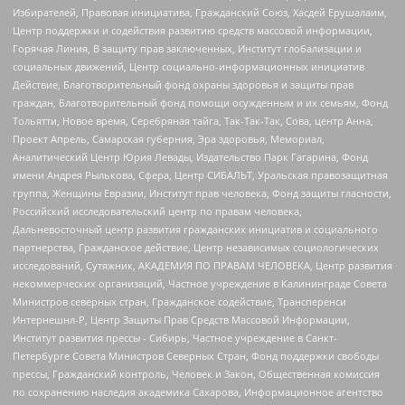
Избирателей, Правовая инициатива, Гражданский Союз, Хасдей Ерушалаим,
Центр поддержки и содействия развитию средств массовой информации,
Горячая Линия, В защиту прав заключенных, Институт глобализации и
социальных движений, Центр социально-информационных инициатив
Действие, Благотворительный фонд охраны здоровья и защиты прав
граждан, Благотворительный фонд помощи осужденным и их семьям, Фонд
Тольятти, Новое время, Серебряная тайга, Так-Так-Так, Сова, центр Анна,
Проект Апрель, Самарская губерния, Эра здоровья, Мемориал,
Аналитический Центр Юрия Левады, Издательство Парк Гагарина, Фонд
имени Андрея Рылькова, Сфера, Центр СИБАЛЬТ, Уральская правозащитная
группа, Женщины Евразии, Институт прав человека, Фонд защиты гласности,
Российский исследовательский центр по правам человека,
Дальневосточный центр развития гражданских инициатив и социального
партнерства, Гражданское действие, Центр независимых социологических
исследований, Сутяжник, АКАДЕМИЯ ПО ПРАВАМ ЧЕЛОВЕКА, Центр развития
некоммерческих организаций, Частное учреждение в Калининграде Совета
Министров северных стран, Гражданское содействие, Трансперенси
Интернешнл-Р, Центр Защиты Прав Средств Массовой Информации,
Институт развития прессы - Сибирь, Частное учреждение в Санкт-
Петербурге Совета Министров Северных Стран, Фонд поддержки свободы
прессы, Гражданский контроль, Человек и Закон, Общественная комиссия
по сохранению наследия академика Сахарова, Информационное агентство