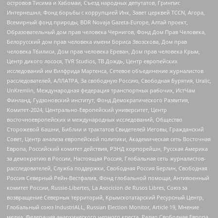
островов Тисима и Хабомаи, Съезд народных депутатов, Гринпис
Интернешнл, Фонд борьбы с коррупцией Инк, Завет церквей TCCN, Агора,
Всемирный фонд природы, BDR Novaja Gazeta-Europe, Алтай проект,
Образовательный дом прав человека Чернигов, Фонд Дом Прав Человека,
Белорусский дом прав человека имени Бориса Звозскова, Дом прав
человека Тбилиси, Дом прав человека Ереван, Дом прав человека Крым,
Центр дикого лосося, TVR Studios, ТВ Дождь, Центр европейских
исследований им Вилфрида Мартенса, Сетевое объединение журналистов
расследователей, АЛЛАТРА, За свободную Россию, Свободная Бурятия, Uralic,
UnKremlin, Международная федерация транспортных рабочих, ИстЧам
Финланд, Гудзоновский институт, Фонд Демократического Развития,
Комитет-2024, Центрально-Европейский университет, Центр
восточноевропейских и международных исследований, Общество
Сторожевой башни, Библии и трактатов Свидетелей Иеговы, Гражданский
Совет, Центр анализа европейской политики, Академическая сеть Восточная
Европа, Российский комитет действия, РЭНД корпорейшн, Русская Америка
за демократию в России, Настоящая Россия, Глобальная сеть журналистов-
расследователей, Служба поддержки, Свободная Россия Берлин, Свободная
Россия Северный Рейн-Вестфалия, Фонд глобальной помощи, Антивоенный
комитет России, Russie-Libertes, La Asocicion de Rusos Libres, Союз за
возвращение Северных территорий, Крымскотатарский Ресурсный Центр,
Глобальный союз IndustriALL, Russian Election Monitor, Article 19, Мнение
медиа, Федерация анархического черного креста, Радио Свободная Европа,