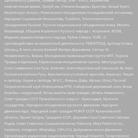
Щелковского района, Правый сектор, УНА - УНСО, Украинская
повстанческая армия, Тризуб им. Степана Бандеры, Братство, Белый Крест,
Misanthropic division, Религиозное объединение последователей инглиизма,
Народная Социальная Инициатива, TulaSkins, Этнополитическое
объединение Русские, Русское национальное объединение Атака, Мечеть
Мирмамеда, Община Коренного Русского народа г. Астрахани, ВОЛЯ,
Меджлис крымскотатарского народа, Рубеж Севера, ТОЙС, О
противодействии экстремистской деятельности, РЕВТАТПОД, Артподготовка,
Штольц, В честь иконы Божией Матери Державная, Сектор 16,
Независимость, Фирма, Молодежная правозащитная группа МПГ, Курсом
Правды и Единения, Каракольская инициативная группа, Автоград Крю,
Союз Славянских Сил Руси, Алля-Аят, Благотворительный пансионат Ак Умут,
Русская республика Русь, Арестантское уголовное единство, Башкорт, Нация
и свобода, Нация и свобода, W.H.С., Фалунь Дафа, Иртыш Ultras, Русский
Патриотический клуб-Новокузнецк/РПК, Сибирский державный союз, Фонд
борьбы с коррупцией, Фонд защиты прав граждан, Штабы Навального,
Совет граждан СССР Прикубанского округа г. Краснодара, Мужское
государство, Народное объединение русского движения, Народное
движение Адат, Народный совет граждан РСФСР СССР Архангельской
области, Проект Штурм, Граждане СССР, Держава Союз Советских Светлых
Родов, Совет Советских Социалистических Районов, Meta Platforms Inc,
Facebook, Instagram, WhatsApp, СИЧ-С14, Добровольческое Движение
Организации украинских националистов, Черный Комитет, Татарстанское