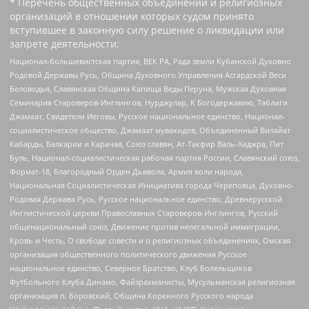
* Перечень общественных объединений и религиозных
организаций в отношении которых судом принято
вступившее в законную силу решение о ликвидации или
запрете деятельности:
Национал-большевистская партия, ВЕК РА, Рада земли Кубанской Духовно
Родовой Державы Русь, Община Духовного Управления Асгардской Веси
Беловодья, Славянская Община Капища Веды Перуна, Мужская Духовная
Семинария Староверов-Инглингов, Нурджулар, К Богодержавию, Таблиги
Джамаат, Свидетели Иеговы, Русское национальное единство, Национал-
социалистическое общество, Джамаат мувахидов, Объединенный Вилайат
Кабарды, Балкарии и Карачая, Союз славян, Ат-Такфир Валь-Хиджра, Пит
Буль, Национал-социалистическая рабочая партия России, Славянский союз,
Формат-18, Благородный Орден Дьявола, Армия воли народа,
Национальная Социалистическая Инициатива города Череповца, Духовно-
Родовая Держава Русь, Русское национальное единство, Древнерусской
Инглистической церкви Православных Староверов-Инглингов, Русский
общенациональный союз, Движение против нелегальной иммиграции,
Кровь и Честь, О свободе совести и о религиозных объединениях, Омская
организация общественного политического движения Русское
национальное единство, Северное Братство, Клуб Болельщиков
Футбольного Клуба Динамо, Файзрахманисты, Мусульманская религиозная
организация п. Боровский, Община Коренного Русского народа