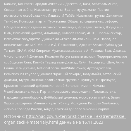
Кавказа, Конгресс народов Ичкерии и Дагестана, База, Асбат аль-Ансар,
Священная война, Исламская группа, Братья-мусульмане, Партия
исламского освобождения, Лашкар-И-Тайба, Исламская группа, Движение
Талибан, Исламская партия Туркестана, Общество социальных реформ,
Общество возрождения исламского наследия, Дом двух святых, Джунд аш-
Шам, Исламский джихад, Аль-Каида, Имарат Кавказ, АБТО, Правый сектор,
Исламское государство, Джабха аль-Нусра ли-Ахль аш-Шам, Народное
ополчение имени К. Минина и Д. Пожарского, Аджр от Аллаха Субхану уа
Тагьаля SHAM, АУМ Синрике, Муджахеды джамаата Ат-Тавхида Валь-Джихад,
Чистопольский Джамаат, Рохнамо ба суи давлати исломи, Террористическое
сообщество Сеть, Катиба Таухид валь-Джихад, Хайят Тахрир аш-Шам, Ахлю
Сунна Валь Джамаа, National Socialism/White Power, Артподготовка,
Религиозная группа “Джамаат “Красный пахарь”, Колумбайн, Хатлонский
джамаат, Мусульманская религиозная группа п. Кушкуль г. Оренбург,
Крымско-татарский добровольческий батальон имени Номана
Челебиджихана, Азов, Партия исламского возрождения Таджикистана,
Народная самооборона, Дуббайский джамаат, московская ячейка, Батал-
Хаджи Белхороев, Маньяки Культ Убийц, Молодёжь Которая Улыбается,
Легион Свобода России, Айдар, Русский добровольческий корпус
Источник:
http://nac.gov.ru/terroristicheskie-i-ekstremistskie-
organizacii-i-materialy.html
данные на
16.11.2023