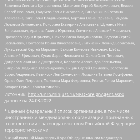
Баженова Светлана Куприяновна, Максимов Сергей Владимирович, Беляев
Сергей Иванович, Голубева Елена Николаевна, Ганнушкина Светлана
Алексеевна, Закс Елена Владимировна, Буртина Елена Юрьевна, Гендель
Людмила Залмановна, Кокорина Екатерина Алексеевна, Шуманов Илья
Вячеславович, Арапова Галина Юрьевна, Свечников Анатолий Мариевич,
Прохоров Вадим Юрьевич, Шахова Елена Владимировна, Подузов Сергей
Васильевич, Протасова Ирина Вячеславовна, Литинский Леонид Борисович,
Лукашевский Сергей Маркович, Бахмин Вячеслав Иванович, Шабад
Анатолий Ефимович, Сухих Дарья Николаевна, Орлов Олег Петрович,
Добровольская Анна Дмитриевна, Королева Александра Евгеньевна,
Смирнов Владимир Александрович, Вицин Сергей Ефимович, Золотухин
Борис Андреевич, Левинсон Лев Семенович, Локшина Татьяна Иосифовна,
Орлов Олег Петрович, Полякова Мара Федоровна, Резник Генри Маркович,
Захаров Герман Константинович
Источник:
http://unro.minjust.ru/NKOForeignAgent.aspx
данные на
24.03.2022
* Единый федеральный список организаций, в том числе
иностранных и международных организаций, признанных
в соответствии с законодательством Российской Федерации
террористическими:
Высший военный Маджлисуль Шура Объединенных сил моджахедов