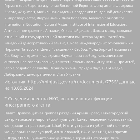
Германское общество изучения Восточной Европы, Фонд имени Фридриха
Эберта, XZ gGmbH, Мобильная академия поддержки гендерной демократии
и миротворчества, Форум имени Льва Копелева, American Councils for
International Education, Cultural Vistas, Institute of International Education,
Антивоенное движение Антальи, Открытый диалог, Школа международных
отношений и государственной политики им Питера Мунка, Российско-
канадский демократический альянс, Школа международных отношений им
Нормана Патерсона, Центр Гражданских Свобод, Фонд Бориса Немцова за
Свободу, Фонд имени Фридриха Науманна за свободу, Феминистское
антивоенное сопротивление, Комитет независимости Ингушетии, Прометей,
Stop Occupation of Karelia, Вернись живым, Фридом Хаус, СОТА медиа,
Либерально-демократическая Лига Украины
Источник:
https://minjust.gov.ru/ru/documents/7756/
данные
на
13.05.2024
* Сведения реестра НКО, выполняющих функции
иностранного агента:
Лилит, Правозащитная группа Гражданин.Армия.Право, Нижегородский
центр немецкой и европейской культуры, Центр гендерных исследований,
Фонд защиты прав граждан Штаб, Институт права и публичной политики,
Фонд борьбы с коррупцией, Альянс врачей, НАСИЛИЮ.НЕТ, Мы против
СПИДа, СВЕЧА, Гуманитарное действие, Открытый Петербург, Лига