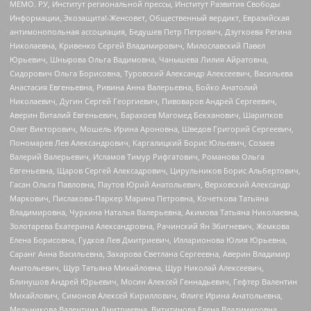
МЕМО. РУ, Институт региональной прессы, Институт Развития Свободы
Информации, Экозащита!-Женсовет, Общественный вердикт, Евразийская
антимонопольная ассоциация, Бедушев Петр Петрович, Дзугкоева Регина
Николаевна, Кривенко Сергей Владимирович, Милославский Павел
Юрьевич, Шнырова Ольга Вадимовна, Чанышева Лилия Айратовна,
Сидорович Ольга Борисовна, Туровский Александр Алексеевич, Васильева
Анастасия Евгеньевна, Ривина Анна Валерьевна, Бойко Анатолий
Николаевич, Дугин Сергей Георгиевич, Пивоваров Андрей Сергеевич,
Аверин Виталий Евгеньевич, Барахоев Магомед Бекханович, Шарипков
Олег Викторович, Мошель Ирина Ароновна, Шведов Григорий Сергеевич,
Пономарев Лев Александрович, Каргалицкий Борис Юльевич, Созаев
Валерий Валерьевич, Исламов Тимур Рифгатович, Романова Ольга
Евгеньевна, Щаров Сергей Алексадрович, Цирульников Борис Альбертович,
Гасан Ольга Павловна, Паутов Юрий Анатольевич, Верховский Александр
Маркович, Пислакова-Паркер Марина Петровна, Кочеткова Татьяна
Владимировна, Чуркина Наталья Валерьевна, Акимова Татьяна Николаевна,
Золотарева Екатерина Александровна, Рачинский Ян Збигневич, Жемкова
Елена Борисовна, Гудков Лев Дмитриевич, Илларионова Юлия Юрьевна,
Саранг Анна Васильевна, Захарова Светлана Сергеевна, Аверин Владимир
Анатольевич, Щур Татьяна Михайловна, Щур Николай Алексеевич,
Блинушов Андрей Юрьевич, Мосин Алексей Геннадьевич, Гефтер Валентин
Михайлович, Симонов Алексей Кириллович, Флиге Ирина Анатольевна,
Мельникова Валентина Дмитриевна, Вититинова Елена Владимировна,