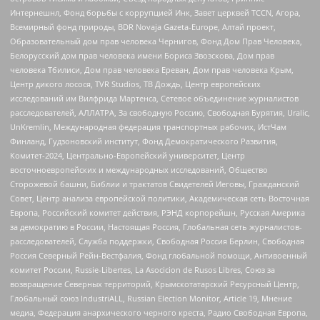
Интернешнл, Фонд борьбы с коррупцией Инк, Завет церквей TCCN, Агора,
Всемирный фонд природы, BDR Novaja Gazeta-Europe, Алтай проект,
Образовательный дом прав человека Чернигов, Фонд Дом Прав Человека,
Белорусский дом прав человека имени Бориса Звозскова, Дом прав
человека Тбилиси, Дом прав человека Ереван, Дом прав человека Крым,
Центр дикого лосося, TVR Studios, ТВ Дождь, Центр европейских
исследований им Вилфрида Мартенса, Сетевое объединение журналистов
расследователей, АЛЛАТРА, За свободную Россию, Свободная Бурятия, Uralic,
UnKremlin, Международная федерация транспортных рабочих, ИстЧам
Финланд, Гудзоновский институт, Фонд Демократического Развития,
Комитет-2024, Центрально-Европейский университет, Центр
восточноевропейских и международных исследований, Общество
Сторожевой башни, Библии и трактатов Свидетелей Иеговы, Гражданский
Совет, Центр анализа европейской политики, Академическая сеть Восточная
Европа, Российский комитет действия, РЭНД корпорейшн, Русская Америка
за демократию в России, Настоящая Россия, Глобальная сеть журналистов-
расследователей, Служба поддержки, Свободная Россия Берлин, Свободная
Россия Северный Рейн-Вестфалия, Фонд глобальной помощи, Антивоенный
комитет России, Russie-Libertes, La Asocicion de Rusos Libres, Союз за
возвращение Северных территорий, Крымскотатарский Ресурсный Центр,
Глобальный союз IndustriALL, Russian Election Monitor, Article 19, Мнение
медиа, Федерация анархического черного креста, Радио Свободная Европа,