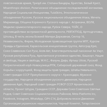
повстанческая армия, Тризуб им. Степана Бандеры, Братство, Белый Крест,
Misanthropic division, Религиозное объединение последователей инглиизма,
Народная Социальная Инициатива, TulaSkins, Этнополитическое
объединение Русские, Русское национальное объединение Атака, Мечеть
Мирмамеда, Община Коренного Русского народа г. Астрахани, ВОЛЯ,
Меджлис крымскотатарского народа, Рубеж Севера, ТОЙС, О
противодействии экстремистской деятельности, РЕВТАТПОД, Артподготовка,
Штольц, В честь иконы Божией Матери Державная, Сектор 16,
Независимость, Фирма, Молодежная правозащитная группа МПГ, Курсом
Правды и Единения, Каракольская инициативная группа, Автоград Крю,
Союз Славянских Сил Руси, Алля-Аят, Благотворительный пансионат Ак Умут,
Русская республика Русь, Арестантское уголовное единство, Башкорт, Нация
и свобода, Нация и свобода, W.H.С., Фалунь Дафа, Иртыш Ultras, Русский
Патриотический клуб-Новокузнецк/РПК, Сибирский державный союз, Фонд
борьбы с коррупцией, Фонд защиты прав граждан, Штабы Навального,
Совет граждан СССР Прикубанского округа г. Краснодара, Мужское
государство, Народное объединение русского движения, Народное
движение Адат, Народный совет граждан РСФСР СССР Архангельской
области, Проект Штурм, Граждане СССР, Держава Союз Советских Светлых
Родов, Совет Советских Социалистических Районов, Meta Platforms Inc,
Facebook, Instagram, WhatsApp, СИЧ-С14, Добровольческое Движение
Организации украинских националистов, Черный Комитет, Татарстанское