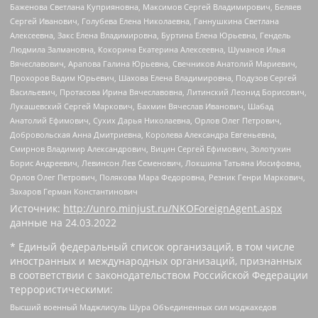
Баженова Светлана Куприяновна, Максимов Сергей Владимирович, Беляев
Сергей Иванович, Голубева Елена Николаевна, Ганнушкина Светлана
Алексеевна, Закс Елена Владимировна, Буртина Елена Юрьевна, Гендель
Людмила Залмановна, Кокорина Екатерина Алексеевна, Шуманов Илья
Вячеславович, Арапова Галина Юрьевна, Свечников Анатолий Мариевич,
Прохоров Вадим Юрьевич, Шахова Елена Владимировна, Подузов Сергей
Васильевич, Протасова Ирина Вячеславовна, Литинский Леонид Борисович,
Лукашевский Сергей Маркович, Бахмин Вячеслав Иванович, Шабад
Анатолий Ефимович, Сухих Дарья Николаевна, Орлов Олег Петрович,
Добровольская Анна Дмитриевна, Королева Александра Евгеньевна,
Смирнов Владимир Александрович, Вицин Сергей Ефимович, Золотухин
Борис Андреевич, Левинсон Лев Семенович, Локшина Татьяна Иосифовна,
Орлов Олег Петрович, Полякова Мара Федоровна, Резник Генри Маркович,
Захаров Герман Константинович
Источник:
http://unro.minjust.ru/NKOForeignAgent.aspx
данные на
24.03.2022
* Единый федеральный список организаций, в том числе
иностранных и международных организаций, признанных
в соответствии с законодательством Российской Федерации
террористическими:
Высший военный Маджлисуль Шура Объединенных сил моджахедов