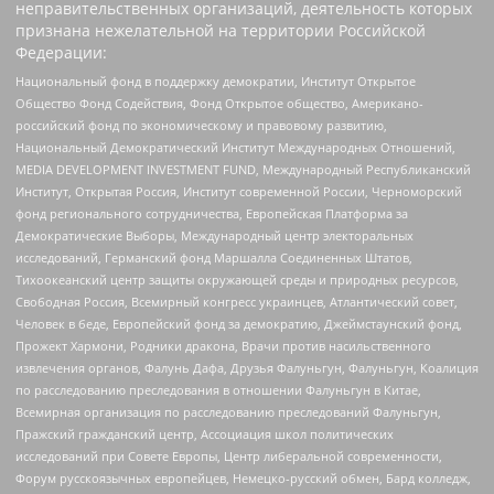
неправительственных организаций, деятельность которых
признана нежелательной на территории Российской
Федерации:
Национальный фонд в поддержку демократии, Институт Открытое
Общество Фонд Содействия, Фонд Открытое общество, Американо-
российский фонд по экономическому и правовому развитию,
Национальный Демократический Институт Международных Отношений,
MEDIA DEVELOPMENT INVESTMENT FUND, Международный Республиканский
Институт, Открытая Россия, Институт современной России, Черноморский
фонд регионального сотрудничества, Европейская Платформа за
Демократические Выборы, Международный центр электоральных
исследований, Германский фонд Маршалла Соединенных Штатов,
Тихоокеанский центр защиты окружающей среды и природных ресурсов,
Свободная Россия, Всемирный конгресс украинцев, Атлантический совет,
Человек в беде, Европейский фонд за демократию, Джеймстаунский фонд,
Прожект Хармони, Родники дракона, Врачи против насильственного
извлечения органов, Фалунь Дафа, Друзья Фалуньгун, Фалуньгун, Коалиция
по расследованию преследования в отношении Фалуньгун в Китае,
Всемирная организация по расследованию преследований Фалуньгун,
Пражский гражданский центр, Ассоциация школ политических
исследований при Совете Европы, Центр либеральной современности,
Форум русскоязычных европейцев, Немецко-русский обмен, Бард колледж,