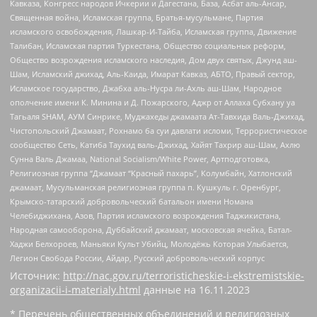
Кавказа, Конгресс народов Ичкерии и Дагестана, База, Асбат аль-Ансар,
Священная война, Исламская группа, Братья-мусульмане, Партия
исламского освобождения, Лашкар-И-Тайба, Исламская группа, Движение
Талибан, Исламская партия Туркестана, Общество социальных реформ,
Общество возрождения исламского наследия, Дом двух святых, Джунд аш-
Шам, Исламский джихад, Аль-Каида, Имарат Кавказ, АБТО, Правый сектор,
Исламское государство, Джабха аль-Нусра ли-Ахль аш-Шам, Народное
ополчение имени К. Минина и Д. Пожарского, Аджр от Аллаха Субхану уа
Тагьаля SHAM, АУМ Синрике, Муджахеды джамаата Ат-Тавхида Валь-Джихад,
Чистопольский Джамаат, Рохнамо ба суи давлати исломи, Террористическое
сообщество Сеть, Катиба Таухид валь-Джихад, Хайят Тахрир аш-Шам, Ахлю
Сунна Валь Джамаа, National Socialism/White Power, Артподготовка,
Религиозная группа “Джамаат “Красный пахарь”, Колумбайн, Хатлонский
джамаат, Мусульманская религиозная группа п. Кушкуль г. Оренбург,
Крымско-татарский добровольческий батальон имени Номана
Челебиджихана, Азов, Партия исламского возрождения Таджикистана,
Народная самооборона, Дуббайский джамаат, московская ячейка, Батал-
Хаджи Белхороев, Маньяки Культ Убийц, Молодёжь Которая Улыбается,
Легион Свобода России, Айдар, Русский добровольческий корпус
Источник:
http://nac.gov.ru/terroristicheskie-i-ekstremistskie-
organizacii-i-materialy.html
данные на
16.11.2023
* Перечень общественных объединений и религиозных