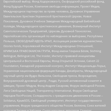
Европейский выбор, Фонд Ходорковского, Оксфордский российский фонд,
Фонд Будущее России, Компания свободы информации, Проект Медиа,
Международное партнерство за права человека, Духовное Управление
Евангельских Христиан Украинской Христианской Церкви, Новое
Поколение, Духовное Учебное Заведение Международный Библейский
Колледж, Международное христианское движение, Всемирный Институт
Саентологических Предприятий, Церковь Духовной Технологии,
Европейская сеть организаций по наблюдению за выборами, Республика
Польша, СВОБОДНЫЙ ИДЕЛЬ-УРАЛ, Ассоциация развития журналистики,
IStories fonds, Королевский Институт Международных Отношений,
КРИМСЬКА ПРАВОЗАХИСНА ГРУПА, Фонд имени Генриха Бёлля, Stichting
Bellingcat, Bellingcat Ltd, The Insider, Институт правовой инициативы
Центральной и Восточной Европы, Фонд Открытой Эстонии, Calvert 22
Foundation, Канадский украинский конгресс, Институт Макдональда-Лорье,
Украинская национальная федерация Канады, Декабристы, Международный
научный центр им Вудро Вильсона, Свободная пресса, Возрождение,
Всеукраинский духовный центр , Риддл, Русский антивоенный комитет в
Швеции, Проект Медуза, Фонд Андрея Сахарова, Форум свободной России,
Лига Свободных Наций, Transparеncy International, Форум Свободных
Народов ПостРоссии, Солидарность с гражданским движением в России –
Solidarus, КрымSOS, Свободный университет, Институт государственного
управления, Форум гражданского общества Россия, Беллона, Союз жителей
островов Тисима и Хабомаи, Съезд народных депутатов, Гринпис