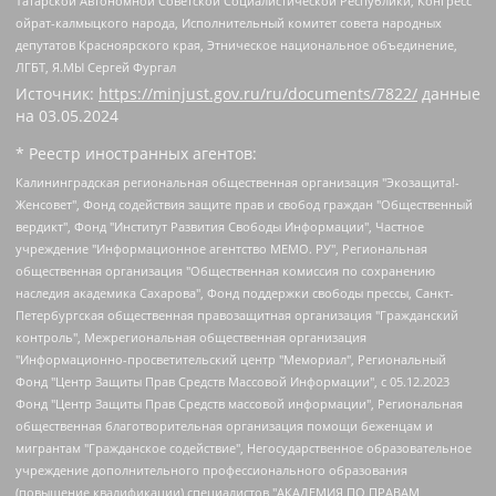
Татарской Автономной Советской Социалистической Республики, Конгресс
ойрат-калмыцкого народа, Исполнительный комитет совета народных
депутатов Красноярского края, Этническое национальное объединение,
ЛГБТ, Я.МЫ Сергей Фургал
Источник:
https://minjust.gov.ru/ru/documents/7822/
данные
на
03.05.2024
* Реестр иностранных агентов:
Калининградская региональная общественная организация "Экозащита!-Женсовет", Фонд содействия защите прав и свобод граждан "Общественный вердикт", Фонд "Институт Развития Свободы Информации", Частное учреждение "Информационное агентство МЕМО. РУ", Региональная общественная организация "Общественная комиссия по сохранению наследия академика Сахарова", Фонд поддержки свободы прессы, Санкт-Петербургская общественная правозащитная организация "Гражданский контроль", Межрегиональная общественная организация "Информационно-просветительский центр "Мемориал", Региональный Фонд "Центр Защиты Прав Средств Массовой Информации", с 05.12.2023 Фонд "Центр Защиты Прав Средств массовой информации", Региональная общественная благотворительная организация помощи беженцам и мигрантам "Гражданское содействие", Негосударственное образовательное учреждение дополнительного профессионального образования (повышение квалификации) специалистов "АКАДЕМИЯ ПО ПРАВАМ ЧЕЛОВЕКА", Свердловская региональная общественная организация "Сутяжник", Автономная некоммерческая организация "Центр независимых социологических исследований", Союз общественных объединений "Российский исследовательский центр по правам человека", Региональное общественное учреждение научно-информационный центр "МЕМОРИАЛ", Некоммерческая организация "Фонд защиты гласности", Автономная некоммерческая организация "Институт прав человека", Городская общественная организация "Екатеринбургское общество "МЕМОРИАЛ", Городская общественная организация "Рязанское историко-просветительское и правозащитное общество "Мемориал" (Рязанский Мемориал), Челябинский региональный орган общественной самодеятельности – женское общественное объединение "Женщины Евразии", Челябинский региональный орган общественной самодеятельности "Уральская правозащитная группа", Фонд содействия защите здоровья и социальной справедливости имени Андрея Рылькова, Автономная Некоммерческая Организация "Аналитический Центр Юрия Левады", Автономная некоммерческая организация социальной поддержки населения "Проект Апрель", Региональная общественная организация помощи женщинам и детям, находящимся в кризисной ситуации "Информационно-методический центр "Анна", Фонд содействия развитию массовых коммуникаций и правовому просвещению "Так-так-Так", Фонд содействия устойчивому развитию "Серебряная тайга", Свердловский региональный общественный фонд социальных проектов "Новое время", "Idel.Реалии", Кавказ.Реалии, Крым.Реалии, Телеканал Настоящее Время, Татаро-башкирская служба Радио Свобода (Azatliq Radiosi), Радио Свободная Европа/Радио Свобода (PCE/PC), "Сибирь.Реалии", "Фактограф", Благотворительный фонд помощи осужденным и их семьям, Автономная некоммерческая организация "Институт глобализации и социальных движений", Фонд "В защиту прав заключенных", Частное учреждение "Центр поддержки и содействия развитию средств массовой информации", Пензенский региональный общественный благотворительный фонд "Гражданский союз", "Север.Реалии", Некоммерческая организация Фонд "Правовая инициатива", Общество с ограниченной ответственностью "Радио Свободная Европа/Радио Свобода", Чешское информационное агентство "MEDIUM-ORIENT", Красноярская региональная общественная организация "Мы против СПИДа", Камалягин Денис Николаевич, Маркелов Сергей Евгеньевич, Пономарев Лев Александрович, Савицкая Людмила Алексеевна, Автономная некоммерческая организация "Центр по работе с проблемой насилия "НАСИЛИЮ.НЕТ", Межрегиональный профессиональный союз работников здравоохранения "Альянс врачей", Юридическое лицо, зарегистрированное в Латвийской Республике, SIA "Medusa Project" (регистрационный номер 40103797863, дата регистрации 10.06.2014), Некоммерческая организация "Фонд по борьбе с коррупцией", Автономная некоммерческая организация "Институт права и публичной политики", Баданин Роман Сергеевич, Гликин Максим Александрович, Железнова Мария Михайловна, Лукьянова Юлия Сергеевна, Маетная Елизавета Витальевна, Маняхин Петр Борисович, Чуракова Ольга Владимировна, Ярош Юлия Петровна, Юридическое лицо "The Insider SIA", зарегистрированное в Риге, Латвийская Республика (дата регистрации 26.06.2015), являющееся администратором доменного имени интернет-издания "The Insider SIA", https://theins.ru, Постернак Алексей Евгеньевич, Рубин Михаил Аркадьевич, Анин Роман Александрович, Юридическое лицо Istories fonds, зарегистрированное в Латвийской Республике (регистрационный номер 50008295751, дата регистрации 24.02.2020), Великовский Дмитрий Александрович, Долинина Ирина Николаевна, Мароховская Алеся Алексеевна, Шлейнов Роман Юрьевич, Шмагун Олеся Валентиновна, Общество с ограниченной ответственностью "Альтаир 2021", Общество с ограниченной ответственностью "Вега 2021", Общество с ограниченной ответственностью "Главный редактор 2021", Общество с ограниченной ответственностью "Ромашки монолит", Важенков Артем Валерьевич, Ивановская областная общественная организация "Центр гендерных исследований", Гурман Юрий Альбертович, Медиапроект "ОВД-Инфо", Егоров Владимир Владимирович, Жилинский Владимир Александрович, Общество с ограниченной ответственностью "ЗП", Иванова София Юрьевна, Карезина Инна Павловна, Кильтау Екатерина Викторовна, Петров Алексей Викторович, Пискунов Сергей Евгеньевич, Смирнов Сергей Сергеевич, Тихонов Михаил Сергеевич, Общество с ограниченной ответственностью "ЖУРНАЛИСТ-ИНОСТРАННЫЙ АГЕНТ", Арапова Галина Юрьевна, Вольтская Татьяна Анатольевна, Американская компания "Mason G.E.S. Anonymous Foundation" (США), являющаяся владельцем интернет-издания https://mnews.world/, Компания "Stichting Bellingcat", зарегистрированная в Нидерландах (дата регистрации 11.07.2018), Захаров Андрей Вячеславович, Клепиковская Екатерина Дмитриевна, Общество с ограниченной ответственностью "МЕМО", Перл Роман Александрович, Симонов Евгений Алексеевич, Соловьева Елена Анатольевна, Сотников Даниил Владимирович, Сурначева Елизавета Дмитриевна, Автономная некоммерческая организация по защите прав человека и информированию населения "Якутия – Наше Мнение", Общество с ограниченной ответственностью "Москоу диджитал медиа", с 26.01.2023 Общество с ограниченной ответственностью "Чайка Белые сады", Ветошкина Валерия Валерьевна, Заговора Максим Александрович, Межрегиональное общественное движение "Российская ЛГБТ - сеть", Оленичев Максим Владимирович, Павлов Иван Юрьевич, Скворцова Елена Сергеевна, Общество с ограниченной ответственностью "Как бы инагент", Кочетков Игорь Викторович, Общество с ограниченной ответственностью "Честные выборы", Еланчик Олег Александрович, Общество с ограниченной ответственностью "Нобелевский призыв", Гималова Регина Эмилевна, Григорьев Андрей Валерьевич, Григорьева Алина Александровна, Ассоциация по содействию защите прав призывников, альтернативнослужащих и военнослужащих "Правозащитная группа "Гражданин.Армия.Право", Хисамова Регина Фаритовна, Автономная некоммерческая организация по реализации социально-правовых программ "Лилит", Дальневосточное общественное движение "Маяк", Санкт-Петербургская ЛГБТ-инициативная группа "Выход", Инициативная группа ЛГБТ+ "Реверс", Алексеев Андрей Викторович, Бекбулатова Таисия Львовна, Беляев Иван Михайлович, Владыкина Елена Сергеевна, Гельман Марат Александрович, Никульшина Вероника Юрьевна, Толоконникова Надежда Андреевна, Шендерович Виктор Анатольевич, Общество с ограниченной ответственностью "Данное сообщение", Общество с ограниченной ответственностью Издательский дом "Новая глава", Айнбиндер Александра Александровна, Московский комьюнити-центр для ЛГБТ+инициатив, Благотворительный фонд развития филантропии, Deutsche Welle (Германия, Kurt-Schumacher-Strasse 3, 53113 Bonn), Борзунова Мария Михайловна, Воробьев Виктор Викторович, Голубева Анна Львовна, Константинова Алла Михайловна, Малкова Ирина Владимировна, Мурадов Мурад Абдулгалимович, Осетинская Елизавета Николаевна, Понасенков Евгений Николаевич, Ганапольский Матвей Юрьевич, Киселев Евгений Алексеевич, Борухович Ирина Григорьевна, Дремин Иван Тимофеевич, Дубровский Дмитрий Викторович, Красноярская региональная общественная организация поддержки и развития альтернативных образовательных технологий и межкультурных коммуникаций "ИНТЕРРА", Маяковская Екатерина Алексеевна, Фейгин Марк Захарович, Филимонов Андрей Викторович, Дзугкоева Регина Николаевна, Доброхотов Роман Александрович, Дудь Юрий Александрович, Елкин Сергей Владимирович, Кругликов Кирилл Игоревич, Сабунаева Мария Леонидовна, Семенов Алексей Владимирович, Шаинян Карен Багратович, Шульман Екатерина Михайловна, Асафьев Артур Валерьевич, Вахштайн Виктор Семенович, Венедиктов Алексей Алексеевич, Лушникова Екатерина Евгеньевна, Волков Леонид Михайлович, Невзоров Александр Глебович, Пархоменко Сергей Борисович, Сироткин Ярослав Николаевич, Кара-Мурза Владимир Владимирович, Баранова Наталья Владимировна, Гозман Леонид Яковлевич, Кагарлицкий Борис Юльевич, Климарев Михаил Валерьевич, Милов Владимир Станиславович, Автономная некоммерческая организация Краснодарский центр современного искусства "Типография", Моргенштерн Алишер Тагирович, Соболь Любовь Эдуардовна, Общество с ограниченной ответственностью "ЛИЗА НОРМ", Каспаров Гарри Кимович, Ходорковский Михаил Борисович, Общество с ограниченной ответственностью "Апрельские тезисы", Данилович Ирина Брониславовна, Кашин Олег Владимирович, Петров Николай Владимирович, Пивоваров Алексей Владимирович, Соколов Михаил Владимирович, Цветкова Юлия Владимировна, Чичваркин Евгений Александрович, Комитет против пыток/Команда против пыток, Общество с ограниченной ответственностью "Первый научный", Общество с ограниченной ответственностью "Вертолет и ко", Белоцерковская Вероника Борисовна, Кац Максим Евгеньевич, Лазарева Татьяна Юрьевна, Шаведдинов Руслан Табризович, Яшин Илья Валерьевич, Общество с ограниченной ответственностью "Иноагент ААВ", Алешковский Дмитрий Петрович, Альбац Евгения Марковна, Быков Дмитрий Львович, Галямина Юлия Евгеньевна, Лойко Сергей Леонидович, Мартынов Кирилл Константинович, Медведев Сергей Александрович, Крашенинников Федор Геннадиевич, Гордеева Катерина Вл