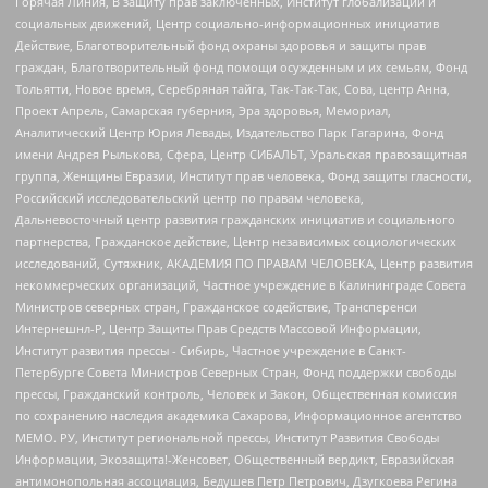
Горячая Линия, В защиту прав заключенных, Институт глобализации и
социальных движений, Центр социально-информационных инициатив
Действие, Благотворительный фонд охраны здоровья и защиты прав
граждан, Благотворительный фонд помощи осужденным и их семьям, Фонд
Тольятти, Новое время, Серебряная тайга, Так-Так-Так, Сова, центр Анна,
Проект Апрель, Самарская губерния, Эра здоровья, Мемориал,
Аналитический Центр Юрия Левады, Издательство Парк Гагарина, Фонд
имени Андрея Рылькова, Сфера, Центр СИБАЛЬТ, Уральская правозащитная
группа, Женщины Евразии, Институт прав человека, Фонд защиты гласности,
Российский исследовательский центр по правам человека,
Дальневосточный центр развития гражданских инициатив и социального
партнерства, Гражданское действие, Центр независимых социологических
исследований, Сутяжник, АКАДЕМИЯ ПО ПРАВАМ ЧЕЛОВЕКА, Центр развития
некоммерческих организаций, Частное учреждение в Калининграде Совета
Министров северных стран, Гражданское содействие, Трансперенси
Интернешнл-Р, Центр Защиты Прав Средств Массовой Информации,
Институт развития прессы - Сибирь, Частное учреждение в Санкт-
Петербурге Совета Министров Северных Стран, Фонд поддержки свободы
прессы, Гражданский контроль, Человек и Закон, Общественная комиссия
по сохранению наследия академика Сахарова, Информационное агентство
МЕМО. РУ, Институт региональной прессы, Институт Развития Свободы
Информации, Экозащита!-Женсовет, Общественный вердикт, Евразийская
антимонопольная ассоциация, Бедушев Петр Петрович, Дзугкоева Регина