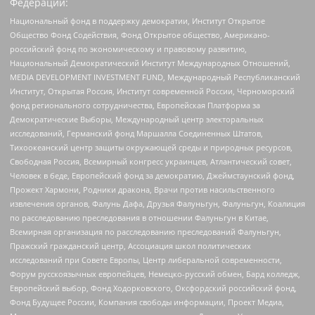
Федерации:
Национальный фонд в поддержку демократии, Институт Открытое
Общество Фонд Содействия, Фонд Открытое общество, Американо-
российский фонд по экономическому и правовому развитию,
Национальный Демократический Институт Международных Отношений,
MEDIA DEVELOPMENT INVESTMENT FUND, Международный Республиканский
Институт, Открытая Россия, Институт современной России, Черноморский
фонд регионального сотрудничества, Европейская Платформа за
Демократические Выборы, Международный центр электоральных
исследований, Германский фонд Маршалла Соединенных Штатов,
Тихоокеанский центр защиты окружающей среды и природных ресурсов,
Свободная Россия, Всемирный конгресс украинцев, Атлантический совет,
Человек в беде, Европейский фонд за демократию, Джеймстаунский фонд,
Прожект Хармони, Родники дракона, Врачи против насильственного
извлечения органов, Фалунь Дафа, Друзья Фалуньгун, Фалуньгун, Коалиция
по расследованию преследования в отношении Фалуньгун в Китае,
Всемирная организация по расследованию преследований Фалуньгун,
Пражский гражданский центр, Ассоциация школ политических
исследований при Совете Европы, Центр либеральной современности,
Форум русскоязычных европейцев, Немецко-русский обмен, Бард колледж,
Европейский выбор, Фонд Ходорковского, Оксфордский российский фонд,
Фонд Будущее России, Компания свободы информации, Проект Медиа,