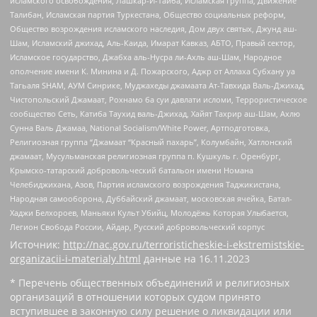
исламского освобождения, Лашкар-И-Тайба, Исламская группа, Движение
Талибан, Исламская партия Туркестана, Общество социальных реформ,
Общество возрождения исламского наследия, Дом двух святых, Джунд аш-
Шам, Исламский джихад, Аль-Каида, Имарат Кавказ, АБТО, Правый сектор,
Исламское государство, Джабха аль-Нусра ли-Ахль аш-Шам, Народное
ополчение имени К. Минина и Д. Пожарского, Аджр от Аллаха Субхану уа
Тагьаля SHAM, АУМ Синрике, Муджахеды джамаата Ат-Тавхида Валь-Джихад,
Чистопольский Джамаат, Рохнамо ба суи давлати исломи, Террористическое
сообщество Сеть, Катиба Таухид валь-Джихад, Хайят Тахрир аш-Шам, Ахлю
Сунна Валь Джамаа, National Socialism/White Power, Артподготовка,
Религиозная группа “Джамаат “Красный пахарь”, Колумбайн, Хатлонский
джамаат, Мусульманская религиозная группа п. Кушкуль г. Оренбург,
Крымско-татарский добровольческий батальон имени Номана
Челебиджихана, Азов, Партия исламского возрождения Таджикистана,
Народная самооборона, Дуббайский джамаат, московская ячейка, Батал-
Хаджи Белхороев, Маньяки Культ Убийц, Молодёжь Которая Улыбается,
Легион Свобода России, Айдар, Русский добровольческий корпус
Источник:
http://nac.gov.ru/terroristicheskie-i-ekstremistskie-
organizacii-i-materialy.html
данные на
16.11.2023
* Перечень общественных объединений и религиозных
организаций в отношении которых судом принято
вступившее в законную силу решение о ликвидации или