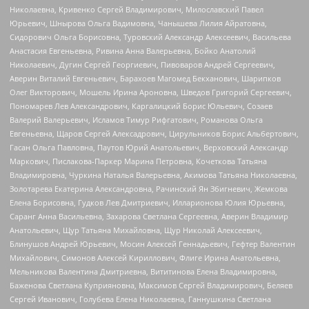
Николаевна, Кривенко Сергей Владимирович, Милославский Павел
Юрьевич, Шнырова Ольга Вадимовна, Чанышева Лилия Айратовна,
Сидорович Ольга Борисовна, Туровский Александр Алексеевич, Васильева
Анастасия Евгеньевна, Ривина Анна Валерьевна, Бойко Анатолий
Николаевич, Дугин Сергей Георгиевич, Пивоваров Андрей Сергеевич,
Аверин Виталий Евгеньевич, Барахоев Магомед Бекханович, Шарипков
Олег Викторович, Мошель Ирина Ароновна, Шведов Григорий Сергеевич,
Пономарев Лев Александрович, Каргалицкий Борис Юльевич, Созаев
Валерий Валерьевич, Исламов Тимур Рифгатович, Романова Ольга
Евгеньевна, Щаров Сергей Алексадрович, Цирульников Борис Альбертович,
Гасан Ольга Павловна, Паутов Юрий Анатольевич, Верховский Александр
Маркович, Пислакова-Паркер Марина Петровна, Кочеткова Татьяна
Владимировна, Чуркина Наталья Валерьевна, Акимова Татьяна Николаевна,
Золотарева Екатерина Александровна, Рачинский Ян Збигневич, Жемкова
Елена Борисовна, Гудков Лев Дмитриевич, Илларионова Юлия Юрьевна,
Саранг Анна Васильевна, Захарова Светлана Сергеевна, Аверин Владимир
Анатольевич, Щур Татьяна Михайловна, Щур Николай Алексеевич,
Блинушов Андрей Юрьевич, Мосин Алексей Геннадьевич, Гефтер Валентин
Михайлович, Симонов Алексей Кириллович, Флиге Ирина Анатольевна,
Мельникова Валентина Дмитриевна, Вититинова Елена Владимировна,
Баженова Светлана Куприяновна, Максимов Сергей Владимирович, Беляев
Сергей Иванович, Голубева Елена Николаевна, Ганнушкина Светлана