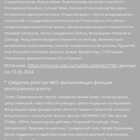
и миротворчества, Форум имени Льва Копелева, American Councils for
International Education, Cultural Vistas, Institute of International Education,
Антивоенное движение Антальи, Открытый диалог, Школа международных
отношений и государственной политики им Питера Мунка, Российско-
канадский демократический альянс, Школа международных отношений им
Нормана Патерсона, Центр Гражданских Свобод, Фонд Бориса Немцова за
Свободу, Фонд имени Фридриха Науманна за свободу, Феминистское
антивоенное сопротивление, Комитет независимости Ингушетии, Прометей,
Stop Occupation of Karelia, Вернись живым, Фридом Хаус, СОТА медиа,
Либерально-демократическая Лига Украины
Источник:
https://minjust.gov.ru/ru/documents/7756/
данные
на
13.05.2024
* Сведения реестра НКО, выполняющих функции
иностранного агента:
Лилит, Правозащитная группа Гражданин.Армия.Право, Нижегородский
центр немецкой и европейской культуры, Центр гендерных исследований,
Фонд защиты прав граждан Штаб, Институт права и публичной политики,
Фонд борьбы с коррупцией, Альянс врачей, НАСИЛИЮ.НЕТ, Мы против
СПИДа, СВЕЧА, Гуманитарное действие, Открытый Петербург, Лига
Избирателей, Правовая инициатива, Гражданский Союз, Хасдей Ерушалаим,
Центр поддержки и содействия развитию средств массовой информации,