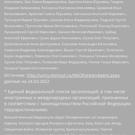
Алексеевна, Закс Елена Владимировна, Буртина Елена Юрьевна, Гендель
Людмила Залмановна, Кокорина Екатерина Алексеевна, Шуманов Илья
Вячеславович, Арапова Галина Юрьевна, Свечников Анатолий Мариевич,
Прохоров Вадим Юрьевич, Шахова Елена Владимировна, Подузов Сергей
Васильевич, Протасова Ирина Вячеславовна, Литинский Леонид Борисович,
Лукашевский Сергей Маркович, Бахмин Вячеслав Иванович, Шабад
Анатолий Ефимович, Сухих Дарья Николаевна, Орлов Олег Петрович,
Добровольская Анна Дмитриевна, Королева Александра Евгеньевна,
Смирнов Владимир Александрович, Вицин Сергей Ефимович, Золотухин
Борис Андреевич, Левинсон Лев Семенович, Локшина Татьяна Иосифовна,
Орлов Олег Петрович, Полякова Мара Федоровна, Резник Генри Маркович,
Захаров Герман Константинович
Источник:
http://unro.minjust.ru/NKOForeignAgent.aspx
данные на
24.03.2022
* Единый федеральный список организаций, в том числе
иностранных и международных организаций, признанных
в соответствии с законодательством Российской Федерации
террористическими:
Высший военный Маджлисуль Шура Объединенных сил моджахедов
Кавказа, Конгресс народов Ичкерии и Дагестана, База, Асбат аль-Ансар,
Священная война, Исламская группа, Братья-мусульмане, Партия