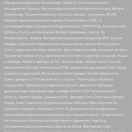
Народная Социальная Инициатива, TulaSkins, Этнополитическое
объединение Русские, Русское национальное объединение Атака, Мечеть
Мирмамеда, Община Коренного Русского народа г. Астрахани, ВОЛЯ,
Меджлис крымскотатарского народа, Рубеж Севера, ТОЙС, О
противодействии экстремистской деятельности, РЕВТАТПОД, Артподготовка,
Штольц, В честь иконы Божией Матери Державная, Сектор 16,
Независимость, Фирма, Молодежная правозащитная группа МПГ, Курсом
Правды и Единения, Каракольская инициативная группа, Автоград Крю,
Союз Славянских Сил Руси, Алля-Аят, Благотворительный пансионат Ак Умут,
Русская республика Русь, Арестантское уголовное единство, Башкорт, Нация
и свобода, Нация и свобода, W.H.С., Фалунь Дафа, Иртыш Ultras, Русский
Патриотический клуб-Новокузнецк/РПК, Сибирский державный союз, Фонд
борьбы с коррупцией, Фонд защиты прав граждан, Штабы Навального,
Совет граждан СССР Прикубанского округа г. Краснодара, Мужское
государство, Народное объединение русского движения, Народное
движение Адат, Народный совет граждан РСФСР СССР Архангельской
области, Проект Штурм, Граждане СССР, Держава Союз Советских Светлых
Родов, Совет Советских Социалистических Районов, Meta Platforms Inc,
Facebook, Instagram, WhatsApp, СИЧ-С14, Добровольческое Движение
Организации украинских националистов, Черный Комитет, Татарстанское
Региональное Всетатарское общественное движение, Невоград,
Молодежное Демократическое Движение Весна, Верховный Совет