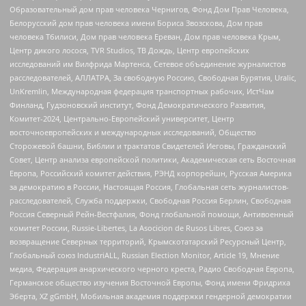
Образовательный дом прав человека Чернигов, Фонд Дом Прав Человека,
Белорусский дом прав человека имени Бориса Звозскова, Дом прав
человека Тбилиси, Дом прав человека Ереван, Дом прав человека Крым,
Центр дикого лосося, TVR Studios, ТВ Дождь, Центр европейских
исследований им Вилфрида Мартенса, Сетевое объединение журналистов
расследователей, АЛЛАТРА, За свободную Россию, Свободная Бурятия, Uralic,
UnKremlin, Международная федерация транспортных рабочих, ИстЧам
Финланд, Гудзоновский институт, Фонд Демократического Развития,
Комитет-2024, Центрально-Европейский университет, Центр
восточноевропейских и международных исследований, Общество
Сторожевой башни, Библии и трактатов Свидетелей Иеговы, Гражданский
Совет, Центр анализа европейской политики, Академическая сеть Восточная
Европа, Российский комитет действия, РЭНД корпорейшн, Русская Америка
за демократию в России, Настоящая Россия, Глобальная сеть журналистов-
расследователей, Служба поддержки, Свободная Россия Берлин, Свободная
Россия Северный Рейн-Вестфалия, Фонд глобальной помощи, Антивоенный
комитет России, Russie-Libertes, La Asocicion de Rusos Libres, Союз за
возвращение Северных территорий, Крымскотатарский Ресурсный Центр,
Глобальный союз IndustriALL, Russian Election Monitor, Article 19, Мнение
медиа, Федерация анархического черного креста, Радио Свободная Европа,
Германское общество изучения Восточной Европы, Фонд имени Фридриха
Эберта, XZ gGmbH, Мобильная академия поддержки гендерной демократии