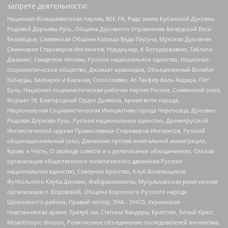
запрете деятельности:
Национал-большевистская партия, ВЕК РА, Рада земли Кубанской Духовно
Родовой Державы Русь, Община Духовного Управления Асгардской Веси
Беловодья, Славянская Община Капища Веды Перуна, Мужская Духовная
Семинария Староверов-Инглингов, Нурджулар, К Богодержавию, Таблиги
Джамаат, Свидетели Иеговы, Русское национальное единство, Национал-
социалистическое общество, Джамаат мувахидов, Объединенный Вилайат
Кабарды, Балкарии и Карачая, Союз славян, Ат-Такфир Валь-Хиджра, Пит
Буль, Национал-социалистическая рабочая партия России, Славянский союз,
Формат-18, Благородный Орден Дьявола, Армия воли народа,
Национальная Социалистическая Инициатива города Череповца, Духовно-
Родовая Держава Русь, Русское национальное единство, Древнерусской
Инглистической церкви Православных Староверов-Инглингов, Русский
общенациональный союз, Движение против нелегальной иммиграции,
Кровь и Честь, О свободе совести и о религиозных объединениях, Омская
организация общественного политического движения Русское
национальное единство, Северное Братство, Клуб Болельщиков
Футбольного Клуба Динамо, Файзрахманисты, Мусульманская религиозная
организация п. Боровский, Община Коренного Русского народа
Щелковского района, Правый сектор, УНА - УНСО, Украинская
повстанческая армия, Тризуб им. Степана Бандеры, Братство, Белый Крест,
Misanthropic division, Религиозное объединение последователей инглиизма,