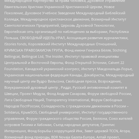
Международное партнерство за права человека, Духовное Управление
Евангельских Христиан Украинской Христианской Церкви, Новое
Поколение, Духовное Учебное Заведение Международный Библейский
Колледж, Международное христианское движение, Всемирный Институт
Саентологических Предприятий, Церковь Духовной Технологии,
Европейская сеть организаций по наблюдению за выборами, Республика
Польша, СВОБОДНЫЙ ИДЕЛЬ-УРАЛ, Ассоциация развития журналистики,
IStories fonds, Королевский Институт Международных Отношений,
КРИМСЬКА ПРАВОЗАХИСНА ГРУПА, Фонд имени Генриха Бёлля, Stichting
Bellingcat, Bellingcat Ltd, The Insider, Институт правовой инициативы
Центральной и Восточной Европы, Фонд Открытой Эстонии, Calvert 22
Foundation, Канадский украинский конгресс, Институт Макдональда-Лорье,
Украинская национальная федерация Канады, Декабристы, Международный
научный центр им Вудро Вильсона, Свободная пресса, Возрождение,
Всеукраинский духовный центр , Риддл, Русский антивоенный комитет в
Швеции, Проект Медуза, Фонд Андрея Сахарова, Форум свободной России,
Лига Свободных Наций, Transparеncy International, Форум Свободных
Народов ПостРоссии, Солидарность с гражданским движением в России –
Solidarus, КрымSOS, Свободный университет, Институт государственного
управления, Форум гражданского общества Россия, Беллона, Союз жителей
островов Тисима и Хабомаи, Съезд народных депутатов, Гринпис
Интернешнл, Фонд борьбы с коррупцией Инк, Завет церквей TCCN, Агора,
Всемирный фонд природы, BDR Novaja Gazeta-Europe, Алтай проект,