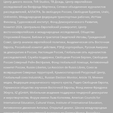
Центр дикого лосося, TVR Studios, ТВ Дождь, Центр европейских
исследований им Вилфрида Мартенса, Сетевое объединение журналистов
расследователей, АЛЛАТРА, За свободную Россию, Свободная Бурятия, Uralic,
UnKremlin, Международная федерация транспортных рабочих, ИстЧам
Финланд, Гудзоновский институт, Фонд Демократического Развития,
Комитет-2024, Центрально-Европейский университет, Центр
восточноевропейских и международных исследований, Общество
Сторожевой башни, Библии и трактатов Свидетелей Иеговы, Гражданский
Совет, Центр анализа европейской политики, Академическая сеть Восточная
Европа, Российский комитет действия, РЭНД корпорейшн, Русская Америка
за демократию в России, Настоящая Россия, Глобальная сеть журналистов-
расследователей, Служба поддержки, Свободная Россия Берлин, Свободная
Россия Северный Рейн-Вестфалия, Фонд глобальной помощи, Антивоенный
комитет России, Russie-Libertes, La Asocicion de Rusos Libres, Союз за
возвращение Северных территорий, Крымскотатарский Ресурсный Центр,
Глобальный союз IndustriALL, Russian Election Monitor, Article 19, Мнение
медиа, Федерация анархического черного креста, Радио Свободная Европа,
Германское общество изучения Восточной Европы, Фонд имени Фридриха
Эберта, XZ gGmbH, Мобильная академия поддержки гендерной демократии
и миротворчества, Форум имени Льва Копелева, American Councils for
International Education, Cultural Vistas, Institute of International Education,
Антивоенное движение Антальи, Открытый диалог, Школа международных
отношений и государственной политики им Питера Мунка, Российско-