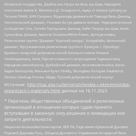
Исламское государство, Джабха аль-Нусра ли-Ахль аш-Шам, Народное
ополчение имени К. Минина и Д. Пожарского, Аджр от Аллаха Субхану уа
Тагьаля SHAM, АУМ Синрике, Муджахеды джамаата Ат-Тавхида Валь-Джихад,
Чистопольский Джамаат, Рохнамо ба суи давлати исломи, Террористическое
сообщество Сеть, Катиба Таухид валь-Джихад, Хайят Тахрир аш-Шам, Ахлю
Сунна Валь Джамаа, National Socialism/White Power, Артподготовка,
Религиозная группа “Джамаат “Красный пахарь”, Колумбайн, Хатлонский
джамаат, Мусульманская религиозная группа п. Кушкуль г. Оренбург,
Крымско-татарский добровольческий батальон имени Номана
Челебиджихана, Азов, Партия исламского возрождения Таджикистана,
Народная самооборона, Дуббайский джамаат, московская ячейка, Батал-
Хаджи Белхороев, Маньяки Культ Убийц, Молодёжь Которая Улыбается,
Легион Свобода России, Айдар, Русский добровольческий корпус
Источник:
http://nac.gov.ru/terroristicheskie-i-ekstremistskie-
organizacii-i-materialy.html
данные на
16.11.2023
* Перечень общественных объединений и религиозных
организаций в отношении которых судом принято
вступившее в законную силу решение о ликвидации или
запрете деятельности:
Национал-большевистская партия, ВЕК РА, Рада земли Кубанской Духовно
Родовой Державы Русь, Община Духовного Управления Асгардской Веси