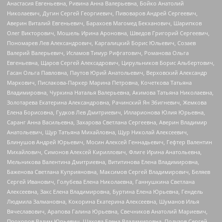
Анастасия Евгеньевна, Ривина Анна Валерьевна, Бойко Анатолий
Николаевич, Дугин Сергей Георгиевич, Пивоваров Андрей Сергеевич,
Аверин Виталий Евгеньевич, Барахоев Магомед Бекханович, Шарипков
Олег Викторович, Мошель Ирина Ароновна, Шведов Григорий Сергеевич,
Пономарев Лев Александрович, Каргалицкий Борис Юльевич, Созаев
Валерий Валерьевич, Исламов Тимур Рифгатович, Романова Ольга
Евгеньевна, Щаров Сергей Алексадрович, Цирульников Борис Альбертович,
Гасан Ольга Павловна, Паутов Юрий Анатольевич, Верховский Александр
Маркович, Пислакова-Паркер Марина Петровна, Кочеткова Татьяна
Владимировна, Чуркина Наталья Валерьевна, Акимова Татьяна Николаевна,
Золотарева Екатерина Александровна, Рачинский Ян Збигневич, Жемкова
Елена Борисовна, Гудков Лев Дмитриевич, Илларионова Юлия Юрьевна,
Саранг Анна Васильевна, Захарова Светлана Сергеевна, Аверин Владимир
Анатольевич, Щур Татьяна Михайловна, Щур Николай Алексеевич,
Блинушов Андрей Юрьевич, Мосин Алексей Геннадьевич, Гефтер Валентин
Михайлович, Симонов Алексей Кириллович, Флиге Ирина Анатольевна,
Мельникова Валентина Дмитриевна, Вититинова Елена Владимировна,
Баженова Светлана Куприяновна, Максимов Сергей Владимирович, Беляев
Сергей Иванович, Голубева Елена Николаевна, Ганнушкина Светлана
Алексеевна, Закс Елена Владимировна, Буртина Елена Юрьевна, Гендель
Людмила Залмановна, Кокорина Екатерина Алексеевна, Шуманов Илья
Вячеславович, Арапова Галина Юрьевна, Свечников Анатолий Мариевич,
Прохоров Вадим Юрьевич, Шахова Елена Владимировна, Подузов Сергей