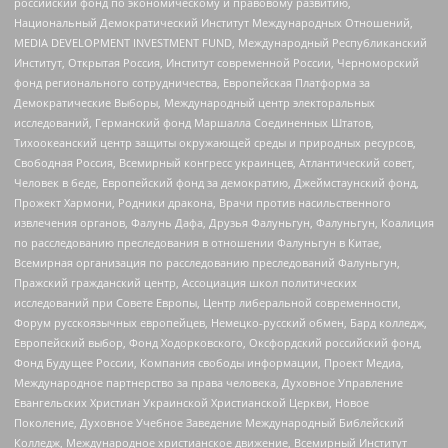
российский фонд по экономическому и правовому развитию,
Национальный Демократический Институт Международных Отношений,
MEDIA DEVELOPMENT INVESTMENT FUND, Международный Республиканский
Институт, Открытая Россия, Институт современной России, Черноморский
фонд регионального сотрудничества, Европейская Платформа за
Демократические Выборы, Международный центр электоральных
исследований, Германский фонд Маршалла Соединенных Штатов,
Тихоокеанский центр защиты окружающей среды и природных ресурсов,
Свободная Россия, Всемирный конгресс украинцев, Атлантический совет,
Человек в беде, Европейский фонд за демократию, Джеймстаунский фонд,
Прожект Хармони, Родники дракона, Врачи против насильственного
извлечения органов, Фалунь Дафа, Друзья Фалуньгун, Фалуньгун, Коалиция
по расследованию преследования в отношении Фалуньгун в Китае,
Всемирная организация по расследованию преследований Фалуньгун,
Пражский гражданский центр, Ассоциация школ политических
исследований при Совете Европы, Центр либеральной современности,
Форум русскоязычных европейцев, Немецко-русский обмен, Бард колледж,
Европейский выбор, Фонд Ходорковского, Оксфордский российский фонд,
Фонд Будущее России, Компания свободы информации, Проект Медиа,
Международное партнерство за права человека, Духовное Управление
Евангельских Христиан Украинской Христианской Церкви, Новое
Поколение, Духовное Учебное Заведение Международный Библейский
Колледж, Международное христианское движение, Всемирный Институт