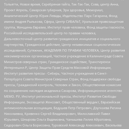
Тольятти, Новое время, Серебряная тайга, Так-Так-Так, Сова, центр Анна,
Проект Апрель, Самарская губерния, Эра здоровья, Мемориал,
Аналитический Центр Юрия Левады, Издательство Парк Гагарина, Фонд
имени Андрея Рылькова, Сфера, Центр СИБАЛЬТ, Уральская правозащитная
группа, Женщины Евразии, Институт прав человека, Фонд защиты гласности,
Российский исследовательский центр по правам человека,
Дальневосточный центр развития гражданских инициатив и социального
партнерства, Гражданское действие, Центр независимых социологических
исследований, Сутяжник, АКАДЕМИЯ ПО ПРАВАМ ЧЕЛОВЕКА, Центр развития
некоммерческих организаций, Частное учреждение в Калининграде Совета
Министров северных стран, Гражданское содействие, Трансперенси
Интернешнл-Р, Центр Защиты Прав Средств Массовой Информации,
Институт развития прессы - Сибирь, Частное учреждение в Санкт-
Петербурге Совета Министров Северных Стран, Фонд поддержки свободы
прессы, Гражданский контроль, Человек и Закон, Общественная комиссия
по сохранению наследия академика Сахарова, Информационное агентство
МЕМО. РУ, Институт региональной прессы, Институт Развития Свободы
Информации, Экозащита!-Женсовет, Общественный вердикт, Евразийская
антимонопольная ассоциация, Бедушев Петр Петрович, Дзугкоева Регина
Николаевна, Кривенко Сергей Владимирович, Милославский Павел
Юрьевич, Шнырова Ольга Вадимовна, Чанышева Лилия Айратовна,
Сидорович Ольга Борисовна, Туровский Александр Алексеевич, Васильева