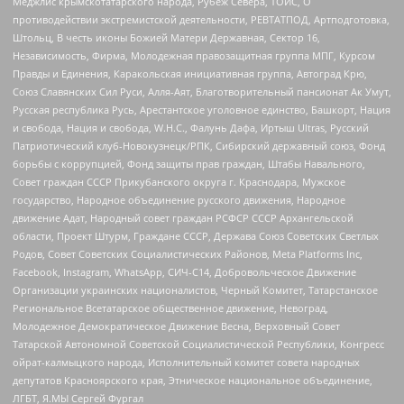
Меджлис крымскотатарского народа, Рубеж Севера, ТОЙС, О
противодействии экстремистской деятельности, РЕВТАТПОД, Артподготовка,
Штольц, В честь иконы Божией Матери Державная, Сектор 16,
Независимость, Фирма, Молодежная правозащитная группа МПГ, Курсом
Правды и Единения, Каракольская инициативная группа, Автоград Крю,
Союз Славянских Сил Руси, Алля-Аят, Благотворительный пансионат Ак Умут,
Русская республика Русь, Арестантское уголовное единство, Башкорт, Нация
и свобода, Нация и свобода, W.H.С., Фалунь Дафа, Иртыш Ultras, Русский
Патриотический клуб-Новокузнецк/РПК, Сибирский державный союз, Фонд
борьбы с коррупцией, Фонд защиты прав граждан, Штабы Навального,
Совет граждан СССР Прикубанского округа г. Краснодара, Мужское
государство, Народное объединение русского движения, Народное
движение Адат, Народный совет граждан РСФСР СССР Архангельской
области, Проект Штурм, Граждане СССР, Держава Союз Советских Светлых
Родов, Совет Советских Социалистических Районов, Meta Platforms Inc,
Facebook, Instagram, WhatsApp, СИЧ-С14, Добровольческое Движение
Организации украинских националистов, Черный Комитет, Татарстанское
Региональное Всетатарское общественное движение, Невоград,
Молодежное Демократическое Движение Весна, Верховный Совет
Татарской Автономной Советской Социалистической Республики, Конгресс
ойрат-калмыцкого народа, Исполнительный комитет совета народных
депутатов Красноярского края, Этническое национальное объединение,
ЛГБТ, Я.МЫ Сергей Фургал