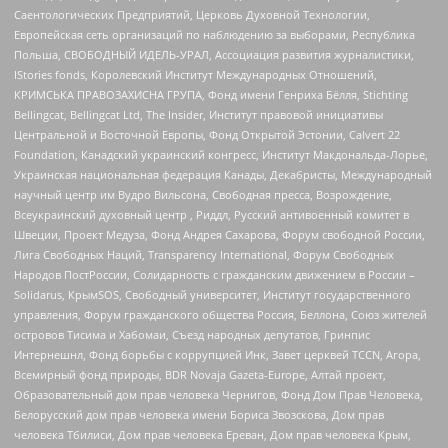
Саентологических Предприятий, Церковь Духовной Технологии,
Европейская сеть организаций по наблюдению за выборами, Республика
Польша, СВОБОДНЫЙ ИДЕЛЬ-УРАЛ, Ассоциация развития журналистики,
IStories fonds, Королевский Институт Международных Отношений,
КРИМСЬКА ПРАВОЗАХИСНА ГРУПА, Фонд имени Генриха Бёлля, Stichting
Bellingcat, Bellingcat Ltd, The Insider, Институт правовой инициативы
Центральной и Восточной Европы, Фонд Открытой Эстонии, Calvert 22
Foundation, Канадский украинский конгресс, Институт Макдональда-Лорье,
Украинская национальная федерация Канады, Декабристы, Международный
научный центр им Вудро Вильсона, Свободная пресса, Возрождение,
Всеукраинский духовный центр , Риддл, Русский антивоенный комитет в
Швеции, Проект Медуза, Фонд Андрея Сахарова, Форум свободной России,
Лига Свободных Наций, Transparеncy International, Форум Свободных
Народов ПостРоссии, Солидарность с гражданским движением в России –
Solidarus, КрымSOS, Свободный университет, Институт государственного
управления, Форум гражданского общества Россия, Беллона, Союз жителей
островов Тисима и Хабомаи, Съезд народных депутатов, Гринпис
Интернешнл, Фонд борьбы с коррупцией Инк, Завет церквей TCCN, Агора,
Всемирный фонд природы, BDR Novaja Gazeta-Europe, Алтай проект,
Образовательный дом прав человека Чернигов, Фонд Дом Прав Человека,
Белорусский дом прав человека имени Бориса Звозскова, Дом прав
человека Тбилиси, Дом прав человека Ереван, Дом прав человека Крым,