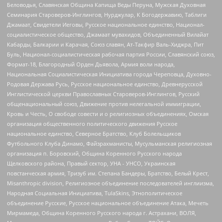
Беловодья, Славянская Община Капища Веды Перуна, Мужская Духовная
Семинария Староверов-Инглингов, Нурджулар, К Богодержавию, Таблиги
Джамаат, Свидетели Иеговы, Русское национальное единство, Национал-
социалистическое общество, Джамаат мувахидов, Объединенный Вилайат
Кабарды, Балкарии и Карачая, Союз славян, Ат-Такфир Валь-Хиджра, Пит
Буль, Национал-социалистическая рабочая партия России, Славянский союз,
Формат-18, Благородный Орден Дьявола, Армия воли народа,
Национальная Социалистическая Инициатива города Череповца, Духовно-
Родовая Держава Русь, Русское национальное единство, Древнерусской
Инглистической церкви Православных Староверов-Инглингов, Русский
общенациональный союз, Движение против нелегальной иммиграции,
Кровь и Честь, О свободе совести и о религиозных объединениях, Омская
организация общественного политического движения Русское
национальное единство, Северное Братство, Клуб Болельщиков
Футбольного Клуба Динамо, Файзрахманисты, Мусульманская религиозная
организация п. Боровский, Община Коренного Русского народа
Щелковского района, Правый сектор, УНА - УНСО, Украинская
повстанческая армия, Тризуб им. Степана Бандеры, Братство, Белый Крест,
Misanthropic division, Религиозное объединение последователей инглиизма,
Народная Социальная Инициатива, TulaSkins, Этнополитическое
объединение Русские, Русское национальное объединение Атака, Мечеть
Мирмамеда, Община Коренного Русского народа г. Астрахани, ВОЛЯ,