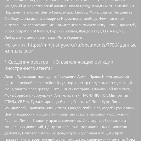
канадский демократический альянс, Школа международных отношений им
Нормана Патерсона, Центр Гражданских Свобод, Фонд Бориса Немцова за
Свободу, Фонд имени Фридриха Науманна за свободу, Феминистское
антивоенное сопротивление, Комитет независимости Ингушетии, Прометей,
Stop Occupation of Karelia, Вернись живым, Фридом Хаус, СОТА медиа,
Либерально-демократическая Лига Украины
Источник:
https://minjust.gov.ru/ru/documents/7756/
данные
на
13.05.2024
* Сведения реестра НКО, выполняющих функции
иностранного агента:
Лилит, Правозащитная группа Гражданин.Армия.Право, Нижегородский
центр немецкой и европейской культуры, Центр гендерных исследований,
Фонд защиты прав граждан Штаб, Институт права и публичной политики,
Фонд борьбы с коррупцией, Альянс врачей, НАСИЛИЮ.НЕТ, Мы против
СПИДа, СВЕЧА, Гуманитарное действие, Открытый Петербург, Лига
Избирателей, Правовая инициатива, Гражданский Союз, Хасдей Ерушалаим,
Центр поддержки и содействия развитию средств массовой информации,
Горячая Линия, В защиту прав заключенных, Институт глобализации и
социальных движений, Центр социально-информационных инициатив
Действие, Благотворительный фонд охраны здоровья и защиты прав
граждан, Благотворительный фонд помощи осужденным и их семьям, Фонд