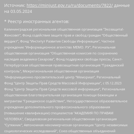
Источник:
https://minjust.gov.ru/ru/documents/7822/
данные
на
03.05.2024
* Реестр иностранных агентов:
Калининградская региональная общественная организация "Экозащита!-Женсовет", Фонд содействия защите прав и свобод граждан "Общественный вердикт", Фонд "Институт Развития Свободы Информации", Частное учреждение "Информационное агентство МЕМО. РУ", Региональная общественная организация "Общественная комиссия по сохранению наследия академика Сахарова", Фонд поддержки свободы прессы, Санкт-Петербургская общественная правозащитная организация "Гражданский контроль", Межрегиональная общественная организация "Информационно-просветительский центр "Мемориал", Региональный Фонд "Центр Защиты Прав Средств Массовой Информации", с 05.12.2023 Фонд "Центр Защиты Прав Средств массовой информации", Региональная общественная благотворительная организация помощи беженцам и мигрантам "Гражданское содействие", Негосударственное образовательное учреждение дополнительного профессионального образования (повышение квалификации) специалистов "АКАДЕМИЯ ПО ПРАВАМ ЧЕЛОВЕКА", Свердловская региональная общественная организация "Сутяжник", Автономная некоммерческая организация "Центр независимых социологических исследований", Союз общественных объединений "Российский исследовательский центр по правам человека", Региональное общественное учреждение научно-информационный центр "МЕМОРИАЛ", Некоммерческая организация "Фонд защиты гласности", Автономная некоммерческая организация "Институт прав человека", Городская общественная организация "Екатеринбургское общество "МЕМОРИАЛ", Городская общественная организация "Рязанское историко-просветительское и правозащитное общество "Мемориал" (Рязанский Мемориал), Челябинский региональный орган общественной самодеятельности – женское общественное объединение "Женщины Евразии", Челябинский региональный орган общественной самодеятельности "Уральская правозащитная группа", Фонд содействия защите здоровья и социальной справедливости имени Андрея Рылькова, Автономная Некоммерческая Организация "Аналитический Центр Юрия Левады", Автономная некоммерческая организация социальной поддержки населения "Проект Апрель", Региональная общественная организация помощи женщинам и детям, находящимся в кризисной ситуации "Информационно-методический центр "Анна", Фонд содействия развитию массовых коммуникаций и правовому просвещению "Так-так-Так", Фонд содействия устойчивому развитию "Серебряная тайга", Свердловский региональный общественный фонд социальных проектов "Новое время", "Idel.Реалии", Кавказ.Реалии, Крым.Реалии, Телеканал Настоящее Время, Татаро-башкирская служба Радио Свобода (Azatliq Radiosi), Радио Свободная Европа/Радио Свобода (PCE/PC), "Сибирь.Реалии", "Фактограф", Благотворительный фонд помощи осужденным и их семьям, Автономная некоммерческая организация "Институт глобализации и социальных движений", Фонд "В защиту прав заключенных", Частное учреждение "Центр поддержки и содействия развитию средств массовой информации", Пензенский региональный общественный благотворительный фонд "Гражданский союз", "Север.Реалии", Некоммерческая организация Фонд "Правовая инициатива", Общество с ограниченной ответственностью "Радио Свободная Европа/Радио Свобода", Чешское информационное агентство "MEDIUM-ORIENT", Красноярская региональная общественная организация "Мы против СПИДа", Камалягин Денис Николаевич, Маркелов Сергей Евгеньевич, Пономарев Лев Александрович, Савицкая Людмила Алексеевна, Автономная некоммерческая организация "Центр по работе с проблемой насилия "НАСИЛИЮ.НЕТ", Межрегиональный профессиональный союз работников здравоохранения "Альянс врачей", Юридическое лицо, зарегистрированное в Латвийской Республике, SIA "Medusa Project" (регистрационный номер 40103797863, дата регистрации 10.06.2014), Некоммерческая организация "Фонд по борьбе с коррупцией", Автономная некоммерческая организация "Институт права и публичной политики", Баданин Роман Сергеевич, Гликин Максим Александрович, Железнова Мария Михайловна, Лукьянова Юлия Сергеевна, Маетная Елизавета Витальевна, Маняхин Петр Борисович, Чуракова Ольга Владимировна, Ярош Юлия Петровна, Юридическое лицо "The Insider SIA", зарегистрированное в Риге, Латвийская Республика (дата регистрации 26.06.2015), являющееся администратором доменного имени интернет-издания "The Insider SIA", https://theins.ru, Постернак Алексей Евгеньевич, Рубин Михаил Аркадьевич, Анин Роман Александрович, Юридическое лицо Istories fonds, зарегистрированное в Латвийской Республике (регистрационный номер 50008295751, дата регистрации 24.02.2020), Великовский Дмитрий Александрович, Долинина Ирина Николаевна, Мароховская Алеся Алексеевна, Шлейнов Роман Юрьевич, Шмагун Олеся Валентиновна, Общество с ограниченной ответственностью "Альтаир 2021", Общество с ограниченной ответственностью "Вега 2021", Общество с ограниченной ответственностью "Главный редактор 2021", Общество с ограниченной ответственностью "Ромашки монолит", Важенков Артем Валерьевич, Ивановская областная общественная организация "Центр гендерных исследований", Гурман Юрий Альбертович, Медиапроект "ОВД-Инфо", Егоров Владимир Владимирович, Жилинский Владимир Александрович, Общество с ограниченной ответственностью "ЗП", Иванова София Юрьевна, Карезина Инна Павловна, Кильтау Екатерина Викторовна, Петров Алексей Викторович, Пискунов Сергей Евгеньевич, Смирнов Сергей Сергеевич, Тихонов Михаил Сергеевич, Общество с ограниченной ответственностью "ЖУРНАЛИСТ-ИНОСТРАННЫЙ АГЕНТ", Арапова Галина Юрьевна, Вольтская Татьяна Анатольевна, Американская компания "Mason G.E.S. Anonymous Foundation" (США), являющаяся владельцем интернет-издания https://mnews.world/, Компания "Stichting Bellingcat", зарегистрированная в Нидерландах (дата регистрации 11.07.2018), Захаров Андрей Вячеславович, Клепиковская Екатерина Дмитриевна, Общество с ограниченной ответственностью "МЕМО", Перл Роман Александрович, Симонов Евгений Алексеевич, Соловьева Елена Анатольевна, Сотников Даниил Владимирович, Сурначева Елизавета Дмитриевна, Автономная некоммерческая организация по защите прав человека и информированию населения "Якутия – Наше Мнение", Общество с ограниченной ответственностью "Москоу диджитал медиа", с 26.01.2023 Общество с ограниченной ответственностью "Чайка Белые сады", Ветошкина Валерия Валерьевна, Заговора Максим Александрович, Межрегиональное общественное движение "Российская ЛГБТ - сеть", Оленичев Максим Владимирович, Павлов Иван Юрьевич, Скворцова Елена Сергеевна, Общество с ограниченной ответственностью "Как бы инагент", Кочетков Игорь Викторович, Общество с ограниченной ответственностью "Честные выборы", Еланчик Олег Александрович, Общество с ограниченной ответственностью "Нобелевский призыв", Гималова Регина Эмилевна, Григорьев Андрей Валерьевич, Григорьева Алина Александровна, Ассоциация по содействию защите прав призывников, альтернативнослужащих и военнослужащих "Правозащитная группа "Гражданин.Армия.Право", Хисамова Регина Фаритовна, Автономная некоммерческая организация по реализации социально-правовых программ "Лилит", Дальневосточное общественное движение "Маяк", Санкт-Петербургская ЛГБТ-инициативная группа "Выход", Инициативная группа ЛГБТ+ "Реверс", Алексеев Андрей Викторович, Бекбулатова Таисия Львовна, Беляев Иван Михайлович, Владыкина Елена Сергеевна, Гельман Марат Александрович, Никульшина Вероника Юрьевна, Толоконникова Надежда Андреевна, Шендерович Виктор Анатольевич, Общество с ограниченной ответственностью "Данное сообщение", Общество с ограниченной ответственностью Издательский дом "Новая глава", Айнбиндер Александра Александровна, Московский комьюнити-центр для ЛГБТ+инициатив, Благотворительный фонд развития филантропии, Deutsche Welle (Германия, Kurt-Schumacher-Strasse 3, 53113 Bonn), Борзунова Мария Михайловна, Воробьев Виктор Викторович, Голубева Анна Львовна, Константинова Алла Михайловна, Малкова Ирина Владимировна, Мурадов Мурад Абдулгалимович, Осетинская Елизавета Николаевна, Понасенков Евгений Николаевич, Ганапольский Матвей Юрьевич, Киселев Евгений Алексеевич, Борухович Ирина Григорьевна, Дремин Иван Тимофеевич, Дубровский Дмитрий Викторович, Красноярская региональная общественная организация поддержки и развития альтернативных образовательных технологий и межкультурных коммуникаций "ИНТЕРРА", Маяковская Екатерина Алексеевна, Фейгин Марк Захарович, Филимонов Андрей Викторович, Дзугкоева Регина Николаевна, Доброхотов Роман Александрович, Дудь Юрий Александрович, Елкин Сергей Владимирович, Кругликов Кирилл Игоревич, Сабунаева Мария Леонидовна, Семенов Алексей Владимирович, Шаинян Карен Багратович, Шульман Екатерина Михайловна, Асафьев Артур Валерьевич, Вахштайн Виктор Семенович, Венедиктов Алексей Алексеевич, Лушникова Екатерина Евгеньевна, Волков Леонид Михайлович, Невзоров Александр Глебович, Пархоменко Сергей Борисович, Сироткин Ярослав Николаевич, Кара-Мурза Владимир Владимирович, Баранова Наталья Владимировна, Гозман Леонид Яковлевич, Кагарлицкий Борис Юльевич, Климарев Михаил Валерьевич, Милов Владимир Станиславович, Автономная некоммерческая организация Краснодарский центр современного искусства "Типография", Моргенштерн Алишер Тагирович, Соболь Любовь Эдуардовна, Общество с ограниченной ответственностью "ЛИЗА НОРМ", Каспаров Гарри Кимович, Ходорковский Михаил Борисович, Общество с ограниченной ответственностью "Апрельские тезисы", Данилович Ирина Брониславовна, Кашин Олег Владимирович, Петров Николай Владимирович, Пивоваров Алексей Владимирович, Соколов Михаил Владимирович, Цветкова Юлия Владимировна, Чичваркин Евгений Александрович, Комитет против пыток/Команда против пыток, Общество с ограниченной ответственностью "Первый научный", Общество с ограниченной ответственностью "Вертолет и ко", Белоцерковская Вероника Борисовна, Кац Максим Евгеньевич, Лазарева Татьяна Юрьевна, Шаведдинов Руслан Табризович, Яшин Илья Валерьевич, Общество с ограниченной ответственностью "Иноагент ААВ", Алешковский Дмитрий Петрович, Альбац Евгения Марковна, Быков Дмитрий Львович, Галямина Юлия Евгеньевна, Лойко Сергей Леонидович, Мартынов Кирилл Константинович, Медведев Сергей Александрович, Крашенинников Федор Геннадиевич, Гордеева Катерина Вл