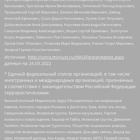
Васильевич, Протасова Ирина Вячеславовна, Литинский Леонид Борисович,
Лукашевский Сергей Маркович, Бахмин Вячеслав Иванович, Шабад
Анатолий Ефимович, Сухих Дарья Николаевна, Орлов Олег Петрович,
Добровольская Анна Дмитриевна, Королева Александра Евгеньевна,
Смирнов Владимир Александрович, Вицин Сергей Ефимович, Золотухин
Борис Андреевич, Левинсон Лев Семенович, Локшина Татьяна Иосифовна,
Орлов Олег Петрович, Полякова Мара Федоровна, Резник Генри Маркович,
Захаров Герман Константинович
Источник:
http://unro.minjust.ru/NKOForeignAgent.aspx
данные на
24.03.2022
* Единый федеральный список организаций, в том числе
иностранных и международных организаций, признанных
в соответствии с законодательством Российской Федерации
террористическими:
Высший военный Маджлисуль Шура Объединенных сил моджахедов
Кавказа, Конгресс народов Ичкерии и Дагестана, База, Асбат аль-Ансар,
Священная война, Исламская группа, Братья-мусульмане, Партия
исламского освобождения, Лашкар-И-Тайба, Исламская группа, Движение
Талибан, Исламская партия Туркестана, Общество социальных реформ,
Общество возрождения исламского наследия, Дом двух святых, Джунд аш-
Шам, Исламский джихад, Аль-Каида, Имарат Кавказ, АБТО, Правый сектор,