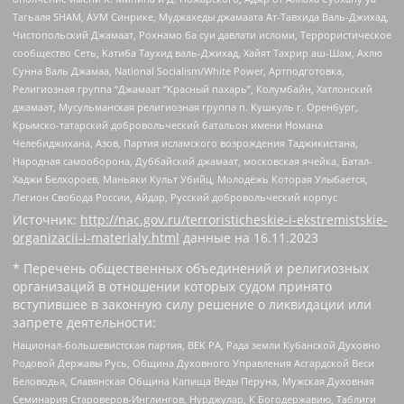
Тагьаля SHAM, АУМ Синрике, Муджахеды джамаата Ат-Тавхида Валь-Джихад,
Чистопольский Джамаат, Рохнамо ба суи давлати исломи, Террористическое
сообщество Сеть, Катиба Таухид валь-Джихад, Хайят Тахрир аш-Шам, Ахлю
Сунна Валь Джамаа, National Socialism/White Power, Артподготовка,
Религиозная группа “Джамаат “Красный пахарь”, Колумбайн, Хатлонский
джамаат, Мусульманская религиозная группа п. Кушкуль г. Оренбург,
Крымско-татарский добровольческий батальон имени Номана
Челебиджихана, Азов, Партия исламского возрождения Таджикистана,
Народная самооборона, Дуббайский джамаат, московская ячейка, Батал-
Хаджи Белхороев, Маньяки Культ Убийц, Молодёжь Которая Улыбается,
Легион Свобода России, Айдар, Русский добровольческий корпус
Источник:
http://nac.gov.ru/terroristicheskie-i-ekstremistskie-
organizacii-i-materialy.html
данные на
16.11.2023
* Перечень общественных объединений и религиозных
организаций в отношении которых судом принято
вступившее в законную силу решение о ликвидации или
запрете деятельности:
Национал-большевистская партия, ВЕК РА, Рада земли Кубанской Духовно
Родовой Державы Русь, Община Духовного Управления Асгардской Веси
Беловодья, Славянская Община Капища Веды Перуна, Мужская Духовная
Семинария Староверов-Инглингов, Нурджулар, К Богодержавию, Таблиги