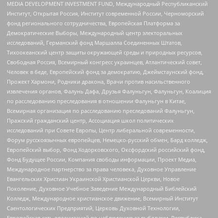
MEDIA DEVELOPMENT INVESTMENT FUND, Международный Республиканский
Институт, Открытая Россия, Институт современной России, Черноморский
фонд регионального сотрудничества, Европейская Платформа за
Демократические Выборы, Международный центр электоральных
исследований, Германский фонд Маршалла Соединенных Штатов,
Тихоокеанский центр защиты окружающей среды и природных ресурсов,
Свободная Россия, Всемирный конгресс украинцев, Атлантический совет,
Человек в беде, Европейский фонд за демократию, Джеймстаунский фонд,
Прожект Хармони, Родники дракона, Врачи против насильственного
извлечения органов, Фалунь Дафа, Друзья Фалуньгун, Фалуньгун, Коалиция
по расследованию преследования в отношении Фалуньгун в Китае,
Всемирная организация по расследованию преследований Фалуньгун,
Пражский гражданский центр, Ассоциация школ политических
исследований при Совете Европы, Центр либеральной современности,
Форум русскоязычных европейцев, Немецко-русский обмен, Бард колледж,
Европейский выбор, Фонд Ходорковского, Оксфордский российский фонд,
Фонд Будущее России, Компания свободы информации, Проект Медиа,
Международное партнерство за права человека, Духовное Управление
Евангельских Христиан Украинской Христианской Церкви, Новое
Поколение, Духовное Учебное Заведение Международный Библейский
Колледж, Международное христианское движение, Всемирный Институт
Саентологических Предприятий, Церковь Духовной Технологии,
Европейская сеть организаций по наблюдению за выборами, Республика