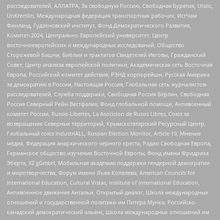
расследователей, АЛЛАТРА, За свободную Россию, Свободная Бурятия, Uralic,
UnKremlin, Международная федерация транспортных рабочих, ИстЧам
Финланд, Гудзоновский институт, Фонд Демократического Развития,
Комитет-2024, Центрально-Европейский университет, Центр
восточноевропейских и международных исследований, Общество
Сторожевой башни, Библии и трактатов Свидетелей Иеговы, Гражданский
Совет, Центр анализа европейской политики, Академическая сеть Восточная
Европа, Российский комитет действия, РЭНД корпорейшн, Русская Америка
за демократию в России, Настоящая Россия, Глобальная сеть журналистов-
расследователей, Служба поддержки, Свободная Россия Берлин, Свободная
Россия Северный Рейн-Вестфалия, Фонд глобальной помощи, Антивоенный
комитет России, Russie-Libertes, La Asocicion de Rusos Libres, Союз за
возвращение Северных территорий, Крымскотатарский Ресурсный Центр,
Глобальный союз IndustriALL, Russian Election Monitor, Article 19, Мнение
медиа, Федерация анархического черного креста, Радио Свободная Европа,
Германское общество изучения Восточной Европы, Фонд имени Фридриха
Эберта, XZ gGmbH, Мобильная академия поддержки гендерной демократии
и миротворчества, Форум имени Льва Копелева, American Councils for
International Education, Cultural Vistas, Institute of International Education,
Антивоенное движение Антальи, Открытый диалог, Школа международных
отношений и государственной политики им Питера Мунка, Российско-
канадский демократический альянс, Школа международных отношений им