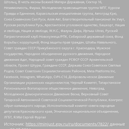
Штольц, В честь иконы Божией Матери Державная, Сектор 16,
Независимость, Фирма, Молодежная правозащитная группа МПГ, Курсом
Правды и Единения, Каракольская инициативная группа, Автоград Крю,
Союз Славянских Сил Руси, Алля-Аят, Благотворительный пансионат Ак Умут,
Русская республика Русь, Арестантское уголовное единство, Башкорт, Нация
и свобода, Нация и свобода, W.H.С., Фалунь Дафа, Иртыш Ultras, Русский
Патриотический клуб-Новокузнецк/РПК, Сибирский державный союз, Фонд
борьбы с коррупцией, Фонд защиты прав граждан, Штабы Навального,
Совет граждан СССР Прикубанского округа г. Краснодара, Мужское
государство, Народное объединение русского движения, Народное
движение Адат, Народный совет граждан РСФСР СССР Архангельской
области, Проект Штурм, Граждане СССР, Держава Союз Советских Светлых
Родов, Совет Советских Социалистических Районов, Meta Platforms Inc,
Facebook, Instagram, WhatsApp, СИЧ-С14, Добровольческое Движение
Организации украинских националистов, Черный Комитет, Татарстанское
Региональное Всетатарское общественное движение, Невоград,
Молодежное Демократическое Движение Весна, Верховный Совет
Татарской Автономной Советской Социалистической Республики, Конгресс
ойрат-калмыцкого народа, Исполнительный комитет совета народных
депутатов Красноярского края, Этническое национальное объединение,
ЛГБТ, Я.МЫ Сергей Фургал
Источник:
https://minjust.gov.ru/ru/documents/7822/
данные