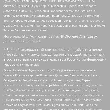
Лукашевский Сергей Маркович, Бахмин Вячеслав Иванович, Шабад
Анатолий Ефимович, Сухих Дарья Николаевна, Орлов Олег Петрович,
Добровольская Анна Дмитриевна, Королева Александра Евгеньевна,
Смирнов Владимир Александрович, Вицин Сергей Ефимович, Золотухин
Борис Андреевич, Левинсон Лев Семенович, Локшина Татьяна Иосифовна,
Орлов Олег Петрович, Полякова Мара Федоровна, Резник Генри Маркович,
Захаров Герман Константинович
Источник:
http://unro.minjust.ru/NKOForeignAgent.aspx
данные на
24.03.2022
* Единый федеральный список организаций, в том числе
иностранных и международных организаций, признанных
в соответствии с законодательством Российской Федерации
террористическими:
Высший военный Маджлисуль Шура Объединенных сил моджахедов
Кавказа, Конгресс народов Ичкерии и Дагестана, База, Асбат аль-Ансар,
Священная война, Исламская группа, Братья-мусульмане, Партия
исламского освобождения, Лашкар-И-Тайба, Исламская группа, Движение
Талибан, Исламская партия Туркестана, Общество социальных реформ,
Общество возрождения исламского наследия, Дом двух святых, Джунд аш-
Шам, Исламский джихад, Аль-Каида, Имарат Кавказ, АБТО, Правый сектор,
Исламское государство, Джабха аль-Нусра ли-Ахль аш-Шам, Народное
ополчение имени К. Минина и Д. Пожарского, Аджр от Аллаха Субхану уа