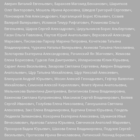
Аверин Виталий Евгеньевич, Барахоев Магомед Бекханович, Шарипков
Олег Викторович, Мошель Ирина Ароновна, Шведов Григорий Сергеевич,
Пономарев Лев Александрович, Каргалицкий Борис Юльевич, Созаев
Валерий Валерьевич, Исламов Тимур Рифгатович, Романова Ольга
Евгеньевна, Щаров Сергей Алексадрович, Цирульников Борис Альбертович,
Гасан Ольга Павловна, Паутов Юрий Анатольевич, Верховский Александр
Маркович, Пислакова-Паркер Марина Петровна, Кочеткова Татьяна
Владимировна, Чуркина Наталья Валерьевна, Акимова Татьяна Николаевна,
Золотарева Екатерина Александровна, Рачинский Ян Збигневич, Жемкова
Елена Борисовна, Гудков Лев Дмитриевич, Илларионова Юлия Юрьевна,
Саранг Анна Васильевна, Захарова Светлана Сергеевна, Аверин Владимир
Анатольевич, Щур Татьяна Михайловна, Щур Николай Алексеевич,
Блинушов Андрей Юрьевич, Мосин Алексей Геннадьевич, Гефтер Валентин
Михайлович, Симонов Алексей Кириллович, Флиге Ирина Анатольевна,
Мельникова Валентина Дмитриевна, Вититинова Елена Владимировна,
Баженова Светлана Куприяновна, Максимов Сергей Владимирович, Беляев
Сергей Иванович, Голубева Елена Николаевна, Ганнушкина Светлана
Алексеевна, Закс Елена Владимировна, Буртина Елена Юрьевна, Гендель
Людмила Залмановна, Кокорина Екатерина Алексеевна, Шуманов Илья
Вячеславович, Арапова Галина Юрьевна, Свечников Анатолий Мариевич,
Прохоров Вадим Юрьевич, Шахова Елена Владимировна, Подузов Сергей
Васильевич, Протасова Ирина Вячеславовна, Литинский Леонид Борисович,