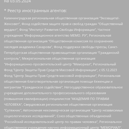
на
03.05.2024
* Реестр иностранных агентов:
Калининградская региональная общественная организация "Экозащита!-Женсовет", Фонд содействия защите прав и свобод граждан "Общественный вердикт", Фонд "Институт Развития Свободы Информации", Частное учреждение "Информационное агентство МЕМО. РУ", Региональная общественная организация "Общественная комиссия по сохранению наследия академика Сахарова", Фонд поддержки свободы прессы, Санкт-Петербургская общественная правозащитная организация "Гражданский контроль", Межрегиональная общественная организация "Информационно-просветительский центр "Мемориал", Региональный Фонд "Центр Защиты Прав Средств Массовой Информации", с 05.12.2023 Фонд "Центр Защиты Прав Средств массовой информации", Региональная общественная благотворительная организация помощи беженцам и мигрантам "Гражданское содействие", Негосударственное образовательное учреждение дополнительного профессионального образования (повышение квалификации) специалистов "АКАДЕМИЯ ПО ПРАВАМ ЧЕЛОВЕКА", Свердловская региональная общественная организация "Сутяжник", Автономная некоммерческая организация "Центр независимых социологических исследований", Союз общественных объединений "Российский исследовательский центр по правам человека", Региональное общественное учреждение научно-информационный центр "МЕМОРИАЛ", Некоммерческая организация "Фонд защиты гласности", Автономная некоммерческая организация "Институт прав человека", Городская общественная организация "Екатеринбургское общество "МЕМОРИАЛ", Городская общественная организация "Рязанское историко-просветительское и правозащитное общество "Мемориал" (Рязанский Мемориал), Челябинский региональный орган общественной самодеятельности – женское общественное объединение "Женщины Евразии", Челябинский региональный орган общественной самодеятельности "Уральская правозащитная группа", Фонд содействия защите здоровья и социальной справедливости имени Андрея Рылькова, Автономная Некоммерческая Организация "Аналитический Центр Юрия Левады", Автономная некоммерческая организация социальной поддержки населения "Проект Апрель", Региональная общественная организация помощи женщинам и детям, находящимся в кризисной ситуации "Информационно-методический центр "Анна", Фонд содействия развитию массовых коммуникаций и правовому просвещению "Так-так-Так", Фонд содействия устойчивому развитию "Серебряная тайга", Свердловский региональный общественный фонд социальных проектов "Новое время", "Idel.Реалии", Кавказ.Реалии, Крым.Реалии, Телеканал Настоящее Время, Татаро-башкирская служба Радио Свобода (Azatliq Radiosi), Радио Свободная Европа/Радио Свобода (PCE/PC), "Сибирь.Реалии", "Фактограф", Благотворительный фонд помощи осужденным и их семьям, Автономная некоммерческая организация "Институт глобализации и социальных движений", Фонд "В защиту прав заключенных", Частное учреждение "Центр поддержки и содействия развитию средств массовой информации", Пензенский региональный общественный благотворительный фонд "Гражданский союз", "Север.Реалии", Некоммерческая организация Фонд "Правовая инициатива", Общество с ограниченной ответственностью "Радио Свободная Европа/Радио Свобода", Чешское информационное агентство "MEDIUM-ORIENT", Красноярская региональная общественная организация "Мы против СПИДа", Камалягин Денис Николаевич, Маркелов Сергей Евгеньевич, Пономарев Лев Александрович, Савицкая Людмила Алексеевна, Автономная некоммерческая организация "Центр по работе с проблемой насилия "НАСИЛИЮ.НЕТ", Межрегиональный профессиональный союз работников здравоохранения "Альянс врачей", Юридическое лицо, зарегистрированное в Латвийской Республике, SIA "Medusa Project" (регистрационный номер 40103797863, дата регистрации 10.06.2014), Некоммерческая организация "Фонд по борьбе с коррупцией", Автономная некоммерческая организация "Институт права и публичной политики", Баданин Роман Сергеевич, Гликин Максим Александрович, Железнова Мария Михайловна, Лукьянова Юлия Сергеевна, Маетная Елизавета Витальевна, Маняхин Петр Борисович, Чуракова Ольга Владимировна, Ярош Юлия Петровна, Юридическое лицо "The Insider SIA", зарегистрированное в Риге, Латвийская Республика (дата регистрации 26.06.2015), являющееся администратором доменного имени интернет-издания "The Insider SIA", https://theins.ru, Постернак Алексей Евгеньевич, Рубин Михаил Аркадьевич, Анин Роман Александрович, Юридическое лицо Istories fonds, зарегистрированное в Латвийской Республике (регистрационный номер 50008295751, дата регистрации 24.02.2020), Великовский Дмитрий Александрович, Долинина Ирина Николаевна, Мароховская Алеся Алексеевна, Шлейнов Роман Юрьевич, Шмагун Олеся Валентиновна, Общество с ограниченной ответственностью "Альтаир 2021", Общество с ограниченной ответственностью "Вега 2021", Общество с ограниченной ответственностью "Главный редактор 2021", Общество с ограниченной ответственностью "Ромашки монолит", Важенков Артем Валерьевич, Ивановская областная общественная организация "Центр гендерных исследований", Гурман Юрий Альбертович, Медиапроект "ОВД-Инфо", Егоров Владимир Владимирович, Жилинский Владимир Александрович, Общество с ограниченной ответственностью "ЗП", Иванова София Юрьевна, Карезина Инна Павловна, Кильтау Екатерина Викторовна, Петров Алексей Викторович, Пискунов Сергей Евгеньевич, Смирнов Сергей Сергеевич, Тихонов Михаил Сергеевич, Общество с ограниченной ответственностью "ЖУРНАЛИСТ-ИНОСТРАННЫЙ АГЕНТ", Арапова Галина Юрьевна, Вольтская Татьяна Анатольевна, Американская компания "Mason G.E.S. Anonymous Foundation" (США), являющаяся владельцем интернет-издания https://mnews.world/, Компания "Stichting Bellingcat", зарегистрированная в Нидерландах (дата регистрации 11.07.2018), Захаров Андрей Вячеславович, Клепиковская Екатерина Дмитриевна, Общество с ограниченной ответственностью "МЕМО", Перл Роман Александрович, Симонов Евгений Алексеевич, Соловьева Елена Анатольевна, Сотников Даниил Владимирович, Сурначева Елизавета Дмитриевна, Автономная некоммерческая организация по защите прав человека и информированию населения "Якутия – Наше Мнение", Общество с ограниченной ответственностью "Москоу диджитал медиа", с 26.01.2023 Общество с ограниченной ответственностью "Чайка Белые сады", Ветошкина Валерия Валерьевна, Заговора Максим Александрович, Межрегиональное общественное движение "Российская ЛГБТ - сеть", Оленичев Максим Владимирович, Павлов Иван Юрьевич, Скворцова Елена Сергеевна, Общество с ограниченной ответственностью "Как бы инагент", Кочетков Игорь Викторович, Общество с ограниченной ответственностью "Честные выборы", Еланчик Олег Александрович, Общество с ограниченной ответственностью "Нобелевский призыв", Гималова Регина Эмилевна, Григорьев Андрей Валерьевич, Григорьева Алина Александровна, Ассоциация по содействию защите прав призывников, альтернативнослужащих и военнослужащих "Правозащитная группа "Гражданин.Армия.Право", Хисамова Регина Фаритовна, Автономная некоммерческая организация по реализации социально-правовых программ "Лилит", Дальневосточное общественное движение "Маяк", Санкт-Петербургская ЛГБТ-инициативная группа "Выход", Инициативная группа ЛГБТ+ "Реверс", Алексеев Андрей Викторович, Бекбулатова Таисия Львовна, Беляев Иван Михайлович, Владыкина Елена Сергеевна, Гельман Марат Александрович, Никульшина Вероника Юрьевна, Толоконникова Надежда Андреевна, Шендерович Виктор Анатольевич, Общество с ограниченной ответственностью "Данное сообщение", Общество с ограниченной ответственностью Издательский дом "Новая глава", Айнбиндер Александра Александровна, Московский комьюнити-центр для ЛГБТ+инициатив, Благотворительный фонд развития филантропии, Deutsche Welle (Германия, Kurt-Schumacher-Strasse 3, 53113 Bonn), Борзунова Мария Михайловна, Воробьев Виктор Викторович, Голубева Анна Львовна, Константинова Алла Михайловна, Малкова Ирина Владимировна, Мурадов Мурад Абдулгалимович, Осетинская Елизавета Николаевна, Понасенков Евгений Николаевич, Ганапольский Матвей Юрьевич, Киселев Евгений Алексеевич, Борухович Ирина Григорьевна, Дремин Иван Тимофеевич, Дубровский Дмитрий Викторович, Красноярская региональная общественная организация поддержки и развития альтернативных образовательных технологий и межкультурных коммуникаций "ИНТЕРРА", Маяковская Екатерина Алексеевна, Фейгин Марк Захарович, Филимонов Андрей Викторович, Дзугкоева Регина Николаевна, Доброхотов Роман Александрович, Дудь Юрий Александрович, Елкин Сергей Владимирович, Кругликов Кирилл Игоревич, Сабунаева Мария Леонидовна, Семенов Алексей Владимирович, Шаинян Карен Багратович, Шульман Екатерина Михайловна, Асафьев Артур Валерьевич, Вахштайн Виктор Семенович, Венедиктов Алексей Алексеевич, Лушникова Екатерина Евгеньевна, Волков Леонид Михайлович, Невзоров Александр Глебович, Пархоменко Сергей Борисович, Сироткин Ярослав Николаевич, Кара-Мурза Владимир Владимирович, Баранова Наталья Владимировна, Гозман Леонид Яковлевич, Кагарлицкий Борис Юльевич, Климарев Михаил Валерьевич, Милов Владимир Станиславович, Автономная некоммерческая организация Краснодарский центр современного искусства "Типография", Моргенштерн Алишер Тагирович, Соболь Любовь Эдуардовна, Общество с ограниченной ответственностью "ЛИЗА НОРМ", Каспаров Гарри Кимович, Ходорковский Михаил Борисович, Общество с ограниченной ответственностью "Апрельские тезисы", Данилович Ирина Брониславовна, Кашин Олег Владимирович, Петров Николай Владимирович, Пивоваров Алексей Владимирович, Соколов Михаил Владимирович, Цветкова Юлия Владимировна, Чичваркин Евгений Александрович, Комитет против пыток/Команда против пыток, Общество с ограниченной ответственностью "Первый научный", Общество с ограниченной ответственностью "Вертолет и ко", Белоцерковская Вероника Борисовна, Кац Максим Евгеньевич, Лазарева Татьяна Юрьевна, Шаведдинов Руслан Табризович, Яшин Илья Валерьевич, Общество с ограниченной ответственностью "Иноагент ААВ", Алешковский Дмитрий Петрович, Альбац Евгения Марковна, Быков Дмитрий Львович, Галямина Юлия Евгеньевна, Лойко Сергей Леонидович, Мартынов Кирилл Константинович, Медведев Сергей Александрович, Крашенинников Федор Геннадиевич, Гордеева Катерина Вл