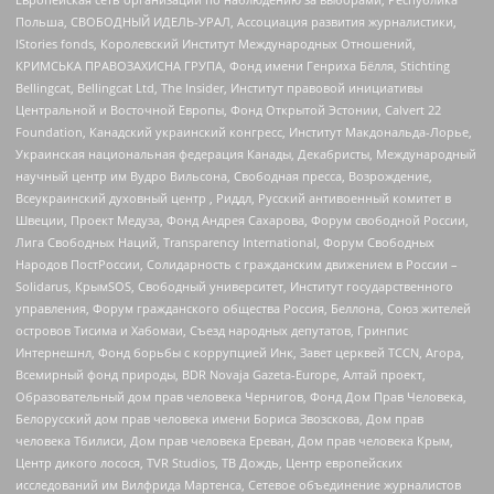
Польша, СВОБОДНЫЙ ИДЕЛЬ-УРАЛ, Ассоциация развития журналистики,
IStories fonds, Королевский Институт Международных Отношений,
КРИМСЬКА ПРАВОЗАХИСНА ГРУПА, Фонд имени Генриха Бёлля, Stichting
Bellingcat, Bellingcat Ltd, The Insider, Институт правовой инициативы
Центральной и Восточной Европы, Фонд Открытой Эстонии, Calvert 22
Foundation, Канадский украинский конгресс, Институт Макдональда-Лорье,
Украинская национальная федерация Канады, Декабристы, Международный
научный центр им Вудро Вильсона, Свободная пресса, Возрождение,
Всеукраинский духовный центр , Риддл, Русский антивоенный комитет в
Швеции, Проект Медуза, Фонд Андрея Сахарова, Форум свободной России,
Лига Свободных Наций, Transparеncy International, Форум Свободных
Народов ПостРоссии, Солидарность с гражданским движением в России –
Solidarus, КрымSOS, Свободный университет, Институт государственного
управления, Форум гражданского общества Россия, Беллона, Союз жителей
островов Тисима и Хабомаи, Съезд народных депутатов, Гринпис
Интернешнл, Фонд борьбы с коррупцией Инк, Завет церквей TCCN, Агора,
Всемирный фонд природы, BDR Novaja Gazeta-Europe, Алтай проект,
Образовательный дом прав человека Чернигов, Фонд Дом Прав Человека,
Белорусский дом прав человека имени Бориса Звозскова, Дом прав
человека Тбилиси, Дом прав человека Ереван, Дом прав человека Крым,
Центр дикого лосося, TVR Studios, ТВ Дождь, Центр европейских
исследований им Вилфрида Мартенса, Сетевое объединение журналистов