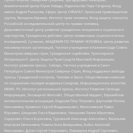
Аналитический Центр Юрия Левады, Издательство Парк Гагарина, Фонд
имени Андрея Рылькова, Сфера, Центр СИБАЛЬТ, Уральская правозащитная
группа, Женщины Евразии, Институт прав человека, Фонд защиты гласности,
Российский исследовательский центр по правам человека,
Дальневосточный центр развития гражданских инициатив и социального
партнерства, Гражданское действие, Центр независимых социологических
исследований, Сутяжник, АКАДЕМИЯ ПО ПРАВАМ ЧЕЛОВЕКА, Центр развития
некоммерческих организаций, Частное учреждение в Калининграде Совета
Министров северных стран, Гражданское содействие, Трансперенси
Интернешнл-Р, Центр Защиты Прав Средств Массовой Информации,
Институт развития прессы - Сибирь, Частное учреждение в Санкт-
Петербурге Совета Министров Северных Стран, Фонд поддержки свободы
прессы, Гражданский контроль, Человек и Закон, Общественная комиссия
по сохранению наследия академика Сахарова, Информационное агентство
МЕМО. РУ, Институт региональной прессы, Институт Развития Свободы
Информации, Экозащита!-Женсовет, Общественный вердикт, Евразийская
антимонопольная ассоциация, Бедушев Петр Петрович, Дзугкоева Регина
Николаевна, Кривенко Сергей Владимирович, Милославский Павел
Юрьевич, Шнырова Ольга Вадимовна, Чанышева Лилия Айратовна,
Сидорович Ольга Борисовна, Туровский Александр Алексеевич, Васильева
Анастасия Евгеньевна, Ривина Анна Валерьевна, Бойко Анатолий
Николаевич, Дугин Сергей Георгиевич, Пивоваров Андрей Сергеевич,