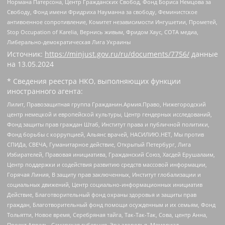
Нормана Патерсона, Центр Гражданских Свобод, Фонд Бориса Немцова за
Свободу, Фонд имени Фридриха Науманна за свободу, Феминистское
антивоенное сопротивление, Комитет независимости Ингушетии, Прометей,
Stop Occupation of Karelia, Вернись живым, Фридом Хаус, СОТА медиа,
Либерально-демократическая Лига Украины
Источник:
https://minjust.gov.ru/ru/documents/7756/
данные
на
13.05.2024
* Сведения реестра НКО, выполняющих функции
иностранного агента:
Лилит, Правозащитная группа Гражданин.Армия.Право, Нижегородский
центр немецкой и европейской культуры, Центр гендерных исследований,
Фонд защиты прав граждан Штаб, Институт права и публичной политики,
Фонд борьбы с коррупцией, Альянс врачей, НАСИЛИЮ.НЕТ, Мы против
СПИДа, СВЕЧА, Гуманитарное действие, Открытый Петербург, Лига
Избирателей, Правовая инициатива, Гражданский Союз, Хасдей Ерушалаим,
Центр поддержки и содействия развитию средств массовой информации,
Горячая Линия, В защиту прав заключенных, Институт глобализации и
социальных движений, Центр социально-информационных инициатив
Действие, Благотворительный фонд охраны здоровья и защиты прав
граждан, Благотворительный фонд помощи осужденным и их семьям, Фонд
Тольятти, Новое время, Серебряная тайга, Так-Так-Так, Сова, центр Анна,
Проект Апрель, Самарская губерния, Эра здоровья, Мемориал,