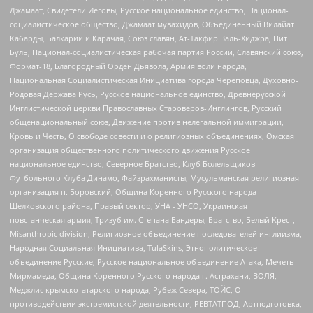
Джамаат, Свидетели Иеговы, Русское национальное единство, Национал-
социалистическое общество, Джамаат мувахидов, Объединенный Вилайат
Кабарды, Балкарии и Карачая, Союз славян, Ат-Такфир Валь-Хиджра, Пит
Буль, Национал-социалистическая рабочая партия России, Славянский союз,
Формат-18, Благородный Орден Дьявола, Армия воли народа,
Национальная Социалистическая Инициатива города Череповца, Духовно-
Родовая Держава Русь, Русское национальное единство, Древнерусской
Инглистической церкви Православных Староверов-Инглингов, Русский
общенациональный союз, Движение против нелегальной иммиграции,
Кровь и Честь, О свободе совести и о религиозных объединениях, Омская
организация общественного политического движения Русское
национальное единство, Северное Братство, Клуб Болельщиков
Футбольного Клуба Динамо, Файзрахманисты, Мусульманская религиозная
организация п. Боровский, Община Коренного Русского народа
Щелковского района, Правый сектор, УНА - УНСО, Украинская
повстанческая армия, Тризуб им. Степана Бандеры, Братство, Белый Крест,
Misanthropic division, Религиозное объединение последователей инглиизма,
Народная Социальная Инициатива, TulaSkins, Этнополитическое
объединение Русские, Русское национальное объединение Атака, Мечеть
Мирмамеда, Община Коренного Русского народа г. Астрахани, ВОЛЯ,
Меджлис крымскотатарского народа, Рубеж Севера, ТОЙС, О
противодействии экстремистской деятельности, РЕВТАТПОД, Артподготовка,