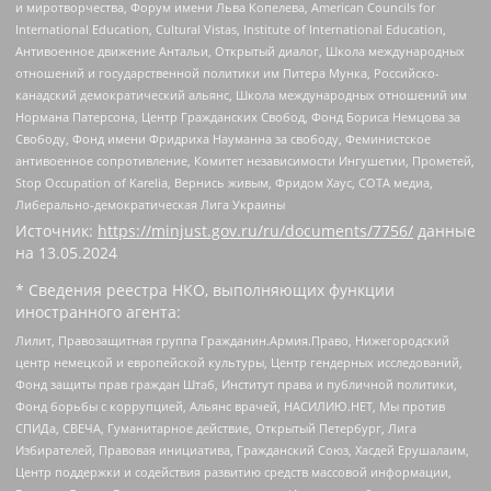
и миротворчества, Форум имени Льва Копелева, American Councils for
International Education, Cultural Vistas, Institute of International Education,
Антивоенное движение Антальи, Открытый диалог, Школа международных
отношений и государственной политики им Питера Мунка, Российско-
канадский демократический альянс, Школа международных отношений им
Нормана Патерсона, Центр Гражданских Свобод, Фонд Бориса Немцова за
Свободу, Фонд имени Фридриха Науманна за свободу, Феминистское
антивоенное сопротивление, Комитет независимости Ингушетии, Прометей,
Stop Occupation of Karelia, Вернись живым, Фридом Хаус, СОТА медиа,
Либерально-демократическая Лига Украины
Источник:
https://minjust.gov.ru/ru/documents/7756/
данные
на
13.05.2024
* Сведения реестра НКО, выполняющих функции
иностранного агента:
Лилит, Правозащитная группа Гражданин.Армия.Право, Нижегородский
центр немецкой и европейской культуры, Центр гендерных исследований,
Фонд защиты прав граждан Штаб, Институт права и публичной политики,
Фонд борьбы с коррупцией, Альянс врачей, НАСИЛИЮ.НЕТ, Мы против
СПИДа, СВЕЧА, Гуманитарное действие, Открытый Петербург, Лига
Избирателей, Правовая инициатива, Гражданский Союз, Хасдей Ерушалаим,
Центр поддержки и содействия развитию средств массовой информации,