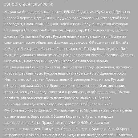
запрете деятельности:
Национал-большевистская партия, ВЕК РА, Рада земли Кубанской Духовно
Родовой Державы Русь, Община Духовного Управления Асгардской Веси
Беловодья, Славянская Община Капища Веды Перуна, Мужская Духовная
Семинария Староверов-Инглингов, Нурджулар, К Богодержавию, Таблиги
Джамаат, Свидетели Иеговы, Русское национальное единство, Национал-
социалистическое общество, Джамаат мувахидов, Объединенный Вилайат
Кабарды, Балкарии и Карачая, Союз славян, Ат-Такфир Валь-Хиджра, Пит
Буль, Национал-социалистическая рабочая партия России, Славянский союз,
Формат-18, Благородный Орден Дьявола, Армия воли народа,
Национальная Социалистическая Инициатива города Череповца, Духовно-
Родовая Держава Русь, Русское национальное единство, Древнерусской
Инглистической церкви Православных Староверов-Инглингов, Русский
общенациональный союз, Движение против нелегальной иммиграции,
Кровь и Честь, О свободе совести и о религиозных объединениях, Омская
организация общественного политического движения Русское
национальное единство, Северное Братство, Клуб Болельщиков
Футбольного Клуба Динамо, Файзрахманисты, Мусульманская религиозная
организация п. Боровский, Община Коренного Русского народа
Щелковского района, Правый сектор, УНА - УНСО, Украинская
повстанческая армия, Тризуб им. Степана Бандеры, Братство, Белый Крест,
Misanthropic division, Религиозное объединение последователей инглиизма,