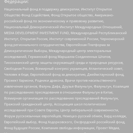
Федерации:
Национальный фонд в поддержку демократии, Институт Открытое
Общество Фонд Содействия, Фонд Открытое общество, Американо-
российский фонд по экономическому и правовому развитию,
Национальный Демократический Институт Международных Отношений,
MEDIA DEVELOPMENT INVESTMENT FUND, Международный Республиканский
Институт, Открытая Россия, Институт современной России, Черноморский
фонд регионального сотрудничества, Европейская Платформа за
Демократические Выборы, Международный центр электоральных
исследований, Германский фонд Маршалла Соединенных Штатов,
Тихоокеанский центр защиты окружающей среды и природных ресурсов,
Свободная Россия, Всемирный конгресс украинцев, Атлантический совет,
Человек в беде, Европейский фонд за демократию, Джеймстаунский фонд,
Прожект Хармони, Родники дракона, Врачи против насильственного
извлечения органов, Фалунь Дафа, Друзья Фалуньгун, Фалуньгун, Коалиция
по расследованию преследования в отношении Фалуньгун в Китае,
Всемирная организация по расследованию преследований Фалуньгун,
Пражский гражданский центр, Ассоциация школ политических
исследований при Совете Европы, Центр либеральной современности,
Форум русскоязычных европейцев, Немецко-русский обмен, Бард колледж,
Европейский выбор, Фонд Ходорковского, Оксфордский российский фонд,
Фонд Будущее России, Компания свободы информации, Проект Медиа,