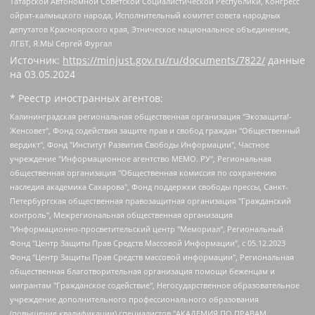
Татарской Автономной Советской Социалистической Республики, Конгресс
ойрат-калмыцкого народа, Исполнительный комитет совета народных
депутатов Красноярского края, Этническое национальное объединение,
ЛГБТ, Я.МЫ Сергей Фургал
Источник:
https://minjust.gov.ru/ru/documents/7822/
данные
на
03.05.2024
* Реестр иностранных агентов:
Калининградская региональная общественная организация "Экозащита!-Женсовет", Фонд содействия защите прав и свобод граждан "Общественный вердикт", Фонд "Институт Развития Свободы Информации", Частное учреждение "Информационное агентство МЕМО. РУ", Региональная общественная организация "Общественная комиссия по сохранению наследия академика Сахарова", Фонд поддержки свободы прессы, Санкт-Петербургская общественная правозащитная организация "Гражданский контроль", Межрегиональная общественная организация "Информационно-просветительский центр "Мемориал", Региональный Фонд "Центр Защиты Прав Средств Массовой Информации", с 05.12.2023 Фонд "Центр Защиты Прав Средств массовой информации", Региональная общественная благотворительная организация помощи беженцам и мигрантам "Гражданское содействие", Негосударственное образовательное учреждение дополнительного профессионального образования (повышение квалификации) специалистов "АКАДЕМИЯ ПО ПРАВАМ ЧЕЛОВЕКА", Свердловская региональная общественная организация "Сутяжник", Автономная некоммерческая организация "Центр независимых социологических исследований", Союз общественных объединений "Российский исследовательский центр по правам человека", Региональное общественное учреждение научно-информационный центр "МЕМОРИАЛ", Некоммерческая организация "Фонд защиты гласности", Автономная некоммерческая организация "Институт прав человека", Городская общественная организация "Екатеринбургское общество "МЕМОРИАЛ", Городская общественная организация "Рязанское историко-просветительское и правозащитное общество "Мемориал" (Рязанский Мемориал), Челябинский региональный орган общественной самодеятельности – женское общественное объединение "Женщины Евразии", Челябинский региональный орган общественной самодеятельности "Уральская правозащитная группа", Фонд содействия защите здоровья и социальной справедливости имени Андрея Рылькова, Автономная Некоммерческая Организация "Аналитический Центр Юрия Левады", Автономная некоммерческая организация социальной поддержки населения "Проект Апрель", Региональная общественная организация помощи женщинам и детям, находящимся в кризисной ситуации "Информационно-методический центр "Анна", Фонд содействия развитию массовых коммуникаций и правовому просвещению "Так-так-Так", Фонд содействия устойчивому развитию "Серебряная тайга", Свердловский региональный общественный фонд социальных проектов "Новое время", "Idel.Реалии", Кавказ.Реалии, Крым.Реалии, Телеканал Настоящее Время, Татаро-башкирская служба Радио Свобода (Azatliq Radiosi), Радио Свободная Европа/Радио Свобода (PCE/PC), "Сибирь.Реалии", "Фактограф", Благотворительный фонд помощи осужденным и их семьям, Автономная некоммерческая организация "Институт глобализации и социальных движений", Фонд "В защиту прав заключенных", Частное учреждение "Центр поддержки и содействия развитию средств массовой информации", Пензенский региональный общественный благотворительный фонд "Гражданский союз", "Север.Реалии", Некоммерческая организация Фонд "Правовая инициатива", Общество с ограниченной ответственностью "Радио Свободная Европа/Радио Свобода", Чешское информационное агентство "MEDIUM-ORIENT", Красноярская региональная общественная организация "Мы против СПИДа", Камалягин Денис Николаевич, Маркелов Сергей Евгеньевич, Пономарев Лев Александрович, Савицкая Людмила Алексеевна, Автономная некоммерческая организация "Центр по работе с проблемой насилия "НАСИЛИЮ.НЕТ", Межрегиональный профессиональный союз работников здравоохранения "Альянс врачей", Юридическое лицо, зарегистрированное в Латвийской Республике, SIA "Medusa Project" (регистрационный номер 40103797863, дата регистрации 10.06.2014), Некоммерческая организация "Фонд по борьбе с коррупцией", Автономная некоммерческая организация "Институт права и публичной политики", Баданин Роман Сергеевич, Гликин Максим Александрович, Железнова Мария Михайловна, Лукьянова Юлия Сергеевна, Маетная Елизавета Витальевна, Маняхин Петр Борисович, Чуракова Ольга Владимировна, Ярош Юлия Петровна, Юридическое лицо "The Insider SIA", зарегистрированное в Риге, Латвийская Республика (дата регистрации 26.06.2015), являющееся администратором доменного имени интернет-издания "The Insider SIA", https://theins.ru, Постернак Алексей Евгеньевич, Рубин Михаил Аркадьевич, Анин Роман Александрович, Юридическое лицо Istories fonds, зарегистрированное в Латвийской Республике (регистрационный номер 50008295751, дата регистрации 24.02.2020), Великовский Дмитрий Александрович, Долинина Ирина Николаевна, Мароховская Алеся Алексеевна, Шлейнов Роман Юрьевич, Шмагун Олеся Валентиновна, Общество с ограниченной ответственностью "Альтаир 2021", Общество с ограниченной ответственностью "Вега 2021", Общество с ограниченной ответственностью "Главный редактор 2021", Общество с ограниченной ответственностью "Ромашки монолит", Важенков Артем Валерьевич, Ивановская областная общественная организация "Центр гендерных исследований", Гурман Юрий Альбертович, Медиапроект "ОВД-Инфо", Егоров Владимир Владимирович, Жилинский Владимир Александрович, Общество с ограниченной ответственностью "ЗП", Иванова София Юрьевна, Карезина Инна Павловна, Кильтау Екатерина Викторовна, Петров Алексей Викторович, Пискунов Сергей Евгеньевич, Смирнов Сергей Сергеевич, Тихонов Михаил Сергеевич, Общество с ограниченной ответственностью "ЖУРНАЛИСТ-ИНОСТРАННЫЙ АГЕНТ", Арапова Галина Юрьевна, Вольтская Татьяна Анатольевна, Американская компания "Mason G.E.S. Anonymous Foundation" (США), являющаяся владельцем интернет-издания https://mnews.world/, Компания "Stichting Bellingcat", зарегистрированная в Нидерландах (дата регистрации 11.07.2018), Захаров Андрей Вячеславович, Клепиковская Екатерина Дмитриевна, Общество с ограниченной ответственностью "МЕМО", Перл Роман Александрович, Симонов Евгений Алексеевич, Соловьева Елена Анатольевна, Сотников Даниил Владимирович, Сурначева Елизавета Дмитриевна, Автономная некоммерческая организация по защите прав человека и информированию населения "Якутия – Наше Мнение", Общество с ограниченной ответственностью "Москоу диджитал медиа", с 26.01.2023 Общество с ограниченной ответственностью "Чайка Белые сады", Ветошкина Валерия Валерьевна, Заговора Максим Александрович, Межрегиональное общественное движение "Российская ЛГБТ - сеть", Оленичев Максим Владимирович, Павлов Иван Юрьевич, Скворцова Елена Сергеевна, Общество с ограниченной ответственностью "Как бы инагент", Кочетков Игорь Викторович, Общество с ограниченной ответственностью "Честные выборы", Еланчик Олег Александрович, Общество с ограниченной ответственностью "Нобелевский призыв", Гималова Регина Эмилевна, Григорьев Андрей Валерьевич, Григорьева Алина Александровна, Ассоциация по содействию защите прав призывников, альтернативнослужащих и военнослужащих "Правозащитная группа "Гражданин.Армия.Право", Хисамова Регина Фаритовна, Автономная некоммерческая организация по реализации социально-правовых программ "Лилит", Дальневосточное общественное движение "Маяк", Санкт-Петербургская ЛГБТ-инициативная группа "Выход", Инициативная группа ЛГБТ+ "Реверс", Алексеев Андрей Викторович, Бекбулатова Таисия Львовна, Беляев Иван Михайлович, Владыкина Елена Сергеевна, Гельман Марат Александрович, Никульшина Вероника Юрьевна, Толоконникова Надежда Андреевна, Шендерович Виктор Анатольевич, Общество с ограниченной ответственностью "Данное сообщение", Общество с ограниченной ответственностью Издательский дом "Новая глава", Айнбиндер Александра Александровна, Московский комьюнити-центр для ЛГБТ+инициатив, Благотворительный фонд развития филантропии, Deutsche Welle (Германия, Kurt-Schumacher-Strasse 3, 53113 Bonn), Борзунова Мария Михайловна, Воробьев Виктор Викторович, Голубева Анна Львовна, Константинова Алла Михайловна, Малкова Ирина Владимировна, Мурадов Мурад Абдулгалимович, Осетинская Елизавета Николаевна, Понасенков Евгений Николаевич, Ганапольский Матвей Юрьевич, Киселев Евгений Алексеевич, Борухович Ирина Григорьевна, Дремин Иван Тимофеевич, Дубровский Дмитрий Викторович, Красноярская региональная общественная организация поддержки и развития альтернативных образовательных технологий и межкультурных коммуникаций "ИНТЕРРА", Маяковская Екатерина Алексеевна, Фейгин Марк Захарович, Филимонов Андрей Викторович, Дзугкоева Регина Николаевна, Доброхотов Роман Александрович, Дудь Юрий Александрович, Елкин Сергей Владимирович, Кругликов Кирилл Игоревич, Сабунаева Мария Леонидовна, Семенов Алексей Владимирович, Шаинян Карен Багратович, Шульман Екатерина Михайловна, Асафьев Артур Валерьевич, Вахштайн Виктор Семенович, Венедиктов Алексей Алексеевич, Лушникова Екатерина Евгеньевна, Волков Леонид Михайлович, Невзоров Александр Глебович, Пархоменко Сергей Борисович, Сироткин Ярослав Николаевич, Кара-Мурза Владимир Владимирович, Баранова Наталья Владимировна, Гозман Леонид Яковлевич, Кагарлицкий Борис Юльевич, Климарев Михаил Валерьевич, Милов Владимир Станиславович, Автономная некоммерческая организация Краснодарский центр современного искусства "Типография", Моргенштерн Алишер Тагирович, Соболь Любовь Эдуардовна, Общество с ограниченной ответственностью "ЛИЗА НОРМ", Каспаров Гарри Кимович, Ходорковский Михаил Борисович, Общество с ограниченной ответственностью "Апрельские тезисы", Данилович Ирина Брониславовна, Кашин Олег Владимирович, Петров Николай Владимирович, Пивоваров Алексей Владимирович, Соколов Михаил Владимирович, Цветкова Юлия Владимировна, Чичваркин Евгений Александрович, Комитет против пыток/Команда против пыток, Общество с ограниченной ответственностью "Первый научный", Общество с ограниченной ответственностью "Вертолет и ко", Белоцерковская Вероника Борисовна, Кац Максим Евгеньевич, Лазарева Татьяна Юрьевна, Шаведдинов Руслан Табризович, Яшин Илья Валерьевич, Общество с ограниченной ответственностью "Иноагент ААВ", Алешковский Дмитрий Петрович, Альбац Евгения Марковна, Быков Дмитрий Львович, Галямина Юлия Евгеньевна, Лойко Сергей Леонидович, Мартынов Кирилл Константинович, Медведев Сергей Александрович, Крашенинников Федор Геннадиевич, Гордеева Катерина Вл