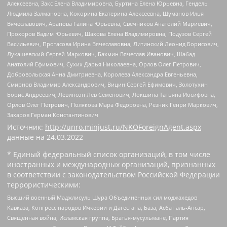
Алексеевна, Закс Елена Владимировна, Буртина Елена Юрьевна, Гендель
Людмила Залмановна, Кокорина Екатерина Алексеевна, Шуманов Илья
Вячеславович, Арапова Галина Юрьевна, Свечников Анатолий Мариевич,
Прохоров Вадим Юрьевич, Шахова Елена Владимировна, Подузов Сергей
Васильевич, Протасова Ирина Вячеславовна, Литинский Леонид Борисович,
Лукашевский Сергей Маркович, Бахмин Вячеслав Иванович, Шабад
Анатолий Ефимович, Сухих Дарья Николаевна, Орлов Олег Петрович,
Добровольская Анна Дмитриевна, Королева Александра Евгеньевна,
Смирнов Владимир Александрович, Вицин Сергей Ефимович, Золотухин
Борис Андреевич, Левинсон Лев Семенович, Локшина Татьяна Иосифовна,
Орлов Олег Петрович, Полякова Мара Федоровна, Резник Генри Маркович,
Захаров Герман Константинович
Источник:
http://unro.minjust.ru/NKOForeignAgent.aspx
данные на
24.03.2022
* Единый федеральный список организаций, в том числе
иностранных и международных организаций, признанных
в соответствии с законодательством Российской Федерации
террористическими:
Высший военный Маджлисуль Шура Объединенных сил моджахедов
Кавказа, Конгресс народов Ичкерии и Дагестана, База, Асбат аль-Ансар,
Священная война, Исламская группа, Братья-мусульмане, Партия