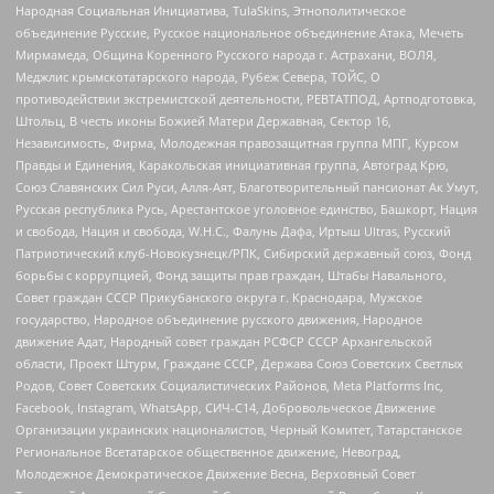
Народная Социальная Инициатива, TulaSkins, Этнополитическое
объединение Русские, Русское национальное объединение Атака, Мечеть
Мирмамеда, Община Коренного Русского народа г. Астрахани, ВОЛЯ,
Меджлис крымскотатарского народа, Рубеж Севера, ТОЙС, О
противодействии экстремистской деятельности, РЕВТАТПОД, Артподготовка,
Штольц, В честь иконы Божией Матери Державная, Сектор 16,
Независимость, Фирма, Молодежная правозащитная группа МПГ, Курсом
Правды и Единения, Каракольская инициативная группа, Автоград Крю,
Союз Славянских Сил Руси, Алля-Аят, Благотворительный пансионат Ак Умут,
Русская республика Русь, Арестантское уголовное единство, Башкорт, Нация
и свобода, Нация и свобода, W.H.С., Фалунь Дафа, Иртыш Ultras, Русский
Патриотический клуб-Новокузнецк/РПК, Сибирский державный союз, Фонд
борьбы с коррупцией, Фонд защиты прав граждан, Штабы Навального,
Совет граждан СССР Прикубанского округа г. Краснодара, Мужское
государство, Народное объединение русского движения, Народное
движение Адат, Народный совет граждан РСФСР СССР Архангельской
области, Проект Штурм, Граждане СССР, Держава Союз Советских Светлых
Родов, Совет Советских Социалистических Районов, Meta Platforms Inc,
Facebook, Instagram, WhatsApp, СИЧ-С14, Добровольческое Движение
Организации украинских националистов, Черный Комитет, Татарстанское
Региональное Всетатарское общественное движение, Невоград,
Молодежное Демократическое Движение Весна, Верховный Совет