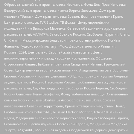
Образовательный дом прав человека Чернигов, Фонд Дом Прав Человека,
Белорусский дом прав человека имени Бориса Звозскова, Дом прав
человека Тбилиси, Дом прав человека Ереван, Дом прав человека Крым,
Центр дикого лосося, TVR Studios, ТВ Дождь, Центр европейских
исследований им Вилфрида Мартенса, Сетевое объединение журналистов
расследователей, АЛЛАТРА, За свободную Россию, Свободная Бурятия, Uralic,
UnKremlin, Международная федерация транспортных рабочих, ИстЧам
Финланд, Гудзоновский институт, Фонд Демократического Развития,
Комитет-2024, Центрально-Европейский университет, Центр
восточноевропейских и международных исследований, Общество
Сторожевой башни, Библии и трактатов Свидетелей Иеговы, Гражданский
Совет, Центр анализа европейской политики, Академическая сеть Восточная
Европа, Российский комитет действия, РЭНД корпорейшн, Русская Америка
за демократию в России, Настоящая Россия, Глобальная сеть журналистов-
расследователей, Служба поддержки, Свободная Россия Берлин, Свободная
Россия Северный Рейн-Вестфалия, Фонд глобальной помощи, Антивоенный
комитет России, Russie-Libertes, La Asocicion de Rusos Libres, Союз за
возвращение Северных территорий, Крымскотатарский Ресурсный Центр,
Глобальный союз IndustriALL, Russian Election Monitor, Article 19, Мнение
медиа, Федерация анархического черного креста, Радио Свободная Европа,
Германское общество изучения Восточной Европы, Фонд имени Фридриха
Эберта, XZ gGmbH, Мобильная академия поддержки гендерной демократии