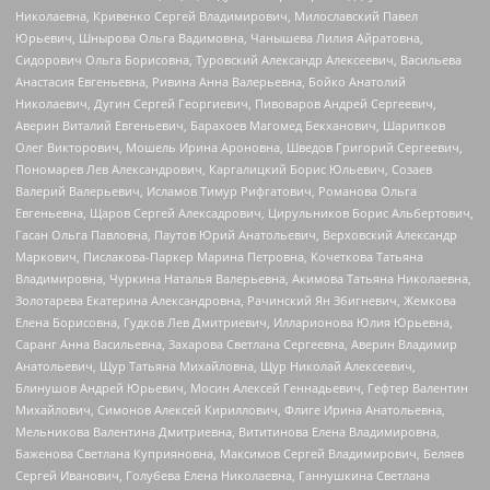
Николаевна, Кривенко Сергей Владимирович, Милославский Павел
Юрьевич, Шнырова Ольга Вадимовна, Чанышева Лилия Айратовна,
Сидорович Ольга Борисовна, Туровский Александр Алексеевич, Васильева
Анастасия Евгеньевна, Ривина Анна Валерьевна, Бойко Анатолий
Николаевич, Дугин Сергей Георгиевич, Пивоваров Андрей Сергеевич,
Аверин Виталий Евгеньевич, Барахоев Магомед Бекханович, Шарипков
Олег Викторович, Мошель Ирина Ароновна, Шведов Григорий Сергеевич,
Пономарев Лев Александрович, Каргалицкий Борис Юльевич, Созаев
Валерий Валерьевич, Исламов Тимур Рифгатович, Романова Ольга
Евгеньевна, Щаров Сергей Алексадрович, Цирульников Борис Альбертович,
Гасан Ольга Павловна, Паутов Юрий Анатольевич, Верховский Александр
Маркович, Пислакова-Паркер Марина Петровна, Кочеткова Татьяна
Владимировна, Чуркина Наталья Валерьевна, Акимова Татьяна Николаевна,
Золотарева Екатерина Александровна, Рачинский Ян Збигневич, Жемкова
Елена Борисовна, Гудков Лев Дмитриевич, Илларионова Юлия Юрьевна,
Саранг Анна Васильевна, Захарова Светлана Сергеевна, Аверин Владимир
Анатольевич, Щур Татьяна Михайловна, Щур Николай Алексеевич,
Блинушов Андрей Юрьевич, Мосин Алексей Геннадьевич, Гефтер Валентин
Михайлович, Симонов Алексей Кириллович, Флиге Ирина Анатольевна,
Мельникова Валентина Дмитриевна, Вититинова Елена Владимировна,
Баженова Светлана Куприяновна, Максимов Сергей Владимирович, Беляев
Сергей Иванович, Голубева Елена Николаевна, Ганнушкина Светлана