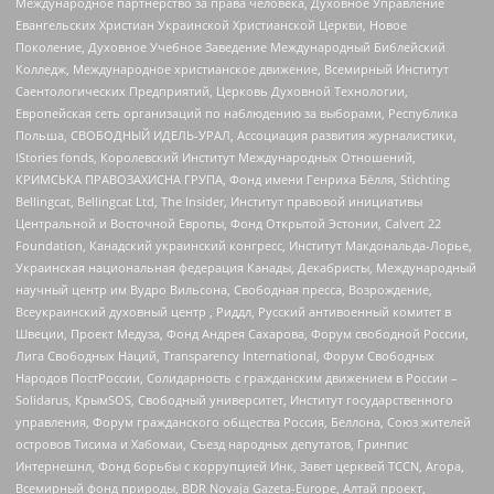
Международное партнерство за права человека, Духовное Управление
Евангельских Христиан Украинской Христианской Церкви, Новое
Поколение, Духовное Учебное Заведение Международный Библейский
Колледж, Международное христианское движение, Всемирный Институт
Саентологических Предприятий, Церковь Духовной Технологии,
Европейская сеть организаций по наблюдению за выборами, Республика
Польша, СВОБОДНЫЙ ИДЕЛЬ-УРАЛ, Ассоциация развития журналистики,
IStories fonds, Королевский Институт Международных Отношений,
КРИМСЬКА ПРАВОЗАХИСНА ГРУПА, Фонд имени Генриха Бёлля, Stichting
Bellingcat, Bellingcat Ltd, The Insider, Институт правовой инициативы
Центральной и Восточной Европы, Фонд Открытой Эстонии, Calvert 22
Foundation, Канадский украинский конгресс, Институт Макдональда-Лорье,
Украинская национальная федерация Канады, Декабристы, Международный
научный центр им Вудро Вильсона, Свободная пресса, Возрождение,
Всеукраинский духовный центр , Риддл, Русский антивоенный комитет в
Швеции, Проект Медуза, Фонд Андрея Сахарова, Форум свободной России,
Лига Свободных Наций, Transparеncy International, Форум Свободных
Народов ПостРоссии, Солидарность с гражданским движением в России –
Solidarus, КрымSOS, Свободный университет, Институт государственного
управления, Форум гражданского общества Россия, Беллона, Союз жителей
островов Тисима и Хабомаи, Съезд народных депутатов, Гринпис
Интернешнл, Фонд борьбы с коррупцией Инк, Завет церквей TCCN, Агора,
Всемирный фонд природы, BDR Novaja Gazeta-Europe, Алтай проект,