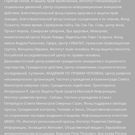
Горячая Линия, В защиту прав заключенных, Институт глобализации и
социальных движений, Центр социально-информационных инициатив
Действие, Благотворительный фонд охраны здоровья и защиты прав
граждан, Благотворительный фонд помощи осужденным и их семьям, Фонд
Тольятти, Новое время, Серебряная тайга, Так-Так-Так, Сова, центр Анна,
Проект Апрель, Самарская губерния, Эра здоровья, Мемориал,
Аналитический Центр Юрия Левады, Издательство Парк Гагарина, Фонд
имени Андрея Рылькова, Сфера, Центр СИБАЛЬТ, Уральская правозащитная
группа, Женщины Евразии, Институт прав человека, Фонд защиты гласности,
Российский исследовательский центр по правам человека,
Дальневосточный центр развития гражданских инициатив и социального
партнерства, Гражданское действие, Центр независимых социологических
исследований, Сутяжник, АКАДЕМИЯ ПО ПРАВАМ ЧЕЛОВЕКА, Центр развития
некоммерческих организаций, Частное учреждение в Калининграде Совета
Министров северных стран, Гражданское содействие, Трансперенси
Интернешнл-Р, Центр Защиты Прав Средств Массовой Информации,
Институт развития прессы - Сибирь, Частное учреждение в Санкт-
Петербурге Совета Министров Северных Стран, Фонд поддержки свободы
прессы, Гражданский контроль, Человек и Закон, Общественная комиссия
по сохранению наследия академика Сахарова, Информационное агентство
МЕМО. РУ, Институт региональной прессы, Институт Развития Свободы
Информации, Экозащита!-Женсовет, Общественный вердикт, Евразийская
антимонопольная ассоциация, Бедушев Петр Петрович, Дзугкоева Регина