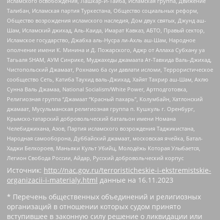
исламского освобождения, Лашкар-И-Тайба, Исламская группа, Движение
Талибан, Исламская партия Туркестана, Общество социальных реформ,
Общество возрождения исламского наследия, Дом двух святых, Джунд аш-
Шам, Исламский джихад, Аль-Каида, Имарат Кавказ, АБТО, Правый сектор,
Исламское государство, Джабха аль-Нусра ли-Ахль аш-Шам, Народное
ополчение имени К. Минина и Д. Пожарского, Аджр от Аллаха Субхану уа
Тагьаля SHAM, АУМ Синрике, Муджахеды джамаата Ат-Тавхида Валь-Джихад,
Чистопольский Джамаат, Рохнамо ба суи давлати исломи, Террористическое
сообщество Сеть, Катиба Таухид валь-Джихад, Хайят Тахрир аш-Шам, Ахлю
Сунна Валь Джамаа, National Socialism/White Power, Артподготовка,
Религиозная группа “Джамаат “Красный пахарь”, Колумбайн, Хатлонский
джамаат, Мусульманская религиозная группа п. Кушкуль г. Оренбург,
Крымско-татарский добровольческий батальон имени Номана
Челебиджихана, Азов, Партия исламского возрождения Таджикистана,
Народная самооборона, Дуббайский джамаат, московская ячейка, Батал-
Хаджи Белхороев, Маньяки Культ Убийц, Молодёжь Которая Улыбается,
Легион Свобода России, Айдар, Русский добровольческий корпус
Источник:
http://nac.gov.ru/terroristicheskie-i-ekstremistskie-
organizacii-i-materialy.html
данные на
16.11.2023
* Перечень общественных объединений и религиозных
организаций в отношении которых судом принято
вступившее в законную силу решение о ликвидации или