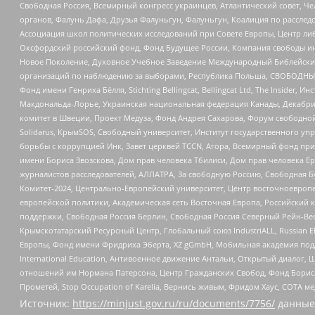
Свободная Россия, Всемирный конгресс украинцев, Атлантический совет, Ч
органов, Фалунь Дафа, Друзья Фалуньгун, Фалуньгун, Коалиция по рассле
Ассоциация школ политических исследований при Совете Европы, Центр ли
Оксфордский российский фонд, Фонд Будущее России, Компания свободы ин
Новое Поколение, Духовное Учебное Заведение Международный Библейский
организаций по наблюдению за выборами, Республика Польша, СВОБОДНЫЙ
Фонд имени Генриха Бёлля, Stichting Bellingcat, Bellingcat Ltd, The Inside
Макдональда-Лорье, Украинская национальная федерация Канады, Декабрис
комитет в Швеции, Проект Медуза, Фонд Андрея Сахарова, Форум свободной 
Solidarus, КрымSOS, Свободный университет, Институт государственного у
борьбы с коррупцией Инк, Завет церквей TCCN, Агора, Всемирный фонд при
имени Бориса Звозскова, Дом прав человека Тбилиси, Дом прав человека Ер
журналистов расследователей, АЛЛАТРА, За свободную Россию, Свободная Б
Комитет-2024, Центрально-Европейский университет, Центр восточноевроп
европейской политики, Академическая сеть Восточная Европа, Российский к
поддержки, Свободная Россия Берлин, Свободная Россия Северный Рейн-Вест
Крымскотатарский Ресурсный Центр, Глобальный союз IndustriALL, Russian E
Европы, Фонд имени Фридриха Эберта, XZ gGmbH, Мобильная академия поддержк
International Education, Антивоенное движение Антальи, Открытый диало
отношений им Нормана Патерсона, Центр Гражданских Свобод, Фонд Бориса
Прометей, Stop Occupation of Karelia, Вернись живым, Фридом Хаус, СОТА 
Источник:
https://minjust.gov.ru/ru/documents/7756/
данные