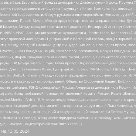
еловек в беде, Европейский фонд за демократию, Джеймстаунский фонд, Прожект
дованию преследования в отношении Фалуньгун в Китае, Всемирная организация 
беральной современности, Форум русскоязычных европейцев, Немецко-русский о
формации, Проект Медиа, Международное партнерство за права человека, Духов
 Колледж, Международное христианское движение, Всемирный Институт Саентол
 ИДЕЛЬ-УРАЛ, Ассоциация развития журналистики, IStories fonds, Королевск
r, Институт правовой инициативы Центральной и Восточной Европы, Фонд Открытой Э
ты, Международный научный центр им Вудро Вильсона, Свободная пресса, Возро
России, Лига Свободных Наций, Transparеncy International, Форум Свободных Н
правления, Форум гражданского общества Россия, Беллона, Союз жителей острово
роды, BDR Novaja Gazeta-Europe, Алтай проект, Образовательный дом прав челов
еван, Дом прав человека Крым, Центр дикого лосося, TVR Studios, ТВ Дождь, Це
урятия, Uralic, UnKremlin, Международная федерация транспортных рабочих, Ист
ейских и международных исследований, Общество Сторожевой башни, Библии и тр
омитет действия, РЭНД корпорейшн, Русская Америка за демократию в России, Н
фалия, Фонд глобальной помощи, Антивоенный комитет России, Russie-Libertes, L
lection Monitor, Article 19, Мнение медиа, Федерация анархического черного кр
и гендерной демократии и миротворчества, Форум имени Льва Копелева, American C
г, Школа международных отношений и государственной политики им Питера Мунка
 Немцова за Свободу, Фонд имени Фридриха Науманна за свободу, Феминистско
медиа, Либерально-демократическая Лига Украины
 на
13.05.2024