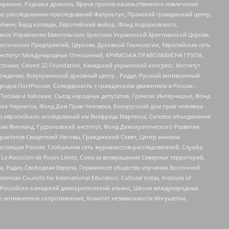
 Хармони, Родники дракона, Врачи против насильственного извлечения
по расследованию преследований Фалуньгун, Пражский гражданский центр,
бмен, Бард колледж, Европейский выбор, Фонд Ходорковского,
ное Управление Евангельских Христиан Украинской Христианской Церкви,
огических Предприятий, Церковь Духовной Технологии, Европейская сеть
ий Институт Международных Отношений, КРИМСЬКА ПРАВОЗАХИСНА ГРУПА,
стонии, Calvert 22 Foundation, Канадский украинский конгресс, Институт
ждение, Всеукраинский духовный центр , Риддл, Русский антивоенный
ародов ПостРоссии, Солидарность с гражданским движением в России –
в Тисима и Хабомаи, Съезд народных депутатов, Гринпис Интернешнл, Фонд
ека Чернигов, Фонд Дом Прав Человека, Белорусский дом прав человека
нтр европейских исследований им Вилфрида Мартенса, Сетевое объединение
Чам Финланд, Гудзоновский институт, Фонд Демократического Развития,
актатов Свидетелей Иеговы, Гражданский Совет, Центр анализа
астоящая Россия, Глобальная сеть журналистов-расследователей, Служба
a Asocicion de Rusos Libres, Союз за возвращение Северных территорий,
еста, Радио Свободная Европа, Германское общество изучения Восточной
ouncils for International Education, Cultural Vistas, Institute of
, Российско-канадский демократический альянс, Школа международных
е антивоенное сопротивление, Комитет независимости Ингушетии,