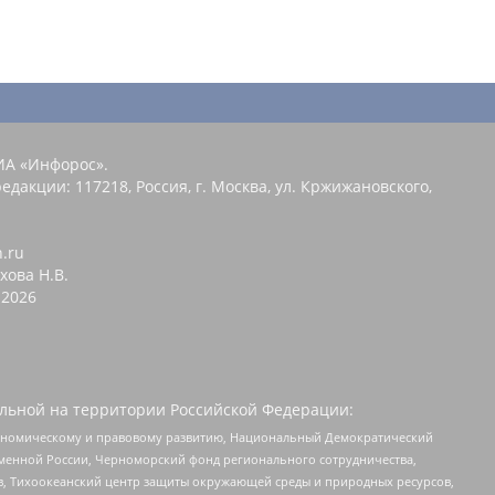
ИА «Инфорос».
едакции: 117218, Россия, г. Москва, ул. Кржижановского,
n.ru
хова Н.В.
2026
льной на территории Российской Федерации:
кономическому и правовому развитию, Национальный Демократический
менной России, Черноморский фонд регионального сотрудничества,
, Тихоокеанский центр защиты окружающей среды и природных ресурсов,