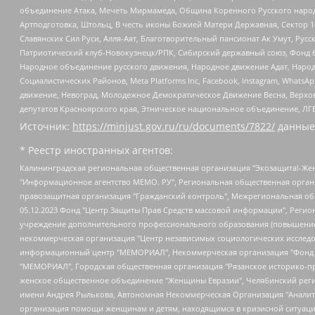
объединение Атака, Мечеть Мирмамеда, Община Коренного Русского народа
Артподготовка, Штольц, В честь иконы Божией Матери Державная, Сектор 1
Славянских Сил Руси, Алля-Аят, Благотворительный пансионат Ак Умут, Русск
Патриотический клуб-Новокузнецк/РПК, Сибирский державный союз, Фонд б
Народное объединение русского движения, Народное движение Адат, Народ
Социалистических Районов, Meta Platforms Inc, Facebook, Instagram, Wha
движение, Невоград, Молодежное Демократическое Движение Весна, Верхов
депутатов Красноярского края, Этническое национальное объединение, ЛГ
Источник:
https://minjust.gov.ru/ru/documents/7822/
данные
* Реестр иностранных агентов:
Калининградская региональная общественная организация "Экозащита!-Женсовет", Фонд содействия защите прав и свобод граждан "Общественный вердикт", Фонд "Институт Развития Свободы Информации", Частное учреждение "Информационное агентство МЕМО. РУ", Региональная общественная организация "Общественная комиссия по сохранению наследия академика Сахарова", Фонд поддержки свободы прессы, Санкт-Петербургская общественная правозащитная организация "Гражданский контроль", Межрегиональная общественная организация "Информационно-просветительский центр "Мемориал", Региональный Фонд "Центр Защиты Прав Средств Массовой Информации", с 05.12.2023 Фонд "Центр Защиты Прав Средств массовой информации", Региональная общественная благотворительная организация помощи беженцам и мигрантам "Гражданское содействие", Негосударственное образовательное учреждение дополнительного профессионального образования (повышение квалификации) специалистов "АКАДЕМИЯ ПО ПРАВАМ ЧЕЛОВЕКА", Свердловская региональная общественная организация "Сутяжник", Автономная некоммерческая организация "Центр независимых социологических исследований", Союз общественных объединений "Российский исследовательский центр по правам человека", Региональное общественное учреждение научно-информационный центр "МЕМОРИАЛ", Некоммерческая организация "Фонд защиты гласности", Автономная некоммерческая организация "Институт прав человека", Городская общественная организация "Екатеринбургское общество "МЕМОРИАЛ", Городская общественная организация "Рязанское историко-просветительское и правозащитное общество "Мемориал" (Рязанский Мемориал), Челябинский региональный орган общественной самодеятельности – женское общественное объединение "Женщины Евразии", Челябинский региональный орган общественной самодеятельности "Уральская правозащитная группа", Фонд содействия защите здоровья и социальной справедливости имени Андрея Рылькова, Автономная Некоммерческая Организация "Аналитический Центр Юрия Левады", Автономная некоммерческая организация социальной поддержки населения "Проект Апрель", Региональная общественная организация помощи женщинам и детям, находящимся в кризисной ситуации "Информационно-методический центр "Анна", Фонд содействия развитию массовых коммуникаций и правовому просвещению "Так-так-Так", Фонд содействия устойчивому развитию "Серебряная тайга", Свердловский региональный общественный фонд социальных проектов "Новое время", "Idel.Реалии", Кавказ.Реалии, Крым.Реалии, Телеканал Настоящее Время, Татаро-башкирская служба Радио Свобода (Azatliq Radiosi), Радио Свободная Европа/Радио Свобода (PCE/PC), "Сибирь.Реалии", "Фактограф", Благотворительный фонд помощи осужденным и их семьям, Автономная некоммерческая организация "Институт глобализации и социальных движений", Фонд "В защиту прав заключенных", Частное учреждение "Центр поддержки и содействия развитию средств массовой информации", Пензенский региональный общественный благотворительный фонд "Гражданский союз", "Север.Реалии", Некоммерческая организация Фонд "Правовая инициатива", Общество с ограниченной ответственностью "Радио Свободная Европа/Радио Свобода", Чешское информационное агентство "MEDIUM-ORIENT", Красноярская региональная общественная организация "Мы против СПИДа", Камалягин Денис Николаевич, Маркелов Сергей Евгеньевич, Пономарев Лев Александрович, Савицкая Людмила Алексеевна, Автоно