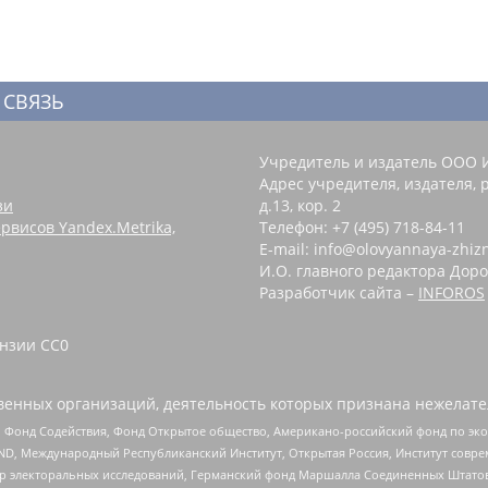
 СВЯЗЬ
Учредитель и издатель ООО 
Адрес учредителя, издателя, р
зи
д.13, кор. 2
рвисов Yandex.Metrika,
Телефон: +7 (495) 718-84-11
E-mail: info@olovyannaya-zhiz
И.О. главного редактора Доро
Разработчик сайта –
INFOROS
зии CC0 ‌
енных организаций, деятельность которых признана нежелате
 Фонд Содействия, Фонд Открытое общество, Американо-российский фонд по э
 Международный Республиканский Институт, Открытая Россия, Институт совре
р электоральных исследований, Германский фонд Маршалла Соединенных Штатов