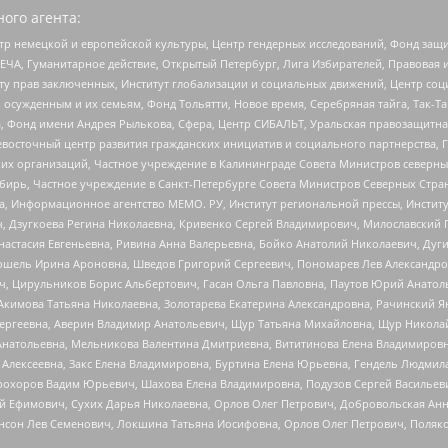
ого агента:
р немецкой и европейской культуры, Центр гендерных исследований, Фонд защи
ЧА, Гуманитарное действие, Открытый Петербург, Лига Избирателей, Правовая 
иту прав заключенных, Институт глобализации и социальных движений, Центр 
ужденным и их семьям, Фонд Тольятти, Новое время, Серебряная тайга, Так-Так-
, Фонд имени Андрея Рылькова, Сфера, Центр СИБАЛЬТ, Уральская правозащитна
невосточный центр развития гражданских инициатив и социального партнерства, 
 организаций, Частное учреждение в Калининграде Совета Министров северных 
бирь, Частное учреждение в Санкт-Петербурге Совета Министров Северных Стра
а, Информационное агентство МЕМО. РУ, Институт региональной прессы, Инсти
ч, Дзугкоева Регина Николаевна, Кривенко Сергей Владимирович, Милославски
настасия Евгеньевна, Ривина Анна Валерьевна, Бойко Анатолий Николаевич, Дуг
ошель Ирина Ароновна, Шведов Григорий Сергеевич, Пономарев Лев Александро
ч, Цирульников Борис Альбертович, Гасан Ольга Павловна, Паутов Юрий Анато
Акимова Татьяна Николаевна, Золотарева Екатерина Александровна, Рачинский Я
Сергеевна, Аверин Владимир Анатольевич, Щур Татьяна Михайловна, Щур Никола
Анатольевна, Мельникова Валентина Дмитриевна, Вититинова Елена Владимировн
 Алексеевна, Закс Елена Владимировна, Буртина Елена Юрьевна, Гендель Людмил
рохоров Вадим Юрьевич, Шахова Елена Владимировна, Подузов Сергей Васильеви
й Ефимович, Сухих Дарья Николаевна, Орлов Олег Петрович, Добровольская Анн
нсон Лев Семенович, Локшина Татьяна Иосифовна, Орлов Олег Петрович, Поляк