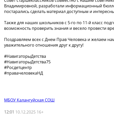
Совет старшеклассников совместно с нашим советни
Владимировной, разработали информационный бюлле
постарались сделать материал доступным и интересны
Также для наших школьников с 5-го по 11-й класс под
возможность проверить знания и весело провести вре
Поздравляем всех с Днем Прав Человека и желаем на
уважительного отношения друг к другу!
#НавигаторыДетства
#НавигаторыДетства75
#Росдетцентр
#правачеловекаНД
МБОУ Калангуйская СОШ
12:01
10.12.2025 16+