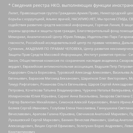
* Сведения реестра НКО, выполняющих функции иностранн
Лилит, Правозащитная группа Гражданин.Армия.Право, Нижегородский цент
борьбы с коррупцией, Альянс врачей, НАСИЛИЮ.НЕТ, Мы против СПИДа, СВЕ
содействия развитию средств массовой информации, Горячая Линия, В защ
охраны здоровья и защиты прав граждан, Благотворительный фонд помощи ос
Мемориал, Аналитический Центр Юрия Левады, Издательство Парк Гагарина
гласности, Российский исследовательский центр по правам человека, Даль
Сутяжник, АКАДЕМИЯ ПО ПРАВАМ ЧЕЛОВЕКА, Центр развития некоммерческих
Защиты Прав Средств Массовой Информации, Институт развития прессы - Си
Закон, Общественная комиссия по сохранению наследия академика Сахаров
вердикт, Евразийская антимонопольная ассоциация, Бедушев Петр Петрови
Сидорович Ольга Борисовна, Туровский Александр Алексеевич, Васильева А
Евгеньевич, Барахоев Магомед Бекханович, Шарипков Олег Викторович, М
Тимур Рифгатович, Романова Ольга Евгеньевна, Щаров Сергей Алексадрови
Петровна, Кочеткова Татьяна Владимировна, Чуркина Наталья Валерьевна, 
Илларионова Юлия Юрьевна, Саранг Анна Васильевна, Захарова Светлана 
Гефтер Валентин Михайлович, Симонов Алексей Кириллович, Флиге Ирина 
Беляев Сергей Иванович, Голубева Елена Николаевна, Ганнушкина Светлана
Вячеславович, Арапова Галина Юрьевна, Свечников Анатолий Мариевич, П
Лукашевский Сергей Маркович, Бахмин Вячеслав Иванович, Шабад Анатоли
Александрович, Вицин Сергей Ефимович, Золотухин Борис Андреевич, Леви
Константинович