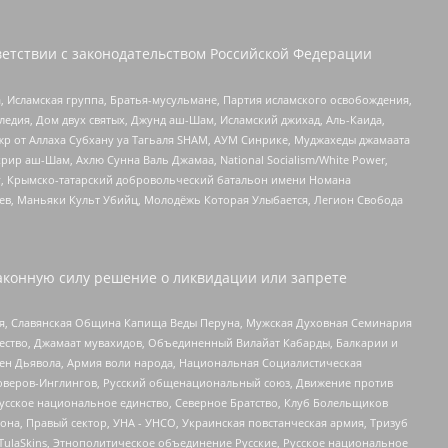
етствии с законодательством Российской Федерации
 Исламская группа, Братья-мусульмане, Партия исламского освобождения,
едия, Дом двух святых, Джунд аш-Шам, Исламский джихад, Аль-Каида,
жр от Аллаха Субхану уа Тагьаля SHAM, АУМ Синрике, Муджахеды джамаата
рир аш-Шам, Ахлю Сунна Валь Джамаа, National Socialism/White Power,
рг, Крымско-татарский добровольческий батальон имени Номана
оев, Маньяки Культ Убийц, Молодёжь Которая Улыбается, Легион Свобода
аконную силу решение о ликвидации или запрете
ья, Славянская Община Капища Веды Перуна, Мужская Духовная Семинария
щество, Джамаат мувахидов, Объединенный Вилайат Кабарды, Балкарии и
ден Дьявола, Армия воли народа, Национальная Социалистическая
роверов-Инглингов, Русский общенациональный союз, Движение против
усское национальное единство, Северное Братство, Клуб Болельщиков
а, Правый сектор, УНА - УНСО, Украинская повстанческая армия, Тризуб
 TulaSkins, Этнополитическое объединение Русские, Русское национальное