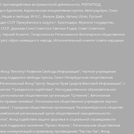
О противодействии экстремистской деятельности, РЕВТАТПОД,
ы и Единения, Каракольская инициативная группа, Автоград Крю, Союз
 Нация и свобода, W.H.С., Фалунь Дафа, Иртыш Ultras, Русский
ан СССР Прикубанского округа г. Краснодара, Мужское государство,
СССР, Держава Союз Советских Светлых Родов, Совет Советских
в, Черный Комитет, Татарстанское Региональное Всетатарское общественное
гресс ойрат-калмыцкого народа, Исполнительный комитет совета народных
евосточное общественное движение "Маяк", Санкт-Петербургская ЛГБТ-инициативная группа "Выход", Инициативная группа ЛГБТ+ "Реверс", Алексеев Андрей Викторович, Бекбулатова Таисия Львовна, Беляев Иван Михайлович, Владыкина Елена Сергеевна, Гельман Марат Александрович, Никульшина Вероника Юрьевна, Толоконникова Надежда Андреевна, Шендерович Виктор Анатольевич, Общество с ограниченной ответственностью "Данное сообщение", Общество с ограниченной ответственностью Издательский дом "Новая глава", Айнбиндер Александра Александровна, Московский комьюнити-центр для ЛГБТ+инициатив, Благотворительный фонд развития филантропии, Deutsche Welle (Германия, Kurt-Schumacher-Strasse 3, 53113 Bonn), Борзунова Мария Михайловна, Воробьев Виктор Викторович, Голубева Анна Львовна, Константинова Алла Михайловна, Малкова Ирина Владимировна, Мурадов Мурад Абдулгалимович, Осетинская Елизавета Николаевна, Понасенков Евгений Николаевич, Ганапольский Матвей Юрьевич, Киселев Евгений Алексеевич, Борухович Ирина Григорьевна, Дремин Иван Тимофеевич, Дубровский Дмитрий Викторович, Красноярская региональная общественная организация поддержки и развития альтернативных образовательных технологий и межкультурных коммуникаций "ИНТЕРРА", Маяковская Екатерина Алексеевна, Фейгин Марк Захарович, Филимонов Андрей Викторович, Дзугкоева Регина Николаевна, Доброхотов Роман Александрович, Дудь Юрий Александрович, Елкин Сергей Владимирович, Кругликов Кирилл Игоревич, Сабунаева Мария Леонидовна, Семенов Алексей Владимирович, Шаинян Карен Багратович, Шульман Екатерина Михайловна, Асафьев Артур Валерьевич, Вахштайн Виктор Семенович, Венедиктов Алексей Алексеевич, Лушникова Екатерина Евгеньевна, Волков Леонид Михайлович, Невзоров Александр Глебович, Пархоменко Сергей Борисович, Сироткин Ярослав Николаевич, Кара-Мурза Владимир Владимирович, Баранова Наталья Владимировна, Гозман Леонид Яковлевич, Кагарлицкий Борис Юльевич, Климарев Михаил Валерьевич, Милов Владимир Станиславович, Автономная некоммерческая организация Краснодарский центр современного искусства "Типография", Моргенштерн Алишер Тагирович, Соболь Любовь Эдуардовна, Общество с ограниченной ответственностью "ЛИЗА НОРМ", Каспаров Гарри Кимович, Ходорковский Михаил Борисович, Общество с ограниченной ответственностью "Апрельские тезисы", Данилович Ирина Брониславовна, Кашин Олег Владимирович, Петров Николай Владимирович, Пивоваров Алексей Владимирович, Соколов Михаил Владимирович, Цветкова Юлия Владимировна, Чичваркин Евгений Александрович, Комитет против пыток/Команда против пыток, Общество с ограниченной ответственностью "Первый научный", Общество с ограниченной ответственностью "Вертолет и ко", Белоцерковская Вероника Борисовна, Кац Максим Евгеньевич, Лазарева Татьяна Юрьевна, Шаведдинов Руслан Табризович, Яшин Илья Валерьевич, Общество с ограниченной ответственностью "Иноагент ААВ", Алешковский Дмитрий Петрович, Альбац Евгения Марковна, Быков Дмитрий Львович, Галямина Юлия Евгеньевна, Лойко Сергей Леонидович, Мартынов Кирилл Константинович, Медведев Сергей Александрович, Крашенинников Федор Геннадиевич, Гордеева Катерина Вл