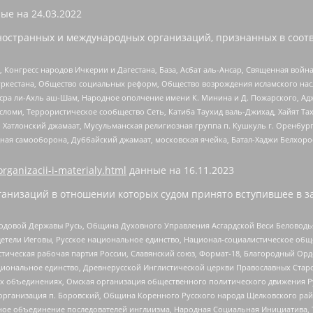
ые на
24.03.2022
ностранных и международных организаций, признанных в соотв
нгресс народов Ичкерии и Дагестана, База, Асбат аль-Ансар, Священная война,
уркестана, Общество социальных реформ, Общество возрождения исламского насл
Нусра ли-Ахль аш-Шам, Народное ополчение имени К. Минина и Д. Пожарского, Ад
сломи, Террористическое сообщество Сеть, Катиба Таухид валь-Джихад, Хайят Тах
, Хатлонский джамаат, Мусульманская религиозная группа п. Кушкуль г. Оренбу
ная самооборона, Дуббайский джамаат, московская ячейка, Батал-Хаджи Белхор
organizacii-i-materialy.html
данные на
16.11.2023
анизаций в отношении которых судом принято вступившее в з
 Родовой Державы Русь, Община Духовного Управления Асгардской Веси Беловод
детели Иеговы, Русское национальное единство, Национал-социалистическое об
истическая рабочая партия России, Славянский союз, Формат-18, Благородный Ор
ациональное единство, Древнерусской Инглистической церкви Православных Ста
ных объединениях, Омская организация общественного политического движения Р
рганизация п. Боровский, Община Коренного Русского народа Щелковского район
гиозное объединение последователей инглиизма, Народная Социальная Инициатива,