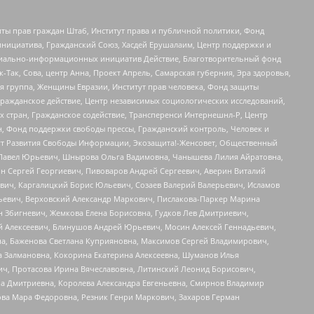
ты прав граждан Штаб, Институт права и публичной политики, Фонд
инициатива, Гражданский Союз, Хасдей Ерушалаим, Центр поддержки и
социально-информационных инициатив Действие, Благотворительный фонд
Так, Сова, центр Анна, Проект Апрель, Самарская губерния, Эра здоровья,
я группа, Женщины Евразии, Институт прав человека, Фонд защиты
Гражданское действие, Центр независимых социологических исследований,
стран, Гражданское содействие, Трансперенси Интернешнл-Р, Центр
н, Фонд поддержки свободы прессы, Гражданский контроль, Человек и
тут Развития Свободы Информации, Экозащита!-Женсовет, Общественный
й Павел Юрьевич, Шнырова Ольга Вадимовна, Чанышева Лилия Айратовна,
ин Сергей Георгиевич, Пивоваров Андрей Сергеевич, Аверин Виталий
вич, Каргалицкий Борис Юльевич, Созаев Валерий Валерьевич, Исламов
льевич, Верховский Александр Маркович, Пислакова-Паркер Марина
н Збигневич, Жемкова Елена Борисовна, Гудков Лев Дмитриевич,
й Алексеевич, Блинушов Андрей Юрьевич, Мосин Алексей Геннадьевич,
а, Баженова Светлана Куприяновна, Максимов Сергей Владимирович,
а Залмановна, Кокорина Екатерина Алексеевна, Шуманов Илья
ч, Протасова Ирина Вячеславовна, Литинский Леонид Борисович,
а Дмитриевна, Королева Александра Евгеньевна, Смирнов Владимир
ова Мара Федоровна, Резник Генри Маркович, Захаров Герман