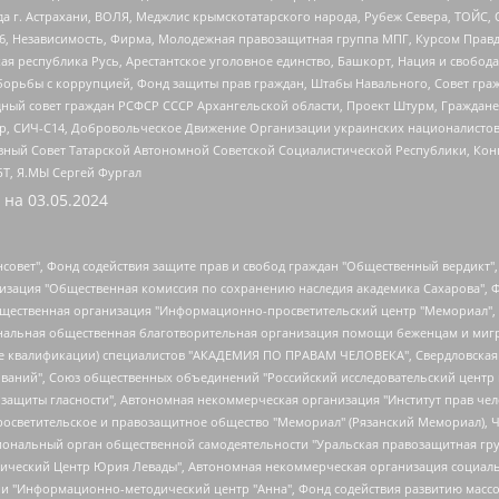
 г. Астрахани, ВОЛЯ, Меджлис крымскотатарского народа, Рубеж Севера, ТОЙС, 
6, Независимость, Фирма, Молодежная правозащитная группа МПГ, Курсом Правд
ая республика Русь, Арестантское уголовное единство, Башкорт, Нация и свобода,
орьбы с коррупцией, Фонд защиты прав граждан, Штабы Навального, Совет гражд
ный совет граждан РСФСР СССР Архангельской области, Проект Штурм, Граждане 
tsApp, СИЧ-С14, Добровольческое Движение Организации украинских националисто
ный Совет Татарской Автономной Советской Социалистической Республики, Кон
БТ, Я.МЫ Сергей Фургал
 на
03.05.2024
мная некоммерческая организация "Центр по работе с проблемой насилия "НАСИЛИЮ.НЕТ", Межрегиональный профессиональный союз работников здравоохранения "Альянс врачей", Юридическое лицо, зарегистрированное в Латвийской Республике, SIA "Medusa Project" (регистрационный номер 40103797863, дата регистрации 10.06.2014), Некоммерческая организация "Фонд по борьбе с коррупцией", Автономная некоммерческая организация "Институт права и публичной политики", Баданин Роман Сергеевич, Гликин Максим Александрович, Железнова Мария Михайловна, Лукьянова Юлия Сергеевна, Маетная Елизавета Витальевна, Маняхин Петр Борисович, Чуракова Ольга Владимировна, Ярош Юлия Петровна, Юридическое лицо "The Insider SIA", зарегистрированное в Риге, Латвийская Республика (дата регистрации 26.06.2015), являющееся администратором доменного имени интернет-издания "The Insider SIA", https://theins.ru, Постернак Алексей Евгеньевич, Рубин Михаил Аркадьевич, Анин Роман Александрович, Юридическое лицо Istories fonds, зарегистрированное в Латвийской Республике (регистрационный номер 50008295751, дата регистрации 24.02.2020), Великовский Дмитрий Александрович, Долинина Ирина Николаевна, Мароховская Алеся Алексеевна, Шлейнов Роман Юрьевич, Шмагун Олеся Валентиновна, Общество с ограниченной ответственностью "Альтаир 2021", Общество с ограниченной ответственностью "Вега 2021", Общество с ограниченной ответственностью "Главный редактор 2021", Общество с ограниченной ответственностью "Ромашки монолит", Важенков Артем Валерьевич, Ивановская областная общественная организация "Центр гендерных исследований", Гурман Юрий Альбертович, Медиапроект "ОВД-Инфо", Егоров Владимир Владимирович, Жилинский Владимир Александрович, Общество с ограниченной ответственностью "ЗП", Иванова София Юрьевна, Карезина Инна Павловна, Кильтау Екатерина Викторовна, Петров Алексей Викторович, Пискунов Сергей Евгеньевич, Смирнов Сергей Сергеевич, Тихонов Михаил Сергеевич, Общество с ограниченной ответственностью "ЖУРНАЛИСТ-ИНОСТРАННЫЙ АГЕНТ", Арапова Галина Юрьевна, Вольтская Татьяна Анатольевна, Американская компания "Mason G.E.S. Anonymous Foundation" (США), являющаяся владельцем интернет-издания https://mnews.world/, Компания "Stichting Bellingcat", зарегистрированная в Нидерландах (дата регистрации 11.07.2018), Захаров Андрей Вячеславович, Клепиковская Екатерина Дмитриевна, Общество с ограниченной ответственностью "МЕМО", Перл Роман Александрович, Симонов Евгений Алексеевич, Соловьева Елена Анатольевна, Сотников Даниил Владимирович, Сурначева Елизавета Дмитриевна, Автономная некоммерческая организация по защите прав человека и информированию населения "Якутия – Наше Мнение", Общество с ограниченной ответственностью "Москоу диджитал медиа", с 26.01.2023 Общество с ограниченной ответственностью "Чайка Белые сады", Ветошкина Валерия Валерьевна, Заговора Максим Александрович, Межрегиональное общественное движение "Российская ЛГБТ - сеть", Оленичев Максим Владимирович, Павлов Иван Юрьевич, Скворцова Елена Сергеевна, Общество с ограниченной ответственностью "Как бы инагент", Кочетков Игорь Викторович, Общество с ограниченной ответственностью "Честные выборы", Еланчик Олег Александрович, Общество с ограниченной ответственностью "Нобелевский призыв", Гималова Регина Эмилевна, Григорьев Андрей Валерьевич, Григорьева Алина Александровна, Ассоциация по содействию защите прав призывников, альтернативнослужащих и военнослужащих "Правозащитная группа "Гражданин.Армия.Право", Хисамова Регина Фаритовна, Автономная некоммерческая организация по реализации социально-правовых программ "Лилит", Дальн