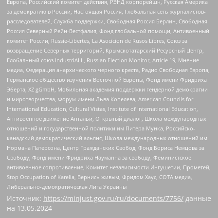
Европа, Российский комитет действия, РЭНД корпорейшн, Русская Америка
за демократию в России, Настоящая Россия, Глобальная сеть журналистов-
расследователей, Служба поддержки, Свободная Россия Берлин, Свободная
Россия Северный Рейн-Вестфалия, Фонд глобальной помощи, Антивоенный
комитет России, Russie-Libertes, La Asocicion de Rusos Libres, Союз за
возвращение Северных территорий, Крымскотатарский Ресурсный Центр,
Глобальный союз IndustriALL, Russian Election Monitor, Article 19, Мнение
медиа, Федерация анархического черного креста, Радио Свободная Европа,
Германское общество изучения Восточной Европы, Фонд имени Фридриха
Эберта, XZ gGmbH, Мобильная академия поддержки гендерной демократии
и миротворчества, Форум имени Льва Копелева, American Councils for
International Education, Cultural Vistas, Institute of International Education,
Антивоенное движение Антальи, Открытый диалог, Школа международных
отношений и государственной политики им Питера Мунка, Российско-
канадский демократический альянс, Школа международных отношений им
Нормана Патерсона, Центр Гражданских Свобод, Фонд Бориса Немцова за
Свободу, Фонд имени Фридриха Науманна за свободу, Феминистское
антивоенное сопротивление, Комитет независимости Ингушетии, Прометей,
Stop Occupation of Karelia, Вернись живым, Фридом Хаус, СОТА медиа,
Либерально-демократическая Лига Украины
Источник:
https://minjust.gov.ru/ru/documents/7756/
данные
на
13.05.2024