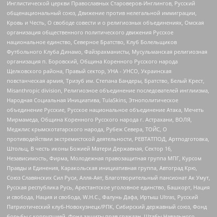
Инглистической церкви Православных Староверов-Инглингов, Русский
общенациональный союз, Движение против нелегальной иммиграции,
Кровь и Честь, О свободе совести и о религиозных объединениях, Омская
организация общественного политического движения Русское
национальное единство, Северное Братство, Клуб Болельщиков
Футбольного Клуба Динамо, Файзрахманисты, Мусульманская религиозная
организация п. Боровский, Община Коренного Русского народа
Щелковского района, Правый сектор, УНА - УНСО, Украинская
повстанческая армия, Тризуб им. Степана Бандеры, Братство, Белый Крест,
Misanthropic division, Религиозное объединение последователей инглиизма,
Народная Социальная Инициатива, TulaSkins, Этнополитическое
объединение Русские, Русское национальное объединение Атака, Мечеть
Мирмамеда, Община Коренного Русского народа г. Астрахани, ВОЛЯ,
Меджлис крымскотатарского народа, Рубеж Севера, ТОЙС, О
противодействии экстремистской деятельности, РЕВТАТПОД, Артподготовка,
Штольц, В честь иконы Божией Матери Державная, Сектор 16,
Независимость, Фирма, Молодежная правозащитная группа МПГ, Курсом
Правды и Единения, Каракольская инициативная группа, Автоград Крю,
Союз Славянских Сил Руси, Алля-Аят, Благотворительный пансионат Ак Умут,
Русская республика Русь, Арестантское уголовное единство, Башкорт, Нация
и свобода, Нация и свобода, W.H.С., Фалунь Дафа, Иртыш Ultras, Русский
Патриотический клуб-Новокузнецк/РПК, Сибирский державный союз, Фонд
борьбы с коррупцией, Фонд защиты прав граждан, Штабы Навального,