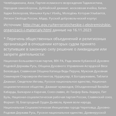
Челебиджихана, Азов, Партия исламского возрождения Таджикистана,
Народная самооборона, Дуббайский джамаат, московская ячейка, Батал-
Хаджи Белхороев, Маньяки Культ Убийц, Молодёжь Которая Улыбается,
Легион Свобода России, Айдар, Русский добровольческий корпус
Источник:
http://nac.gov.ru/terroristicheskie-i-ekstremistskie-
organizacii-i-materialy.html
данные на
16.11.2023
* Перечень общественных объединений и религиозных
организаций в отношении которых судом принято
вступившее в законную силу решение о ликвидации или
запрете деятельности:
Национал-большевистская партия, ВЕК РА, Рада земли Кубанской Духовно
Родовой Державы Русь, Община Духовного Управления Асгардской Веси
Беловодья, Славянская Община Капища Веды Перуна, Мужская Духовная
Семинария Староверов-Инглингов, Нурджулар, К Богодержавию, Таблиги
Джамаат, Свидетели Иеговы, Русское национальное единство, Национал-
социалистическое общество, Джамаат мувахидов, Объединенный Вилайат
Кабарды, Балкарии и Карачая, Союз славян, Ат-Такфир Валь-Хиджра, Пит
Буль, Национал-социалистическая рабочая партия России, Славянский союз,
Формат-18, Благородный Орден Дьявола, Армия воли народа,
Национальная Социалистическая Инициатива города Череповца, Духовно-
Родовая Держава Русь, Русское национальное единство, Древнерусской