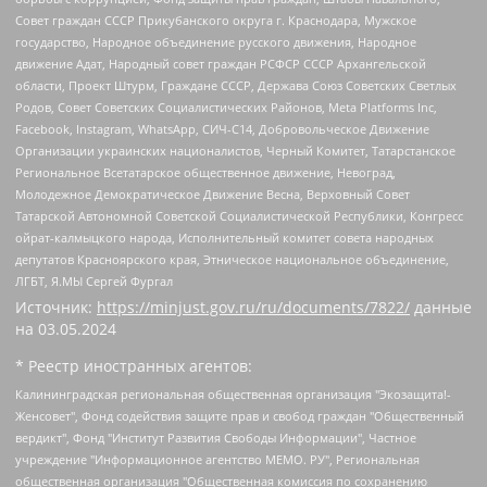
Совет граждан СССР Прикубанского округа г. Краснодара, Мужское
государство, Народное объединение русского движения, Народное
движение Адат, Народный совет граждан РСФСР СССР Архангельской
области, Проект Штурм, Граждане СССР, Держава Союз Советских Светлых
Родов, Совет Советских Социалистических Районов, Meta Platforms Inc,
Facebook, Instagram, WhatsApp, СИЧ-С14, Добровольческое Движение
Организации украинских националистов, Черный Комитет, Татарстанское
Региональное Всетатарское общественное движение, Невоград,
Молодежное Демократическое Движение Весна, Верховный Совет
Татарской Автономной Советской Социалистической Республики, Конгресс
ойрат-калмыцкого народа, Исполнительный комитет совета народных
депутатов Красноярского края, Этническое национальное объединение,
ЛГБТ, Я.МЫ Сергей Фургал
Источник:
https://minjust.gov.ru/ru/documents/7822/
данные
на
03.05.2024
* Реестр иностранных агентов:
Калининградская региональная общественная организация "Экозащита!-Женсовет", Фонд содействия защите прав и свобод граждан "Общественный вердикт", Фонд "Институт Развития Свободы Информации", Частное учреждение "Информационное агентство МЕМО. РУ", Региональная общественная организация "Общественная комиссия по сохранению наследия академика Сахарова", Фонд поддержки свободы прессы, Санкт-Петербургская общественная правозащитная организация "Гражданский контроль", Межрегиональная общественная организация "Информационно-просветительский центр "Мемориал", Региональный Фонд "Центр Защиты Прав Средств Массовой Информации", с 05.12.2023 Фонд "Центр Защиты Прав Средств массовой информации", Региональная общественная благотворительная организация помощи беженцам и мигрантам "Гражданское содействие", Негосударственное образовательное учреждение дополнительного профессионального образования (повышение квалификации) специалистов "АКАДЕМИЯ ПО ПРАВАМ ЧЕЛОВЕКА", Свердловская региональная общественная организация "Сутяжник", Автономная некоммерческая организация "Центр независимых социологических исследований", Союз общественных объединений "Российский исследовательский центр по правам человека", Региональное общественное учреждение научно-информационный центр "МЕМОРИАЛ", Некоммерческая организация "Фонд защиты гласности", Автономная некоммерческая организация "Институт прав человека", Городская общественная организация "Екатеринбургское общество "МЕМОРИАЛ", Городская общественная организация "Рязанское историко-просветительское и правозащитное общество "Мемориал" (Рязанский Мемориал), Челябинский региональный орган общественной самодеятельности – женское общественное объединение "Женщины Евразии", Челябинский региональный орган общественной самодеятельности "Уральская правозащитная группа", Фонд содействия защите здоровья и социальной справедливости имени Андрея Рылькова, Автономная Некоммерческая Организация "Аналитический Центр Юрия Левады", Автономная некоммерческая организация социальной поддержки населения "Проект Апрель", Региональная общественная организация помощи женщинам и детям, находящимся в кризисной ситуации "Информационно-методический центр "Анна", Фонд содействия развитию массовых коммуникаций и правовому просвещению "Так-так-Так", Фонд содействия устойчивому развитию "Серебряная тайга", Свердловский региональный общественный фонд социальных проектов "Новое время", "Idel.Реалии", Кавказ.Реалии, Крым.Реалии, Телеканал Настоящее Время, Татаро-башкирская служба Радио Свобода (Azatliq Radiosi), Радио Свободная Европа/Радио Свобода (PCE/PC), "Сибирь.Реалии", "Фактограф", Благотворительный фонд помощи осужденным и их семьям, Автономная некоммерческая организация "Институт глобализации и социальных движений", Фонд "В защиту прав заключенных", Частное учреждение "Центр поддержки и содействия развитию средств массовой информации", Пензенский региональный общественный благотворительный фонд "Гражданский союз", "Север.Реалии", Некоммерческая организация Фонд "Правовая инициатива", Общество с ограниченной ответственностью "Радио Свободная Европа/Радио Свобода", Чешское информационное агентство "MEDIUM-ORIENT", Красноярская региональная общественная организация "Мы против СПИДа", Камалягин Денис Николаевич, Маркелов Сергей Евгеньевич, Пономарев Лев Александрович, Савицкая Людмила Алексеевна, Автономная некоммерческая организация "Центр по работе с проблемой насилия "НАСИЛИЮ.НЕТ", Межрегиональный профессиональный союз работников здравоохранения "Альянс врачей", Юридическое лицо, зарегистрированное в Латвийской Республике, SIA "Medusa Project" (регистрационный номер 40103797863, дата регистрации 10.06.2014), Некоммерческая организация "Фонд по борьбе с коррупцией", Автономная некоммерческая организация "Институт права и публичной политики", Баданин Роман Сергеевич, Гликин Максим Александрович, Железнова Мария Михайловна, Лукьянова Юлия Сергеевна, Маетная Елизавета Витальевна, Маняхин Петр Борисович, Чуракова Ольга Владимировна, Ярош Юлия Петровна, Юридическое лицо "The Insider SIA", зарегистрированное в Риге, Латвийская Республика (дата регистрации 26.06.2015), являющееся администратором доменного имени интернет-издания "The Insider SIA", https://theins.ru, Постернак Алексей Евгеньевич, Рубин Михаил Аркадьевич, Анин Роман Александрович, Юридическое лицо Istories fonds, зарегистрированное в Латвийской Республике (регистрационный номер 50008295751, дата регистрации 24.02.2020), Великовский Дмитрий Александрович, Долинина Ирина Николаевна, Мароховская Алеся Алексеевна, Шлейнов Роман Юрьевич, Шмагун Олеся Валентиновна, Общество с ограниченной ответственностью "Альтаир 2021", Общество с ограниченной ответственностью "Вега 2021", Общество с ограниченной ответственностью "Главный редактор 2021", Общество с ограниченной ответственностью "Ромашки монолит", Важенков Артем Валерьевич, Ивановская областная общественная организация "Центр гендерных исследований", Гурман Юрий Альбертович, Медиапроект "ОВД-Инфо", Егоров Владимир Владимирович, Жилинский Владимир Александрович, Общество с ограниченной ответственностью "ЗП", Иванова София Юрьевна, Карезина Инна Павловна, Кильтау Екатерина Викторовна, Петров Алексей Викторович, Пискунов Сергей Евгеньевич, Смирнов Сергей Сергеевич, Тихонов Михаил Сергеевич, Общество с ограниченной ответственностью "ЖУРНАЛИСТ-ИНОСТРАННЫЙ АГЕНТ", Арапова Галина Юрьевна, Вольтская Татьяна Анатольевна, Американская компания "Mason G.E.S. Anonymous Foundation" (США), являющаяся владельцем интернет-издания https://mnews.world/, Компания "Stichting Bellingcat", зарегистрированная в Нидерландах (дата регистрации 11.07.2018), Захаров Андрей Вячеславович, Клепиковская Екатерина Дмитриевна, Общество с ограниченной ответственностью "МЕМО", Перл Роман Александрович, Симонов Евгений Алексеевич, Соловьева Елена Анатольевна, Сотников Даниил Владимирович, Сурначева Елизавета Дмитриевна, Автономная некоммерческая организация по защите прав человека и информированию населения "Якутия – Наше Мнение", Общество с ограниченной ответственностью "Москоу диджитал медиа", с 26.01.2023 Общество с ограниченной ответственностью "Чайка Белые сады", Ветошкина Валерия Валерьевна, Заговора Максим Александрович, Межрегиональное общественное движение "Российская ЛГБТ - сеть", Оленичев Максим Владимирович, Павлов Иван Юрьевич, Скворцова Елена Сергеевна, Общество с ограниченной ответственностью "Как бы инагент", Кочетков Игорь Викторович, Общество с ограниченной ответственностью "Честные выборы", Еланчик Олег Александрович, Общество с ограниченной ответственностью "Нобелевский призыв", Гималова Регина Эмилевна, Григорьев Андрей Валерьевич, Григорьева Алина Александровна, Ассоциация по содействию защите прав призывников, альтернативнослужащих и военнослужащих "Правозащитная группа "Гражданин.Армия.Право", Хисамова Регина Фаритовна, Автономная некоммерческая организация по реализации социально-правовых программ "Лилит", Дальневосточное общественное движение "Маяк", Санкт-Петербургская ЛГБТ-инициативная группа "Выход", Инициативная группа ЛГБТ+ "Реверс", Алексеев Андрей Викторович, Бекбулатова Таисия Львовна, Беляев Иван Михайлович, Владыкина Елена Сергеевна, Гельман Марат Александрович, Никульшина Вероника Юрьевна, Толоконникова Надежда Андреевна, Шендерович Виктор Анатольевич, Общество с ограниченной ответственностью "Данное сообщение", Общество с ограниченной ответственностью Издательский дом "Новая глава", Айнбиндер Александра Александровна, Московский комьюнити-центр для ЛГБТ+инициатив, Благотворительный фонд развития филантропии, Deutsche Welle (Германия, Kurt-Schumacher-Strasse 3, 53113 Bonn), Борзунова Мария Михайловна, Воробьев Виктор Викторович, Голубева Анна Львовна, Константинова Алла Михайловна, Малкова Ирина Владимировна, Мурадов Мурад Абдулгалимович, Осетинская Елизавета Николаевна, Понасенков Евгений Николаевич, Ганапольский Матвей Юрьевич, Киселев Евгений Алексеевич, Борухович Ирина Григорьевна, Дремин Иван Тимофеевич, Дубровский Дмитрий Викторович, Красноярская региональная общественная организация поддержки и развития альтернативных образовательных технологий и межкультурных коммуникаций "ИНТЕРРА", Маяковская Екатерина Алексеевна, Фейгин Марк Захарович, Филимонов Андрей Викторович, Дзугкоева Регина Николаевна, Доброхотов Роман Александрович, Дудь Юрий Александрович, Елкин Сергей Владимирович, Кругликов Кирилл Игоревич, Сабунаева Мария Леонидовна, Семенов Алексей Владимирович, Шаинян Карен Багратович, Шульман Екатерина Михайловна, Асафьев Артур Валерьевич, Вахштайн Виктор Семенович, Венедиктов Алексей Алексеевич, Лушникова Екатерина Евгеньевна, Волков Леонид Михайлович, Невзоров Александр Глебович, Пархоменко Сергей Борисович, Сироткин Ярослав Николаевич, Кара-Мурза Владимир Владимирович, Баранова Наталья Владимировна, Гозман Леонид Яковлевич, Кагарлицкий Борис Юльевич, Климарев Михаил Валерьевич, Милов Владимир Станиславович, Автономная некоммерческая организация Краснодарский центр современного искусства "Типография", Моргенштерн Алишер Тагирович, Соболь Любовь Эдуардовна, Общество с ограниченной ответственностью "ЛИЗА НОРМ", Каспаров Гарри Кимович, Ходорковский Михаил Борисович, Общество с ограниченной ответственностью "Апрельские тезисы", Данилович Ирина Брониславовна, Кашин Олег Владимирович, Петров Николай Владимирович, Пивоваров Алексей Владимирович, Соколов Михаил Владимирович, Цветкова Юлия Владимировна, Чичваркин Евгений Александрович, Комитет против пыток/Команда против пыток, Общество с ограниченной ответственностью "Первый научный", Общество с ограниченной ответственностью "Вертолет и ко", Белоцерковская Вероника Борисовна, Кац Максим Евгеньевич, Лазарева Татьяна Юрьевна, Шаведдинов Руслан Табризович, Яшин Илья Валерьевич, Общество с ограниченной ответственностью "Иноагент ААВ", Алешковский Дмитрий Петрович, Альбац Евгения Марковна, Быков Дмитрий Львович, Галямина Юлия Евгеньевна, Лойко Сергей Леонидович, Мартынов Кирилл Константинович, Медведев Сергей Александрович, Крашенинников Федор Геннадиевич, Гордеева Катерина Вл