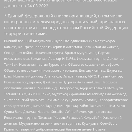
данные на
24.03.2022
* Единый федеральный список организаций, в том числе
иностранных и международных организаций, признанных
в соответствии с законодательством Российской Федерации
террористическими:
Высший военный Маджлисуль Шура Объединенных сил моджахедов
Кавказа, Конгресс народов Ичкерии и Дагестана, База, Асбат аль-Ансар,
Священная война, Исламская группа, Братья-мусульмане, Партия
исламского освобождения, Лашкар-И-Тайба, Исламская группа, Движение
Талибан, Исламская партия Туркестана, Общество социальных реформ,
Общество возрождения исламского наследия, Дом двух святых, Джунд аш-
Шам, Исламский джихад, Аль-Каида, Имарат Кавказ, АБТО, Правый сектор,
Исламское государство, Джабха аль-Нусра ли-Ахль аш-Шам, Народное
ополчение имени К. Минина и Д. Пожарского, Аджр от Аллаха Субхану уа
Тагьаля SHAM, АУМ Синрике, Муджахеды джамаата Ат-Тавхида Валь-Джихад,
Чистопольский Джамаат, Рохнамо ба суи давлати исломи, Террористическое
сообщество Сеть, Катиба Таухид валь-Джихад, Хайят Тахрир аш-Шам, Ахлю
Сунна Валь Джамаа, National Socialism/White Power, Артподготовка,
Религиозная группа “Джамаат “Красный пахарь”, Колумбайн, Хатлонский
джамаат, Мусульманская религиозная группа п. Кушкуль г. Оренбург,
Крымско-татарский добровольческий батальон имени Номана