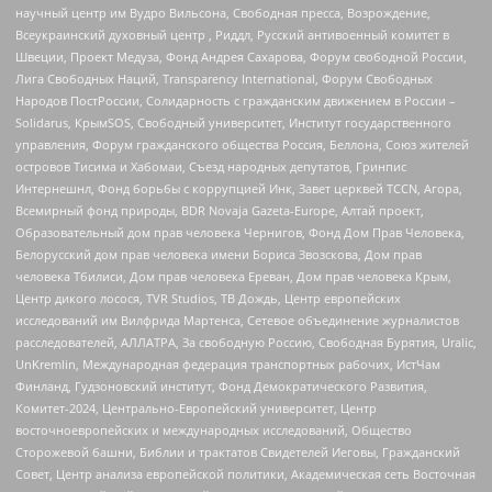
научный центр им Вудро Вильсона, Свободная пресса, Возрождение,
Всеукраинский духовный центр , Риддл, Русский антивоенный комитет в
Швеции, Проект Медуза, Фонд Андрея Сахарова, Форум свободной России,
Лига Свободных Наций, Transparеncy International, Форум Свободных
Народов ПостРоссии, Солидарность с гражданским движением в России –
Solidarus, КрымSOS, Свободный университет, Институт государственного
управления, Форум гражданского общества Россия, Беллона, Союз жителей
островов Тисима и Хабомаи, Съезд народных депутатов, Гринпис
Интернешнл, Фонд борьбы с коррупцией Инк, Завет церквей TCCN, Агора,
Всемирный фонд природы, BDR Novaja Gazeta-Europe, Алтай проект,
Образовательный дом прав человека Чернигов, Фонд Дом Прав Человека,
Белорусский дом прав человека имени Бориса Звозскова, Дом прав
человека Тбилиси, Дом прав человека Ереван, Дом прав человека Крым,
Центр дикого лосося, TVR Studios, ТВ Дождь, Центр европейских
исследований им Вилфрида Мартенса, Сетевое объединение журналистов
расследователей, АЛЛАТРА, За свободную Россию, Свободная Бурятия, Uralic,
UnKremlin, Международная федерация транспортных рабочих, ИстЧам
Финланд, Гудзоновский институт, Фонд Демократического Развития,
Комитет-2024, Центрально-Европейский университет, Центр
восточноевропейских и международных исследований, Общество
Сторожевой башни, Библии и трактатов Свидетелей Иеговы, Гражданский
Совет, Центр анализа европейской политики, Академическая сеть Восточная