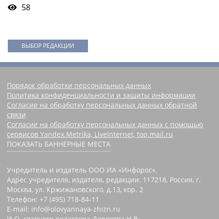
58
ВЫБОР РЕДАКЦИИ
Порядок обработки персональных данных
Политика конфиденциальности и защиты информации
Согласие на обработку персональных данных обратной
связи
Согласие на обработку персональных данных с помощью
сервисов Yandex.Metrika, LiveInternet, top.mail.ru
ПОКАЗАТЬ БАННЕРНЫЕ МЕСТА
Учредитель и издатель ООО ИА «Инфорос».
Адрес учредителя, издателя, редакции: 117218, Россия, г.
Москва, ул. Кржижановского, д.13, кор. 2
Телефон: +7 (495) 718-84-11
E-mail: info@olovyannaya-zhizn.ru
И.О. главного редактора Дорохова Н.В.