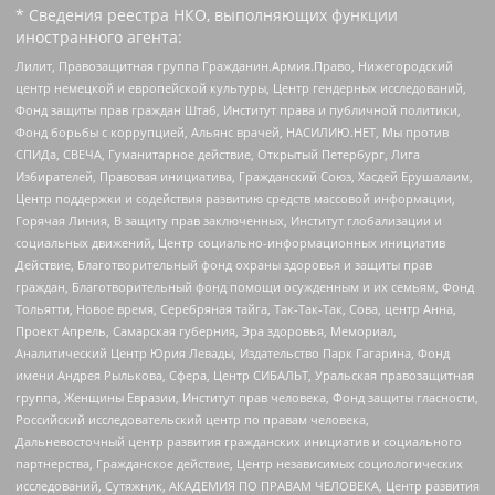
* Сведения реестра НКО, выполняющих функции
иностранного агента:
Лилит, Правозащитная группа Гражданин.Армия.Право, Нижегородский
центр немецкой и европейской культуры, Центр гендерных исследований,
Фонд защиты прав граждан Штаб, Институт права и публичной политики,
Фонд борьбы с коррупцией, Альянс врачей, НАСИЛИЮ.НЕТ, Мы против
СПИДа, СВЕЧА, Гуманитарное действие, Открытый Петербург, Лига
Избирателей, Правовая инициатива, Гражданский Союз, Хасдей Ерушалаим,
Центр поддержки и содействия развитию средств массовой информации,
Горячая Линия, В защиту прав заключенных, Институт глобализации и
социальных движений, Центр социально-информационных инициатив
Действие, Благотворительный фонд охраны здоровья и защиты прав
граждан, Благотворительный фонд помощи осужденным и их семьям, Фонд
Тольятти, Новое время, Серебряная тайга, Так-Так-Так, Сова, центр Анна,
Проект Апрель, Самарская губерния, Эра здоровья, Мемориал,
Аналитический Центр Юрия Левады, Издательство Парк Гагарина, Фонд
имени Андрея Рылькова, Сфера, Центр СИБАЛЬТ, Уральская правозащитная
группа, Женщины Евразии, Институт прав человека, Фонд защиты гласности,
Российский исследовательский центр по правам человека,
Дальневосточный центр развития гражданских инициатив и социального
партнерства, Гражданское действие, Центр независимых социологических
исследований, Сутяжник, АКАДЕМИЯ ПО ПРАВАМ ЧЕЛОВЕКА, Центр развития