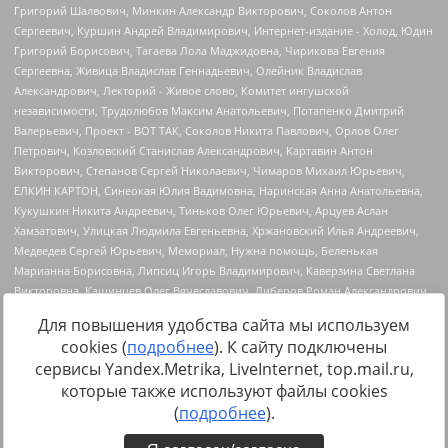
Для повышения удобства сайта мы используем
cookies (
подробнее
). К сайту подключены
сервисы Yandex.Metrika, LiveInternet, top.mail.ru,
Источник:
https://minjust.gov.ru/uploaded/files/reestr-
которые также используют файлы cookies
inostrannyih-agentov-22-03-2024.pdf
данные на
22.03.2024
(
подробнее
).