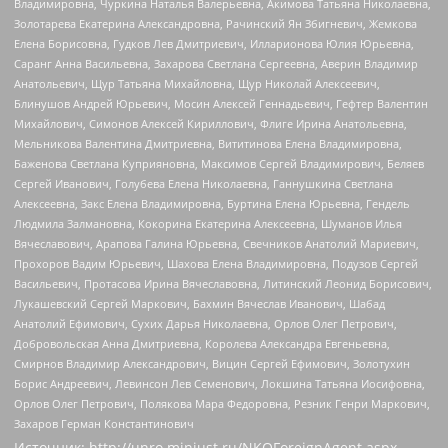
Владимировна, Чуркина Наталья Валерьевна, Акимова Татьяна Николаевна,
Золотарева Екатерина Александровна, Рачинский Ян Збигневич, Жемкова
Елена Борисовна, Гудков Лев Дмитриевич, Илларионова Юлия Юрьевна,
Саранг Анна Васильевна, Захарова Светлана Сергеевна, Аверин Владимир
Анатольевич, Щур Татьяна Михайловна, Щур Николай Алексеевич,
Блинушов Андрей Юрьевич, Мосин Алексей Геннадьевич, Гефтер Валентин
Михайлович, Симонов Алексей Кириллович, Флиге Ирина Анатольевна,
Мельникова Валентина Дмитриевна, Вититинова Елена Владимировна,
Баженова Светлана Куприяновна, Максимов Сергей Владимирович, Беляев
Сергей Иванович, Голубева Елена Николаевна, Ганнушкина Светлана
Алексеевна, Закс Елена Владимировна, Буртина Елена Юрьевна, Гендель
Людмила Залмановна, Кокорина Екатерина Алексеевна, Шуманов Илья
Вячеславович, Арапова Галина Юрьевна, Свечников Анатолий Мариевич,
Прохоров Вадим Юрьевич, Шахова Елена Владимировна, Подузов Сергей
Васильевич, Протасова Ирина Вячеславовна, Литинский Леонид Борисович,
Лукашевский Сергей Маркович, Бахмин Вячеслав Иванович, Шабад
Анатолий Ефимович, Сухих Дарья Николаевна, Орлов Олег Петрович,
Добровольская Анна Дмитриевна, Королева Александра Евгеньевна,
Смирнов Владимир Александрович, Вицин Сергей Ефимович, Золотухин
Борис Андреевич, Левинсон Лев Семенович, Локшина Татьяна Иосифовна,
Орлов Олег Петрович, Полякова Мара Федоровна, Резник Генри Маркович,
Захаров Герман Константинович
Источник:
http://unro.minjust.ru/NKOForeignAgent.aspx