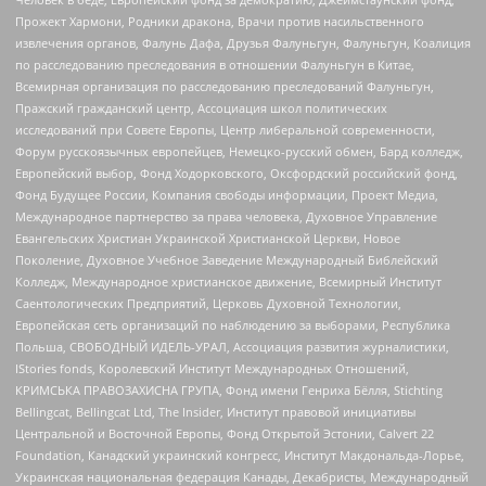
Прожект Хармони, Родники дракона, Врачи против насильственного
извлечения органов, Фалунь Дафа, Друзья Фалуньгун, Фалуньгун, Коалиция
по расследованию преследования в отношении Фалуньгун в Китае,
Всемирная организация по расследованию преследований Фалуньгун,
Пражский гражданский центр, Ассоциация школ политических
исследований при Совете Европы, Центр либеральной современности,
Форум русскоязычных европейцев, Немецко-русский обмен, Бард колледж,
Европейский выбор, Фонд Ходорковского, Оксфордский российский фонд,
Фонд Будущее России, Компания свободы информации, Проект Медиа,
Международное партнерство за права человека, Духовное Управление
Евангельских Христиан Украинской Христианской Церкви, Новое
Поколение, Духовное Учебное Заведение Международный Библейский
Колледж, Международное христианское движение, Всемирный Институт
Саентологических Предприятий, Церковь Духовной Технологии,
Европейская сеть организаций по наблюдению за выборами, Республика
Польша, СВОБОДНЫЙ ИДЕЛЬ-УРАЛ, Ассоциация развития журналистики,
IStories fonds, Королевский Институт Международных Отношений,
КРИМСЬКА ПРАВОЗАХИСНА ГРУПА, Фонд имени Генриха Бёлля, Stichting
Bellingcat, Bellingcat Ltd, The Insider, Институт правовой инициативы
Центральной и Восточной Европы, Фонд Открытой Эстонии, Calvert 22
Foundation, Канадский украинский конгресс, Институт Макдональда-Лорье,
Украинская национальная федерация Канады, Декабристы, Международный