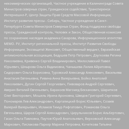
некоммерческих организаций, Частное учреждение в Калининграде Совета
Министров северных стран, Гражданское содействие, Трансперенси
Интернешнл-Р, Центр Защиты Прав Средств Массовой Информации,
Институт развития прессы - Сибирь, Частное учреждение в Санкт-
Петербурге Совета Министров Северных Стран, Фонд поддержки свободы
прессы, Гражданский контроль, Человек и Закон, Общественная комиссия
по сохранению наследия академика Сахарова, Информационное агентство
МЕМО. РУ, Институт региональной прессы, Институт Развития Свободы
Информации, Экозащита!-Женсовет, Общественный вердикт, Евразийская
антимонопольная ассоциация, Бедушев Петр Петрович, Дзугкоева Регина
Николаевна, Кривенко Сергей Владимирович, Милославский Павел
Юрьевич, Шнырова Ольга Вадимовна, Чанышева Лилия Айратовна,
Сидорович Ольга Борисовна, Туровский Александр Алексеевич, Васильева
Анастасия Евгеньевна, Ривина Анна Валерьевна, Бойко Анатолий
Николаевич, Дугин Сергей Георгиевич, Пивоваров Андрей Сергеевич,
Аверин Виталий Евгеньевич, Барахоев Магомед Бекханович, Шарипков
Олег Викторович, Мошель Ирина Ароновна, Шведов Григорий Сергеевич,
Пономарев Лев Александрович, Каргалицкий Борис Юльевич, Созаев
Валерий Валерьевич, Исламов Тимур Рифгатович, Романова Ольга
Евгеньевна, Щаров Сергей Алексадрович, Цирульников Борис Альбертович,
Гасан Ольга Павловна, Паутов Юрий Анатольевич, Верховский Александр
Маркович, Пислакова-Паркер Марина Петровна, Кочеткова Татьяна