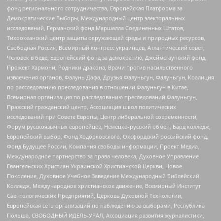
фонд регионального сотрудничества, Европейская Платформа за
Демократические Выборы, Международный центр электоральных
исследований, Германский фонд Маршалла Соединенных Штатов,
Тихоокеанский центр защиты окружающей среды и природных ресурсов,
Свободная Россия, Всемирный конгресс украинцев, Атлантический совет,
Человек в беде, Европейский фонд за демократию, Джеймстаунский фонд,
Прожект Хармони, Родники дракона, Врачи против насильственного
извлечения органов, Фалунь Дафа, Друзья Фалуньгун, Фалуньгун, Коалиция
по расследованию преследования в отношении Фалуньгун в Китае,
Всемирная организация по расследованию преследований Фалуньгун,
Пражский гражданский центр, Ассоциация школ политических
исследований при Совете Европы, Центр либеральной современности,
Форум русскоязычных европейцев, Немецко-русский обмен, Бард колледж,
Европейский выбор, Фонд Ходорковского, Оксфордский российский фонд,
Фонд Будущее России, Компания свободы информации, Проект Медиа,
Международное партнерство за права человека, Духовное Управление
Евангельских Христиан Украинской Христианской Церкви, Новое
Поколение, Духовное Учебное Заведение Международный Библейский
Колледж, Международное христианское движение, Всемирный Институт
Саентологических Предприятий, Церковь Духовной Технологии,
Европейская сеть организаций по наблюдению за выборами, Республика
Польша, СВОБОДНЫЙ ИДЕЛЬ-УРАЛ, Ассоциация развития журналистики,