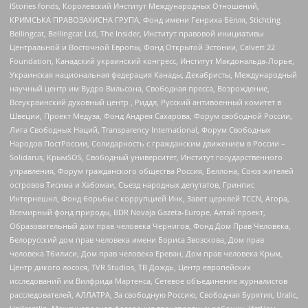
IStories fonds, Королевский Институт Международных Отношений,
КРИМСЬКА ПРАВОЗАХИСНА ГРУПА, Фонд имени Генриха Бёлля, Stichting
Bellingcat, Bellingcat Ltd, The Insider, Институт правовой инициативы
Центральной и Восточной Европы, Фонд Открытой Эстонии, Calvert 22
Foundation, Канадский украинский конгресс, Институт Макдональда-Лорье,
Украинская национальная федерация Канады, Декабристы, Международный
научный центр им Вудро Вильсона, Свободная пресса, Возрождение,
Всеукраинский духовный центр , Риддл, Русский антивоенный комитет в
Швеции, Проект Медуза, Фонд Андрея Сахарова, Форум свободной России,
Лига Свободных Наций, Transparеncy International, Форум Свободных
Народов ПостРоссии, Солидарность с гражданским движением в России –
Solidarus, КрымSOS, Свободный университет, Институт государственного
управления, Форум гражданского общества Россия, Беллона, Союз жителей
островов Тисима и Хабомаи, Съезд народных депутатов, Гринпис
Интернешнл, Фонд борьбы с коррупцией Инк, Завет церквей TCCN, Агора,
Всемирный фонд природы, BDR Novaja Gazeta-Europe, Алтай проект,
Образовательный дом прав человека Чернигов, Фонд Дом Прав Человека,
Белорусский дом прав человека имени Бориса Звозскова, Дом прав
человека Тбилиси, Дом прав человека Ереван, Дом прав человека Крым,
Центр дикого лосося, TVR Studios, ТВ Дождь, Центр европейских
исследований им Вилфрида Мартенса, Сетевое объединение журналистов
расследователей, АЛЛАТРА, За свободную Россию, Свободная Бурятия, Uralic,