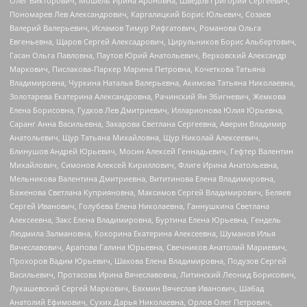
Олег Викторович, Мошель Ирина Ароновна, Шведов Григорий Сергеевич,
Пономарев Лев Александрович, Каргалицкий Борис Юльевич, Созаев
Валерий Валерьевич, Исламов Тимур Рифгатович, Романова Ольга
Евгеньевна, Щаров Сергей Алексадрович, Цирульников Борис Альбертович,
Гасан Ольга Павловна, Паутов Юрий Анатольевич, Верховский Александр
Маркович, Пислакова-Паркер Марина Петровна, Кочеткова Татьяна
Владимировна, Чуркина Наталья Валерьевна, Акимова Татьяна Николаевна,
Золотарева Екатерина Александровна, Рачинский Ян Збигневич, Жемкова
Елена Борисовна, Гудков Лев Дмитриевич, Илларионова Юлия Юрьевна,
Саранг Анна Васильевна, Захарова Светлана Сергеевна, Аверин Владимир
Анатольевич, Щур Татьяна Михайловна, Щур Николай Алексеевич,
Блинушов Андрей Юрьевич, Мосин Алексей Геннадьевич, Гефтер Валентин
Михайлович, Симонов Алексей Кириллович, Флиге Ирина Анатольевна,
Мельникова Валентина Дмитриевна, Вититинова Елена Владимировна,
Баженова Светлана Куприяновна, Максимов Сергей Владимирович, Беляев
Сергей Иванович, Голубева Елена Николаевна, Ганнушкина Светлана
Алексеевна, Закс Елена Владимировна, Буртина Елена Юрьевна, Гендель
Людмила Залмановна, Кокорина Екатерина Алексеевна, Шуманов Илья
Вячеславович, Арапова Галина Юрьевна, Свечников Анатолий Мариевич,
Прохоров Вадим Юрьевич, Шахова Елена Владимировна, Подузов Сергей
Васильевич, Протасова Ирина Вячеславовна, Литинский Леонид Борисович,
Лукашевский Сергей Маркович, Бахмин Вячеслав Иванович, Шабад
Анатолий Ефимович, Сухих Дарья Николаевна, Орлов Олег Петрович,