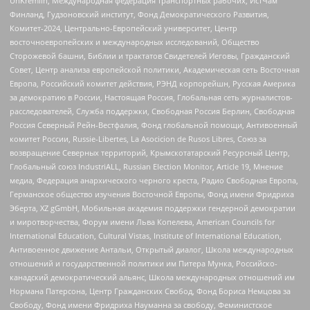
UnKremlin, Международная федерация транспортных рабочих, ИстЧам
Финланд, Гудзоновский институт, Фонд Демократического Развития,
Комитет-2024, Центрально-Европейский университет, Центр
восточноевропейских и международных исследований, Общество
Сторожевой башни, Библии и трактатов Свидетелей Иеговы, Гражданский
Совет, Центр анализа европейской политики, Академическая сеть Восточная
Европа, Российский комитет действия, РЭНД корпорейшн, Русская Америка
за демократию в России, Настоящая Россия, Глобальная сеть журналистов-
расследователей, Служба поддержки, Свободная Россия Берлин, Свободная
Россия Северный Рейн-Вестфалия, Фонд глобальной помощи, Антивоенный
комитет России, Russie-Libertes, La Asocicion de Rusos Libres, Союз за
возвращение Северных территорий, Крымскотатарский Ресурсный Центр,
Глобальный союз IndustriALL, Russian Election Monitor, Article 19, Мнение
медиа, Федерация анархического черного креста, Радио Свободная Европа,
Германское общество изучения Восточной Европы, Фонд имени Фридриха
Эберта, XZ gGmbH, Мобильная академия поддержки гендерной демократии
и миротворчества, Форум имени Льва Копелева, American Councils for
International Education, Cultural Vistas, Institute of International Education,
Антивоенное движение Антальи, Открытый диалог, Школа международных
отношений и государственной политики им Питера Мунка, Российско-
канадский демократический альянс, Школа международных отношений им
Нормана Патерсона, Центр Гражданских Свобод, Фонд Бориса Немцова за
Свободу, Фонд имени Фридриха Науманна за свободу, Феминистское