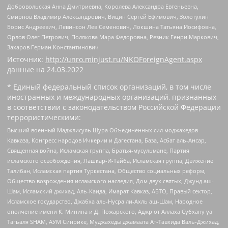
Добровольская Анна Дмитриевна, Королева Александра Евгеньевна,
Смирнов Владимир Александрович, Вицин Сергей Ефимович, Золотухин
Борис Андреевич, Левинсон Лев Семенович, Локшина Татьяна Иосифовна,
Орлов Олег Петрович, Полякова Мара Федоровна, Резник Генри Маркович,
Захаров Герман Константинович
Источник:
http://unro.minjust.ru/NKOForeignAgent.aspx
данные на
24.03.2022
* Единый федеральный список организаций, в том числе
иностранных и международных организаций, признанных
в соответствии с законодательством Российской Федерации
террористическими:
Высший военный Маджлисуль Шура Объединенных сил моджахедов
Кавказа, Конгресс народов Ичкерии и Дагестана, База, Асбат аль-Ансар,
Священная война, Исламская группа, Братья-мусульмане, Партия
исламского освобождения, Лашкар-И-Тайба, Исламская группа, Движение
Талибан, Исламская партия Туркестана, Общество социальных реформ,
Общество возрождения исламского наследия, Дом двух святых, Джунд аш-
Шам, Исламский джихад, Аль-Каида, Имарат Кавказ, АБТО, Правый сектор,
Исламское государство, Джабха аль-Нусра ли-Ахль аш-Шам, Народное
ополчение имени К. Минина и Д. Пожарского, Аджр от Аллаха Субхану уа
Тагьаля SHAM, АУМ Синрике, Муджахеды джамаата Ат-Тавхида Валь-Джихад,