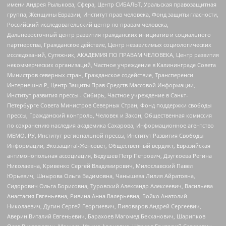
имени Андрея Рылькова, Сфера, Центр СИБАЛЬТ, Уральская правозащитная
группа, Женщины Евразии, Институт прав человека, Фонд защиты гласности,
Российский исследовательский центр по правам человека,
Дальневосточный центр развития гражданских инициатив и социального
партнерства, Гражданское действие, Центр независимых социологических
исследований, Сутяжник, АКАДЕМИЯ ПО ПРАВАМ ЧЕЛОВЕКА, Центр развития
некоммерческих организаций, Частное учреждение в Калининграде Совета
Министров северных стран, Гражданское содействие, Трансперенси
Интернешнл-Р, Центр Защиты Прав Средств Массовой Информации,
Институт развития прессы - Сибирь, Частное учреждение в Санкт-
Петербурге Совета Министров Северных Стран, Фонд поддержки свободы
прессы, Гражданский контроль, Человек и Закон, Общественная комиссия
по сохранению наследия академика Сахарова, Информационное агентство
МЕМО. РУ, Институт региональной прессы, Институт Развития Свободы
Информации, Экозащита!-Женсовет, Общественный вердикт, Евразийская
антимонопольная ассоциация, Бедушев Петр Петрович, Дзугкоева Регина
Николаевна, Кривенко Сергей Владимирович, Милославский Павел
Юрьевич, Шнырова Ольга Вадимовна, Чанышева Лилия Айратовна,
Сидорович Ольга Борисовна, Туровский Александр Алексеевич, Васильева
Анастасия Евгеньевна, Ривина Анна Валерьевна, Бойко Анатолий
Николаевич, Дугин Сергей Георгиевич, Пивоваров Андрей Сергеевич,
Аверин Виталий Евгеньевич, Барахоев Магомед Бекханович, Шарипков