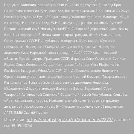
Правды и Единения, Каракольская инициативная группа, Автоград Крю,
Союз Славянских Сил Руси, Алля-Аят, Благотворительный пансионат Ак Умут,
Русская республика Русь, Арестантское уголовное единство, Башкорт, Нация
и свобода, Нация и свобода, W.H.С., Фалунь Дафа, Иртыш Ultras, Русский
Патриотический клуб-Новокузнецк/РПК, Сибирский державный союз, Фонд
борьбы с коррупцией, Фонд защиты прав граждан, Штабы Навального,
Совет граждан СССР Прикубанского округа г. Краснодара, Мужское
государство, Народное объединение русского движения, Народное
движение Адат, Народный совет граждан РСФСР СССР Архангельской
области, Проект Штурм, Граждане СССР, Держава Союз Советских Светлых
Родов, Совет Советских Социалистических Районов, Meta Platforms Inc,
Facebook, Instagram, WhatsApp, СИЧ-С14, Добровольческое Движение
Организации украинских националистов, Черный Комитет, Татарстанское
Региональное Всетатарское общественное движение, Невоград,
Молодежное Демократическое Движение Весна, Верховный Совет
Татарской Автономной Советской Социалистической Республики, Конгресс
ойрат-калмыцкого народа, Исполнительный комитет совета народных
депутатов Красноярского края, Этническое национальное объединение,
ЛГБТ, Я.МЫ Сергей Фургал
Источник:
https://minjust.gov.ru/ru/documents/7822/
данные
на
03.05.2024