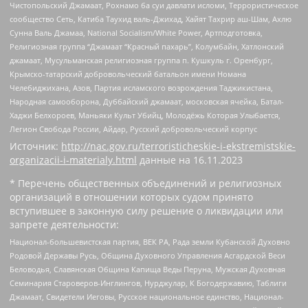
Чистопольский Джамаат, Рохнамо ба суи давлати исломи, Террористическое
сообщество Сеть, Катиба Таухид валь-Джихад, Хайят Тахрир аш-Шам, Ахлю
Сунна Валь Джамаа, National Socialism/White Power, Артподготовка,
Религиозная группа “Джамаат “Красный пахарь”, Колумбайн, Хатлонский
джамаат, Мусульманская религиозная группа п. Кушкуль г. Оренбург,
Крымско-татарский добровольческий батальон имени Номана
Челебиджихана, Азов, Партия исламского возрождения Таджикистана,
Народная самооборона, Дуббайский джамаат, московская ячейка, Батал-
Хаджи Белхороев, Маньяки Культ Убийц, Молодёжь Которая Улыбается,
Легион Свобода России, Айдар, Русский добровольческий корпус
Источник:
http://nac.gov.ru/terroristicheskie-i-ekstremistskie-
organizacii-i-materialy.html
данные на
16.11.2023
* Перечень общественных объединений и религиозных
организаций в отношении которых судом принято
вступившее в законную силу решение о ликвидации или
запрете деятельности:
Национал-большевистская партия, ВЕК РА, Рада земли Кубанской Духовно
Родовой Державы Русь, Община Духовного Управления Асгардской Веси
Беловодья, Славянская Община Капища Веды Перуна, Мужская Духовная
Семинария Староверов-Инглингов, Нурджулар, К Богодержавию, Таблиги
Джамаат, Свидетели Иеговы, Русское национальное единство, Национал-