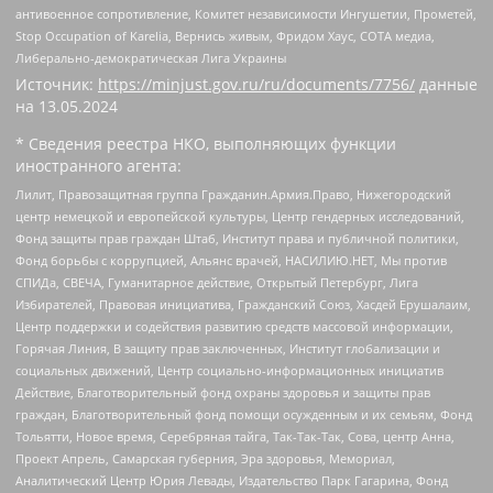
антивоенное сопротивление, Комитет независимости Ингушетии, Прометей,
Stop Occupation of Karelia, Вернись живым, Фридом Хаус, СОТА медиа,
Либерально-демократическая Лига Украины
Источник:
https://minjust.gov.ru/ru/documents/7756/
данные
на
13.05.2024
* Сведения реестра НКО, выполняющих функции
иностранного агента:
Лилит, Правозащитная группа Гражданин.Армия.Право, Нижегородский
центр немецкой и европейской культуры, Центр гендерных исследований,
Фонд защиты прав граждан Штаб, Институт права и публичной политики,
Фонд борьбы с коррупцией, Альянс врачей, НАСИЛИЮ.НЕТ, Мы против
СПИДа, СВЕЧА, Гуманитарное действие, Открытый Петербург, Лига
Избирателей, Правовая инициатива, Гражданский Союз, Хасдей Ерушалаим,
Центр поддержки и содействия развитию средств массовой информации,
Горячая Линия, В защиту прав заключенных, Институт глобализации и
социальных движений, Центр социально-информационных инициатив
Действие, Благотворительный фонд охраны здоровья и защиты прав
граждан, Благотворительный фонд помощи осужденным и их семьям, Фонд
Тольятти, Новое время, Серебряная тайга, Так-Так-Так, Сова, центр Анна,
Проект Апрель, Самарская губерния, Эра здоровья, Мемориал,
Аналитический Центр Юрия Левады, Издательство Парк Гагарина, Фонд