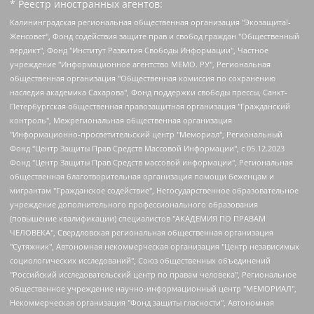
* Реестр иностранных агентов:
Калининградская региональная общественная организация "Экозащита!-Женсовет", Фонд содействия защите прав и свобод граждан "Общественный вердикт", Фонд "Институт Развития Свободы Информации", Частное учреждение "Информационное агентство МЕМО. РУ", Региональная общественная организация "Общественная комиссия по сохранению наследия академика Сахарова", Фонд поддержки свободы прессы, Санкт-Петербургская общественная правозащитная организация "Гражданский контроль", Межрегиональная общественная организация "Информационно-просветительский центр "Мемориал", Региональный Фонд "Центр Защиты Прав Средств Массовой Информации", с 05.12.2023 Фонд "Центр Защиты Прав Средств массовой информации", Региональная общественная благотворительная организация помощи беженцам и мигрантам "Гражданское содействие", Негосударственное образовательное учреждение дополнительного профессионального образования (повышение квалификации) специалистов "АКАДЕМИЯ ПО ПРАВАМ ЧЕЛОВЕКА", Свердловская региональная общественная организация "Сутяжник", Автономная некоммерческая организация "Центр независимых социологических исследований", Союз общественных объединений "Российский исследовательский центр по правам человека", Региональное общественное учреждение научно-информационный центр "МЕМОРИАЛ", Некоммерческая организация "Фонд защиты гласности", Автономная некоммерческая организация "Институт прав человека", Городская общественная организация "Екатеринбургское общество "МЕМОРИАЛ", Городская общественная организация "Рязанское историко-просветительское и правозащитное общество "Мемориал" (Рязанский Мемориал), Челябинский региональный орган общественной самодеятельности – женское общественное объединение "Женщины Евразии", Челябинский региональный орган общественной самодеятельности "Уральская правозащитная группа", Фонд содействия защите здоровья и социальной справедливости имени Андрея Рылькова, Автономная Некоммерческая Организация "Аналитический Центр Юрия Левады", Автономная некоммерческая организация социальной поддержки населения "Проект Апрель", Региональная общественная организация помощи женщинам и детям, находящимся в кризисной ситуации "Информационно-методический центр "Анна", Фонд содействия развитию массовых коммуникаций и правовому просвещению "Так-так-Так", Фонд содействия устойчивому развитию "Серебряная тайга", Свердловский региональный общественный фонд социальных проектов "Новое время", "Idel.Реалии", Кавказ.Реалии, Крым.Реалии, Телеканал Настоящее Время, Татаро-башкирская служба Радио Свобода (Azatliq Radiosi), Радио Свободная Европа/Радио Свобода (PCE/PC), "Сибирь.Реалии", "Фактограф", Благотворительный фонд помощи осужденным и их семьям, Автономная некоммерческая организация "Институт глобализации и социальных движений", Фонд "В защиту прав заключенных", Частное учреждение "Центр поддержки и содействия развитию средств массовой информации", Пензенский региональный общественный благотворительный фонд "Гражданский союз", "Север.Реалии", Некоммерческая организация Фонд "Правовая инициатива", Общество с ограниченной ответственностью "Радио Свободная Европа/Радио Свобода", Чешское информационное агентство "MEDIUM-ORIENT", Красноярская региональная общественная организация "Мы против СПИДа", Камалягин Денис Николаевич, Маркелов Сергей Евгеньевич, Пономарев Лев Александрович, Савицкая Людмила Алексеевна, Автономная некоммерческая организация "Центр по работе с проблемой насилия "НАСИЛИЮ.НЕТ", Межрегиональный профессиональный союз работников здравоохранения "Альянс врачей", Юридическое лицо, зарегистрированное в Латвийской Республике, SIA "Medusa Project" (регистрационный номер 40103797863, дата регистрации 10.06.2014), Некоммерческая организация "Фонд по борьбе с коррупцией", Автономная некоммерческая организация "Институт права и публичной политики", Баданин Роман Сергеевич, Гликин Максим Александрович, Железнова Мария Михайловна, Лукьянова Юлия Сергеевна, Маетная Елизавета Витальевна, Маняхин Петр Борисович, Чуракова Ольга Владимировна, Ярош Юлия Петровна, Юридическое лицо "The Insider SIA", зарегистрированное в Риге, Латвийская Республика (дата регистрации 26.06.2015), являющееся администратором доменного имени интернет-издания "The Insider SIA", https://theins.ru, Постернак Алексей Евгеньевич, Рубин Михаил Аркадьевич, Анин Роман Александрович, Юридическое лицо Istories fonds, зарегистрированное в Латвийской Республике (регистрационный номер 50008295751, дата регистрации 24.02.2020), Великовский Дмитрий Александрович, Долинина Ирина Николаевна, Мароховская Алеся Алексеевна, Шлейнов Роман Юрьевич, Шмагун Олеся Валентиновна, Общество с ограниченной ответственностью "Альтаир 2021", Общество с ограниченной ответственностью "Вега 2021", Общество с ограниченной ответственностью "Главный редактор 2021", Общество с ограниченной ответственностью "Ромашки монолит", Важенков Артем Валерьевич, Ивановская областная общественная организация "Центр гендерных исследований", Гурман Юрий Альбертович, Медиапроект "ОВД-Инфо", Егоров Владимир Владимирович, Жилинский Владимир Александрович, Общество с ограниченной ответственностью "ЗП", Иванова София Юрьевна, Карезина Инна Павловна, Кильтау Екатерина Викторовна, Петров Алексей Викторович, Пискунов Сергей Евгеньевич, Смирнов Сергей Сергеевич, Тихонов Михаил Сергеевич, Общество с ограниченной ответственностью "ЖУРНАЛИСТ-ИНОСТРАННЫЙ АГЕНТ", Арапова Галина Юрьевна, Вольтская Татьяна Анатольевна, Американская компания "Mason G.E.S. Anonymous Foundation" (США), являющаяся владельцем интернет-издания https://mnews.world/, Компания "Stichting Bellingcat", зарегистрированная в Нидерландах (дата регистрации 11.07.2018), Захаров Андрей Вячеславович, Клепиковская Екатерина Дмитриевна, Общество с ограниченной ответственностью "МЕМО", Перл Роман Александрович, Симонов Евгений Алексеевич, Соловьева Елена Анатольевна, Сотников Даниил Владимирович, Сурначева Елизавета Дмитриевна, Автономная некоммерческая организация по защите прав человека и информированию населения "Якутия – Наше Мнение", Общество с ограниченной ответственностью "Москоу диджитал медиа", с 26.01.2023 Общество с ограниченной ответственностью "Чайка Белые сады", Ветошкина Валерия Валерьевна, Заговора Максим Александрович, Межрегиональное общественное движение "Российская ЛГБТ - сеть", Оленичев Максим Владимирович, Павлов Иван Юрьевич, Скворцова Елена Сергеевна, Общество с ограниченной ответственностью "Как бы инагент", Кочетков Игорь Викторович, Общество с ограниченной ответственностью "Честные выборы", Еланчик Олег Александрович, Общество с ограниченной ответственностью "Нобелевский призыв", Гималова Регина Эмилевна, Григорьев Андрей Валерьевич, Григорьева Алина Александровна, Ассоциация по содействию защите прав призывников, альтернативнослужащих и военнослужащих "Правозащитная группа "Гражданин.Армия.Право", Хисамова Регина Фаритовна, Автономная некоммерческая организация по реализации социально-правовых программ "Лилит", Дальневосточное общественное движение "Маяк", Санкт-Петербургская ЛГБТ-инициативная группа "Выход", Инициативная группа ЛГБТ+ "Реверс", Алексеев Андрей Викторович, Бекбулатова Таисия Львовна, Беляев Иван Михайлович, Владыкина Елена Сергеевна, Гельман Марат Александрович, Никульшина Вероника Юрьевна, Толоконникова Надежда Андреевна, Шендерович Виктор Анатольевич, Общество с ограниченной ответственностью "Данное сообщение", Общество с ограниченной ответственностью Издательский дом "Новая глава", Айнбиндер Александра Александровна, Московский комьюнити-центр для ЛГБТ+инициатив, Благотворительный фонд развития филантропии, Deutsche Welle (Германия, Kurt-Schumacher-Strasse 3, 53113 Bonn), Борзунова Мария Михайловна, Воробьев Виктор Викторович, Голубева Анна Львовна, Константинова Алла Михайловна, Малкова Ирина Владимировна, Мурадов Мурад Абдулгалимович, Осетинская Елизавета Николаевна, Понасенков Евгений Николаевич, Ганапольский Матвей Юрьевич, Киселев Евгений Алексеевич, Борухович Ирина Григорьевна, Дремин Иван Тимофеевич, Дубровский Дмитрий Викторович, Красноярская региональная общественная организация поддержки и развития альтернативных образовательных технологий и межкультурных коммуникаций "ИНТЕРРА", Маяковская Екатерина Алексеевна, Фейгин Марк Захарович, Филимонов Андрей Викторович, Дзугкоева Регина Николаевна, Доброхотов Роман Александрович, Дудь Юрий Александрович, Елкин Сергей Владимирович, Кругликов Кирилл Игоревич, Сабунаева Мария Леонидовна, Семенов Алексей Владимирович, Шаинян Карен Багратович, Шульман Екатерина Михайловна, Асафьев Артур Валерьевич, Вахштайн Виктор Семенович, Венедиктов Алексей Алексеевич, Лушникова Екатерина Евгеньевна, Волков Леонид Михайлович, Невзоров Александр Глебович, Пархоменко Сергей Борисович, Сироткин Ярослав Николаевич, Кара-Мурза Владимир Владимирович, Баранова Наталья Владимировна, Гозман Леонид Яковлевич, Кагарлицкий Борис Юльевич, Климарев Михаил Валерьевич, Милов Владимир Станиславович, Автономная некоммерческая организация Краснодарский центр современного искусства "Типография", Моргенштерн Алишер Тагирович, Соболь Любовь Эдуардовна, Общество с ограниченной ответственностью "ЛИЗА НОРМ", Каспаров Гарри Кимович, Ходорковский Михаил Борисович, Общество с ограниченной ответственностью "Апрельские тезисы", Данилович Ирина Брониславовна, Кашин Олег Владимирович, Петров Николай Владимирович, Пивоваров Алексей Владимирович, Соколов Михаил Владимирович, Цветкова Юлия Владимировна, Чичваркин Евгений Александрович, Комитет против пыток/Команда против пыток, Общество с ограниченной ответственностью "Первый научный", Общество с ограниченной ответственностью "Вертолет и ко", Белоцерковская Вероника Борисовна, Кац Максим Евгеньевич, Лазарева Татьяна Юрьевна, Шаведдинов Руслан Табризович, Яшин Илья Валерьевич, Общество с ограниченной ответственностью "Иноагент ААВ", Алешковский Дмитрий Петрович, Альбац Евгения Марковна, Быков Дмитрий Львович, Галямина Юлия Евгеньевна, Лойко Сергей Леонидович, Мартынов Кирилл Константинович, Медведев Сергей Александрович, Крашенинников Федор Геннадиевич, Гордеева Катерина Вл