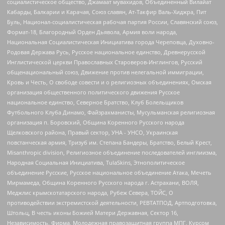
социалистическое общество, Джамаат мувахидов, Объединенный Вилайат
Кабарды, Балкарии и Карачая, Союз славян, Ат-Такфир Валь-Хиджра, Пит
Буль, Национал-социалистическая рабочая партия России, Славянский союз,
Формат-18, Благородный Орден Дьявола, Армия воли народа,
Национальная Социалистическая Инициатива города Череповца, Духовно-
Родовая Держава Русь, Русское национальное единство, Древнерусской
Инглистической церкви Православных Староверов-Инглингов, Русский
общенациональный союз, Движение против нелегальной иммиграции,
Кровь и Честь, О свободе совести и о религиозных объединениях, Омская
организация общественного политического движения Русское
национальное единство, Северное Братство, Клуб Болельщиков
Футбольного Клуба Динамо, Файзрахманисты, Мусульманская религиозная
организация п. Боровский, Община Коренного Русского народа
Щелковского района, Правый сектор, УНА - УНСО, Украинская
повстанческая армия, Тризуб им. Степана Бандеры, Братство, Белый Крест,
Misanthropic division, Религиозное объединение последователей инглиизма,
Народная Социальная Инициатива, TulaSkins, Этнополитическое
объединение Русские, Русское национальное объединение Атака, Мечеть
Мирмамеда, Община Коренного Русского народа г. Астрахани, ВОЛЯ,
Меджлис крымскотатарского народа, Рубеж Севера, ТОЙС, О
противодействии экстремистской деятельности, РЕВТАТПОД, Артподготовка,
Штольц, В честь иконы Божией Матери Державная, Сектор 16,
Независимость, Фирма, Молодежная правозащитная группа МПГ, Курсом