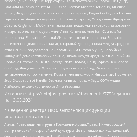
возвращение Северных территорий, Крымскотатарский Ресурсный Центр,
Глобальный союз IndustriALL, Russian Election Monitor, Article 19, Мнение
медиа, Федерация анархического черного креста, Радио Свободная Европа,
Германское общество изучения Восточной Европы, Фонд имени Фридриха
Эберта, XZ gGmbH, Мобильная академия поддержки гендерной демократии
и миротворчества, Форум имени Льва Копелева, American Councils for
International Education, Cultural Vistas, Institute of International Education,
Антивоенное движение Антальи, Открытый диалог, Школа международных
отношений и государственной политики им Питера Мунка, Российско-
канадский демократический альянс, Школа международных отношений им
Нормана Патерсона, Центр Гражданских Свобод, Фонд Бориса Немцова за
Свободу, Фонд имени Фридриха Науманна за свободу, Феминистское
антивоенное сопротивление, Комитет независимости Ингушетии, Прометей,
Stop Occupation of Karelia, Вернись живым, Фридом Хаус, СОТА медиа,
Либерально-демократическая Лига Украины
Источник:
https://minjust.gov.ru/ru/documents/7756/
данные
на
13.05.2024
* Сведения реестра НКО, выполняющих функции
иностранного агента:
Лилит, Правозащитная группа Гражданин.Армия.Право, Нижегородский
центр немецкой и европейской культуры, Центр гендерных исследований,
Фонд защиты прав граждан Штаб, Институт права и публичной политики,