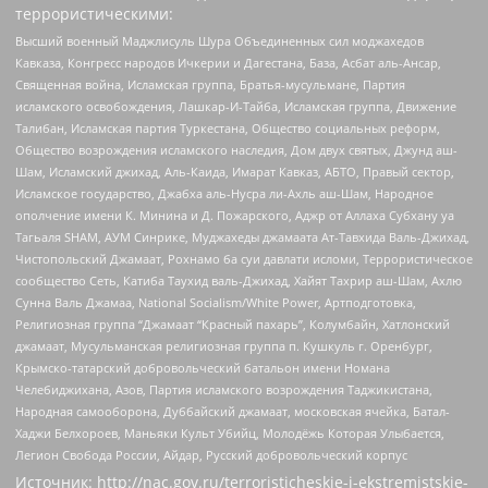
террористическими:
Высший военный Маджлисуль Шура Объединенных сил моджахедов
Кавказа, Конгресс народов Ичкерии и Дагестана, База, Асбат аль-Ансар,
Священная война, Исламская группа, Братья-мусульмане, Партия
исламского освобождения, Лашкар-И-Тайба, Исламская группа, Движение
Талибан, Исламская партия Туркестана, Общество социальных реформ,
Общество возрождения исламского наследия, Дом двух святых, Джунд аш-
Шам, Исламский джихад, Аль-Каида, Имарат Кавказ, АБТО, Правый сектор,
Исламское государство, Джабха аль-Нусра ли-Ахль аш-Шам, Народное
ополчение имени К. Минина и Д. Пожарского, Аджр от Аллаха Субхану уа
Тагьаля SHAM, АУМ Синрике, Муджахеды джамаата Ат-Тавхида Валь-Джихад,
Чистопольский Джамаат, Рохнамо ба суи давлати исломи, Террористическое
сообщество Сеть, Катиба Таухид валь-Джихад, Хайят Тахрир аш-Шам, Ахлю
Сунна Валь Джамаа, National Socialism/White Power, Артподготовка,
Религиозная группа “Джамаат “Красный пахарь”, Колумбайн, Хатлонский
джамаат, Мусульманская религиозная группа п. Кушкуль г. Оренбург,
Крымско-татарский добровольческий батальон имени Номана
Челебиджихана, Азов, Партия исламского возрождения Таджикистана,
Народная самооборона, Дуббайский джамаат, московская ячейка, Батал-
Хаджи Белхороев, Маньяки Культ Убийц, Молодёжь Которая Улыбается,
Легион Свобода России, Айдар, Русский добровольческий корпус
Источник:
http://nac.gov.ru/terroristicheskie-i-ekstremistskie-