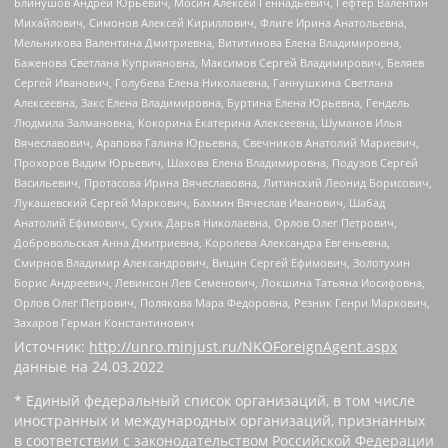
Блинушов Андрей Юрьевич, Мосин Алексей Геннадьевич, Гефтер Валентин
Михайлович, Симонов Алексей Кириллович, Флиге Ирина Анатольевна,
Мельникова Валентина Дмитриевна, Вититинова Елена Владимировна,
Баженова Светлана Куприяновна, Максимов Сергей Владимирович, Беляев
Сергей Иванович, Голубева Елена Николаевна, Ганнушкина Светлана
Алексеевна, Закс Елена Владимировна, Буртина Елена Юрьевна, Гендель
Людмила Залмановна, Кокорина Екатерина Алексеевна, Шуманов Илья
Вячеславович, Арапова Галина Юрьевна, Свечников Анатолий Мариевич,
Прохоров Вадим Юрьевич, Шахова Елена Владимировна, Подузов Сергей
Васильевич, Протасова Ирина Вячеславовна, Литинский Леонид Борисович,
Лукашевский Сергей Маркович, Бахмин Вячеслав Иванович, Шабад
Анатолий Ефимович, Сухих Дарья Николаевна, Орлов Олег Петрович,
Добровольская Анна Дмитриевна, Королева Александра Евгеньевна,
Смирнов Владимир Александрович, Вицин Сергей Ефимович, Золотухин
Борис Андреевич, Левинсон Лев Семенович, Локшина Татьяна Иосифовна,
Орлов Олег Петрович, Полякова Мара Федоровна, Резник Генри Маркович,
Захаров Герман Константинович
Источник:
http://unro.minjust.ru/NKOForeignAgent.aspx
данные на
24.03.2022
* Единый федеральный список организаций, в том числе
иностранных и международных организаций, признанных
в соответствии с законодательством Российской Федерации