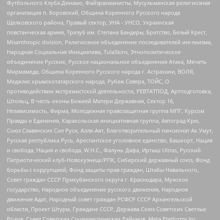
Футбольного Клуба Динамо, Файзрахманисты, Мусульманская религиозная
организация п. Боровский, Община Коренного Русского народа
Щелковского района, Правый сектор, УНА - УНСО, Украинская
повстанческая армия, Тризуб им. Степана Бандеры, Братство, Белый Крест,
Misanthropic division, Религиозное объединение последователей инглиизма,
Народная Социальная Инициатива, TulaSkins, Этнополитическое
объединение Русские, Русское национальное объединение Атака, Мечеть
Мирмамеда, Община Коренного Русского народа г. Астрахани, ВОЛЯ,
Меджлис крымскотатарского народа, Рубеж Севера, ТОЙС, О
противодействии экстремистской деятельности, РЕВТАТПОД, Артподготовка,
Штольц, В честь иконы Божией Матери Державная, Сектор 16,
Независимость, Фирма, Молодежная правозащитная группа МПГ, Курсом
Правды и Единения, Каракольская инициативная группа, Автоград Крю,
Союз Славянских Сил Руси, Алля-Аят, Благотворительный пансионат Ак Умут,
Русская республика Русь, Арестантское уголовное единство, Башкорт, Нация
и свобода, Нация и свобода, W.H.С., Фалунь Дафа, Иртыш Ultras, Русский
Патриотический клуб-Новокузнецк/РПК, Сибирский державный союз, Фонд
борьбы с коррупцией, Фонд защиты прав граждан, Штабы Навального,
Совет граждан СССР Прикубанского округа г. Краснодара, Мужское
государство, Народное объединение русского движения, Народное
движение Адат, Народный совет граждан РСФСР СССР Архангельской
области, Проект Штурм, Граждане СССР, Держава Союз Советских Светлых
Родов, Совет Советских Социалистических Районов, Meta Platforms Inc,