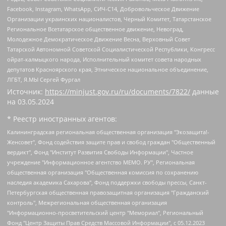
Facebook, Instagram, WhatsApp, СИЧ-С14, Добровольческое Движение
Организации украинских националистов, Черный Комитет, Татарстанское
Региональное Всетатарское общественное движение, Невоград,
Молодежное Демократическое Движение Весна, Верховный Совет
Татарской Автономной Советской Социалистической Республики, Конгресс
ойрат-калмыцкого народа, Исполнительный комитет совета народных
депутатов Красноярского края, Этническое национальное объединение,
ЛГБТ, Я.МЫ Сергей Фургал
Источник:
https://minjust.gov.ru/ru/documents/7822/
данные
на
03.05.2024
* Реестр иностранных агентов:
Калининградская региональная общественная организация "Экозащита!-Женсовет", Фонд содействия защите прав и свобод граждан "Общественный вердикт", Фонд "Институт Развития Свободы Информации", Частное учреждение "Информационное агентство МЕМО. РУ", Региональная общественная организация "Общественная комиссия по сохранению наследия академика Сахарова", Фонд поддержки свободы прессы, Санкт-Петербургская общественная правозащитная организация "Гражданский контроль", Межрегиональная общественная организация "Информационно-просветительский центр "Мемориал", Региональный Фонд "Центр Защиты Прав Средств Массовой Информации", с 05.12.2023 Фонд "Центр Защиты Прав Средств массовой информации", Региональная общественная благотворительная организация помощи беженцам и мигрантам "Гражданское содействие", Негосударственное образовательное учреждение дополнительного профессионального образования (повышение квалификации) специалистов "АКАДЕМИЯ ПО ПРАВАМ ЧЕЛОВЕКА", Свердловская региональная общественная организация "Сутяжник", Автономная некоммерческая организация "Центр независимых социологических исследований", Союз общественных объединений "Российский исследовательский центр по правам человека", Региональное общественное учреждение научно-информационный центр "МЕМОРИАЛ", Некоммерческая организация "Фонд защиты гласности", Автономная некоммерческая организация "Институт прав человека", Городская общественная организация "Екатеринбургское общество "МЕМОРИАЛ", Городская общественная организация "Рязанское историко-просветительское и правозащитное общество "Мемориал" (Рязанский Мемориал), Челябинский региональный орган общественной самодеятельности – женское общественное объединение "Женщины Евразии", Челябинский региональный орган общественной самодеятельности "Уральская правозащитная группа", Фонд содействия защите здоровья и социальной справедливости имени Андрея Рылькова, Автономная Некоммерческая Организация "Аналитический Центр Юрия Левады", Автономная некоммерческая организация социальной поддержки населения "Проект Апрель", Региональная общественная организация помощи женщинам и детям, находящимся в кризисной ситуации "Информационно-методический центр "Анна", Фонд содействия развитию массовых коммуникаций и правовому просвещению "Так-так-Так", Фонд содействия устойчивому развитию "Серебряная тайга", Свердловский региональный общественный фонд социальных проектов "Новое время", "Idel.Реалии", Кавказ.Реалии, Крым.Реалии, Телеканал Настоящее Время, Татаро-башкирская служба Радио Свобода (Azatliq Radiosi), Радио Свободная Европа/Радио Свобода (PCE/PC), "Сибирь.Реалии", "Фактограф", Благотворительный фонд помощи осужденным и их семьям, Автономная некоммерческая организация "Институт глобализации и социальных движений", Фонд "В защиту прав заключенных", Частное учреждение "Центр поддержки и содействия развитию средств массовой информации", Пензенский региональный общественный благотворительный фонд "Гражданский союз", "Север.Реалии", Некоммерческая организация Фонд "Правовая инициатива", Общество с ограниченной ответственностью "Радио Свободная Европа/Радио Свобода", Чешское информационное агентство "MEDIUM-ORIENT", Красноярская региональная общественная организация "Мы против СПИДа", Камалягин Денис Николаевич, Маркелов Сергей Евгеньевич, Пономарев Лев Александрович, Савицкая Людмила Алексеевна, Автономная некоммерческая организация "Центр по работе с проблемой насилия "НАСИЛИЮ.НЕТ", Межрегиональный профессиональный союз работников здравоохранения "Альянс врачей", Юридическое лицо, зарегистрированное в Латвийской Республике, SIA "Medusa Project" (регистрационный номер 40103797863, дата регистрации 10.06.2014), Некоммерческая организация "Фонд по борьбе с коррупцией", Автономная некоммерческая организация "Институт права и публичной политики", Баданин Роман Сергеевич, Гликин Максим Александрович, Железнова Мария Михайловна, Лукьянова Юлия Сергеевна, Маетная Елизавета Витальевна, Маняхин Петр Борисович, Чуракова Ольга Владимировна, Ярош Юлия Петровна, Юридическое лицо "The Insider SIA", зарегистрированное в Риге, Латвийская Республика (дата регистрации 26.06.2015), являющееся администратором доменного имени интернет-издания "The Insider SIA", https://theins.ru, Постернак Алексей Евгеньевич, Рубин Михаил Аркадьевич, Анин Роман Александрович, Юридическое лицо Istories fonds, зарегистрированное в Латвийской Республике (регистрационный номер 50008295751, дата регистрации 24.02.2020), Великовский Дмитрий Александрович, Долинина Ирина Николаевна, Мароховская Алеся Алексеевна, Шлейнов Роман Юрьевич, Шмагун Олеся Валентиновна, Общество с ограниченной ответственностью "Альтаир 2021", Общество с ограниченной ответственностью "Вега 2021", Общество с ограниченной ответственностью "Главный редактор 2021", Общество с ограниченной ответственностью "Ромашки монолит", Важенков Артем Валерьевич, Ивановская областная общественная организация "Центр гендерных исследований", Гурман Юрий Альбертович, Медиапроект "ОВД-Инфо", Егоров Владимир Владимирович, Жилинский Владимир Александрович, Общество с ограниченной ответственностью "ЗП", Иванова София Юрьевна, Карезина Инна Павловна, Кильтау Екатерина Викторовна, Петров Алексей Викторович, Пискунов Сергей Евгеньевич, Смирнов Сергей Сергеевич, Тихонов Михаил Сергеевич, Общество с ограниченной ответственностью "ЖУРНАЛИСТ-ИНОСТРАННЫЙ АГЕНТ", Арапова Галина Юрьевна, Вольтская Татьяна Анатольевна, Американская компания "Mason G.E.S. Anonymous Foundation" (США), являющаяся владельцем интернет-издания https://mnews.world/, Компания "Stichting Bellingcat", зарегистрированная в Нидерландах (дата регистрации 11.07.2018), Захаров Андрей Вячеславович, Клепиковская Екатерина Дмитриевна, Общество с ограниченной ответственностью "МЕМО", Перл Роман Александрович, Симонов Евгений Алексеевич, Соловьева Елена Анатольевна, Сотников Даниил Владимирович, Сурначева Елизавета Дмитриевна, Автономная некоммерческая организация по защите прав человека и информированию населения "Якутия – Наше Мнение", Общество с ограниченной ответственностью "Москоу диджитал медиа", с 26.01.2023 Общество с ограниченной ответственностью "Чайка Белые сады", Ветошкина Валерия Валерьевна, Заговора Максим Александрович, Межрегиональное общественное движение "Российская ЛГБТ - сеть", Оленичев Максим Владимирович, Павлов Иван Юрьевич, Скворцова Елена Сергеевна, Общество с ограниченной ответственностью "Как бы инагент", Кочетков Игорь Викторович, Общество с ограниченной ответственностью "Честные выборы", Еланчик Олег Александрович, Общество с ограниченной ответственностью "Нобелевский призыв", Гималова Регина Эмилевна, Григорьев Андрей Валерьевич, Григорьева Алина Александровна, Ассоциация по содействию защите прав призывников, альтернативнослужащих и военнослужащих "Правозащитная группа "Гражданин.Армия.Право", Хисамова Регина Фаритовна, Автономная некоммерческая организация по реализации социально-правовых программ "Лилит", Дальневосточное общественное движение "Маяк", Санкт-Петербургская ЛГБТ-инициативная группа "Выход", Инициативная группа ЛГБТ+ "Реверс", Алексеев Андрей Викторович, Бекбулатова Таисия Львовна, Беляев Иван Михайлович, Владыкина Елена Сергеевна, Гельман Марат Александрович, Никульшина Вероника Юрьевна, Толоконникова Надежда Андреевна, Шендерович Виктор Анатольевич, Общество с ограниченной ответственностью "Данное сообщение", Общество с ограниченной ответственностью Издательский дом "Новая глава", Айнбиндер Александра Александровна, Московский комьюнити-центр для ЛГБТ+инициатив, Благотворительный фонд развития филантропии, Deutsche Welle (Германия, Kurt-Schumacher-Strasse 3, 53113 Bonn), Борзунова Мария Михайловна, Воробьев Виктор Викторович, Голубева Анна Львовна, Константинова Алла Михайловна, Малкова Ирина Владимировна, Мурадов Мурад Абдулгалимович, Осетинская Елизавета Николаевна, Понасенков Евгений Николаевич, Ганапольский Матвей Юрьевич, Киселев Евгений Алексеевич, Борухович Ирина Григорьевна, Дремин Иван Тимофеевич, Дубровский Дмитрий Викторович, Красноярская региональная общественная организация поддержки и развития альтернативных образовательных технологий и межкультурных коммуникаций "ИНТЕРРА", Маяковская Екатерина Алексеевна, Фейгин Марк Захарович, Филимонов Андрей Викторович, Дзугкоева Регина Николаевна, Доброхотов Роман Александрович, Дудь Юрий Александрович, Елкин Сергей Владимирович, Кругликов Кирилл Игоревич, Сабунаева Мария Леонидовна, Семенов Алексей Владимирович, Шаинян Карен Багратович, Шульман Екатерина Михайловна, Асафьев Артур Валерьевич, Вахштайн Виктор Семенович, Венедиктов Алексей Алексеевич, Лушникова Екатерина Евгеньевна, Волков Леонид Михайлович, Невзоров Александр Глебович, Пархоменко Сергей Борисович, Сироткин Ярослав Николаевич, Кара-Мурза Владимир Владимирович, Баранова Наталья Владимировна, Гозман Леонид Яковлевич, Кагарлицкий Борис Юльевич, Климарев Михаил Валерьевич, Милов Владимир Станиславович, Автономная некоммерческая организация Краснодарский центр современного искусства "Типография", Моргенштерн Алишер Тагирович, Соболь Любовь Эдуардовна, Общество с ограниченной ответственностью "ЛИЗА НОРМ", Каспаров Гарри Кимович, Ходорковский Михаил Борисович, Общество с ограниченной ответственностью "Апрельские тезисы", Данилович Ирина Брониславовна, Кашин Олег Владимирович, Петров Николай Владимирович, Пивоваров Алексей Владимирович, Соколов Михаил Владимирович, Цветкова Юлия Владимировна, Чичваркин Евгений Александрович, Комитет против пыток/Команда против пыток, Общество с ограниченной ответственностью "Первый научный", Общество с ограниченной ответственностью "Вертолет и ко", Белоцерковская Вероника Борисовна, Кац Максим Евгеньевич, Лазарева Татьяна Юрьевна, Шаведдинов Руслан Табризович, Яшин Илья Валерьевич, Общество с ограниченной ответственностью "Иноагент ААВ", Алешковский Дмитрий Петрович, Альбац Евгения Марковна, Быков Дмитрий Львович, Галямина Юлия Евгеньевна, Лойко Сергей Леонидович, Мартынов Кирилл Константинович, Медведев Сергей Александрович, Крашенинников Федор Геннадиевич, Гордеева Катерина Вл