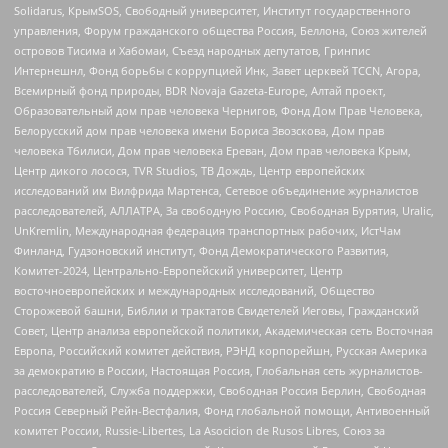
Solidarus, КрымSOS, Свободный университет, Институт государственного
управления, Форум гражданского общества Россия, Беллона, Союз жителей
островов Тисима и Хабомаи, Съезд народных депутатов, Гринпис
Интернешнл, Фонд борьбы с коррупцией Инк, Завет церквей TCCN, Агора,
Всемирный фонд природы, BDR Novaja Gazeta-Europe, Алтай проект,
Образовательный дом прав человека Чернигов, Фонд Дом Прав Человека,
Белорусский дом прав человека имени Бориса Звозскова, Дом прав
человека Тбилиси, Дом прав человека Ереван, Дом прав человека Крым,
Центр дикого лосося, TVR Studios, ТВ Дождь, Центр европейских
исследований им Вилфрида Мартенса, Сетевое объединение журналистов
расследователей, АЛЛАТРА, За свободную Россию, Свободная Бурятия, Uralic,
UnKremlin, Международная федерация транспортных рабочих, ИстЧам
Финланд, Гудзоновский институт, Фонд Демократического Развития,
Комитет-2024, Центрально-Европейский университет, Центр
восточноевропейских и международных исследований, Общество
Сторожевой башни, Библии и трактатов Свидетелей Иеговы, Гражданский
Совет, Центр анализа европейской политики, Академическая сеть Восточная
Европа, Российский комитет действия, РЭНД корпорейшн, Русская Америка
за демократию в России, Настоящая Россия, Глобальная сеть журналистов-
расследователей, Служба поддержки, Свободная Россия Берлин, Свободная
Россия Северный Рейн-Вестфалия, Фонд глобальной помощи, Антивоенный
комитет России, Russie-Libertes, La Asocicion de Rusos Libres, Союз за