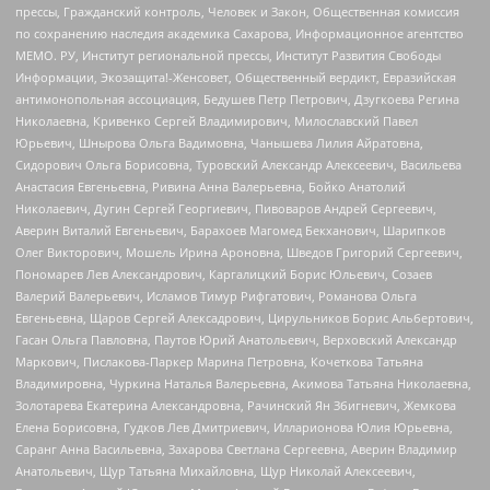
прессы, Гражданский контроль, Человек и Закон, Общественная комиссия
по сохранению наследия академика Сахарова, Информационное агентство
МЕМО. РУ, Институт региональной прессы, Институт Развития Свободы
Информации, Экозащита!-Женсовет, Общественный вердикт, Евразийская
антимонопольная ассоциация, Бедушев Петр Петрович, Дзугкоева Регина
Николаевна, Кривенко Сергей Владимирович, Милославский Павел
Юрьевич, Шнырова Ольга Вадимовна, Чанышева Лилия Айратовна,
Сидорович Ольга Борисовна, Туровский Александр Алексеевич, Васильева
Анастасия Евгеньевна, Ривина Анна Валерьевна, Бойко Анатолий
Николаевич, Дугин Сергей Георгиевич, Пивоваров Андрей Сергеевич,
Аверин Виталий Евгеньевич, Барахоев Магомед Бекханович, Шарипков
Олег Викторович, Мошель Ирина Ароновна, Шведов Григорий Сергеевич,
Пономарев Лев Александрович, Каргалицкий Борис Юльевич, Созаев
Валерий Валерьевич, Исламов Тимур Рифгатович, Романова Ольга
Евгеньевна, Щаров Сергей Алексадрович, Цирульников Борис Альбертович,
Гасан Ольга Павловна, Паутов Юрий Анатольевич, Верховский Александр
Маркович, Пислакова-Паркер Марина Петровна, Кочеткова Татьяна
Владимировна, Чуркина Наталья Валерьевна, Акимова Татьяна Николаевна,
Золотарева Екатерина Александровна, Рачинский Ян Збигневич, Жемкова
Елена Борисовна, Гудков Лев Дмитриевич, Илларионова Юлия Юрьевна,
Саранг Анна Васильевна, Захарова Светлана Сергеевна, Аверин Владимир
Анатольевич, Щур Татьяна Михайловна, Щур Николай Алексеевич,