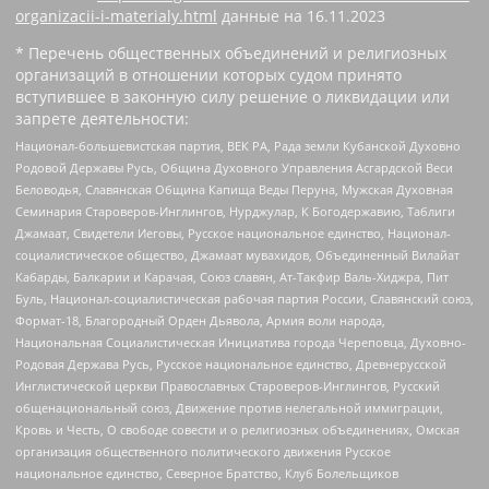
organizacii-i-materialy.html
данные на
16.11.2023
* Перечень общественных объединений и религиозных
организаций в отношении которых судом принято
вступившее в законную силу решение о ликвидации или
запрете деятельности:
Национал-большевистская партия, ВЕК РА, Рада земли Кубанской Духовно
Родовой Державы Русь, Община Духовного Управления Асгардской Веси
Беловодья, Славянская Община Капища Веды Перуна, Мужская Духовная
Семинария Староверов-Инглингов, Нурджулар, К Богодержавию, Таблиги
Джамаат, Свидетели Иеговы, Русское национальное единство, Национал-
социалистическое общество, Джамаат мувахидов, Объединенный Вилайат
Кабарды, Балкарии и Карачая, Союз славян, Ат-Такфир Валь-Хиджра, Пит
Буль, Национал-социалистическая рабочая партия России, Славянский союз,
Формат-18, Благородный Орден Дьявола, Армия воли народа,
Национальная Социалистическая Инициатива города Череповца, Духовно-
Родовая Держава Русь, Русское национальное единство, Древнерусской
Инглистической церкви Православных Староверов-Инглингов, Русский
общенациональный союз, Движение против нелегальной иммиграции,
Кровь и Честь, О свободе совести и о религиозных объединениях, Омская
организация общественного политического движения Русское
национальное единство, Северное Братство, Клуб Болельщиков