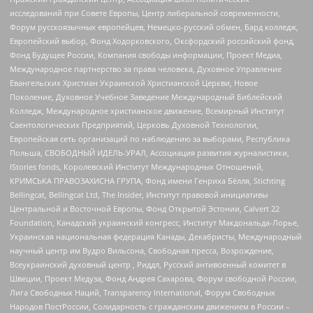
исследований при Совете Европы, Центр либеральной современности,
Форум русскоязычных европейцев, Немецко-русский обмен, Бард колледж,
Европейский выбор, Фонд Ходорковского, Оксфордский российский фонд,
Фонд Будущее России, Компания свободы информации, Проект Медиа,
Международное партнерство за права человека, Духовное Управление
Евангельских Христиан Украинской Христианской Церкви, Новое
Поколение, Духовное Учебное Заведение Международный Библейский
Колледж, Международное христианское движение, Всемирный Институт
Саентологических Предприятий, Церковь Духовной Технологии,
Европейская сеть организаций по наблюдению за выборами, Республика
Польша, СВОБОДНЫЙ ИДЕЛЬ-УРАЛ, Ассоциация развития журналистики,
IStories fonds, Королевский Институт Международных Отношений,
КРИМСЬКА ПРАВОЗАХИСНА ГРУПА, Фонд имени Генриха Бёлля, Stichting
Bellingcat, Bellingcat Ltd, The Insider, Институт правовой инициативы
Центральной и Восточной Европы, Фонд Открытой Эстонии, Calvert 22
Foundation, Канадский украинский конгресс, Институт Макдональда-Лорье,
Украинская национальная федерация Канады, Декабристы, Международный
научный центр им Вудро Вильсона, Свободная пресса, Возрождение,
Всеукраинский духовный центр , Риддл, Русский антивоенный комитет в
Швеции, Проект Медуза, Фонд Андрея Сахарова, Форум свободной России,
Лига Свободных Наций, Transparеncy International, Форум Свободных
Народов ПостРоссии, Солидарность с гражданским движением в России –