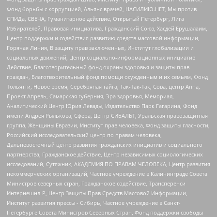
Фонд борьбы с коррупцией, Альянс врачей, НАСИЛИЮ.НЕТ, Мы против
СПИДа, СВЕЧА, Гуманитарное действие, Открытый Петербург, Лига
Избирателей, Правовая инициатива, Гражданский Союз, Хасдей Ерушалаим,
Центр поддержки и содействия развитию средств массовой информации,
Горячая Линия, В защиту прав заключенных, Институт глобализации и
социальных движений, Центр социально-информационных инициатив
Действие, Благотворительный фонд охраны здоровья и защиты прав
граждан, Благотворительный фонд помощи осужденным и их семьям, Фонд
Тольятти, Новое время, Серебряная тайга, Так-Так-Так, Сова, центр Анна,
Проект Апрель, Самарская губерния, Эра здоровья, Мемориал,
Аналитический Центр Юрия Левады, Издательство Парк Гагарина, Фонд
имени Андрея Рылькова, Сфера, Центр СИБАЛЬТ, Уральская правозащитная
группа, Женщины Евразии, Институт прав человека, Фонд защиты гласности,
Российский исследовательский центр по правам человека,
Дальневосточный центр развития гражданских инициатив и социального
партнерства, Гражданское действие, Центр независимых социологических
исследований, Сутяжник, АКАДЕМИЯ ПО ПРАВАМ ЧЕЛОВЕКА, Центр развития
некоммерческих организаций, Частное учреждение в Калининграде Совета
Министров северных стран, Гражданское содействие, Трансперенси
Интернешнл-Р, Центр Защиты Прав Средств Массовой Информации,
Институт развития прессы - Сибирь, Частное учреждение в Санкт-
Петербурге Совета Министров Северных Стран, Фонд поддержки свободы