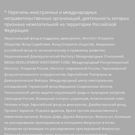
* Перечень иностранных и международных
неправительственных организаций, деятельность которых
признана нежелательной на территории Российской
Федерации:
Национальный фонд в поддержку демократии, Институт Открытое
Общество Фонд Содействия, Фонд Открытое общество, Американо-
российский фонд по экономическому и правовому развитию,
Национальный Демократический Институт Международных Отношений,
MEDIA DEVELOPMENT INVESTMENT FUND, Международный Республиканский
Институт, Открытая Россия, Институт современной России, Черноморский
фонд регионального сотрудничества, Европейская Платформа за
Демократические Выборы, Международный центр электоральных
исследований, Германский фонд Маршалла Соединенных Штатов,
Тихоокеанский центр защиты окружающей среды и природных ресурсов,
Свободная Россия, Всемирный конгресс украинцев, Атлантический совет,
Человек в беде, Европейский фонд за демократию, Джеймстаунский фонд,
Прожект Хармони, Родники дракона, Врачи против насильственного
извлечения органов, Фалунь Дафа, Друзья Фалуньгун, Фалуньгун, Коалиция
по расследованию преследования в отношении Фалуньгун в Китае,
Всемирная организация по расследованию преследований Фалуньгун,
Пражский гражданский центр, Ассоциация школ политических