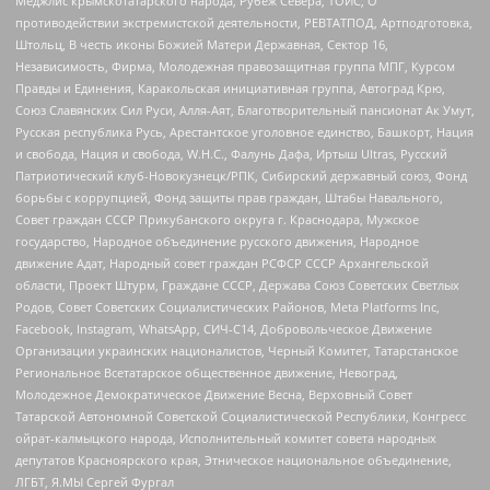
Меджлис крымскотатарского народа, Рубеж Севера, ТОЙС, О
противодействии экстремистской деятельности, РЕВТАТПОД, Артподготовка,
Штольц, В честь иконы Божией Матери Державная, Сектор 16,
Независимость, Фирма, Молодежная правозащитная группа МПГ, Курсом
Правды и Единения, Каракольская инициативная группа, Автоград Крю,
Союз Славянских Сил Руси, Алля-Аят, Благотворительный пансионат Ак Умут,
Русская республика Русь, Арестантское уголовное единство, Башкорт, Нация
и свобода, Нация и свобода, W.H.С., Фалунь Дафа, Иртыш Ultras, Русский
Патриотический клуб-Новокузнецк/РПК, Сибирский державный союз, Фонд
борьбы с коррупцией, Фонд защиты прав граждан, Штабы Навального,
Совет граждан СССР Прикубанского округа г. Краснодара, Мужское
государство, Народное объединение русского движения, Народное
движение Адат, Народный совет граждан РСФСР СССР Архангельской
области, Проект Штурм, Граждане СССР, Держава Союз Советских Светлых
Родов, Совет Советских Социалистических Районов, Meta Platforms Inc,
Facebook, Instagram, WhatsApp, СИЧ-С14, Добровольческое Движение
Организации украинских националистов, Черный Комитет, Татарстанское
Региональное Всетатарское общественное движение, Невоград,
Молодежное Демократическое Движение Весна, Верховный Совет
Татарской Автономной Советской Социалистической Республики, Конгресс
ойрат-калмыцкого народа, Исполнительный комитет совета народных
депутатов Красноярского края, Этническое национальное объединение,
ЛГБТ, Я.МЫ Сергей Фургал