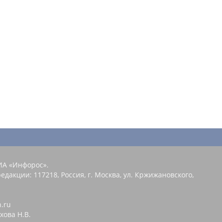
ИА «Инфорос».
едакции: 117218, Россия, г. Москва, ул. Кржижановского,
n.ru
хова Н.В.