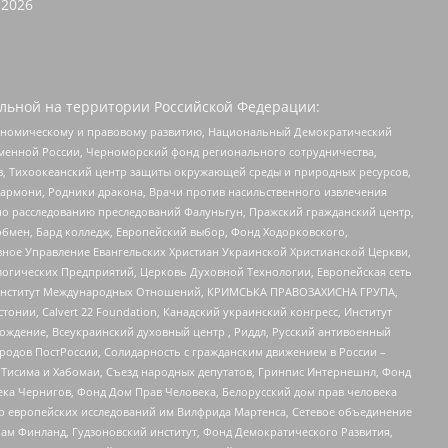
2026
льной на территории Российской Федерации:
кономическому и правовому развитию, Национальный Демократический
менной России, Черноморский фонд регионального сотрудничества,
, Тихоокеанский центр защиты окружающей среды и природных ресурсов,
 Хармони, Родники дракона, Врачи против насильственного извлечения
по расследованию преследований Фалуньгун, Пражский гражданский центр,
бмен, Бард колледж, Европейский выбор, Фонд Ходорковского,
ное Управление Евангельских Христиан Украинской Христианской Церкви,
огических Предприятий, Церковь Духовной Технологии, Европейская сеть
ий Институт Международных Отношений, КРИМСЬКА ПРАВОЗАХИСНА ГРУПА,
стонии, Calvert 22 Foundation, Канадский украинский конгресс, Институт
ждение, Всеукраинский духовный центр , Риддл, Русский антивоенный
ародов ПостРоссии, Солидарность с гражданским движением в России –
в Тисима и Хабомаи, Съезд народных депутатов, Гринпис Интернешнл, Фонд
ека Чернигов, Фонд Дом Прав Человека, Белорусский дом прав человека
нтр европейских исследований им Вилфрида Мартенса, Сетевое объединение
Чам Финланд, Гудзоновский институт, Фонд Демократического Развития,