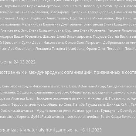
ч, Цирульников Борис Альбертович, Гасан Ольга Павловна, Паутов Юрий Анато
Акимова Татьяна Николаевна, Золотарева Екатерина Александровна, Рачинский Я
Сергеевна, Аверин Владимир Анатольевич, Щур Татьяна Михайловна, Щур Никола
Анатольевна, Мельникова Валентина Дмитриевна, Вититинова Елена Владимировн
 Алексеевна, Закс Елена Владимировна, Буртина Елена Юрьевна, Гендель Людмил
рохоров Вадим Юрьевич, Шахова Елена Владимировна, Подузов Сергей Васильеви
й Ефимович, Сухих Дарья Николаевна, Орлов Олег Петрович, Добровольская Анн
нсон Лев Семенович, Локшина Татьяна Иосифовна, Орлов Олег Петрович, Поляк
ые на
24.03.2022
ностранных и международных организаций, признанных в соотв
нгресс народов Ичкерии и Дагестана, База, Асбат аль-Ансар, Священная война,
уркестана, Общество социальных реформ, Общество возрождения исламского насл
Нусра ли-Ахль аш-Шам, Народное ополчение имени К. Минина и Д. Пожарского, Ад
сломи, Террористическое сообщество Сеть, Катиба Таухид валь-Джихад, Хайят Тах
, Хатлонский джамаат, Мусульманская религиозная группа п. Кушкуль г. Оренбу
ная самооборона, Дуббайский джамаат, московская ячейка, Батал-Хаджи Белхор
organizacii-i-materialy.html
данные на
16.11.2023