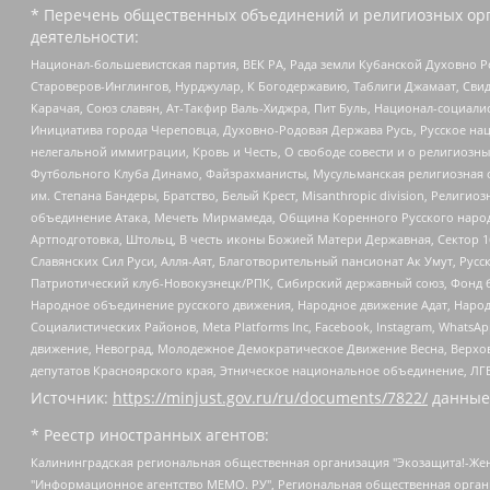
* Перечень общественных объединений и религиозных орг
деятельности:
Национал-большевистская партия, ВЕК РА, Рада земли Кубанской Духовно
Староверов-Инглингов, Нурджулар, К Богодержавию, Таблиги Джамаат, Сви
Карачая, Союз славян, Ат-Такфир Валь-Хиджра, Пит Буль, Национал-социал
Инициатива города Череповца, Духовно-Родовая Держава Русь, Русское н
нелегальной иммиграции, Кровь и Честь, О свободе совести и о религиоз
Футбольного Клуба Динамо, Файзрахманисты, Мусульманская религиозная о
им. Степана Бандеры, Братство, Белый Крест, Misanthropic division, Рели
объединение Атака, Мечеть Мирмамеда, Община Коренного Русского народа
Артподготовка, Штольц, В честь иконы Божией Матери Державная, Сектор 1
Славянских Сил Руси, Алля-Аят, Благотворительный пансионат Ак Умут, Русск
Патриотический клуб-Новокузнецк/РПК, Сибирский державный союз, Фонд б
Народное объединение русского движения, Народное движение Адат, Народ
Социалистических Районов, Meta Platforms Inc, Facebook, Instagram, Wha
движение, Невоград, Молодежное Демократическое Движение Весна, Верхов
депутатов Красноярского края, Этническое национальное объединение, ЛГ
Источник:
https://minjust.gov.ru/ru/documents/7822/
данные
* Реестр иностранных агентов:
Калининградская региональная общественная организация "Экозащита!-Женсовет", Фонд содействия защите прав и свобод граждан "Общественный вердикт", Фонд "Институт Развития Свободы Информации", Частное учреждение "Информационное агентство МЕМО. РУ", Региональная общественная организация "Общественная комиссия по сохранению наследия академика Сахарова", Фонд поддержки свободы прессы, Санкт-Петербургская общественная правозащитная организация "Гражданский контроль", Межрегиональная общественная организация "Информационно-просветительский центр "Мемориал", Региональный Фонд "Центр Защиты Прав Средств Массовой Информации", с 05.12.2023 Фонд "Центр Защиты Прав Средств массовой информации", Региональная общественная благотворительная организация помощи беженцам и мигрантам "Гражданское содействие", Негосударственное образовательное учреждение дополнительного профессионального образования (повышение квалификации) специалистов "АКАДЕМИЯ ПО ПРАВАМ ЧЕЛОВЕКА", Свердловская региональная общественная организация "Сутяжник", Автономная некоммерческая организация "Центр независимых социологических исследований", Союз общественных объединений "Российский исследовательский центр по правам человека", Региональное общественное учреждение научно-информационный центр "МЕМОРИАЛ", Некоммерческая организация "Фонд защиты гласности", Автономная некоммерческая организация "Институт прав человека", Городская общественная организация "Екатеринбургское общество "МЕМОРИАЛ", Городская общественная организация "Рязанское историко-просветительское и правозащитное общество "Мемориал" (Рязанский Мемориал), Челябинский региональный орган общественной самодеятельности – женское общественное объединение "Женщины Евразии", Челябинский региональный орган общественной самодеятельности "Уральская правозащитная группа", Фонд содействия защите здоровья и социальной справедливости имени Андрея Рылькова, Автономная Некоммерческая Организация "Аналитический Центр Юрия Левады", Автономная некоммерческая организация социальной поддержки населения "Проект Апрель", Региональная общественная организация помощи женщинам и детям, находящимся в кризисной ситуации "Информационно-методический центр "Анна", Фонд содействия развитию массовых коммуникаций и правовому просвещению "Так-так-Так", Фонд содействия устойчивому развитию "Серебряная тайга", Свердловский региональный общественный фонд социальных проектов "Новое время", "Idel.Реалии", Кавказ.Реалии, Крым.Реалии, Телеканал Настоящее Время, Татаро-башкирская служба Радио Свобода (Azatliq Radiosi), Радио Свободная Европа/Радио Свобода (PCE/PC), "Сибирь.Реалии", "Фактограф", Благотворительный фонд помощи осужденным и их семьям, Автономная некоммерческая организация "Институт глобализации и социальных движений", Фонд "В защиту прав заключенных", Частное учреждение "Центр поддержки и содействия развитию средств массовой информации", Пензенский региональный общественный благотворительный фонд "Гражданский союз", "Север.Реалии", Некоммерческая организация Фонд "Правовая инициатива", Общество с ограниченной ответственностью "Радио Свободная Европа/Радио Свобода", Чешское информационное агентство "MEDIUM-ORIENT", Красноярская региональная общественная организация "Мы против СПИДа", Камалягин Денис Николаевич, Маркелов Сергей Евгеньевич, Пономарев Лев Александрович, Савицкая Людмила Алексеевна, Автоно