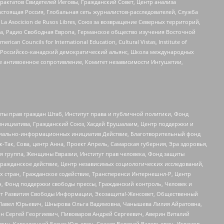
актатов Свидетелей Иеговы, Гражданский Совет, Центр анализа
астоящая Россия, Глобальная сеть журналистов-расследователей, Служба
a Asocicion de Rusos Libres, Союз за возвращение Северных территорий,
еста, Радио Свободная Европа, Германское общество изучения Восточной
ouncils for International Education, Cultural Vistas, Institute of
, Российско-канадский демократический альянс, Школа международных
е антивоенное сопротивление, Комитет независимости Ингушетии,
ты прав граждан Штаб, Институт права и публичной политики, Фонд
инициатива, Гражданский Союз, Хасдей Ерушалаим, Центр поддержки и
социально-информационных инициатив Действие, Благотворительный фонд
Так, Сова, центр Анна, Проект Апрель, Самарская губерния, Эра здоровья,
я группа, Женщины Евразии, Институт прав человека, Фонд защиты
Гражданское действие, Центр независимых социологических исследований,
стран, Гражданское содействие, Трансперенси Интернешнл-Р, Центр
н, Фонд поддержки свободы прессы, Гражданский контроль, Человек и
тут Развития Свободы Информации, Экозащита!-Женсовет, Общественный
й Павел Юрьевич, Шнырова Ольга Вадимовна, Чанышева Лилия Айратовна,
ин Сергей Георгиевич, Пивоваров Андрей Сергеевич, Аверин Виталий
вич, Каргалицкий Борис Юльевич, Созаев Валерий Валерьевич, Исламов