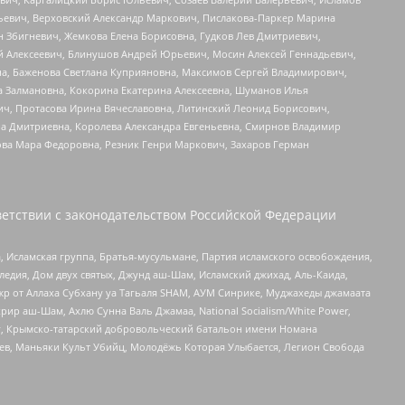
льевич, Верховский Александр Маркович, Пислакова-Паркер Марина
н Збигневич, Жемкова Елена Борисовна, Гудков Лев Дмитриевич,
й Алексеевич, Блинушов Андрей Юрьевич, Мосин Алексей Геннадьевич,
а, Баженова Светлана Куприяновна, Максимов Сергей Владимирович,
а Залмановна, Кокорина Екатерина Алексеевна, Шуманов Илья
ч, Протасова Ирина Вячеславовна, Литинский Леонид Борисович,
а Дмитриевна, Королева Александра Евгеньевна, Смирнов Владимир
ова Мара Федоровна, Резник Генри Маркович, Захаров Герман
етствии с законодательством Российской Федерации
 Исламская группа, Братья-мусульмане, Партия исламского освобождения,
едия, Дом двух святых, Джунд аш-Шам, Исламский джихад, Аль-Каида,
жр от Аллаха Субхану уа Тагьаля SHAM, АУМ Синрике, Муджахеды джамаата
рир аш-Шам, Ахлю Сунна Валь Джамаа, National Socialism/White Power,
рг, Крымско-татарский добровольческий батальон имени Номана
оев, Маньяки Культ Убийц, Молодёжь Которая Улыбается, Легион Свобода