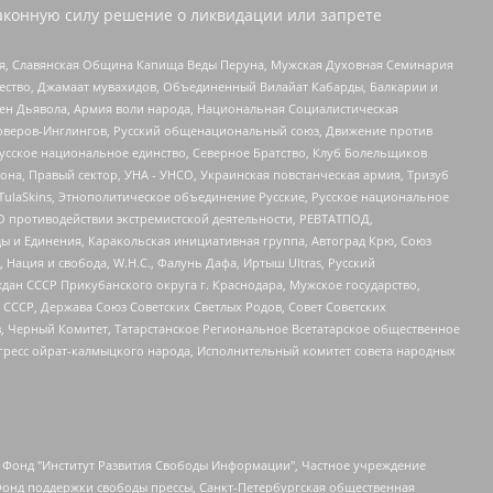
аконную силу решение о ликвидации или запрете
ья, Славянская Община Капища Веды Перуна, Мужская Духовная Семинария
щество, Джамаат мувахидов, Объединенный Вилайат Кабарды, Балкарии и
ден Дьявола, Армия воли народа, Национальная Социалистическая
роверов-Инглингов, Русский общенациональный союз, Движение против
усское национальное единство, Северное Братство, Клуб Болельщиков
а, Правый сектор, УНА - УНСО, Украинская повстанческая армия, Тризуб
 TulaSkins, Этнополитическое объединение Русские, Русское национальное
О противодействии экстремистской деятельности, РЕВТАТПОД,
ы и Единения, Каракольская инициативная группа, Автоград Крю, Союз
 Нация и свобода, W.H.С., Фалунь Дафа, Иртыш Ultras, Русский
ан СССР Прикубанского округа г. Краснодара, Мужское государство,
СССР, Держава Союз Советских Светлых Родов, Совет Советских
в, Черный Комитет, Татарстанское Региональное Всетатарское общественное
гресс ойрат-калмыцкого народа, Исполнительный комитет совета народных
евосточное общественное движение "Маяк", Санкт-Петербургская ЛГБТ-инициативная группа "Выход", Инициативная группа ЛГБТ+ "Реверс", Алексеев Андрей Викторович, Бекбулатова Таисия Львовна, Беляев Иван Михайлович, Владыкина Елена Сергеевна, Гельман Марат Александрович, Никульшина Вероника Юрьевна, Толоконникова Надежда Андреевна, Шендерович Виктор Анатольевич, Общество с ограниченной ответственностью "Данное сообщение", Общество с ограниченной ответственностью Издательский дом "Новая глава", Айнбиндер Александра Александровна, Московский комьюнити-центр для ЛГБТ+инициатив, Благотворительный фонд развития филантропии, Deutsche Welle (Германия, Kurt-Schumacher-Strasse 3, 53113 Bonn), Борзунова Мария Михайловна, Воробьев Виктор Викторович, Голубева Анна Львовна, Константинова Алла Михайловна, Малкова Ирина Владимировна, Мурадов Мурад Абдулгалимович, Осетинская Елизавета Николаевна, Понасенков Евгений Николаевич, Ганапольский Матвей Юрьевич, Киселев Евгений Алексеевич, Борухович Ирина Григорьевна, Дремин Иван Тимофеевич, Дубровский Дмитрий Викторович, Красноярская региональная общественная организация поддержки и развития альтернативных образовательных технологий и межкультурных коммуникаций "ИНТЕРРА", Маяковская Екатерина Алексеевна, Фейгин Марк Захарович, Филимонов Андрей Викторович, Дзугкоева Регина Николаевна, Доброхотов Роман Александрович, Дудь Юрий Александрович, Елкин Сергей Владимирович, Кругликов Кирилл Игоревич, Сабунаева Мария Леонидовна, Семенов Алексей Владимирович, Шаинян Карен Багратович, Шульман Екатерина Михайловна, Асафьев Артур Валерьевич, Вахштайн Виктор Семенович, Венедиктов Алексей Алексеевич, Лушникова Екатерина Евгеньевна, Волков Леонид Михайлович, Невзоров Александр Глебович, Пархоменко Сергей Борисович, Сироткин Ярослав Николаевич, Кара-Мурза Владимир Владимирович, Баранова Наталья Владимировна, Гозман Леонид Яковлевич, Кагарлицкий Борис Юльевич, Климарев Михаил Валерьевич, Милов Владимир Станиславович, Автономная некоммерческая организация Краснодарский центр современного искусства "Типография", Моргенштерн Алишер Тагирович, Соболь Любовь Эдуардовна, Общество с ограниченной ответственностью "ЛИЗА НОРМ", Каспаров Гарри Кимович, Ходорковский Михаил Борисович, Общество с ограниченной ответственностью "Апрельские тезисы", Данилович Ирина Брониславовна, Кашин Олег Владимирович, Петров Николай Владимирович, Пивоваров Алексей Владимирович, Соколов Михаил Владимирович, Цветкова Юлия Владимировна, Чичваркин Евгений Александрович, Комитет против пыток/Команда против пыток, Общество с ограниченной ответственностью "Первый научный", Общество с ограниченной ответственностью "Вертолет и ко", Белоцерковская Вероника Борисовна, Кац Максим Евгеньевич, Лазарева Татьяна Юрьевна, Шаведдинов Руслан Табризович, Яшин Илья Валерьевич, Общество с ограниченной ответственностью "Иноагент ААВ", Алешковский Дмитрий Петрович, Альбац Евгения Марковна, Быков Дмитрий Львович, Галямина Юлия Евгеньевна, Лойко Сергей Леонидович, Мартынов Кирилл Константинович, Медведев Сергей Александрович, Крашенинников Федор Геннадиевич, Гордеева Катерина Вл