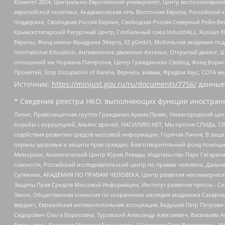
Комитет-2024, Центрально-Европейский университет, Центр восточноевроп
европейской политики, Академическая сеть Восточная Европа, Российский к
поддержки, Свободная Россия Берлин, Свободная Россия Северный Рейн-Вест
Крымскотатарский Ресурсный Центр, Глобальный союз IndustriALL, Russian E
Европы, Фонд имени Фридриха Эберта, XZ gGmbH, Мобильная академия поддержк
International Education, Антивоенное движение Антальи, Открытый диало
отношений им Нормана Патерсона, Центр Гражданских Свобод, Фонд Бориса
Прометей, Stop Occupation of Karelia, Вернись живым, Фридом Хаус, СОТА 
Источник:
https://minjust.gov.ru/ru/documents/7756/
данные
* Сведения реестра НКО, выполняющих функции иностранн
Лилит, Правозащитная группа Гражданин.Армия.Право, Нижегородский цент
борьбы с коррупцией, Альянс врачей, НАСИЛИЮ.НЕТ, Мы против СПИДа, СВЕ
содействия развитию средств массовой информации, Горячая Линия, В защ
охраны здоровья и защиты прав граждан, Благотворительный фонд помощи ос
Мемориал, Аналитический Центр Юрия Левады, Издательство Парк Гагарина
гласности, Российский исследовательский центр по правам человека, Даль
Сутяжник, АКАДЕМИЯ ПО ПРАВАМ ЧЕЛОВЕКА, Центр развития некоммерческих
Защиты Прав Средств Массовой Информации, Институт развития прессы - Си
Закон, Общественная комиссия по сохранению наследия академика Сахаров
вердикт, Евразийская антимонопольная ассоциация, Бедушев Петр Петрови
Сидорович Ольга Борисовна, Туровский Александр Алексеевич, Васильева А
Евгеньевич, Барахоев Магомед Бекханович, Шарипков Олег Викторович, М