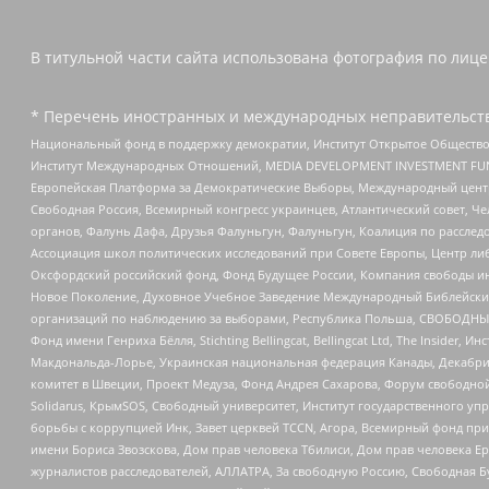
В титульной части сайта использована фотография по лицен
* Перечень иностранных и международных неправительств
Национальный фонд в поддержку демократии, Институт Открытое Общество
Институт Международных Отношений, MEDIA DEVELOPMENT INVESTMENT FUND,
Европейская Платформа за Демократические Выборы, Международный цент
Свободная Россия, Всемирный конгресс украинцев, Атлантический совет, Ч
органов, Фалунь Дафа, Друзья Фалуньгун, Фалуньгун, Коалиция по рассле
Ассоциация школ политических исследований при Совете Европы, Центр ли
Оксфордский российский фонд, Фонд Будущее России, Компания свободы ин
Новое Поколение, Духовное Учебное Заведение Международный Библейский
организаций по наблюдению за выборами, Республика Польша, СВОБОДНЫЙ
Фонд имени Генриха Бёлля, Stichting Bellingcat, Bellingcat Ltd, The Inside
Макдональда-Лорье, Украинская национальная федерация Канады, Декабрис
комитет в Швеции, Проект Медуза, Фонд Андрея Сахарова, Форум свободной 
Solidarus, КрымSOS, Свободный университет, Институт государственного у
борьбы с коррупцией Инк, Завет церквей TCCN, Агора, Всемирный фонд при
имени Бориса Звозскова, Дом прав человека Тбилиси, Дом прав человека Ер
журналистов расследователей, АЛЛАТРА, За свободную Россию, Свободная Б