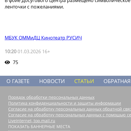
В фойе Досугового Центра размещено символическое 
ленточки с пожеланиями.
МБУК ОММиДЦ Кинотеатр РУСИЧ
10:20
01.03.2026 16+
75
О ГАЗЕТЕ
НОВОСТИ
СТАТЬИ
ОБРАТНАЯ
Порядок обработки персональных данных
Политика конфиденциальности и защиты информации
Согласие на обработку персональных данных обратной свя
Согласие на обработку персональных данных с помощью се
LiveInternet, top.mail.ru
ПОКАЗАТЬ БАННЕРНЫЕ МЕСТА