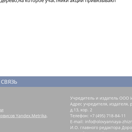
дерево,на которое участники акции привязывают
 СВЯЗЬ
Учредитель и издатель ООО 
Адрес учредителя, издателя, р
зи
д.13, кор. 2
рвисов Yandex.Metrika,
Телефон: +7 (495) 718-84-11
E-mail: info@olovyannaya-zhiz
И.О. главного редактора Доро