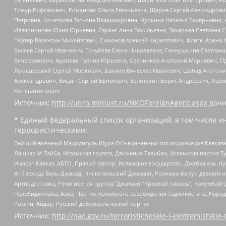
Тимур Рифгатович, Романова Ольга Евгеньевна, Щаров Сергей Алексадрови
Петровна, Кочеткова Татьяна Владимировна, Чуркина Наталья Валерьевна, 
Илларионова Юлия Юрьевна, Саранг Анна Васильевна, Захарова Светлана 
Гефтер Валентин Михайлович, Симонов Алексей Кириллович, Флиге Ирина 
Беляев Сергей Иванович, Голубева Елена Николаевна, Ганнушкина Светлана
Вячеславович, Арапова Галина Юрьевна, Свечников Анатолий Мариевич, П
Лукашевский Сергей Маркович, Бахмин Вячеслав Иванович, Шабад Анатоли
Александрович, Вицин Сергей Ефимович, Золотухин Борис Андреевич, Леви
Константинович
Источник:
http://unro.minjust.ru/NKOForeignAgent.aspx
данн
* Единый федеральный список организаций, в том числе и
террористическими:
Высший военный Маджлисуль Шура Объединенных сил моджахедов Кавказа, Ко
Лашкар-И-Тайба, Исламская группа, Движение Талибан, Исламская партия Т
Имарат Кавказ, АБТО, Правый сектор, Исламское государство, Джабха аль-
Ат-Тавхида Валь-Джихад, Чистопольский Джамаат, Рохнамо ба суи давлати и
Артподготовка, Религиозная группа “Джамаат “Красный пахарь”, Колумбайн
Челебиджихана, Азов, Партия исламского возрождения Таджикистана, Народ
России, Айдар, Русский добровольческий корпус
Источник:
http://nac.gov.ru/terroristicheskie-i-ekstremistskie-