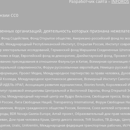
Разработчик сайта –
INFOROS
зии CC0 ‌
енных организаций, деятельность которых признана нежелате
 Фонд Содействия, Фонд Открытое общество, Американо-российский фонд по э
 Международный Республиканский Институт, Открытая Россия, Институт совре
р электоральных исследований, Германский фонд Маршалла Соединенных Штатов
еловек в беде, Европейский фонд за демократию, Джеймстаунский фонд, Прожект
дованию преследования в отношении Фалуньгун в Китае, Всемирная организация 
беральной современности, Форум русскоязычных европейцев, Немецко-русский о
формации, Проект Медиа, Международное партнерство за права человека, Духов
 Колледж, Международное христианское движение, Всемирный Институт Саентол
 ИДЕЛЬ-УРАЛ, Ассоциация развития журналистики, IStories fonds, Королевск
r, Институт правовой инициативы Центральной и Восточной Европы, Фонд Открытой Э
ты, Международный научный центр им Вудро Вильсона, Свободная пресса, Возро
России, Лига Свободных Наций, Transparеncy International, Форум Свободных Н
правления, Форум гражданского общества Россия, Беллона, Союз жителей острово
роды, BDR Novaja Gazeta-Europe, Алтай проект, Образовательный дом прав челов
еван, Дом прав человека Крым, Центр дикого лосося, TVR Studios, ТВ Дождь, Це
урятия, Uralic, UnKremlin, Международная федерация транспортных рабочих, Ист