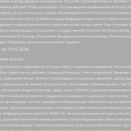
ейских и международных исследований, Общество Сторожевой башни, Библии и тр
омитет действия, РЭНД корпорейшн, Русская Америка за демократию в России, Н
фалия, Фонд глобальной помощи, Антивоенный комитет России, Russie-Libertes, L
lection Monitor, Article 19, Мнение медиа, Федерация анархического черного кр
и гендерной демократии и миротворчества, Форум имени Льва Копелева, American C
г, Школа международных отношений и государственной политики им Питера Мунка
 Немцова за Свободу, Фонд имени Фридриха Науманна за свободу, Феминистско
медиа, Либерально-демократическая Лига Украины
 на
13.05.2024
ого агента:
р немецкой и европейской культуры, Центр гендерных исследований, Фонд защи
ЧА, Гуманитарное действие, Открытый Петербург, Лига Избирателей, Правовая 
иту прав заключенных, Институт глобализации и социальных движений, Центр 
ужденным и их семьям, Фонд Тольятти, Новое время, Серебряная тайга, Так-Так-
, Фонд имени Андрея Рылькова, Сфера, Центр СИБАЛЬТ, Уральская правозащитна
невосточный центр развития гражданских инициатив и социального партнерства, 
 организаций, Частное учреждение в Калининграде Совета Министров северных 
бирь, Частное учреждение в Санкт-Петербурге Совета Министров Северных Стра
а, Информационное агентство МЕМО. РУ, Институт региональной прессы, Инсти
ч, Дзугкоева Регина Николаевна, Кривенко Сергей Владимирович, Милославски
настасия Евгеньевна, Ривина Анна Валерьевна, Бойко Анатолий Николаевич, Дуг
ошель Ирина Ароновна, Шведов Григорий Сергеевич, Пономарев Лев Александро