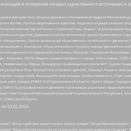
анизаций в отношении которых судом принято вступившее в з
 Родовой Державы Русь, Община Духовного Управления Асгардской Веси Беловод
детели Иеговы, Русское национальное единство, Национал-социалистическое об
истическая рабочая партия России, Славянский союз, Формат-18, Благородный Ор
ациональное единство, Древнерусской Инглистической церкви Православных Ста
ных объединениях, Омская организация общественного политического движения Р
рганизация п. Боровский, Община Коренного Русского народа Щелковского район
гиозное объединение последователей инглиизма, Народная Социальная Инициатива,
 г. Астрахани, ВОЛЯ, Меджлис крымскотатарского народа, Рубеж Севера, ТОЙС, 
6, Независимость, Фирма, Молодежная правозащитная группа МПГ, Курсом Правд
ая республика Русь, Арестантское уголовное единство, Башкорт, Нация и свобода,
орьбы с коррупцией, Фонд защиты прав граждан, Штабы Навального, Совет гражд
ный совет граждан РСФСР СССР Архангельской области, Проект Штурм, Граждане 
tsApp, СИЧ-С14, Добровольческое Движение Организации украинских националисто
ный Совет Татарской Автономной Советской Социалистической Республики, Кон
БТ, Я.МЫ Сергей Фургал
 на
03.05.2024
мная некоммерческая организация "Центр по работе с проблемой насилия "НАСИЛИЮ.НЕТ", Межрегиональный профессиональный союз работников здравоохранения "Альянс врачей", Юридическое лицо, зарегистрированное в Латвийской Республике, SIA "Medusa Project" (регистрационный номер 40103797863, дата регистрации 10.06.2014), Некоммерческая организация "Фонд по борьбе с коррупцией", Автономная некоммерческая организация "Институт права и публичной политики", Баданин Роман Сергеевич, Гликин Максим Александрович, Железнова Мария Михайловна, Лукьянова Юлия Сергеевна, Маетная Елизавета Витальевна, Маняхин Петр Борисович, Чуракова Ольга Владимировна, Ярош Юлия Петровна, Юридическое лицо "The Insider SIA", зарегистрированное в Риге, Латвийская Республика (дата регистрации 26.06.2015), являющееся администратором доменного имени интернет-издания "The Insider SIA", https://theins.ru, Постернак Алексей Евгеньевич, Рубин Михаил Аркадьевич, Анин Роман Александрович, Юридическое лицо Istories fonds, зарегистрированное в Латвийской Республике (регистрационный номер 50008295751, дата регистрации 24.02.2020), Великовский Дмитрий Александрович, Долинина Ирина Николаевна, Мароховская Алеся Алексеевна, Шлейнов Роман Юрьевич, Шмагун Олеся Валентиновна, Общество с ограниченной ответственностью "Альтаир 2021", Общество с ограниченной ответственностью "Вега 2021", Общество с ограниченной ответственностью "Главный редактор 2021", Общество с ограниченной ответственностью "Ромашки монолит", Важенков Артем Валерьевич, Ивановская областная общественная организация "Центр гендерных исследований", Гурман Юрий Альбертович, Медиапроект "ОВД-Инфо", Егоров Владимир Владимирович, Жилинский Владимир Александрович, Общество с ограниченной ответственностью "ЗП", Иванова София Юрьевна, Карезина Инна Павловна, Кильтау Екатерина Викторовна, Петров Алексей Викторович, Пискунов Сергей Евгеньевич, Смирнов Сергей Сергеевич, Тихонов Михаил Сергеевич, Общество с ограниченной ответственностью "ЖУРНАЛИСТ-ИНОСТРАННЫЙ АГЕНТ", Арапова Галина Юрьевна, Вольтская Татьяна Анатольевна, Американская компания "Mason G.E.S. Anonymous Foundation" (США), являющаяся владельцем интернет-издания https://mnews.world/, Компания "Stichting Bellingcat", зарегистрированная в Нидерландах (дата регистрации 11.07.2018), Захаров Андрей Вячеславович, Клепиковская Екатерина Дмитриевна, Общество с ограниченной ответственностью "МЕМО", Перл Роман Александрович, Симонов Евгений Алексеевич, Соловьева Елена Анатольевна, Сотников Даниил Владимирович, Сурначева Елизавета Дмитриевна, Автономная некоммерческая организация по защите прав человека и информированию населения "Якутия – Наше Мнение", Общество с ограниченной ответственностью "Москоу диджитал медиа", с 26.01.2023 Общество с ограниченной ответственностью "Чайка Белые сады", Ветошкина Валерия Валерьевна, Заговора Максим Александрович, Межрегиональное общественное движение "Российская ЛГБТ - сеть", Оленичев Максим Владимирович, Павлов Иван Юрьевич, Скворцова Елена Сергеевна, Общество с ограниченной ответственностью "Как бы инагент", Кочетков Игорь Викторович, Общество с ограниченной ответственностью "Честные выборы", Еланчик Олег Александрович, Общество с ограниченной ответственностью "Нобелевский призыв", Гималова Регина Эмилевна, Григорьев Андрей Валерьевич, Григорьева Алина Александровна, Ассоциация по содействию защите прав призывников, альтернативнослужащих и военнослужащих "Правозащитная группа "Гражданин.Армия.Право", Хисамова Регина Фаритовна, Автономная некоммерческая организация по реализации социально-правовых программ "Лилит", Дальн