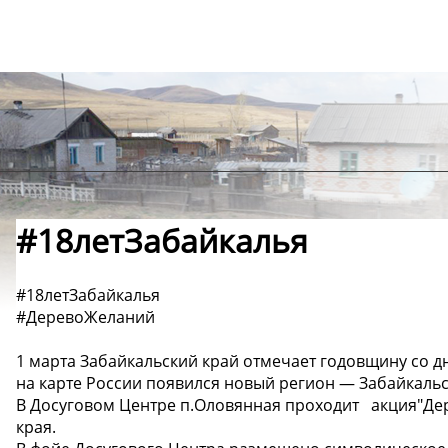
#18летЗабайкалья
#18летЗабайкалья
#ДеревоЖеланий
1 марта Забайкальский край отмечает годовщину со дня
на карте России появился новый регион — Забайкаль
В Досуговом Центре п.Оловянная проходит акция"Дер
края.