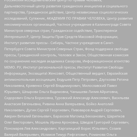
Дальневосточный центр развития гражданских инициатив и социального
партнерства, Гражданское действие, Центр независимых социологических
исследований, Сутяжник, АКАДЕМИЯ ПО ПРАВАМ ЧЕЛОВЕКА, Центр развития
некоммерческих организаций, Частное учреждение в Калининграде Совета
Министров северных стран, Гражданское содействие, Трансперенси
Интернешнл-Р, Центр Защиты Прав Средств Массовой Информации,
Институт развития прессы - Сибирь, Частное учреждение в Санкт-
Петербурге Совета Министров Северных Стран, Фонд поддержки свободы
прессы, Гражданский контроль, Человек и Закон, Общественная комиссия
по сохранению наследия академика Сахарова, Информационное агентство
МЕМО. РУ, Институт региональной прессы, Институт Развития Свободы
Информации, Экозащита!-Женсовет, Общественный вердикт, Евразийская
антимонопольная ассоциация, Бедушев Петр Петрович, Дзугкоева Регина
Николаевна, Кривенко Сергей Владимирович, Милославский Павел
Юрьевич, Шнырова Ольга Вадимовна, Чанышева Лилия Айратовна,
Сидорович Ольга Борисовна, Туровский Александр Алексеевич, Васильева
Анастасия Евгеньевна, Ривина Анна Валерьевна, Бойко Анатолий
Николаевич, Дугин Сергей Георгиевич, Пивоваров Андрей Сергеевич,
Аверин Виталий Евгеньевич, Барахоев Магомед Бекханович, Шарипков
Олег Викторович, Мошель Ирина Ароновна, Шведов Григорий Сергеевич,
Пономарев Лев Александрович, Каргалицкий Борис Юльевич, Созаев
Валерий Валерьевич, Исламов Тимур Рифгатович, Романова Ольга