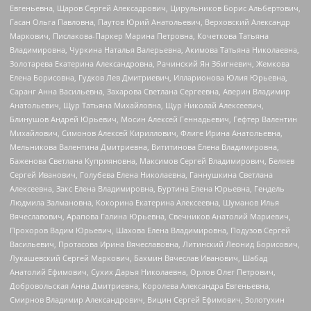
Евгеньевна, Щаров Сергей Алексадрович, Цирульников Борис Альбертович,
Гасан Ольга Павловна, Паутов Юрий Анатольевич, Верховский Александр
Маркович, Пислакова-Паркер Марина Петровна, Кочеткова Татьяна
Владимировна, Чуркина Наталья Валерьевна, Акимова Татьяна Николаевна,
Золотарева Екатерина Александровна, Рачинский Ян Збигневич, Жемкова
Елена Борисовна, Гудков Лев Дмитриевич, Илларионова Юлия Юрьевна,
Саранг Анна Васильевна, Захарова Светлана Сергеевна, Аверин Владимир
Анатольевич, Щур Татьяна Михайловна, Щур Николай Алексеевич,
Блинушов Андрей Юрьевич, Мосин Алексей Геннадьевич, Гефтер Валентин
Михайлович, Симонов Алексей Кириллович, Флиге Ирина Анатольевна,
Мельникова Валентина Дмитриевна, Вититинова Елена Владимировна,
Баженова Светлана Куприяновна, Максимов Сергей Владимирович, Беляев
Сергей Иванович, Голубева Елена Николаевна, Ганнушкина Светлана
Алексеевна, Закс Елена Владимировна, Буртина Елена Юрьевна, Гендель
Людмила Залмановна, Кокорина Екатерина Алексеевна, Шуманов Илья
Вячеславович, Арапова Галина Юрьевна, Свечников Анатолий Мариевич,
Прохоров Вадим Юрьевич, Шахова Елена Владимировна, Подузов Сергей
Васильевич, Протасова Ирина Вячеславовна, Литинский Леонид Борисович,
Лукашевский Сергей Маркович, Бахмин Вячеслав Иванович, Шабад
Анатолий Ефимович, Сухих Дарья Николаевна, Орлов Олег Петрович,
Добровольская Анна Дмитриевна, Королева Александра Евгеньевна,
Смирнов Владимир Александрович, Вицин Сергей Ефимович, Золотухин