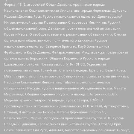
Формат-18, Благородный Орден Дьявола, Армия воли народа,
Национальная Социалистическая Инициатива города Череповца, Духовно-
Родовая Держава Русь, Русское национальное единство, Древнерусской
Инглистической церкви Православных Староверов-Инглингов, Русский
общенациональный союз, Движение против нелегальной иммиграции,
Кровь и Честь, О свободе совести и о религиозных объединениях, Омская
организация общественного политического движения Русское
национальное единство, Северное Братство, Клуб Болельщиков
Футбольного Клуба Динамо, Файзрахманисты, Мусульманская религиозная
организация п. Боровский, Община Коренного Русского народа
Щелковского района, Правый сектор, УНА - УНСО, Украинская
повстанческая армия, Тризуб им. Степана Бандеры, Братство, Белый Крест,
Misanthropic division, Религиозное объединение последователей инглиизма,
Народная Социальная Инициатива, TulaSkins, Этнополитическое
объединение Русские, Русское национальное объединение Атака, Мечеть
Мирмамеда, Община Коренного Русского народа г. Астрахани, ВОЛЯ,
Меджлис крымскотатарского народа, Рубеж Севера, ТОЙС, О
противодействии экстремистской деятельности, РЕВТАТПОД, Артподготовка,
Штольц, В честь иконы Божией Матери Державная, Сектор 16,
Независимость, Фирма, Молодежная правозащитная группа МПГ, Курсом
Правды и Единения, Каракольская инициативная группа, Автоград Крю,
Союз Славянских Сил Руси, Алля-Аят, Благотворительный пансионат Ак Умут,