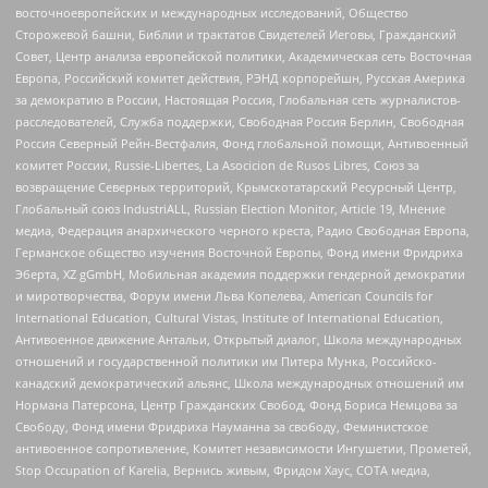
восточноевропейских и международных исследований, Общество
Сторожевой башни, Библии и трактатов Свидетелей Иеговы, Гражданский
Совет, Центр анализа европейской политики, Академическая сеть Восточная
Европа, Российский комитет действия, РЭНД корпорейшн, Русская Америка
за демократию в России, Настоящая Россия, Глобальная сеть журналистов-
расследователей, Служба поддержки, Свободная Россия Берлин, Свободная
Россия Северный Рейн-Вестфалия, Фонд глобальной помощи, Антивоенный
комитет России, Russie-Libertes, La Asocicion de Rusos Libres, Союз за
возвращение Северных территорий, Крымскотатарский Ресурсный Центр,
Глобальный союз IndustriALL, Russian Election Monitor, Article 19, Мнение
медиа, Федерация анархического черного креста, Радио Свободная Европа,
Германское общество изучения Восточной Европы, Фонд имени Фридриха
Эберта, XZ gGmbH, Мобильная академия поддержки гендерной демократии
и миротворчества, Форум имени Льва Копелева, American Councils for
International Education, Cultural Vistas, Institute of International Education,
Антивоенное движение Антальи, Открытый диалог, Школа международных
отношений и государственной политики им Питера Мунка, Российско-
канадский демократический альянс, Школа международных отношений им
Нормана Патерсона, Центр Гражданских Свобод, Фонд Бориса Немцова за
Свободу, Фонд имени Фридриха Науманна за свободу, Феминистское
антивоенное сопротивление, Комитет независимости Ингушетии, Прометей,
Stop Occupation of Karelia, Вернись живым, Фридом Хаус, СОТА медиа,