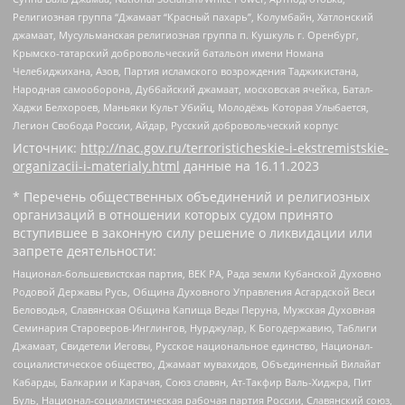
Религиозная группа “Джамаат “Красный пахарь”, Колумбайн, Хатлонский
джамаат, Мусульманская религиозная группа п. Кушкуль г. Оренбург,
Крымско-татарский добровольческий батальон имени Номана
Челебиджихана, Азов, Партия исламского возрождения Таджикистана,
Народная самооборона, Дуббайский джамаат, московская ячейка, Батал-
Хаджи Белхороев, Маньяки Культ Убийц, Молодёжь Которая Улыбается,
Легион Свобода России, Айдар, Русский добровольческий корпус
Источник:
http://nac.gov.ru/terroristicheskie-i-ekstremistskie-
organizacii-i-materialy.html
данные на
16.11.2023
* Перечень общественных объединений и религиозных
организаций в отношении которых судом принято
вступившее в законную силу решение о ликвидации или
запрете деятельности:
Национал-большевистская партия, ВЕК РА, Рада земли Кубанской Духовно
Родовой Державы Русь, Община Духовного Управления Асгардской Веси
Беловодья, Славянская Община Капища Веды Перуна, Мужская Духовная
Семинария Староверов-Инглингов, Нурджулар, К Богодержавию, Таблиги
Джамаат, Свидетели Иеговы, Русское национальное единство, Национал-
социалистическое общество, Джамаат мувахидов, Объединенный Вилайат
Кабарды, Балкарии и Карачая, Союз славян, Ат-Такфир Валь-Хиджра, Пит
Буль, Национал-социалистическая рабочая партия России, Славянский союз,