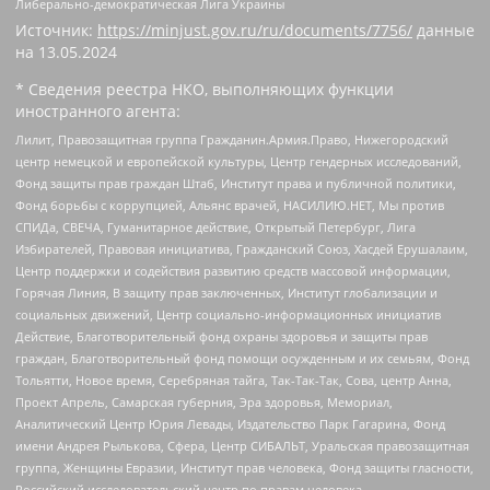
Либерально-демократическая Лига Украины
Источник:
https://minjust.gov.ru/ru/documents/7756/
данные
на
13.05.2024
* Сведения реестра НКО, выполняющих функции
иностранного агента:
Лилит, Правозащитная группа Гражданин.Армия.Право, Нижегородский
центр немецкой и европейской культуры, Центр гендерных исследований,
Фонд защиты прав граждан Штаб, Институт права и публичной политики,
Фонд борьбы с коррупцией, Альянс врачей, НАСИЛИЮ.НЕТ, Мы против
СПИДа, СВЕЧА, Гуманитарное действие, Открытый Петербург, Лига
Избирателей, Правовая инициатива, Гражданский Союз, Хасдей Ерушалаим,
Центр поддержки и содействия развитию средств массовой информации,
Горячая Линия, В защиту прав заключенных, Институт глобализации и
социальных движений, Центр социально-информационных инициатив
Действие, Благотворительный фонд охраны здоровья и защиты прав
граждан, Благотворительный фонд помощи осужденным и их семьям, Фонд
Тольятти, Новое время, Серебряная тайга, Так-Так-Так, Сова, центр Анна,
Проект Апрель, Самарская губерния, Эра здоровья, Мемориал,
Аналитический Центр Юрия Левады, Издательство Парк Гагарина, Фонд
имени Андрея Рылькова, Сфера, Центр СИБАЛЬТ, Уральская правозащитная
группа, Женщины Евразии, Институт прав человека, Фонд защиты гласности,
Российский исследовательский центр по правам человека,