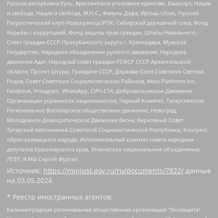
Русская республика Русь, Арестантское уголовное единство, Башкорт, Нация
и свобода, Нация и свобода, W.H.С., Фалунь Дафа, Иртыш Ultras, Русский
Патриотический клуб-Новокузнецк/РПК, Сибирский державный союз, Фонд
борьбы с коррупцией, Фонд защиты прав граждан, Штабы Навального,
Совет граждан СССР Прикубанского округа г. Краснодара, Мужское
государство, Народное объединение русского движения, Народное
движение Адат, Народный совет граждан РСФСР СССР Архангельской
области, Проект Штурм, Граждане СССР, Держава Союз Советских Светлых
Родов, Совет Советских Социалистических Районов, Meta Platforms Inc,
Facebook, Instagram, WhatsApp, СИЧ-С14, Добровольческое Движение
Организации украинских националистов, Черный Комитет, Татарстанское
Региональное Всетатарское общественное движение, Невоград,
Молодежное Демократическое Движение Весна, Верховный Совет
Татарской Автономной Советской Социалистической Республики, Конгресс
ойрат-калмыцкого народа, Исполнительный комитет совета народных
депутатов Красноярского края, Этническое национальное объединение,
ЛГБТ, Я.МЫ Сергей Фургал
Источник:
https://minjust.gov.ru/ru/documents/7822/
данные
на
03.05.2024
* Реестр иностранных агентов:
Калининградская региональная общественная организация "Экозащита!-Женсовет", Фонд содействия защите прав и свобод граждан "Общественный вердикт", Фонд "Институт Развития Свободы Информации", Частное учреждение "Информационное агентство МЕМО. РУ", Региональная общественная организация "Общественная комиссия по сохранению наследия академика Сахарова", Фонд поддержки свободы прессы, Санкт-Петербургская общественная правозащитная организация "Гражданский контроль", Межрегиональная общественная организация "Информационно-просветительский центр "Мемориал", Региональный Фонд "Центр Защиты Прав Средств Массовой Информации", с 05.12.2023 Фонд "Центр Защиты Прав Средств массовой информации", Региональная общественная благотворительная организация помощи беженцам и мигрантам "Гражданское содействие", Негосударственное образовательное учреждение дополнительного профессионального образования (повышение квалификации) специалистов "АКАДЕМИЯ ПО ПРАВАМ ЧЕЛОВЕКА", Свердловская региональная общественная организация "Сутяжник", Автономная некоммерческая организация "Центр независимых социологических исследований", Союз общественных объединений "Российский исследовательский центр по правам человека", Региональное общественное учреждение научно-информационный центр "МЕМОРИАЛ", Некоммерческая организация "Фонд защиты гласности", Автономная некоммерческая организация "Институт прав человека", Городская общественная организация "Екатеринбургское общество "МЕМОРИАЛ", Городская общественная организация "Рязанское историко-просветительское и правозащитное общество "Мемориал" (Рязанский Мемориал), Челябинский региональный орган общественной самодеятельности – женское общественное объединение "Женщины Евразии", Челябинский региональный орган общественной самодеятельности "Уральская правозащитная группа", Фонд содействия защите здоровья и социальной справедливости имени Андрея Рылькова, Автономная Некоммерческая Организация "Аналитический Центр Юрия Левады", Автономная некоммерческая организация социальной поддержки населения "Проект Апрель", Региональная общественная организация помощи женщинам и детям, находящимся в кризисной ситуации "Информационно-методический центр "Анна", Фонд содействия развитию массовых коммуникаций и правовому просвещению "Так-так-Так", Фонд содействия устойчивому развитию "Серебряная тайга", Свердловский региональный общественный фонд социальных проектов "Новое время", "Idel.Реалии", Кавказ.Реалии, Крым.Реалии, Телеканал Настоящее Время, Татаро-башкирская служба Радио Свобода (Azatliq Radiosi), Радио Свободная Европа/Радио Свобода (PCE/PC), "Сибирь.Реалии", "Фактограф", Благотворительный фонд помощи осужденным и их семьям, Автономная некоммерческая организация "Институт глобализации и социальных движений", Фонд "В защиту прав заключенных", Частное учреждение "Центр поддержки и содействия развитию средств массовой информации", Пензенский региональный общественный благотворительный фонд "Гражданский союз", "Север.Реалии", Некоммерческая организация Фонд "Правовая инициатива", Общество с ограниченной ответственностью "Радио Свободная Европа/Радио Свобода", Чешское информационное агентство "MEDIUM-ORIENT", Красноярская региональная общественная организация "Мы против СПИДа", Камалягин Денис Николаевич, Маркелов Сергей Евгеньевич, Пономарев Лев Александрович, Савицкая Людмила Алексеевна, Автономная некоммерческая организация "Центр по работе с проблемой насилия "НАСИЛИЮ.НЕТ", Межрегиональный профессиональный союз работников здравоохранения "Альянс врачей", Юридическое лицо, зарегистрированное в Латвийской Республике, SIA "Medusa Project" (регистрационный номер 40103797863, дата регистрации 10.06.2014), Некоммерческая организация "Фонд по борьбе с коррупцией", Автономная некоммерческая организация "Институт права и публичной политики", Баданин Роман Сергеевич, Гликин Максим Александрович, Железнова Мария Михайловна, Лукьянова Юлия Сергеевна, Маетная Елизавета Витальевна, Маняхин Петр Борисович, Чуракова Ольга Владимировна, Ярош Юлия Петровна, Юридическое лицо "The Insider SIA", зарегистрированное в Риге, Латвийская Республика (дата регистрации 26.06.2015), являющееся администратором доменного имени интернет-издания "The Insider SIA", https://theins.ru, Постернак Алексей Евгеньевич, Рубин Михаил Аркадьевич, Анин Роман Александрович, Юридическое лицо Istories fonds, зарегистрированное в Латвийской Республике (регистрационный номер 50008295751, дата регистрации 24.02.2020), Великовский Дмитрий Александрович, Долинина Ирина Николаевна, Мароховская Алеся Алексеевна, Шлейнов Роман Юрьевич, Шмагун Олеся Валентиновна, Общество с ограниченной ответственностью "Альтаир 2021", Общество с ограниченной ответственностью "Вега 2021", Общество с ограниченной ответственностью "Главный редактор 2021", Общество с ограниченной ответственностью "Ромашки монолит", Важенков Артем Валерьевич, Ивановская областная общественная организация "Центр гендерных исследований", Гурман Юрий Альбертович, Медиапроект "ОВД-Инфо", Егоров Владимир Владимирович, Жилинский Владимир Александрович, Общество с ограниченной ответственностью "ЗП", Иванова София Юрьевна, Карезина Инна Павловна, Кильтау Екатерина Викторовна, Петров Алексей Викторович, Пискунов Сергей Евгеньевич, Смирнов Сергей Сергеевич, Тихонов Михаил Сергеевич, Общество с ограниченной ответственностью "ЖУРНАЛИСТ-ИНОСТРАННЫЙ АГЕНТ", Арапова Галина Юрьевна, Вольтская Татьяна Анатольевна, Американская компания "Mason G.E.S. Anonymous Foundation" (США), являющаяся владельцем интернет-издания https://mnews.world/, Компания "Stichting Bellingcat", зарегистрированная в Нидерландах (дата регистрации 11.07.2018), Захаров Андрей Вячеславович, Клепиковская Екатерина Дмитриевна, Общество с ограниченной ответственностью "МЕМО", Перл Роман Александрович, Симонов Евгений Алексеевич, Соловьева Елена Анатольевна, Сотников Даниил Владимирович, Сурначева Елизавета Дмитриевна, Автономная некоммерческая организация по защите прав человека и информированию населения "Якутия – Наше Мнение", Общество с ограниченной ответственностью "Москоу диджитал медиа", с 26.01.2023 Общество с ограниченной ответственностью "Чайка Белые сады", Ветошкина Валерия Валерьевна, Заговора Максим Александрович, Межрегиональное общественное движение "Российская ЛГБТ - сеть", Оленичев Максим Владимирович, Павлов Иван Юрьевич, Скворцова Елена Сергеевна, Общество с ограниченной ответственностью "Как бы инагент", Кочетков Игорь Викторович, Общество с ограниченной ответственностью "Честные выборы", Еланчик Олег Александрович, Общество с ограниченной ответственностью "Нобелевский призыв", Гималова Регина Эмилевна, Григорьев Андрей Валерьевич, Григорьева Алина Александровна, Ассоциация по содействию защите прав призывников, альтернативнослужащих и военнослужащих "Правозащитная группа "Гражданин.Армия.Право", Хисамова Регина Фаритовна, Автономная некоммерческая организация по реализации социально-правовых программ "Лилит", Дальневосточное общественное движение "Маяк", Санкт-Петербургская ЛГБТ-инициативная группа "Выход", Инициативная группа ЛГБТ+ "Реверс", Алексеев Андрей Викторович, Бекбулатова Таисия Львовна, Беляев Иван Михайлович, Владыкина Елена Сергеевна, Гельман Марат Александрович, Никульшина Вероника Юрьевна, Толоконникова Надежда Андреевна, Шендерович Виктор Анатольевич, Общество с ограниченной ответственностью "Данное сообщение", Общество с ограниченной ответственностью Издательский дом "Новая глава", Айнбиндер Александра Александровна, Московский комьюнити-центр для ЛГБТ+инициатив, Благотворительный фонд развития филантропии, Deutsche Welle (Германия, Kurt-Schumacher-Strasse 3, 53113 Bonn), Борзунова Мария Михайловна, Воробьев Виктор Викторович, Голубева Анна Львовна, Константинова Алла Михайловна, Малкова Ирина Владимировна, Мурадов Мурад Абдулгалимович, Осетинская Елизавета Николаевна, Понасенков Евгений Николаевич, Ганапольский Матвей Юрьевич, Киселев Евгений Алексеевич, Борухович Ирина Григорьевна, Дремин Иван Тимофеевич, Дубровский Дмитрий Викторович, Красноярская региональная общественная организация поддержки и развития альтернативных образовательных технологий и межкультурных коммуникаций "ИНТЕРРА", Маяковская Екатерина Алексеевна, Фейгин Марк Захарович, Филимонов Андрей Викторович, Дзугкоева Регина Николаевна, Доброхотов Роман Александрович, Дудь Юрий Александрович, Елкин Сергей Владимирович, Кругликов Кирилл Игоревич, Сабунаева Мария Леонидовна, Семенов Алексей Владимирович, Шаинян Карен Багратович, Шульман Екатерина Михайловна, Асафьев Артур Валерьевич, Вахштайн Виктор Семенович, Венедиктов Алексей Алексеевич, Лушникова Екатерина Евгеньевна, Волков Леонид Михайлович, Невзоров Александр Глебович, Пархоменко Сергей Борисович, Сироткин Ярослав Николаевич, Кара-Мурза Владимир Владимирович, Баранова Наталья Владимировна, Гозман Леонид Яковлевич, Кагарлицкий Борис Юльевич, Климарев Михаил Валерьевич, Милов Владимир Станиславович, Автономная некоммерческая организация Краснодарский центр современного искусства "Типография", Моргенштерн Алишер Тагирович, Соболь Любовь Эдуардовна, Общество с ограниченной ответственностью "ЛИЗА НОРМ", Каспаров Гарри Кимович, Ходорковский Михаил Борисович, Общество с ограниченной ответственностью "Апрельские тезисы", Данилович Ирина Брониславовна, Кашин Олег Владимирович, Петров Николай Владимирович, Пивоваров Алексей Владимирович, Соколов Михаил Владимирович, Цветкова Юлия Владимировна, Чичваркин Евгений Александрович, Комитет против пыток/Команда против пыток, Общество с ограниченной ответственностью "Первый научный", Общество с ограниченной ответственностью "Вертолет и ко", Белоцерковская Вероника Борисовна, Кац Максим Евгеньевич, Лазарева Татьяна Юрьевна, Шаведдинов Руслан Табризович, Яшин Илья Валерьевич, Общество с ограниченной ответственностью "Иноагент ААВ", Алешковский Дмитрий Петрович, Альбац Евгения Марковна, Быков Дмитрий Львович, Галямина Юлия Евгеньевна, Лойко Сергей Леонидович, Мартынов Кирилл Константинович, Медведев Сергей Александрович, Крашенинников Федор Геннадиевич, Гордеева Катерина Вл