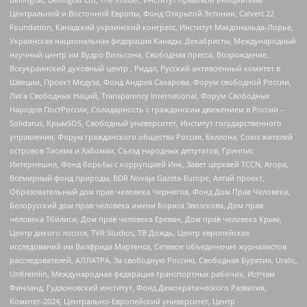
Центральной и Восточной Европы, Фонд Открытой Эстонии, Calvert 22
Foundation, Канадский украинский конгресс, Институт Макдональда-Лорье,
Украинская национальная федерация Канады, Декабристы, Международный
научный центр им Вудро Вильсона, Свободная пресса, Возрождение,
Всеукраинский духовный центр , Риддл, Русский антивоенный комитет в
Швеции, Проект Медуза, Фонд Андрея Сахарова, Форум свободной России,
Лига Свободных Наций, Transparеncy International, Форум Свободных
Народов ПостРоссии, Солидарность с гражданским движением в России –
Solidarus, КрымSOS, Свободный университет, Институт государственного
управления, Форум гражданского общества Россия, Беллона, Союз жителей
островов Тисима и Хабомаи, Съезд народных депутатов, Гринпис
Интернешнл, Фонд борьбы с коррупцией Инк, Завет церквей TCCN, Агора,
Всемирный фонд природы, BDR Novaja Gazeta-Europe, Алтай проект,
Образовательный дом прав человека Чернигов, Фонд Дом Прав Человека,
Белорусский дом прав человека имени Бориса Звозскова, Дом прав
человека Тбилиси, Дом прав человека Ереван, Дом прав человека Крым,
Центр дикого лосося, TVR Studios, ТВ Дождь, Центр европейских
исследований им Вилфрида Мартенса, Сетевое объединение журналистов
расследователей, АЛЛАТРА, За свободную Россию, Свободная Бурятия, Uralic,
UnKremlin, Международная федерация транспортных рабочих, ИстЧам
Финланд, Гудзоновский институт, Фонд Демократического Развития,
Комитет-2024, Центрально-Европейский университет, Центр