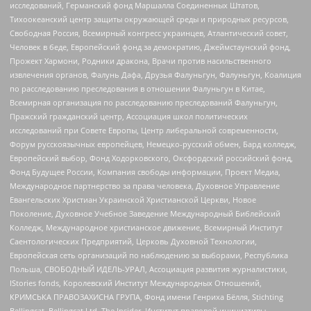
исследований, Германский фонд Маршалла Соединенных Штатов,
Тихоокеанский центр защиты окружающей среды и природных ресурсов,
Свободная Россия, Всемирный конгресс украинцев, Атлантический совет,
Человек в беде, Европейский фонд за демократию, Джеймстаунский фонд,
Прожект Хармони, Родники дракона, Врачи против насильственного
извлечения органов, Фалунь Дафа, Друзья Фалуньгун, Фалуньгун, Коалиция
по расследованию преследования в отношении Фалуньгун в Китае,
Всемирная организация по расследованию преследований Фалуньгун,
Пражский гражданский центр, Ассоциация школ политических
исследований при Совете Европы, Центр либеральной современности,
Форум русскоязычных европейцев, Немецко-русский обмен, Бард колледж,
Европейский выбор, Фонд Ходорковского, Оксфордский российский фонд,
Фонд Будущее России, Компания свободы информации, Проект Медиа,
Международное партнерство за права человека, Духовное Управление
Евангельских Христиан Украинской Христианской Церкви, Новое
Поколение, Духовное Учебное Заведение Международный Библейский
Колледж, Международное христианское движение, Всемирный Институт
Саентологических Предприятий, Церковь Духовной Технологии,
Европейская сеть организаций по наблюдению за выборами, Республика
Польша, СВОБОДНЫЙ ИДЕЛЬ-УРАЛ, Ассоциация развития журналистики,
IStories fonds, Королевский Институт Международных Отношений,
КРИМСЬКА ПРАВОЗАХИСНА ГРУПА, Фонд имени Генриха Бёлля, Stichting
Bellingcat, Bellingcat Ltd, The Insider, Институт правовой инициативы