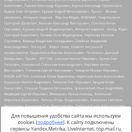
Для повышения удобства сайта мы используем
cookies (
подробнее
). К сайту подключены
сервисы Yandex.Metrika, LiveInternet, top.mail.ru,
Источник:
https://minjust.gov.ru/uploaded/files/reestr-