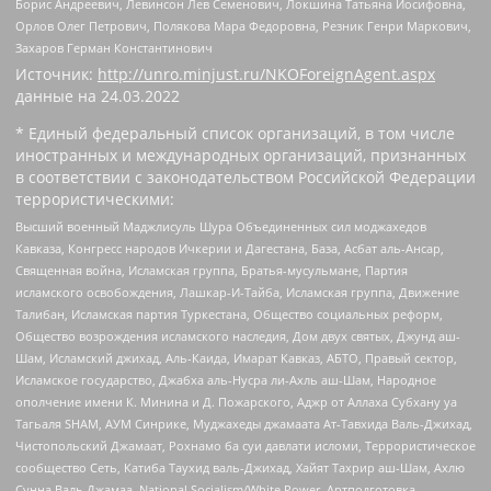
Борис Андреевич, Левинсон Лев Семенович, Локшина Татьяна Иосифовна,
Орлов Олег Петрович, Полякова Мара Федоровна, Резник Генри Маркович,
Захаров Герман Константинович
Источник:
http://unro.minjust.ru/NKOForeignAgent.aspx
данные на
24.03.2022
* Единый федеральный список организаций, в том числе
иностранных и международных организаций, признанных
в соответствии с законодательством Российской Федерации
террористическими:
Высший военный Маджлисуль Шура Объединенных сил моджахедов
Кавказа, Конгресс народов Ичкерии и Дагестана, База, Асбат аль-Ансар,
Священная война, Исламская группа, Братья-мусульмане, Партия
исламского освобождения, Лашкар-И-Тайба, Исламская группа, Движение
Талибан, Исламская партия Туркестана, Общество социальных реформ,
Общество возрождения исламского наследия, Дом двух святых, Джунд аш-
Шам, Исламский джихад, Аль-Каида, Имарат Кавказ, АБТО, Правый сектор,
Исламское государство, Джабха аль-Нусра ли-Ахль аш-Шам, Народное
ополчение имени К. Минина и Д. Пожарского, Аджр от Аллаха Субхану уа
Тагьаля SHAM, АУМ Синрике, Муджахеды джамаата Ат-Тавхида Валь-Джихад,
Чистопольский Джамаат, Рохнамо ба суи давлати исломи, Террористическое
сообщество Сеть, Катиба Таухид валь-Джихад, Хайят Тахрир аш-Шам, Ахлю
Сунна Валь Джамаа, National Socialism/White Power, Артподготовка,