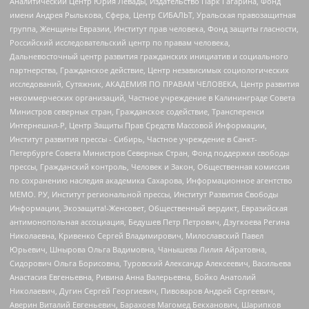
Аналитический Центр Юрия Левады, Издательство Парк Гагарина, Фонд
имени Андрея Рылькова, Сфера, Центр СИБАЛЬТ, Уральская правозащитная
группа, Женщины Евразии, Институт прав человека, Фонд защиты гласности,
Российский исследовательский центр по правам человека,
Дальневосточный центр развития гражданских инициатив и социального
партнерства, Гражданское действие, Центр независимых социологических
исследований, Сутяжник, АКАДЕМИЯ ПО ПРАВАМ ЧЕЛОВЕКА, Центр развития
некоммерческих организаций, Частное учреждение в Калининграде Совета
Министров северных стран, Гражданское содействие, Трансперенси
Интернешнл-Р, Центр Защиты Прав Средств Массовой Информации,
Институт развития прессы - Сибирь, Частное учреждение в Санкт-
Петербурге Совета Министров Северных Стран, Фонд поддержки свободы
прессы, Гражданский контроль, Человек и Закон, Общественная комиссия
по сохранению наследия академика Сахарова, Информационное агентство
МЕМО. РУ, Институт региональной прессы, Институт Развития Свободы
Информации, Экозащита!-Женсовет, Общественный вердикт, Евразийская
антимонопольная ассоциация, Бедушев Петр Петрович, Дзугкоева Регина
Николаевна, Кривенко Сергей Владимирович, Милославский Павел
Юрьевич, Шнырова Ольга Вадимовна, Чанышева Лилия Айратовна,
Сидорович Ольга Борисовна, Туровский Александр Алексеевич, Васильева
Анастасия Евгеньевна, Ривина Анна Валерьевна, Бойко Анатолий
Николаевич, Дугин Сергей Георгиевич, Пивоваров Андрей Сергеевич,
Аверин Виталий Евгеньевич, Барахоев Магомед Бекханович, Шарипков