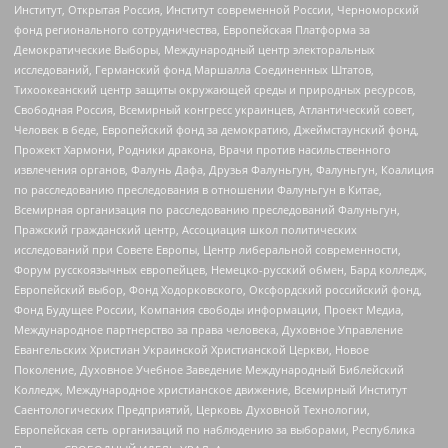
Институт, Открытая Россия, Институт современной России, Черноморский
фонд регионального сотрудничества, Европейская Платформа за
Демократические Выборы, Международный центр электоральных
исследований, Германский фонд Маршалла Соединенных Штатов,
Тихоокеанский центр защиты окружающей среды и природных ресурсов,
Свободная Россия, Всемирный конгресс украинцев, Атлантический совет,
Человек в беде, Европейский фонд за демократию, Джеймстаунский фонд,
Прожект Хармони, Родники дракона, Врачи против насильственного
извлечения органов, Фалунь Дафа, Друзья Фалуньгун, Фалуньгун, Коалиция
по расследованию преследования в отношении Фалуньгун в Китае,
Всемирная организация по расследованию преследований Фалуньгун,
Пражский гражданский центр, Ассоциация школ политических
исследований при Совете Европы, Центр либеральной современности,
Форум русскоязычных европейцев, Немецко-русский обмен, Бард колледж,
Европейский выбор, Фонд Ходорковского, Оксфордский российский фонд,
Фонд Будущее России, Компания свободы информации, Проект Медиа,
Международное партнерство за права человека, Духовное Управление
Евангельских Христиан Украинской Христианской Церкви, Новое
Поколение, Духовное Учебное Заведение Международный Библейский
Колледж, Международное христианское движение, Всемирный Институт
Саентологических Предприятий, Церковь Духовной Технологии,
Европейская сеть организаций по наблюдению за выборами, Республика