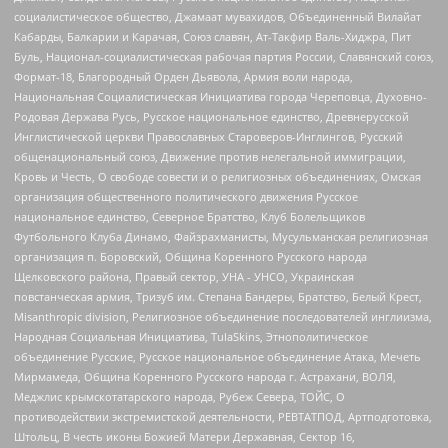
социалистическое общество, Джамаат мувахидов, Объединенный Вилайат
Кабарды, Балкарии и Карачая, Союз славян, Ат-Такфир Валь-Хиджра, Пит
Буль, Национал-социалистическая рабочая партия России, Славянский союз,
Формат-18, Благородный Орден Дьявола, Армия воли народа,
Национальная Социалистическая Инициатива города Череповца, Духовно-
Родовая Держава Русь, Русское национальное единство, Древнерусской
Инглистической церкви Православных Староверов-Инглингов, Русский
общенациональный союз, Движение против нелегальной иммиграции,
Кровь и Честь, О свободе совести и о религиозных объединениях, Омская
организация общественного политического движения Русское
национальное единство, Северное Братство, Клуб Болельщиков
Футбольного Клуба Динамо, Файзрахманисты, Мусульманская религиозная
организация п. Боровский, Община Коренного Русского народа
Щелковского района, Правый сектор, УНА - УНСО, Украинская
повстанческая армия, Тризуб им. Степана Бандеры, Братство, Белый Крест,
Misanthropic division, Религиозное объединение последователей инглиизма,
Народная Социальная Инициатива, TulaSkins, Этнополитическое
объединение Русские, Русское национальное объединение Атака, Мечеть
Мирмамеда, Община Коренного Русского народа г. Астрахани, ВОЛЯ,
Меджлис крымскотатарского народа, Рубеж Севера, ТОЙС, О
противодействии экстремистской деятельности, РЕВТАТПОД, Артподготовка,
Штольц, В честь иконы Божией Матери Державная, Сектор 16,