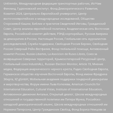
UnKremlin, Международная федерация транспортных рабочих, ИстЧам
Финланд, Гудзоновский институт, Фонд Демократического Развития,
Комитет-2024, Центрально-Европейский университет, Центр
восточноевропейских и международных исследований, Общество
Сторожевой башни, Библии и трактатов Свидетелей Иеговы, Гражданский
Совет, Центр анализа европейской политики, Академическая сеть Восточная
Европа, Российский комитет действия, РЭНД корпорейшн, Русская Америка
за демократию в России, Настоящая Россия, Глобальная сеть журналистов-
расследователей, Служба поддержки, Свободная Россия Берлин, Свободная
Россия Северный Рейн-Вестфалия, Фонд глобальной помощи, Антивоенный
комитет России, Russie-Libertes, La Asocicion de Rusos Libres, Союз за
возвращение Северных территорий, Крымскотатарский Ресурсный Центр,
Глобальный союз IndustriALL, Russian Election Monitor, Article 19, Мнение
медиа, Федерация анархического черного креста, Радио Свободная Европа,
Германское общество изучения Восточной Европы, Фонд имени Фридриха
Эберта, XZ gGmbH, Мобильная академия поддержки гендерной демократии
и миротворчества, Форум имени Льва Копелева, American Councils for
International Education, Cultural Vistas, Institute of International Education,
Антивоенное движение Антальи, Открытый диалог, Школа международных
отношений и государственной политики им Питера Мунка, Российско-
канадский демократический альянс, Школа международных отношений им
Нормана Патерсона, Центр Гражданских Свобод, Фонд Бориса Немцова за