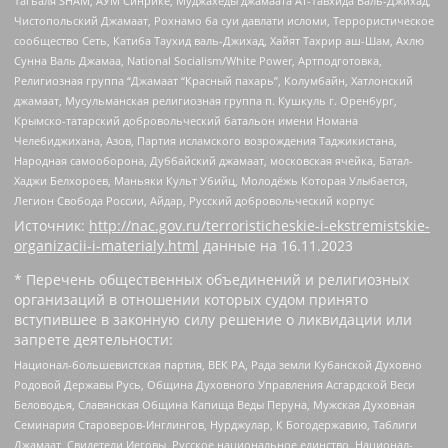
Тагьаля SHAM, АУМ Синрике, Муджахеды джамаата Ат-Тавхида Валь-Джихад,
Чистопольский Джамаат, Рохнамо ба суи давлати исломи, Террористическое
сообщество Сеть, Катиба Таухид валь-Джихад, Хайят Тахрир аш-Шам, Ахлю
Сунна Валь Джамаа, National Socialism/White Power, Артподготовка,
Религиозная группа “Джамаат “Красный пахарь”, Колумбайн, Хатлонский
джамаат, Мусульманская религиозная группа п. Кушкуль г. Оренбург,
Крымско-татарский добровольческий батальон имени Номана
Челебиджихана, Азов, Партия исламского возрождения Таджикистана,
Народная самооборона, Дуббайский джамаат, московская ячейка, Батал-
Хаджи Белхороев, Маньяки Культ Убийц, Молодёжь Которая Улыбается,
Легион Свобода России, Айдар, Русский добровольческий корпус
Источник:
http://nac.gov.ru/terroristicheskie-i-ekstremistskie-
organizacii-i-materialy.html
данные на
16.11.2023
* Перечень общественных объединений и религиозных
организаций в отношении которых судом принято
вступившее в законную силу решение о ликвидации или
запрете деятельности:
Национал-большевистская партия, ВЕК РА, Рада земли Кубанской Духовно
Родовой Державы Русь, Община Духовного Управления Асгардской Веси
Беловодья, Славянская Община Капища Веды Перуна, Мужская Духовная
Семинария Староверов-Инглингов, Нурджулар, К Богодержавию, Таблиги
Джамаат, Свидетели Иеговы, Русское национальное единство, Национал-