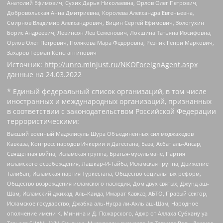
Анатолий Ефимович, Сухих Дарья Николаевна, Орлов Олег Петрович,
Добровольская Анна Дмитриевна, Королева Александра Евгеньевна,
Смирнов Владимир Александрович, Вицин Сергей Ефимович, Золотухин
Борис Андреевич, Левинсон Лев Семенович, Локшина Татьяна Иосифовна,
Орлов Олег Петрович, Полякова Мара Федоровна, Резник Генри Маркович,
Захаров Герман Константинович
Источник:
http://unro.minjust.ru/NKOForeignAgent.aspx
данные на
24.03.2022
* Единый федеральный список организаций, в том числе
иностранных и международных организаций, признанных
в соответствии с законодательством Российской Федерации
террористическими:
Высший военный Маджлисуль Шура Объединенных сил моджахедов
Кавказа, Конгресс народов Ичкерии и Дагестана, База, Асбат аль-Ансар,
Священная война, Исламская группа, Братья-мусульмане, Партия
исламского освобождения, Лашкар-И-Тайба, Исламская группа, Движение
Талибан, Исламская партия Туркестана, Общество социальных реформ,
Общество возрождения исламского наследия, Дом двух святых, Джунд аш-
Шам, Исламский джихад, Аль-Каида, Имарат Кавказ, АБТО, Правый сектор,
Исламское государство, Джабха аль-Нусра ли-Ахль аш-Шам, Народное
ополчение имени К. Минина и Д. Пожарского, Аджр от Аллаха Субхану уа