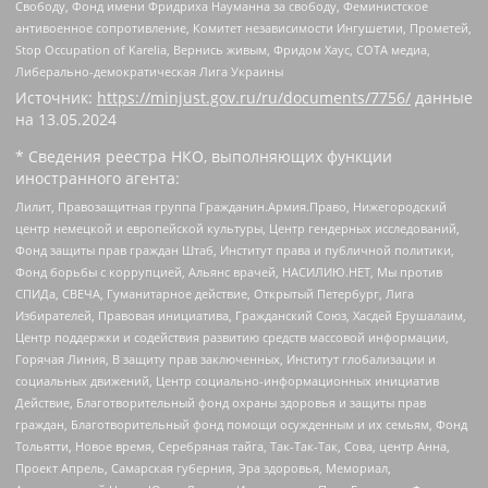
Свободу, Фонд имени Фридриха Науманна за свободу, Феминистское
антивоенное сопротивление, Комитет независимости Ингушетии, Прометей,
Stop Occupation of Karelia, Вернись живым, Фридом Хаус, СОТА медиа,
Либерально-демократическая Лига Украины
Источник:
https://minjust.gov.ru/ru/documents/7756/
данные
на
13.05.2024
* Сведения реестра НКО, выполняющих функции
иностранного агента:
Лилит, Правозащитная группа Гражданин.Армия.Право, Нижегородский
центр немецкой и европейской культуры, Центр гендерных исследований,
Фонд защиты прав граждан Штаб, Институт права и публичной политики,
Фонд борьбы с коррупцией, Альянс врачей, НАСИЛИЮ.НЕТ, Мы против
СПИДа, СВЕЧА, Гуманитарное действие, Открытый Петербург, Лига
Избирателей, Правовая инициатива, Гражданский Союз, Хасдей Ерушалаим,
Центр поддержки и содействия развитию средств массовой информации,
Горячая Линия, В защиту прав заключенных, Институт глобализации и
социальных движений, Центр социально-информационных инициатив
Действие, Благотворительный фонд охраны здоровья и защиты прав
граждан, Благотворительный фонд помощи осужденным и их семьям, Фонд
Тольятти, Новое время, Серебряная тайга, Так-Так-Так, Сова, центр Анна,
Проект Апрель, Самарская губерния, Эра здоровья, Мемориал,