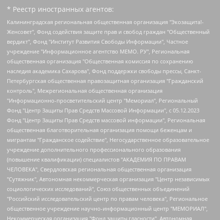
* Реестр иностранных агентов:
Калининградская региональная общественная организация "Экозащита!-Женсовет", Фонд содействия защите прав и свобод граждан "Общественный вердикт", Фонд "Институт Развития Свободы Информации", Частное учреждение "Информационное агентство МЕМО. РУ", Региональная общественная организация "Общественная комиссия по сохранению наследия академика Сахарова", Фонд поддержки свободы прессы, Санкт-Петербургская общественная правозащитная организация "Гражданский контроль", Межрегиональная общественная организация "Информационно-просветительский центр "Мемориал", Региональный Фонд "Центр Защиты Прав Средств Массовой Информации", с 05.12.2023 Фонд "Центр Защиты Прав Средств массовой информации", Региональная общественная благотворительная организация помощи беженцам и мигрантам "Гражданское содействие", Негосударственное образовательное учреждение дополнительного профессионального образования (повышение квалификации) специалистов "АКАДЕМИЯ ПО ПРАВАМ ЧЕЛОВЕКА", Свердловская региональная общественная организация "Сутяжник", Автономная некоммерческая организация "Центр независимых социологических исследований", Союз общественных объединений "Российский исследовательский центр по правам человека", Региональное общественное учреждение научно-информационный центр "МЕМОРИАЛ", Некоммерческая организация "Фонд защиты гласности", Автономная некоммерческая организация "Институт прав человека", Городская общественная организация "Екатеринбургское общество "МЕМОРИАЛ", Городская общественная организация "Рязанское историко-просветительское и правозащитное общество "Мемориал" (Рязанский Мемориал), Челябинский региональный орган общественной самодеятельности – женское общественное объединение "Женщины Евразии", Челябинский региональный орган общественной самодеятельности "Уральская правозащитная группа", Фонд содействия защите здоровья и социальной справедливости имени Андрея Рылькова, Автономная Некоммерческая Организация "Аналитический Центр Юрия Левады", Автономная некоммерческая организация социальной поддержки населения "Проект Апрель", Региональная общественная организация помощи женщинам и детям, находящимся в кризисной ситуации "Информационно-методический центр "Анна", Фонд содействия развитию массовых коммуникаций и правовому просвещению "Так-так-Так", Фонд содействия устойчивому развитию "Серебряная тайга", Свердловский региональный общественный фонд социальных проектов "Новое время", "Idel.Реалии", Кавказ.Реалии, Крым.Реалии, Телеканал Настоящее Время, Татаро-башкирская служба Радио Свобода (Azatliq Radiosi), Радио Свободная Европа/Радио Свобода (PCE/PC), "Сибирь.Реалии", "Фактограф", Благотворительный фонд помощи осужденным и их семьям, Автономная некоммерческая организация "Институт глобализации и социальных движений", Фонд "В защиту прав заключенных", Частное учреждение "Центр поддержки и содействия развитию средств массовой информации", Пензенский региональный общественный благотворительный фонд "Гражданский союз", "Север.Реалии", Некоммерческая организация Фонд "Правовая инициатива", Общество с ограниченной ответственностью "Радио Свободная Европа/Радио Свобода", Чешское информационное агентство "MEDIUM-ORIENT", Красноярская региональная общественная организация "Мы против СПИДа", Камалягин Денис Николаевич, Маркелов Сергей Евгеньевич, Пономарев Лев Александрович, Савицкая Людмила Алексеевна, Автономная некоммерческая организация "Центр по работе с проблемой насилия "НАСИЛИЮ.НЕТ", Межрегиональный профессиональный союз работников здравоохранения "Альянс врачей", Юридическое лицо, зарегистрированное в Латвийской Республике, SIA "Medusa Project" (регистрационный номер 40103797863, дата регистрации 10.06.2014), Некоммерческая организация "Фонд по борьбе с коррупцией", Автономная некоммерческая организация "Институт права и публичной политики", Баданин Роман Сергеевич, Гликин Максим Александрович, Железнова Мария Михайловна, Лукьянова Юлия Сергеевна, Маетная Елизавета Витальевна, Маняхин Петр Борисович, Чуракова Ольга Владимировна, Ярош Юлия Петровна, Юридическое лицо "The Insider SIA", зарегистрированное в Риге, Латвийская Республика (дата регистрации 26.06.2015), являющееся администратором доменного имени интернет-издания "The Insider SIA", https://theins.ru, Постернак Алексей Евгеньевич, Рубин Михаил Аркадьевич, Анин Роман Александрович, Юридическое лицо Istories fonds, зарегистрированное в Латвийской Республике (регистрационный номер 50008295751, дата регистрации 24.02.2020), Великовский Дмитрий Александрович, Долинина Ирина Николаевна, Мароховская Алеся Алексеевна, Шлейнов Роман Юрьевич, Шмагун Олеся Валентиновна, Общество с ограниченной ответственностью "Альтаир 2021", Общество с ограниченной ответственностью "Вега 2021", Общество с ограниченной ответственностью "Главный редактор 2021", Общество с ограниченной ответственностью "Ромашки монолит", Важенков Артем Валерьевич, Ивановская областная общественная организация "Центр гендерных исследований", Гурман Юрий Альбертович, Медиапроект "ОВД-Инфо", Егоров Владимир Владимирович, Жилинский Владимир Александрович, Общество с ограниченной ответственностью "ЗП", Иванова София Юрьевна, Карезина Инна Павловна, Кильтау Екатерина Викторовна, Петров Алексей Викторович, Пискунов Сергей Евгеньевич, Смирнов Сергей Сергеевич, Тихонов Михаил Сергеевич, Общество с ограниченной ответственностью "ЖУРНАЛИСТ-ИНОСТРАННЫЙ АГЕНТ", Арапова Галина Юрьевна, Вольтская Татьяна Анатольевна, Американская компания "Mason G.E.S. Anonymous Foundation" (США), являющаяся владельцем интернет-издания https://mnews.world/, Компания "Stichting Bellingcat", зарегистрированная в Нидерландах (дата регистрации 11.07.2018), Захаров Андрей Вячеславович, Клепиковская Екатерина Дмитриевна, Общество с ограниченной ответственностью "МЕМО", Перл Роман Александрович, Симонов Евгений Алексеевич, Соловьева Елена Анатольевна, Сотников Даниил Владимирович, Сурначева Елизавета Дмитриевна, Автономная некоммерческая организация по защите прав человека и информированию населения "Якутия – Наше Мнение", Общество с ограниченной ответственностью "Москоу диджитал медиа", с 26.01.2023 Общество с ограниченной ответственностью "Чайка Белые сады", Ветошкина Валерия Валерьевна, Заговора Максим Александрович, Межрегиональное общественное движение "Российская ЛГБТ - сеть", Оленичев Максим Владимирович, Павлов Иван Юрьевич, Скворцова Елена Сергеевна, Общество с ограниченной ответственностью "Как бы инагент", Кочетков Игорь Викторович, Общество с ограниченной ответственностью "Честные выборы", Еланчик Олег Александрович, Общество с ограниченной ответственностью "Нобелевский призыв", Гималова Регина Эмилевна, Григорьев Андрей Валерьевич, Григорьева Алина Александровна, Ассоциация по содействию защите прав призывников, альтернативнослужащих и военнослужащих "Правозащитная группа "Гражданин.Армия.Право", Хисамова Регина Фаритовна, Автономная некоммерческая организация по реализации социально-правовых программ "Лилит", Дальневосточное общественное движение "Маяк", Санкт-Петербургская ЛГБТ-инициативная группа "Выход", Инициативная группа ЛГБТ+ "Реверс", Алексеев Андрей Викторович, Бекбулатова Таисия Львовна, Беляев Иван Михайлович, Владыкина Елена Сергеевна, Гельман Марат Александрович, Никульшина Вероника Юрьевна, Толоконникова Надежда Андреевна, Шендерович Виктор Анатольевич, Общество с ограниченной ответственностью "Данное сообщение", Общество с ограниченной ответственностью Издательский дом "Новая глава", Айнбиндер Александра Александровна, Московский комьюнити-центр для ЛГБТ+инициатив, Благотворительный фонд развития филантропии, Deutsche Welle (Германия, Kurt-Schumacher-Strasse 3, 53113 Bonn), Борзунова Мария Михайловна, Воробьев Виктор Викторович, Голубева Анна Львовна, Константинова Алла Михайловна, Малкова Ирина Владимировна, Мурадов Мурад Абдулгалимович, Осетинская Елизавета Николаевна, Понасенков Евгений Николаевич, Ганапольский Матвей Юрьевич, Киселев Евгений Алексеевич, Борухович Ирина Григорьевна, Дремин Иван Тимофеевич, Дубровский Дмитрий Викторович, Красноярская региональная общественная организация поддержки и развития альтернативных образовательных технологий и межкультурных коммуникаций "ИНТЕРРА", Маяковская Екатерина Алексеевна, Фейгин Марк Захарович, Филимонов Андрей Викторович, Дзугкоева Регина Николаевна, Доброхотов Роман Александрович, Дудь Юрий Александрович, Елкин Сергей Владимирович, Кругликов Кирилл Игоревич, Сабунаева Мария Леонидовна, Семенов Алексей Владимирович, Шаинян Карен Багратович, Шульман Екатерина Михайловна, Асафьев Артур Валерьевич, Вахштайн Виктор Семенович, Венедиктов Алексей Алексеевич, Лушникова Екатерина Евгеньевна, Волков Леонид Михайлович, Невзоров Александр Глебович, Пархоменко Сергей Борисович, Сироткин Ярослав Николаевич, Кара-Мурза Владимир Владимирович, Баранова Наталья Владимировна, Гозман Леонид Яковлевич, Кагарлицкий Борис Юльевич, Климарев Михаил Валерьевич, Милов Владимир Станиславович, Автономная некоммерческая организация Краснодарский центр современного искусства "Типография", Моргенштерн Алишер Тагирович, Соболь Любовь Эдуардовна, Общество с ограниченной ответственностью "ЛИЗА НОРМ", Каспаров Гарри Кимович, Ходорковский Михаил Борисович, Общество с ограниченной ответственностью "Апрельские тезисы", Данилович Ирина Брониславовна, Кашин Олег Владимирович, Петров Николай Владимирович, Пивоваров Алексей Владимирович, Соколов Михаил Владимирович, Цветкова Юлия Владимировна, Чичваркин Евгений Александрович, Комитет против пыток/Команда против пыток, Общество с ограниченной ответственностью "Первый научный", Общество с ограниченной ответственностью "Вертолет и ко", Белоцерковская Вероника Борисовна, Кац Максим Евгеньевич, Лазарева Татьяна Юрьевна, Шаведдинов Руслан Табризович, Яшин Илья Валерьевич, Общество с ограниченной ответственностью "Иноагент ААВ", Алешковский Дмитрий Петрович, Альбац Евгения Марковна, Быков Дмитрий Львович, Галямина Юлия Евгеньевна, Лойко Сергей Леонидович, Мартынов Кирилл Константинович, Медведев Сергей Александрович, Крашенинников Федор Геннадиевич, Гордеева Катерина Вл