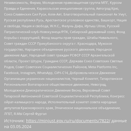
Независимость, Фирма, Молодежная правозащитная группа МПГ, Курсом
Правды и Единения, Каракольская инициативная группа, Автоград Крю,
Союз Славянских Сил Руси, Алля-Аят, Благотворительный пансионат Ак Умут,
Русская республика Русь, Арестантское уголовное единство, Башкорт, Нация
и свобода, Нация и свобода, W.H.С., Фалунь Дафа, Иртыш Ultras, Русский
Патриотический клуб-Новокузнецк/РПК, Сибирский державный союз, Фонд
борьбы с коррупцией, Фонд защиты прав граждан, Штабы Навального,
Совет граждан СССР Прикубанского округа г. Краснодара, Мужское
государство, Народное объединение русского движения, Народное
движение Адат, Народный совет граждан РСФСР СССР Архангельской
области, Проект Штурм, Граждане СССР, Держава Союз Советских Светлых
Родов, Совет Советских Социалистических Районов, Meta Platforms Inc,
Facebook, Instagram, WhatsApp, СИЧ-С14, Добровольческое Движение
Организации украинских националистов, Черный Комитет, Татарстанское
Региональное Всетатарское общественное движение, Невоград,
Молодежное Демократическое Движение Весна, Верховный Совет
Татарской Автономной Советской Социалистической Республики, Конгресс
ойрат-калмыцкого народа, Исполнительный комитет совета народных
депутатов Красноярского края, Этническое национальное объединение,
ЛГБТ, Я.МЫ Сергей Фургал
Источник:
https://minjust.gov.ru/ru/documents/7822/
данные
на
03.05.2024