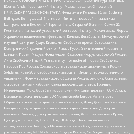
Польша, СВОБОДНЫЙ ИДЕЛЬ-УРАЛ, Ассоциация развития журналистики,
IStories fonds, Королевский Институт Международных Отношений,
КРИМСЬКА ПРАВОЗАХИСНА ГРУПА, Фонд имени Генриха Бёлля, Stichting
Bellingcat, Bellingcat Ltd, The Insider, Институт правовой инициативы
Центральной и Восточной Европы, Фонд Открытой Эстонии, Calvert 22
Foundation, Канадский украинский конгресс, Институт Макдональда-Лорье,
Украинская национальная федерация Канады, Декабристы, Международный
научный центр им Вудро Вильсона, Свободная пресса, Возрождение,
Всеукраинский духовный центр , Риддл, Русский антивоенный комитет в
Швеции, Проект Медуза, Фонд Андрея Сахарова, Форум свободной России,
Лига Свободных Наций, Transparеncy International, Форум Свободных
Народов ПостРоссии, Солидарность с гражданским движением в России –
Solidarus, КрымSOS, Свободный университет, Институт государственного
управления, Форум гражданского общества Россия, Беллона, Союз жителей
островов Тисима и Хабомаи, Съезд народных депутатов, Гринпис
Интернешнл, Фонд борьбы с коррупцией Инк, Завет церквей TCCN, Агора,
Всемирный фонд природы, BDR Novaja Gazeta-Europe, Алтай проект,
Образовательный дом прав человека Чернигов, Фонд Дом Прав Человека,
Белорусский дом прав человека имени Бориса Звозскова, Дом прав
человека Тбилиси, Дом прав человека Ереван, Дом прав человека Крым,
Центр дикого лосося, TVR Studios, ТВ Дождь, Центр европейских
исследований им Вилфрида Мартенса, Сетевое объединение журналистов
расследователей, АЛЛАТРА, За свободную Россию, Свободная Бурятия, Uralic,