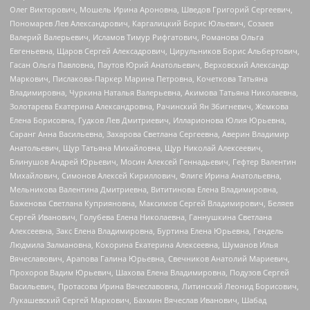
Олег Викторович, Мошель Ирина Ароновна, Шведов Григорий Сергеевич,
Пономарев Лев Александрович, Каргалицкий Борис Юльевич, Созаев
Валерий Валерьевич, Исламов Тимур Рифгатович, Романова Ольга
Евгеньевна, Щаров Сергей Алексадрович, Цирульников Борис Альбертович,
Гасан Ольга Павловна, Паутов Юрий Анатольевич, Верховский Александр
Маркович, Пислакова-Паркер Марина Петровна, Кочеткова Татьяна
Владимировна, Чуркина Наталья Валерьевна, Акимова Татьяна Николаевна,
Золотарева Екатерина Александровна, Рачинский Ян Збигневич, Жемкова
Елена Борисовна, Гудков Лев Дмитриевич, Илларионова Юлия Юрьевна,
Саранг Анна Васильевна, Захарова Светлана Сергеевна, Аверин Владимир
Анатольевич, Щур Татьяна Михайловна, Щур Николай Алексеевич,
Блинушов Андрей Юрьевич, Мосин Алексей Геннадьевич, Гефтер Валентин
Михайлович, Симонов Алексей Кириллович, Флиге Ирина Анатольевна,
Мельникова Валентина Дмитриевна, Вититинова Елена Владимировна,
Баженова Светлана Куприяновна, Максимов Сергей Владимирович, Беляев
Сергей Иванович, Голубева Елена Николаевна, Ганнушкина Светлана
Алексеевна, Закс Елена Владимировна, Буртина Елена Юрьевна, Гендель
Людмила Залмановна, Кокорина Екатерина Алексеевна, Шуманов Илья
Вячеславович, Арапова Галина Юрьевна, Свечников Анатолий Мариевич,
Прохоров Вадим Юрьевич, Шахова Елена Владимировна, Подузов Сергей
Васильевич, Протасова Ирина Вячеславовна, Литинский Леонид Борисович,
Лукашевский Сергей Маркович, Бахмин Вячеслав Иванович, Шабад