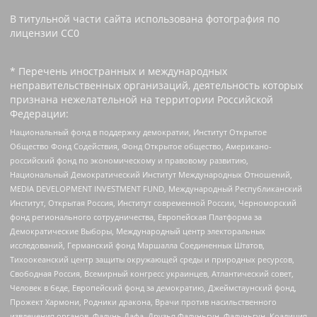
В титульной части сайта использована фотография по
лицензии CC0 ‌
* Перечень иностранных и международных
неправительственных организаций, деятельность которых
признана нежелательной на территории Российской
Федерации:
Национальный фонд в поддержку демократии, Институт Открытое
Общество Фонд Содействия, Фонд Открытое общество, Американо-
российский фонд по экономическому и правовому развитию,
Национальный Демократический Институт Международных Отношений,
MEDIA DEVELOPMENT INVESTMENT FUND, Международный Республиканский
Институт, Открытая Россия, Институт современной России, Черноморский
фонд регионального сотрудничества, Европейская Платформа за
Демократические Выборы, Международный центр электоральных
исследований, Германский фонд Маршалла Соединенных Штатов,
Тихоокеанский центр защиты окружающей среды и природных ресурсов,
Свободная Россия, Всемирный конгресс украинцев, Атлантический совет,
Человек в беде, Европейский фонд за демократию, Джеймстаунский фонд,
Прожект Хармони, Родники дракона, Врачи против насильственного
извлечения органов, Фалунь Дафа, Друзья Фалуньгун, Фалуньгун, Коалиция