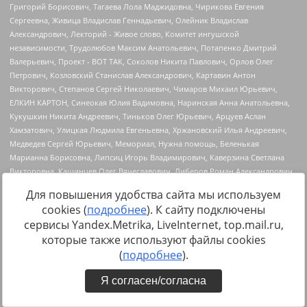
Для повышения удобства сайта мы используем
cookies (
подробнее
). К сайту подключены
сервисы Yandex.Metrika, LiveInternet, top.mail.ru,
Источник:
https://minjust.gov.ru/uploaded/files/reestr-
которые также используют файлы cookies
inostrannyih-agentov-22-03-2024.pdf
данные на
22.03.2024
(
подробнее
).
Я согласен/согласна