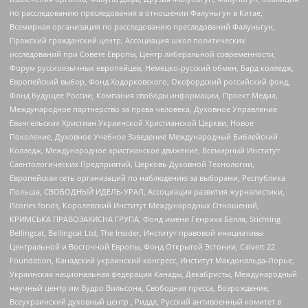
по расследованию преследования в отношении Фалуньгун в Китае,
Всемирная организация по расследованию преследований Фалуньгун,
Пражский гражданский центр, Ассоциация школ политических
исследований при Совете Европы, Центр либеральной современности,
Форум русскоязычных европейцев, Немецко-русский обмен, Бард колледж,
Европейский выбор, Фонд Ходорковского, Оксфордский российский фонд,
Фонд Будущее России, Компания свободы информации, Проект Медиа,
Международное партнерство за права человека, Духовное Управление
Евангельских Христиан Украинской Христианской Церкви, Новое
Поколение, Духовное Учебное Заведение Международный Библейский
Колледж, Международное христианское движение, Всемирный Институт
Саентологических Предприятий, Церковь Духовной Технологии,
Европейская сеть организаций по наблюдению за выборами, Республика
Польша, СВОБОДНЫЙ ИДЕЛЬ-УРАЛ, Ассоциация развития журналистики,
IStories fonds, Королевский Институт Международных Отношений,
КРИМСЬКА ПРАВОЗАХИСНА ГРУПА, Фонд имени Генриха Бёлля, Stichting
Bellingcat, Bellingcat Ltd, The Insider, Институт правовой инициативы
Центральной и Восточной Европы, Фонд Открытой Эстонии, Calvert 22
Foundation, Канадский украинский конгресс, Институт Макдональда-Лорье,
Украинская национальная федерация Канады, Декабристы, Международный
научный центр им Вудро Вильсона, Свободная пресса, Возрождение,
Всеукраинский духовный центр , Риддл, Русский антивоенный комитет в