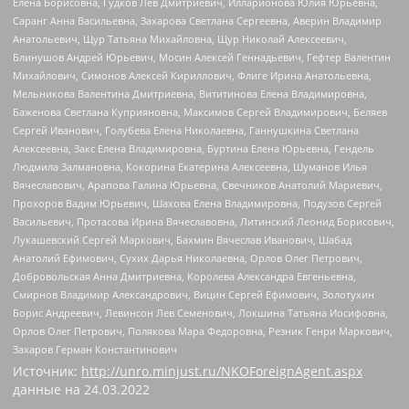
Елена Борисовна, Гудков Лев Дмитриевич, Илларионова Юлия Юрьевна,
Саранг Анна Васильевна, Захарова Светлана Сергеевна, Аверин Владимир
Анатольевич, Щур Татьяна Михайловна, Щур Николай Алексеевич,
Блинушов Андрей Юрьевич, Мосин Алексей Геннадьевич, Гефтер Валентин
Михайлович, Симонов Алексей Кириллович, Флиге Ирина Анатольевна,
Мельникова Валентина Дмитриевна, Вититинова Елена Владимировна,
Баженова Светлана Куприяновна, Максимов Сергей Владимирович, Беляев
Сергей Иванович, Голубева Елена Николаевна, Ганнушкина Светлана
Алексеевна, Закс Елена Владимировна, Буртина Елена Юрьевна, Гендель
Людмила Залмановна, Кокорина Екатерина Алексеевна, Шуманов Илья
Вячеславович, Арапова Галина Юрьевна, Свечников Анатолий Мариевич,
Прохоров Вадим Юрьевич, Шахова Елена Владимировна, Подузов Сергей
Васильевич, Протасова Ирина Вячеславовна, Литинский Леонид Борисович,
Лукашевский Сергей Маркович, Бахмин Вячеслав Иванович, Шабад
Анатолий Ефимович, Сухих Дарья Николаевна, Орлов Олег Петрович,
Добровольская Анна Дмитриевна, Королева Александра Евгеньевна,
Смирнов Владимир Александрович, Вицин Сергей Ефимович, Золотухин
Борис Андреевич, Левинсон Лев Семенович, Локшина Татьяна Иосифовна,
Орлов Олег Петрович, Полякова Мара Федоровна, Резник Генри Маркович,
Захаров Герман Константинович
Источник:
http://unro.minjust.ru/NKOForeignAgent.aspx
данные на
24.03.2022