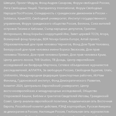
Швеции, Проект Медуза, Фонд Андрея Сахарова, Форум свободной России,
Лига Свободных Наций, Transparеncy International, Форум Свободных
Народов ПостРоссии, Солидарность с гражданским движением в России –
Solidarus, КрымSOS, Свободный университет, Институт государственного
управления, Форум гражданского общества Россия, Беллона, Союз жителей
островов Тисима и Хабомаи, Съезд народных депутатов, Гринпис
Интернешнл, Фонд борьбы с коррупцией Инк, Завет церквей TCCN, Агора,
Всемирный фонд природы, BDR Novaja Gazeta-Europe, Алтай проект,
Образовательный дом прав человека Чернигов, Фонд Дом Прав Человека,
Белорусский дом прав человека имени Бориса Звозскова, Дом прав
человека Тбилиси, Дом прав человека Ереван, Дом прав человека Крым,
Центр дикого лосося, TVR Studios, ТВ Дождь, Центр европейских
исследований им Вилфрида Мартенса, Сетевое объединение журналистов
расследователей, АЛЛАТРА, За свободную Россию, Свободная Бурятия, Uralic,
UnKremlin, Международная федерация транспортных рабочих, ИстЧам
Финланд, Гудзоновский институт, Фонд Демократического Развития,
Комитет-2024, Центрально-Европейский университет, Центр
восточноевропейских и международных исследований, Общество
Сторожевой башни, Библии и трактатов Свидетелей Иеговы, Гражданский
Совет, Центр анализа европейской политики, Академическая сеть Восточная
Европа, Российский комитет действия, РЭНД корпорейшн, Русская Америка
за демократию в России, Настоящая Россия, Глобальная сеть журналистов-