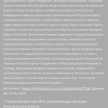
расследователей, Служба поддержки, Свободная Россия Берлин, Свободная
Россия Северный Рейн-Вестфалия, Фонд глобальной помощи, Антивоенный
комитет России, Russie-Libertes, La Asocicion de Rusos Libres, Союз за
возвращение Северных территорий, Крымскотатарский Ресурсный Центр,
Глобальный союз IndustriALL, Russian Election Monitor, Article 19, Мнение
медиа, Федерация анархического черного креста, Радио Свободная Европа,
Германское общество изучения Восточной Европы, Фонд имени Фридриха
Эберта, XZ gGmbH, Мобильная академия поддержки гендерной демократии
и миротворчества, Форум имени Льва Копелева, American Councils for
International Education, Cultural Vistas, Institute of International Education,
Антивоенное движение Антальи, Открытый диалог, Школа международных
отношений и государственной политики им Питера Мунка, Российско-
канадский демократический альянс, Школа международных отношений им
Нормана Патерсона, Центр Гражданских Свобод, Фонд Бориса Немцова за
Свободу, Фонд имени Фридриха Науманна за свободу, Феминистское
антивоенное сопротивление, Комитет независимости Ингушетии, Прометей,
Stop Occupation of Karelia, Вернись живым, Фридом Хаус, СОТА медиа,
Либерально-демократическая Лига Украины
Источник:
https://minjust.gov.ru/ru/documents/7756/
данные
на
13.05.2024
* Сведения реестра НКО, выполняющих функции
иностранного агента: