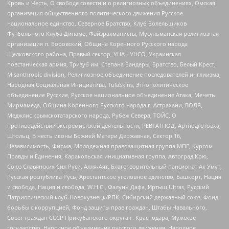
Кровь и Честь, О свободе совести и о религиозных объединениях, Омская
организация общественного политического движения Русское
национальное единство, Северное Братство, Клуб Болельщиков
Футбольного Клуба Динамо, Файзрахманисты, Мусульманская религиозная
организация п. Боровский, Община Коренного Русского народа
Щелковского района, Правый сектор, УНА - УНСО, Украинская
повстанческая армия, Тризуб им. Степана Бандеры, Братство, Белый Крест,
Misanthropic division, Религиозное объединение последователей инглиизма,
Народная Социальная Инициатива, TulaSkins, Этнополитическое
объединение Русские, Русское национальное объединение Атака, Мечеть
Мирмамеда, Община Коренного Русского народа г. Астрахани, ВОЛЯ,
Меджлис крымскотатарского народа, Рубеж Севера, ТОЙС, О
противодействии экстремистской деятельности, РЕВТАТПОД, Артподготовка,
Штольц, В честь иконы Божией Матери Державная, Сектор 16,
Независимость, Фирма, Молодежная правозащитная группа МПГ, Курсом
Правды и Единения, Каракольская инициативная группа, Автоград Крю,
Союз Славянских Сил Руси, Алля-Аят, Благотворительный пансионат Ак Умут,
Русская республика Русь, Арестантское уголовное единство, Башкорт, Нация
и свобода, Нация и свобода, W.H.С., Фалунь Дафа, Иртыш Ultras, Русский
Патриотический клуб-Новокузнецк/РПК, Сибирский державный союз, Фонд
борьбы с коррупцией, Фонд защиты прав граждан, Штабы Навального,
Совет граждан СССР Прикубанского округа г. Краснодара, Мужское
государство, Народное объединение русского движения, Народное