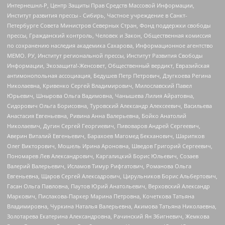
Интернешнл-Р, Центр Защиты Прав Средств Массовой Информации,
Институт развития прессы - Сибирь, Частное учреждение в Санкт-
Петербурге Совета Министров Северных Стран, Фонд поддержки свободы
прессы, Гражданский контроль, Человек и Закон, Общественная комиссия
по сохранению наследия академика Сахарова, Информационное агентство
МЕМО. РУ, Институт региональной прессы, Институт Развития Свободы
Информации, Экозащита!-Женсовет, Общественный вердикт, Евразийская
антимонопольная ассоциация, Бедушев Петр Петрович, Дзугкоева Регина
Николаевна, Кривенко Сергей Владимирович, Милославский Павел
Юрьевич, Шнырова Ольга Вадимовна, Чанышева Лилия Айратовна,
Сидорович Ольга Борисовна, Туровский Александр Алексеевич, Васильева
Анастасия Евгеньевна, Ривина Анна Валерьевна, Бойко Анатолий
Николаевич, Дугин Сергей Георгиевич, Пивоваров Андрей Сергеевич,
Аверин Виталий Евгеньевич, Барахоев Магомед Бекханович, Шарипков
Олег Викторович, Мошель Ирина Ароновна, Шведов Григорий Сергеевич,
Пономарев Лев Александрович, Каргалицкий Борис Юльевич, Созаев
Валерий Валерьевич, Исламов Тимур Рифгатович, Романова Ольга
Евгеньевна, Щаров Сергей Алексадрович, Цирульников Борис Альбертович,
Гасан Ольга Павловна, Паутов Юрий Анатольевич, Верховский Александр
Маркович, Пислакова-Паркер Марина Петровна, Кочеткова Татьяна
Владимировна, Чуркина Наталья Валерьевна, Акимова Татьяна Николаевна,
Золотарева Екатерина Александровна, Рачинский Ян Збигневич, Жемкова