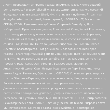
Лилит, Правозащитная группа Гражданин.Армия.Право, Нижегородский
центр немецкой и европейской культуры, Центр гендерных исследований,
Фонд защиты прав граждан Штаб, Институт права и публичной политики,
Фонд борьбы с коррупцией, Альянс врачей, НАСИЛИЮ.НЕТ, Мы против
СПИДа, СВЕЧА, Гуманитарное действие, Открытый Петербург, Лига
Избирателей, Правовая инициатива, Гражданский Союз, Хасдей Ерушалаим,
Центр поддержки и содействия развитию средств массовой информации,
Горячая Линия, В защиту прав заключенных, Институт глобализации и
социальных движений, Центр социально-информационных инициатив
Действие, Благотворительный фонд охраны здоровья и защиты прав
граждан, Благотворительный фонд помощи осужденным и их семьям, Фонд
Тольятти, Новое время, Серебряная тайга, Так-Так-Так, Сова, центр Анна,
Проект Апрель, Самарская губерния, Эра здоровья, Мемориал,
Аналитический Центр Юрия Левады, Издательство Парк Гагарина, Фонд
имени Андрея Рылькова, Сфера, Центр СИБАЛЬТ, Уральская правозащитная
группа, Женщины Евразии, Институт прав человека, Фонд защиты гласности,
Российский исследовательский центр по правам человека,
Дальневосточный центр развития гражданских инициатив и социального
партнерства, Гражданское действие, Центр независимых социологических
исследований, Сутяжник, АКАДЕМИЯ ПО ПРАВАМ ЧЕЛОВЕКА, Центр развития
некоммерческих организаций, Частное учреждение в Калининграде Совета
Министров северных стран, Гражданское содействие, Трансперенси