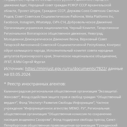
движение Адат, Народный совет граждан РСФСР СССР Архангельской
области, Проект Штурм, Граждане СССР, Держава Союз Советских Светлых
Родов, Совет Советских Социалистических Районов, Meta Platforms Inc,
Facebook, Instagram, WhatsApp, СИЧ-С14, Добровольческое Движение
Организации украинских националистов, Черный Комитет, Татарстанское
Региональное Всетатарское общественное движение, Невоград,
Молодежное Демократическое Движение Весна, Верховный Совет
Татарской Автономной Советской Социалистической Республики, Конгресс
ойрат-калмыцкого народа, Исполнительный комитет совета народных
депутатов Красноярского края, Этническое национальное объединение,
ЛГБТ, Я.МЫ Сергей Фургал
Источник:
https://minjust.gov.ru/ru/documents/7822/
данные
на
03.05.2024
* Реестр иностранных агентов:
Калининградская региональная общественная организация "Экозащита!-Женсовет", Фонд содействия защите прав и свобод граждан "Общественный вердикт", Фонд "Институт Развития Свободы Информации", Частное учреждение "Информационное агентство МЕМО. РУ", Региональная общественная организация "Общественная комиссия по сохранению наследия академика Сахарова", Фонд поддержки свободы прессы, Санкт-Петербургская общественная правозащитная организация "Гражданский контроль", Межрегиональная общественная организация "Информационно-просветительский центр "Мемориал", Региональный Фонд "Центр Защиты Прав Средств Массовой Информации", с 05.12.2023 Фонд "Центр Защиты Прав Средств массовой информации", Региональная общественная благотворительная организация помощи беженцам и мигрантам "Гражданское содействие", Негосударственное образовательное учреждение дополнительного профессионального образования (повышение квалификации) специалистов "АКАДЕМИЯ ПО ПРАВАМ ЧЕЛОВЕКА", Свердловская региональная общественная организация "Сутяжник", Автономная некоммерческая организация "Центр независимых социологических исследований", Союз общественных объединений "Российский исследовательский центр по правам человека", Региональное общественное учреждение научно-информационный центр "МЕМОРИАЛ", Некоммерческая организация "Фонд защиты гласности", Автономная некоммерческая организация "Институт прав человека", Городская общественная организация "Екатеринбургское общество "МЕМОРИАЛ", Городская общественная организация "Рязанское историко-просветительское и правозащитное общество "Мемориал" (Рязанский Мемориал), Челябинский региональный орган общественной самодеятельности – женское общественное объединение "Женщины Евразии", Челябинский региональный орган общественной самодеятельности "Уральская правозащитная группа", Фонд содействия защите здоровья и социальной справедливости имени Андрея Рылькова, Автономная Некоммерческая Организация "Аналитический Центр Юрия Левады", Автономная некоммерческая организация социальной поддержки населения "Проект Апрель", Региональная общественная организация помощи женщинам и детям, находящимся в кризисной ситуации "Информационно-методический центр "Анна", Фонд содействия развитию массовых коммуникаций и правовому просвещению "Так-так-Так", Фонд содействия устойчивому развитию "Серебряная тайга", Свердловский региональный общественный фонд социальных проектов "Новое время", "Idel.Реалии", Кавказ.Реалии, Крым.Реалии, Телеканал Настоящее Время, Татаро-башкирская служба Радио Свобода (Azatliq Radiosi), Радио Свободная Европа/Радио Свобода (PCE/PC), "Сибирь.Реалии", "Фактограф", Благотворительный фонд помощи осужденным и их семьям, Автономная некоммерческая организация "Институт глобализации и социальных движений", Фонд "В защиту прав заключенных", Частное учреждение "Центр поддержки и содействия развитию средств массовой информации", Пензенский региональный общественный благотворительный фонд "Гражданский союз", "Север.Реалии", Некоммерческая организация Фонд "Правовая инициатива", Общество с ограниченной ответственностью "Радио Свободная Европа/Радио Свобода", Чешское информационное агентство "MEDIUM-ORIENT", Красноярская региональная общественная организация "Мы против СПИДа", Камалягин Денис Николаевич, Маркелов Сергей Евгеньевич, Пономарев Лев Александрович, Савицкая Людмила Алексеевна, Автономная некоммерческая организация "Центр по работе с проблемой насилия "НАСИЛИЮ.НЕТ", Межрегиональный профессиональный союз работников здравоохранения "Альянс врачей", Юридическое лицо, зарегистрированное в Латвийской Республике, SIA "Medusa Project" (регистрационный номер 40103797863, дата регистрации 10.06.2014), Некоммерческая организация "Фонд по борьбе с коррупцией", Автономная некоммерческая организация "Институт права и публичной политики", Баданин Роман Сергеевич, Гликин Максим Александрович, Железнова Мария Михайловна, Лукьянова Юлия Сергеевна, Маетная Елизавета Витальевна, Маняхин Петр Борисович, Чуракова Ольга Владимировна, Ярош Юлия Петровна, Юридическое лицо "The Insider SIA", зарегистрированное в Риге, Латвийская Республика (дата регистрации 26.06.2015), являющееся администратором доменного имени интернет-издания "The Insider SIA", https://theins.ru, Постернак Алексей Евгеньевич, Рубин Михаил Аркадьевич, Анин Роман Александрович, Юридическое лицо Istories fonds, зарегистрированное в Латвийской Республике (регистрационный номер 50008295751, дата регистрации 24.02.2020), Великовский Дмитрий Александрович, Долинина Ирина Николаевна, Мароховская Алеся Алексеевна, Шлейнов Роман Юрьевич, Шмагун Олеся Валентиновна, Общество с ограниченной ответственностью "Альтаир 2021", Общество с ограниченной ответственностью "Вега 2021", Общество с ограниченной ответственностью "Главный редактор 2021", Общество с ограниченной ответственностью "Ромашки монолит", Важенков Артем Валерьевич, Ивановская областная общественная организация "Центр гендерных исследований", Гурман Юрий Альбертович, Медиапроект "ОВД-Инфо", Егоров Владимир Владимирович, Жилинский Владимир Александрович, Общество с ограниченной ответственностью "ЗП", Иванова София Юрьевна, Карезина Инна Павловна, Кильтау Екатерина Викторовна, Петров Алексей Викторович, Пискунов Сергей Евгеньевич, Смирнов Сергей Сергеевич, Тихонов Михаил Сергеевич, Общество с ограниченной ответственностью "ЖУРНАЛИСТ-ИНОСТРАННЫЙ АГЕНТ", Арапова Галина Юрьевна, Вольтская Татьяна Анатольевна, Американская компания "Mason G.E.S. Anonymous Foundation" (США), являющаяся владельцем интернет-издания https://mnews.world/, Компания "Stichting Bellingcat", зарегистрированная в Нидерландах (дата регистрации 11.07.2018), Захаров Андрей Вячеславович, Клепиковская Екатерина Дмитриевна, Общество с ограниченной ответственностью "МЕМО", Перл Роман Александрович, Симонов Евгений Алексеевич, Соловьева Елена Анатольевна, Сотников Даниил Владимирович, Сурначева Елизавета Дмитриевна, Автономная некоммерческая организация по защите прав человека и информированию населения "Якутия – Наше Мнение", Общество с ограниченной ответственностью "Москоу диджитал медиа", с 26.01.2023 Общество с ограниченной ответственностью "Чайка Белые сады", Ветошкина Валерия Валерьевна, Заговора Максим Александрович, Межрегиональное общественное движение "Российская ЛГБТ - сеть", Оленичев Максим Владимирович, Павлов Иван Юрьевич, Скворцова Елена Сергеевна, Общество с ограниченной ответственностью "Как бы инагент", Кочетков Игорь Викторович, Общество с ограниченной ответственностью "Честные выборы", Еланчик Олег Александрович, Общество с ограниченной ответственностью "Нобелевский призыв", Гималова Регина Эмилевна, Григорьев Андрей Валерьевич, Григорьева Алина Александровна, Ассоциация по содействию защите прав призывников, альтернативнослужащих и военнослужащих "Правозащитная группа "Гражданин.Армия.Право", Хисамова Регина Фаритовна, Автономная некоммерческая организация по реализации социально-правовых программ "Лилит", Дальневосточное общественное движение "Маяк", Санкт-Петербургская ЛГБТ-инициативная группа "Выход", Инициативная группа ЛГБТ+ "Реверс", Алексеев Андрей Викторович, Бекбулатова Таисия Львовна, Беляев Иван Михайлович, Владыкина Елена Сергеевна, Гельман Марат Александрович, Никульшина Вероника Юрьевна, Толоконникова Надежда Андреевна, Шендерович Виктор Анатольевич, Общество с ограниченной ответственностью "Данное сообщение", Общество с ограниченной ответственностью Издательский дом "Новая глава", Айнбиндер Александра Александровна, Московский комьюнити-центр для ЛГБТ+инициатив, Благотворительный фонд развития филантропии, Deutsche Welle (Германия, Kurt-Schumacher-Strasse 3, 53113 Bonn), Борзунова Мария Михайловна, Воробьев Виктор Викторович, Голубева Анна Львовна, Константинова Алла Михайловна, Малкова Ирина Владимировна, Мурадов Мурад Абдулгалимович, Осетинская Елизавета Николаевна, Понасенков Евгений Николаевич, Ганапольский Матвей Юрьевич, Киселев Евгений Алексеевич, Борухович Ирина Григорьевна, Дремин Иван Тимофеевич, Дубровский Дмитрий Викторович, Красноярская региональная общественная организация поддержки и развития альтернативных образовательных технологий и межкультурных коммуникаций "ИНТЕРРА", Маяковская Екатерина Алексеевна, Фейгин Марк Захарович, Филимонов Андрей Викторович, Дзугкоева Регина Николаевна, Доброхотов Роман Александрович, Дудь Юрий Александрович, Елкин Сергей Владимирович, Кругликов Кирилл Игоревич, Сабунаева Мария Леонидовна, Семенов Алексей Владимирович, Шаинян Карен Багратович, Шульман Екатерина Михайловна, Асафьев Артур Валерьевич, Вахштайн Виктор Семенович, Венедиктов Алексей Алексеевич, Лушникова Екатерина Евгеньевна, Волков Леонид Михайлович, Невзоров Александр Глебович, Пархоменко Сергей Борисович, Сироткин Ярослав Николаевич, Кара-Мурза Владимир Владимирович, Баранова Наталья Владимировна, Гозман Леонид Яковлевич, Кагарлицкий Борис Юльевич, Климарев Михаил Валерьевич, Милов Владимир Станиславович, Автономная некоммерческая организация Краснодарский центр современного искусства "Типография", Моргенштерн Алишер Тагирович, Соболь Любовь Эдуардовна, Общество с ограниченной ответственностью "ЛИЗА НОРМ", Каспаров Гарри Кимович, Ходорковский Михаил Борисович, Общество с ограниченной ответственностью "Апрельские тезисы", Данилович Ирина Брониславовна, Кашин Олег Владимирович, Петров Николай Владимирович, Пивоваров Алексей Владимирович, Соколов Михаил Владимирович, Цветкова Юлия Владимировна, Чичваркин Евгений Александрович, Комитет против пыток/Команда против пыток, Общество с ограниченной ответственностью "Первый научный", Общество с ограниченной ответственностью "Вертолет и ко", Белоцерковская Вероника Борисовна, Кац Максим Евгеньевич, Лазарева Татьяна Юрьевна, Шаведдинов Руслан Табризович, Яшин Илья Валерьевич, Общество с ограниченной ответственностью "Иноагент ААВ", Алешковский Дмитрий Петрович, Альбац Евгения Марковна, Быков Дмитрий Львович, Галямина Юлия Евгеньевна, Лойко Сергей Леонидович, Мартынов Кирилл Константинович, Медведев Сергей Александрович, Крашенинников Федор Геннадиевич, Гордеева Катерина Вл