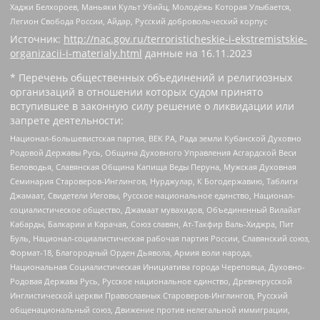
Хаджи Белхороев, Маньяки Культ Убийц, Молодёжь Которая Улыбается,
Легион Свобода России, Айдар, Русский добровольческий корпус
Источник:
http://nac.gov.ru/terroristicheskie-i-ekstremistskie-
organizacii-i-materialy.html
данные на
16.11.2023
* Перечень общественных объединений и религиозных
организаций в отношении которых судом принято
вступившее в законную силу решение о ликвидации или
запрете деятельности:
Национал-большевистская партия, ВЕК РА, Рада земли Кубанской Духовно
Родовой Державы Русь, Община Духовного Управления Асгардской Веси
Беловодья, Славянская Община Капища Веды Перуна, Мужская Духовная
Семинария Староверов-Инглингов, Нурджулар, К Богодержавию, Таблиги
Джамаат, Свидетели Иеговы, Русское национальное единство, Национал-
социалистическое общество, Джамаат мувахидов, Объединенный Вилайат
Кабарды, Балкарии и Карачая, Союз славян, Ат-Такфир Валь-Хиджра, Пит
Буль, Национал-социалистическая рабочая партия России, Славянский союз,
Формат-18, Благородный Орден Дьявола, Армия воли народа,
Национальная Социалистическая Инициатива города Череповца, Духовно-
Родовая Держава Русь, Русское национальное единство, Древнерусской
Инглистической церкви Православных Староверов-Инглингов, Русский
общенациональный союз, Движение против нелегальной иммиграции,