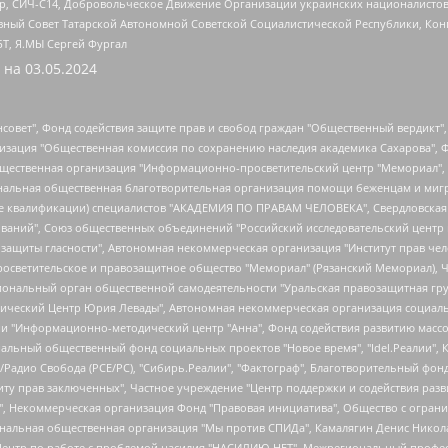
tsApp, СИЧ-С14, Добровольческое Движение Организации украинских националисто
ный Совет Татарской Автономной Советской Социалистической Республики, Кон
БТ, Я.МЫ Сергей Фургал
 на
03.05.2024
мная некоммерческая организация "Центр по работе с проблемой насилия "НАСИЛИЮ.НЕТ", Межрегиональный профессиональный союз работников здравоохранения "Альянс врачей", Юридическое лицо, зарегистрированное в Латвийской Республике, SIA "Medusa Project" (регистрационный номер 40103797863, дата регистрации 10.06.2014), Некоммерческая организация "Фонд по борьбе с коррупцией", Автономная некоммерческая организация "Институт права и публичной политики", Баданин Роман Сергеевич, Гликин Максим Александрович, Железнова Мария Михайловна, Лукьянова Юлия Сергеевна, Маетная Елизавета Витальевна, Маняхин Петр Борисович, Чуракова Ольга Владимировна, Ярош Юлия Петровна, Юридическое лицо "The Insider SIA", зарегистрированное в Риге, Латвийская Республика (дата регистрации 26.06.2015), являющееся администратором доменного имени интернет-издания "The Insider SIA", https://theins.ru, Постернак Алексей Евгеньевич, Рубин Михаил Аркадьевич, Анин Роман Александрович, Юридическое лицо Istories fonds, зарегистрированное в Латвийской Республике (регистрационный номер 50008295751, дата регистрации 24.02.2020), Великовский Дмитрий Александрович, Долинина Ирина Николаевна, Мароховская Алеся Алексеевна, Шлейнов Роман Юрьевич, Шмагун Олеся Валентиновна, Общество с ограниченной ответственностью "Альтаир 2021", Общество с ограниченной ответственностью "Вега 2021", Общество с ограниченной ответственностью "Главный редактор 2021", Общество с ограниченной ответственностью "Ромашки монолит", Важенков Артем Валерьевич, Ивановская областная общественная организация "Центр гендерных исследований", Гурман Юрий Альбертович, Медиапроект "ОВД-Инфо", Егоров Владимир Владимирович, Жилинский Владимир Александрович, Общество с ограниченной ответственностью "ЗП", Иванова София Юрьевна, Карезина Инна Павловна, Кильтау Екатерина Викторовна, Петров Алексей Викторович, Пискунов Сергей Евгеньевич, Смирнов Сергей Сергеевич, Тихонов Михаил Сергеевич, Общество с ограниченной ответственностью "ЖУРНАЛИСТ-ИНОСТРАННЫЙ АГЕНТ", Арапова Галина Юрьевна, Вольтская Татьяна Анатольевна, Американская компания "Mason G.E.S. Anonymous Foundation" (США), являющаяся владельцем интернет-издания https://mnews.world/, Компания "Stichting Bellingcat", зарегистрированная в Нидерландах (дата регистрации 11.07.2018), Захаров Андрей Вячеславович, Клепиковская Екатерина Дмитриевна, Общество с ограниченной ответственностью "МЕМО", Перл Роман Александрович, Симонов Евгений Алексеевич, Соловьева Елена Анатольевна, Сотников Даниил Владимирович, Сурначева Елизавета Дмитриевна, Автономная некоммерческая организация по защите прав человека и информированию населения "Якутия – Наше Мнение", Общество с ограниченной ответственностью "Москоу диджитал медиа", с 26.01.2023 Общество с ограниченной ответственностью "Чайка Белые сады", Ветошкина Валерия Валерьевна, Заговора Максим Александрович, Межрегиональное общественное движение "Российская ЛГБТ - сеть", Оленичев Максим Владимирович, Павлов Иван Юрьевич, Скворцова Елена Сергеевна, Общество с ограниченной ответственностью "Как бы инагент", Кочетков Игорь Викторович, Общество с ограниченной ответственностью "Честные выборы", Еланчик Олег Александрович, Общество с ограниченной ответственностью "Нобелевский призыв", Гималова Регина Эмилевна, Григорьев Андрей Валерьевич, Григорьева Алина Александровна, Ассоциация по содействию защите прав призывников, альтернативнослужащих и военнослужащих "Правозащитная группа "Гражданин.Армия.Право", Хисамова Регина Фаритовна, Автономная некоммерческая организация по реализации социально-правовых программ "Лилит", Дальн