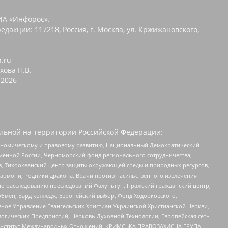
ИА «Инфорос».
едакции: 117218, Россия, г. Москва, ул. Кржижановского,
n.ru
хова Н.В.
2026
льной на территории Российской Федерации:
кономическому и правовому развитию, Национальный Демократический
менной России, Черноморский фонд регионального сотрудничества,
, Тихоокеанский центр защиты окружающей среды и природных ресурсов,
 Хармони, Родники дракона, Врачи против насильственного извлечения
по расследованию преследований Фалуньгун, Пражский гражданский центр,
бмен, Бард колледж, Европейский выбор, Фонд Ходорковского,
ное Управление Евангельских Христиан Украинской Христианской Церкви,
огических Предприятий, Церковь Духовной Технологии, Европейская сеть
ий Институт Международных Отношений, КРИМСЬКА ПРАВОЗАХИСНА ГРУПА,