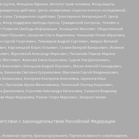
я группа, Женщины Евразии, Институт прав человека, Фонд защиты
Гражданское действие, Центр независимых социологических исследований,
стран, Гражданское содействие, Трансперенси Интернешнл-Р, Центр
н, Фонд поддержки свободы прессы, Гражданский контроль, Человек и
тут Развития Свободы Информации, Экозащита!-Женсовет, Общественный
й Павел Юрьевич, Шнырова Ольга Вадимовна, Чанышева Лилия Айратовна,
ин Сергей Георгиевич, Пивоваров Андрей Сергеевич, Аверин Виталий
вич, Каргалицкий Борис Юльевич, Созаев Валерий Валерьевич, Исламов
льевич, Верховский Александр Маркович, Пислакова-Паркер Марина
н Збигневич, Жемкова Елена Борисовна, Гудков Лев Дмитриевич,
й Алексеевич, Блинушов Андрей Юрьевич, Мосин Алексей Геннадьевич,
а, Баженова Светлана Куприяновна, Максимов Сергей Владимирович,
а Залмановна, Кокорина Екатерина Алексеевна, Шуманов Илья
ч, Протасова Ирина Вячеславовна, Литинский Леонид Борисович,
а Дмитриевна, Королева Александра Евгеньевна, Смирнов Владимир
ова Мара Федоровна, Резник Генри Маркович, Захаров Герман
етствии с законодательством Российской Федерации
 Исламская группа, Братья-мусульмане, Партия исламского освобождения,