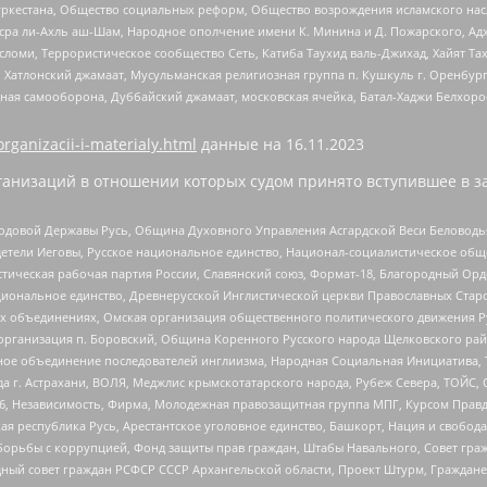
уркестана, Общество социальных реформ, Общество возрождения исламского насл
Нусра ли-Ахль аш-Шам, Народное ополчение имени К. Минина и Д. Пожарского, Ад
сломи, Террористическое сообщество Сеть, Катиба Таухид валь-Джихад, Хайят Тах
, Хатлонский джамаат, Мусульманская религиозная группа п. Кушкуль г. Оренбу
ная самооборона, Дуббайский джамаат, московская ячейка, Батал-Хаджи Белхор
organizacii-i-materialy.html
данные на
16.11.2023
анизаций в отношении которых судом принято вступившее в з
 Родовой Державы Русь, Община Духовного Управления Асгардской Веси Беловод
детели Иеговы, Русское национальное единство, Национал-социалистическое об
истическая рабочая партия России, Славянский союз, Формат-18, Благородный Ор
ациональное единство, Древнерусской Инглистической церкви Православных Ста
ных объединениях, Омская организация общественного политического движения Р
рганизация п. Боровский, Община Коренного Русского народа Щелковского район
гиозное объединение последователей инглиизма, Народная Социальная Инициатива,
 г. Астрахани, ВОЛЯ, Меджлис крымскотатарского народа, Рубеж Севера, ТОЙС, 
6, Независимость, Фирма, Молодежная правозащитная группа МПГ, Курсом Правд
ая республика Русь, Арестантское уголовное единство, Башкорт, Нация и свобода,
орьбы с коррупцией, Фонд защиты прав граждан, Штабы Навального, Совет гражд
ный совет граждан РСФСР СССР Архангельской области, Проект Штурм, Граждане 