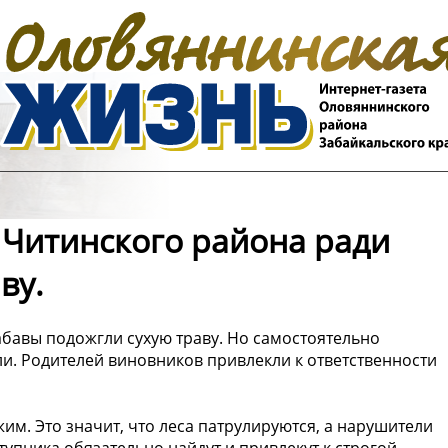
Читинского района ради
ву.
бавы подожгли сухую траву. Но самостоятельно
и. Родителей виновников привлекли к ответственности
м. Это значит, что леса патрулируются, а нарушители
пника обязательно найдут и привлекут к строгой