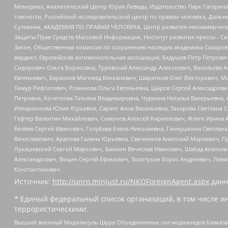
Мемориал, Аналитический Центр Юрия Левады, Издательство Парк Гагарина
гласности, Российский исследовательский центр по правам человека, Даль
Сутяжник, АКАДЕМИЯ ПО ПРАВАМ ЧЕЛОВЕКА, Центр развития некоммерческих
Защиты Прав Средств Массовой Информации, Институт развития прессы - Си
Закон, Общественная комиссия по сохранению наследия академика Сахаров
вердикт, Евразийская антимонопольная ассоциация, Бедушев Петр Петрови
Сидорович Ольга Борисовна, Туровский Александр Алексеевич, Васильева А
Евгеньевич, Барахоев Магомед Бекханович, Шарипков Олег Викторович, М
Тимур Рифгатович, Романова Ольга Евгеньевна, Щаров Сергей Алексадрови
Петровна, Кочеткова Татьяна Владимировна, Чуркина Наталья Валерьевна, 
Илларионова Юлия Юрьевна, Саранг Анна Васильевна, Захарова Светлана 
Гефтер Валентин Михайлович, Симонов Алексей Кириллович, Флиге Ирина 
Беляев Сергей Иванович, Голубева Елена Николаевна, Ганнушкина Светлана
Вячеславович, Арапова Галина Юрьевна, Свечников Анатолий Мариевич, П
Лукашевский Сергей Маркович, Бахмин Вячеслав Иванович, Шабад Анатоли
Александрович, Вицин Сергей Ефимович, Золотухин Борис Андреевич, Леви
Константинович
Источник:
http://unro.minjust.ru/NKOForeignAgent.aspx
данн
* Единый федеральный список организаций, в том числе и
террористическими:
Высший военный Маджлисуль Шура Объединенных сил моджахедов Кавказа, Ко