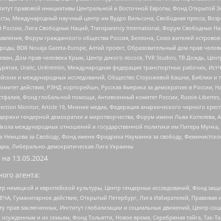
r, Институт правовой инициативы Центральной и Восточной Европы, Фонд Открытой Э
ты, Международный научный центр им Вудро Вильсона, Свободная пресса, Возро
России, Лига Свободных Наций, Transparеncy International, Форум Свободных Н
правления, Форум гражданского общества Россия, Беллона, Союз жителей острово
роды, BDR Novaja Gazeta-Europe, Алтай проект, Образовательный дом прав челов
еван, Дом прав человека Крым, Центр дикого лосося, TVR Studios, ТВ Дождь, Це
урятия, Uralic, UnKremlin, Международная федерация транспортных рабочих, Ист
ейских и международных исследований, Общество Сторожевой башни, Библии и тр
омитет действия, РЭНД корпорейшн, Русская Америка за демократию в России, Н
фалия, Фонд глобальной помощи, Антивоенный комитет России, Russie-Libertes, L
lection Monitor, Article 19, Мнение медиа, Федерация анархического черного кр
и гендерной демократии и миротворчества, Форум имени Льва Копелева, American C
г, Школа международных отношений и государственной политики им Питера Мунка
 Немцова за Свободу, Фонд имени Фридриха Науманна за свободу, Феминистско
медиа, Либерально-демократическая Лига Украины
 на
13.05.2024
ого агента:
р немецкой и европейской культуры, Центр гендерных исследований, Фонд защи
ЧА, Гуманитарное действие, Открытый Петербург, Лига Избирателей, Правовая 
иту прав заключенных, Институт глобализации и социальных движений, Центр 
ужденным и их семьям, Фонд Тольятти, Новое время, Серебряная тайга, Так-Так-