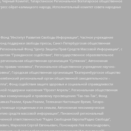
в, Черный Комитет, Татарстанское Региональное Всетатарское общественное
гресс ойрат-калмыцкого народа, Исполнительный комитет совета народных
евосточное общественное движение "Маяк", Санкт-Петербургская ЛГБТ-инициативная группа "Выход", Инициативная группа ЛГБТ+ "Реверс", Алексеев Андрей Викторович, Бекбулатова Таисия Львовна, Беляев Иван Михайлович, Владыкина Елена Сергеевна, Гельман Марат Александрович, Никульшина Вероника Юрьевна, Толоконникова Надежда Андреевна, Шендерович Виктор Анатольевич, Общество с ограниченной ответственностью "Данное сообщение", Общество с ограниченной ответственностью Издательский дом "Новая глава", Айнбиндер Александра Александровна, Московский комьюнити-центр для ЛГБТ+инициатив, Благотворительный фонд развития филантропии, Deutsche Welle (Германия, Kurt-Schumacher-Strasse 3, 53113 Bonn), Борзунова Мария Михайловна, Воробьев Виктор Викторович, Голубева Анна Львовна, Константинова Алла Михайловна, Малкова Ирина Владимировна, Мурадов Мурад Абдулгалимович, Осетинская Елизавета Николаевна, Понасенков Евгений Николаевич, Ганапольский Матвей Юрьевич, Киселев Евгений Алексеевич, Борухович Ирина Григорьевна, Дремин Иван Тимофеевич, Дубровский Дмитрий Викторович, Красноярская региональная общественная организация поддержки и развития альтернативных образовательных технологий и межкультурных коммуникаций "ИНТЕРРА", Маяковская Екатерина Алексеевна, Фейгин Марк Захарович, Филимонов Андрей Викторович, Дзугкоева Регина Николаевна, Доброхотов Роман Александрович, Дудь Юрий Александрович, Елкин Сергей Владимирович, Кругликов Кирилл Игоревич, Сабунаева Мария Леонидовна, Семенов Алексей Владимирович, Шаинян Карен Багратович, Шульман Екатерина Михайловна, Асафьев Артур Валерьевич, Вахштайн Виктор Семенович, Венедиктов Алексей Алексеевич, Лушникова Екатерина Евгеньевна, Волков Леонид Михайлович, Невзоров Александр Глебович, Пархоменко Сергей Борисович, Сироткин Ярослав Николаевич, Кара-Мурза Владимир Владимирович, Баранова Наталья Владимировна, Гозман Леонид Яковлевич, Кагарлицкий Борис Юльевич, Климарев Михаил Валерьевич, Милов Владимир Станиславович, Автономная некоммерческая организация Краснодарский центр современного искусства "Типография", Моргенштерн Алишер Тагирович, Соболь Любовь Эдуардовна, Общество с ограниченной ответственностью "ЛИЗА НОРМ", Каспаров Гарри Кимович, Ходорковский Михаил Борисович, Общество с ограниченной ответственностью "Апрельские тезисы", Данилович Ирина Брониславовна, Кашин Олег Владимирович, Петров Николай Владимирович, Пивоваров Алексей Владимирович, Соколов Михаил Владимирович, Цветкова Юлия Владимировна, Чичваркин Евгений Александрович, Комитет против пыток/Команда против пыток, Общество с ограниченной ответственностью "Первый научный", Общество с ограниченной ответственностью "Вертолет и ко", Белоцерковская Вероника Борисовна, Кац Максим Евгеньевич, Лазарева Татьяна Юрьевна, Шаведдинов Руслан Табризович, Яшин Илья Валерьевич, Общество с ограниченной ответственностью "Иноагент ААВ", Алешковский Дмитрий Петрович, Альбац Евгения Марковна, Быков Дмитрий Львович, Галямина Юлия Евгеньевна, Лойко Сергей Леонидович, Мартынов Кирилл Константинович, Медведев Сергей Александрович, Крашенинников Федор Геннадиевич, Гордеева Катерина Вл