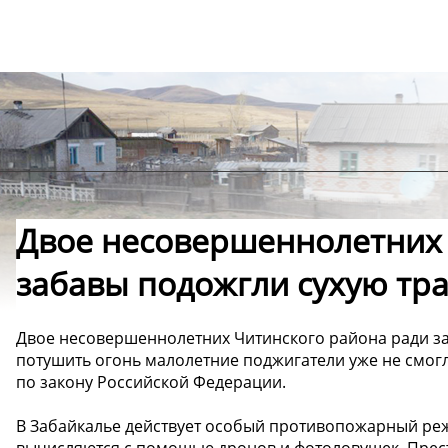
Двое несовершеннолетних 
забавы подожгли сухую тра
Двое несовершеннолетних Читинского района ради за
потушить огонь малолетние поджигатели уже не смогл
по закону Российской Федерации.
В Забайкалье действует особый противопожарный режи
вычисляются с помощью дронов и фотоловушек. Престу