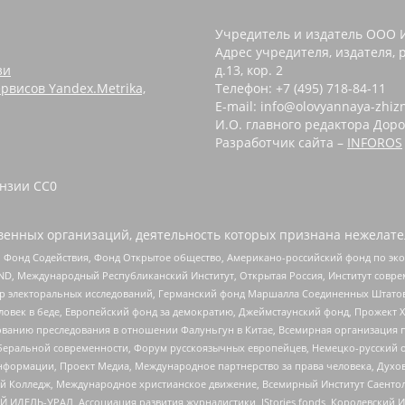
Учредитель и издатель ООО 
Адрес учредителя, издателя, р
зи
д.13, кор. 2
рвисов Yandex.Metrika,
Телефон: +7 (495) 718-84-11
E-mail: info@olovyannaya-zhiz
И.О. главного редактора Доро
Разработчик сайта –
INFOROS
зии CC0 ‌
енных организаций, деятельность которых признана нежелате
 Фонд Содействия, Фонд Открытое общество, Американо-российский фонд по э
 Международный Республиканский Институт, Открытая Россия, Институт совре
р электоральных исследований, Германский фонд Маршалла Соединенных Штатов
еловек в беде, Европейский фонд за демократию, Джеймстаунский фонд, Прожект
дованию преследования в отношении Фалуньгун в Китае, Всемирная организация 
беральной современности, Форум русскоязычных европейцев, Немецко-русский о
формации, Проект Медиа, Международное партнерство за права человека, Духов
 Колледж, Международное христианское движение, Всемирный Институт Саентол
 ИДЕЛЬ-УРАЛ, Ассоциация развития журналистики, IStories fonds, Королевск