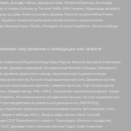
едия, Дом двух святых, Джунд аш-Шам, Исламский джихад, Аль-Каида,
жр от Аллаха Субхану уа Тагьаля SHAM, АУМ Синрике, Муджахеды джамаата
рир аш-Шам, Ахлю Сунна Валь Джамаа, National Socialism/White Power,
рг, Крымско-татарский добровольческий батальон имени Номана
оев, Маньяки Культ Убийц, Молодёжь Которая Улыбается, Легион Свобода
аконную силу решение о ликвидации или запрете
ья, Славянская Община Капища Веды Перуна, Мужская Духовная Семинария
щество, Джамаат мувахидов, Объединенный Вилайат Кабарды, Балкарии и
ден Дьявола, Армия воли народа, Национальная Социалистическая
роверов-Инглингов, Русский общенациональный союз, Движение против
усское национальное единство, Северное Братство, Клуб Болельщиков
а, Правый сектор, УНА - УНСО, Украинская повстанческая армия, Тризуб
 TulaSkins, Этнополитическое объединение Русские, Русское национальное
О противодействии экстремистской деятельности, РЕВТАТПОД,
ы и Единения, Каракольская инициативная группа, Автоград Крю, Союз
 Нация и свобода, W.H.С., Фалунь Дафа, Иртыш Ultras, Русский
ан СССР Прикубанского округа г. Краснодара, Мужское государство,
СССР, Держава Союз Советских Светлых Родов, Совет Советских