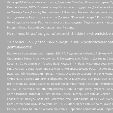
Лашкар-И-Тайба, Исламская группа, Движение Талибан, Исламская партия Т
Имарат Кавказ, АБТО, Правый сектор, Исламское государство, Джабха аль-
Ат-Тавхида Валь-Джихад, Чистопольский Джамаат, Рохнамо ба суи давлати и
Артподготовка, Религиозная группа “Джамаат “Красный пахарь”, Колумбайн
Челебиджихана, Азов, Партия исламского возрождения Таджикистана, Народ
России, Айдар, Русский добровольческий корпус
Источник:
http://nac.gov.ru/terroristicheskie-i-ekstremistskie-
* Перечень общественных объединений и религиозных орг
деятельности:
Национал-большевистская партия, ВЕК РА, Рада земли Кубанской Духовно
Староверов-Инглингов, Нурджулар, К Богодержавию, Таблиги Джамаат, Сви
Карачая, Союз славян, Ат-Такфир Валь-Хиджра, Пит Буль, Национал-социал
Инициатива города Череповца, Духовно-Родовая Держава Русь, Русское н
нелегальной иммиграции, Кровь и Честь, О свободе совести и о религиоз
Футбольного Клуба Динамо, Файзрахманисты, Мусульманская религиозная о
им. Степана Бандеры, Братство, Белый Крест, Misanthropic division, Рели
объединение Атака, Мечеть Мирмамеда, Община Коренного Русского народа
Артподготовка, Штольц, В честь иконы Божией Матери Державная, Сектор 1
Славянских Сил Руси, Алля-Аят, Благотворительный пансионат Ак Умут, Русск
Патриотический клуб-Новокузнецк/РПК, Сибирский державный союз, Фонд б
Народное объединение русского движения, Народное движение Адат, Народ