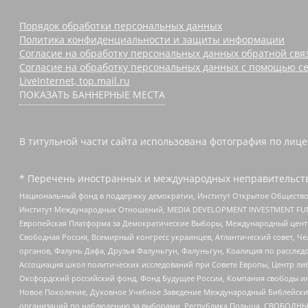
Порядок обработки персональных данных
Политика конфиденциальности и защиты информации
Согласие на обработку персональных данных обратной свя
Согласие на обработку персональных данных с помощью се
LiveInternet, top.mail.ru
ПОКАЗАТЬ БАННЕРНЫЕ МЕСТА
В титульной части сайта использована фотография по лицен
* Перечень иностранных и международных неправительств
Национальный фонд в поддержку демократии, Институт Открытое Общество
Институт Международных Отношений, MEDIA DEVELOPMENT INVESTMENT FUND,
Европейская Платформа за Демократические Выборы, Международный цент
Свободная Россия, Всемирный конгресс украинцев, Атлантический совет, Ч
органов, Фалунь Дафа, Друзья Фалуньгун, Фалуньгун, Коалиция по рассле
Ассоциация школ политических исследований при Совете Европы, Центр ли
Оксфордский российский фонд, Фонд Будущее России, Компания свободы ин
Новое Поколение, Духовное Учебное Заведение Международный Библейский
организаций по наблюдению за выборами, Республика Польша, СВОБОДНЫЙ