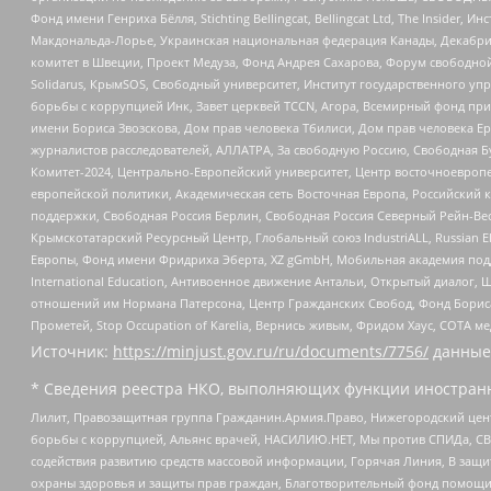
Фонд имени Генриха Бёлля, Stichting Bellingcat, Bellingcat Ltd, The Inside
Макдональда-Лорье, Украинская национальная федерация Канады, Декабрис
комитет в Швеции, Проект Медуза, Фонд Андрея Сахарова, Форум свободной 
Solidarus, КрымSOS, Свободный университет, Институт государственного у
борьбы с коррупцией Инк, Завет церквей TCCN, Агора, Всемирный фонд при
имени Бориса Звозскова, Дом прав человека Тбилиси, Дом прав человека Ер
журналистов расследователей, АЛЛАТРА, За свободную Россию, Свободная Б
Комитет-2024, Центрально-Европейский университет, Центр восточноевроп
европейской политики, Академическая сеть Восточная Европа, Российский к
поддержки, Свободная Россия Берлин, Свободная Россия Северный Рейн-Вест
Крымскотатарский Ресурсный Центр, Глобальный союз IndustriALL, Russian E
Европы, Фонд имени Фридриха Эберта, XZ gGmbH, Мобильная академия поддержк
International Education, Антивоенное движение Антальи, Открытый диало
отношений им Нормана Патерсона, Центр Гражданских Свобод, Фонд Бориса
Прометей, Stop Occupation of Karelia, Вернись живым, Фридом Хаус, СОТА 
Источник:
https://minjust.gov.ru/ru/documents/7756/
данные
* Сведения реестра НКО, выполняющих функции иностранн
Лилит, Правозащитная группа Гражданин.Армия.Право, Нижегородский цент
борьбы с коррупцией, Альянс врачей, НАСИЛИЮ.НЕТ, Мы против СПИДа, СВЕ
содействия развитию средств массовой информации, Горячая Линия, В защ
охраны здоровья и защиты прав граждан, Благотворительный фонд помощи ос