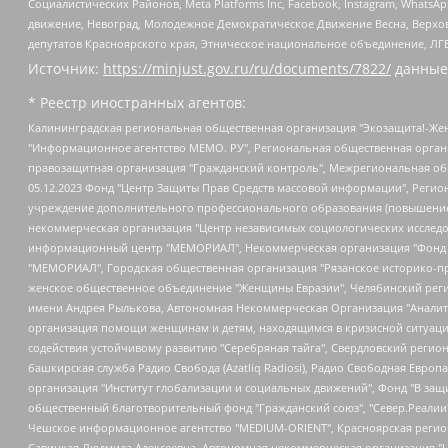
Социалистических Районов, Meta Platforms Inc, Facebook, Instagram, Wha
движение, Невоград, Молодежное Демократическое Движение Весна, Верхов
депутатов Красноярского края, Этническое национальное объединение, ЛГ
Источник:
https://minjust.gov.ru/ru/documents/7822/
данные
* Реестр иностранных агентов:
Калининградская региональная общественная организация "Экозащита!-Женсовет", Фонд содействия защите прав и свобод граждан "Общественный вердикт", Фонд "Институт Развития Свободы Информации", Частное учреждение "Информационное агентство МЕМО. РУ", Региональная общественная организация "Общественная комиссия по сохранению наследия академика Сахарова", Фонд поддержки свободы прессы, Санкт-Петербургская общественная правозащитная организация "Гражданский контроль", Межрегиональная общественная организация "Информационно-просветительский центр "Мемориал", Региональный Фонд "Центр Защиты Прав Средств Массовой Информации", с 05.12.2023 Фонд "Центр Защиты Прав Средств массовой информации", Региональная общественная благотворительная организация помощи беженцам и мигрантам "Гражданское содействие", Негосударственное образовательное учреждение дополнительного профессионального образования (повышение квалификации) специалистов "АКАДЕМИЯ ПО ПРАВАМ ЧЕЛОВЕКА", Свердловская региональная общественная организация "Сутяжник", Автономная некоммерческая организация "Центр независимых социологических исследований", Союз общественных объединений "Российский исследовательский центр по правам человека", Региональное общественное учреждение научно-информационный центр "МЕМОРИАЛ", Некоммерческая организация "Фонд защиты гласности", Автономная некоммерческая организация "Институт прав человека", Городская общественная организация "Екатеринбургское общество "МЕМОРИАЛ", Городская общественная организация "Рязанское историко-просветительское и правозащитное общество "Мемориал" (Рязанский Мемориал), Челябинский региональный орган общественной самодеятельности – женское общественное объединение "Женщины Евразии", Челябинский региональный орган общественной самодеятельности "Уральская правозащитная группа", Фонд содействия защите здоровья и социальной справедливости имени Андрея Рылькова, Автономная Некоммерческая Организация "Аналитический Центр Юрия Левады", Автономная некоммерческая организация социальной поддержки населения "Проект Апрель", Региональная общественная организация помощи женщинам и детям, находящимся в кризисной ситуации "Информационно-методический центр "Анна", Фонд содействия развитию массовых коммуникаций и правовому просвещению "Так-так-Так", Фонд содействия устойчивому развитию "Серебряная тайга", Свердловский региональный общественный фонд социальных проектов "Новое время", "Idel.Реалии", Кавказ.Реалии, Крым.Реалии, Телеканал Настоящее Время, Татаро-башкирская служба Радио Свобода (Azatliq Radiosi), Радио Свободная Европа/Радио Свобода (PCE/PC), "Сибирь.Реалии", "Фактограф", Благотворительный фонд помощи осужденным и их семьям, Автономная некоммерческая организация "Институт глобализации и социальных движений", Фонд "В защиту прав заключенных", Частное учреждение "Центр поддержки и содействия развитию средств массовой информации", Пензенский региональный общественный благотворительный фонд "Гражданский союз", "Север.Реалии", Некоммерческая организация Фонд "Правовая инициатива", Общество с ограниченной ответственностью "Радио Свободная Европа/Радио Свобода", Чешское информационное агентство "MEDIUM-ORIENT", Красноярская региональная общественная организация "Мы против СПИДа", Камалягин Денис Николаевич, Маркелов Сергей Евгеньевич, Пономарев Лев Александрович, Савицкая Людмила Алексеевна, Автоно