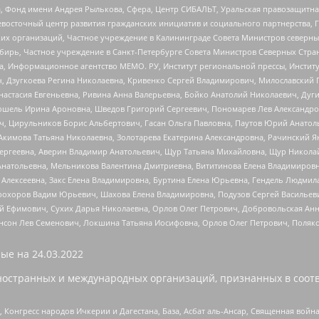
, Фонд имени Андрея Рылькова, Сфера, Центр СИБАЛЬТ, Уральская правозащитна
невосточный центр развития гражданских инициатив и социального партнерства, 
 организаций, Частное учреждение в Калининграде Совета Министров северных 
бирь, Частное учреждение в Санкт-Петербурге Совета Министров Северных Стра
а, Информационное агентство МЕМО. РУ, Институт региональной прессы, Инсти
ч, Дзугкоева Регина Николаевна, Кривенко Сергей Владимирович, Милославски
настасия Евгеньевна, Ривина Анна Валерьевна, Бойко Анатолий Николаевич, Дуг
ошель Ирина Ароновна, Шведов Григорий Сергеевич, Пономарев Лев Александро
ч, Цирульников Борис Альбертович, Гасан Ольга Павловна, Паутов Юрий Анато
Акимова Татьяна Николаевна, Золотарева Екатерина Александровна, Рачинский Я
Сергеевна, Аверин Владимир Анатольевич, Щур Татьяна Михайловна, Щур Никола
Анатольевна, Мельникова Валентина Дмитриевна, Вититинова Елена Владимировн
 Алексеевна, Закс Елена Владимировна, Буртина Елена Юрьевна, Гендель Людмил
рохоров Вадим Юрьевич, Шахова Елена Владимировна, Подузов Сергей Васильеви
й Ефимович, Сухих Дарья Николаевна, Орлов Олег Петрович, Добровольская Анн
нсон Лев Семенович, Локшина Татьяна Иосифовна, Орлов Олег Петрович, Поляк
ые на
24.03.2022
ностранных и международных организаций, признанных в соотв
нгресс народов Ичкерии и Дагестана, База, Асбат аль-Ансар, Священная война,