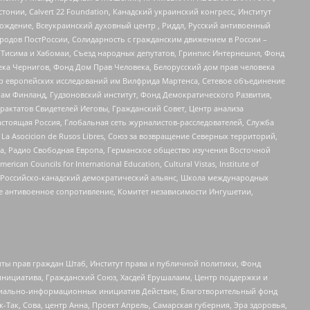
стонии, Calvert 22 Foundation, Канадский украинский конгресс, Институт
ждение, Всеукраинский духовный центр , Риддл, Русский антивоенный
ародов ПостРоссии, Солидарность с гражданским движением в России –
в Тисима и Хабомаи, Съезд народных депутатов, Гринпис Интернешнл, Фонд
ека Чернигов, Фонд Дом Прав Человека, Белорусский дом прав человека
нтр европейских исследований им Вилфрида Мартенса, Сетевое объединение
Чам Финланд, Гудзоновский институт, Фонд Демократического Развития,
актатов Свидетелей Иеговы, Гражданский Совет, Центр анализа
астоящая Россия, Глобальная сеть журналистов-расследователей, Служба
a Asocicion de Rusos Libres, Союз за возвращение Северных территорий,
еста, Радио Свободная Европа, Германское общество изучения Восточной
ouncils for International Education, Cultural Vistas, Institute of
, Российско-канадский демократический альянс, Школа международных
е антивоенное сопротивление, Комитет независимости Ингушетии,
ты прав граждан Штаб, Институт права и публичной политики, Фонд
инициатива, Гражданский Союз, Хасдей Ерушалаим, Центр поддержки и
социально-информационных инициатив Действие, Благотворительный фонд
Так, Сова, центр Анна, Проект Апрель, Самарская губерния, Эра здоровья,