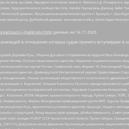
Нусра ли-Ахль аш-Шам, Народное ополчение имени К. Минина и Д. Пожарского, Ад
сломи, Террористическое сообщество Сеть, Катиба Таухид валь-Джихад, Хайят Тах
, Хатлонский джамаат, Мусульманская религиозная группа п. Кушкуль г. Оренбу
ная самооборона, Дуббайский джамаат, московская ячейка, Батал-Хаджи Белхор
organizacii-i-materialy.html
данные на
16.11.2023
анизаций в отношении которых судом принято вступившее в з
 Родовой Державы Русь, Община Духовного Управления Асгардской Веси Беловод
детели Иеговы, Русское национальное единство, Национал-социалистическое об
истическая рабочая партия России, Славянский союз, Формат-18, Благородный Ор
ациональное единство, Древнерусской Инглистической церкви Православных Ста
ных объединениях, Омская организация общественного политического движения Р
рганизация п. Боровский, Община Коренного Русского народа Щелковского район
гиозное объединение последователей инглиизма, Народная Социальная Инициатива,
 г. Астрахани, ВОЛЯ, Меджлис крымскотатарского народа, Рубеж Севера, ТОЙС, 
6, Независимость, Фирма, Молодежная правозащитная группа МПГ, Курсом Правд
ая республика Русь, Арестантское уголовное единство, Башкорт, Нация и свобода,
орьбы с коррупцией, Фонд защиты прав граждан, Штабы Навального, Совет гражд
ный совет граждан РСФСР СССР Архангельской области, Проект Штурм, Граждане 
tsApp, СИЧ-С14, Добровольческое Движение Организации украинских националисто