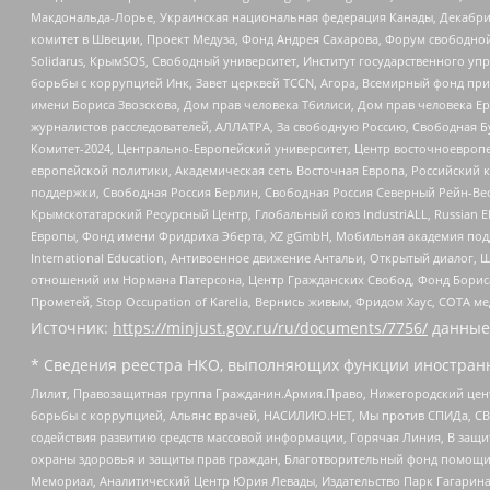
Макдональда-Лорье, Украинская национальная федерация Канады, Декабрис
комитет в Швеции, Проект Медуза, Фонд Андрея Сахарова, Форум свободной 
Solidarus, КрымSOS, Свободный университет, Институт государственного у
борьбы с коррупцией Инк, Завет церквей TCCN, Агора, Всемирный фонд при
имени Бориса Звозскова, Дом прав человека Тбилиси, Дом прав человека Ер
журналистов расследователей, АЛЛАТРА, За свободную Россию, Свободная Б
Комитет-2024, Центрально-Европейский университет, Центр восточноевроп
европейской политики, Академическая сеть Восточная Европа, Российский к
поддержки, Свободная Россия Берлин, Свободная Россия Северный Рейн-Вест
Крымскотатарский Ресурсный Центр, Глобальный союз IndustriALL, Russian E
Европы, Фонд имени Фридриха Эберта, XZ gGmbH, Мобильная академия поддержк
International Education, Антивоенное движение Антальи, Открытый диало
отношений им Нормана Патерсона, Центр Гражданских Свобод, Фонд Бориса
Прометей, Stop Occupation of Karelia, Вернись живым, Фридом Хаус, СОТА 
Источник:
https://minjust.gov.ru/ru/documents/7756/
данные
* Сведения реестра НКО, выполняющих функции иностранн
Лилит, Правозащитная группа Гражданин.Армия.Право, Нижегородский цент
борьбы с коррупцией, Альянс врачей, НАСИЛИЮ.НЕТ, Мы против СПИДа, СВЕ
содействия развитию средств массовой информации, Горячая Линия, В защ
охраны здоровья и защиты прав граждан, Благотворительный фонд помощи ос
Мемориал, Аналитический Центр Юрия Левады, Издательство Парк Гагарина