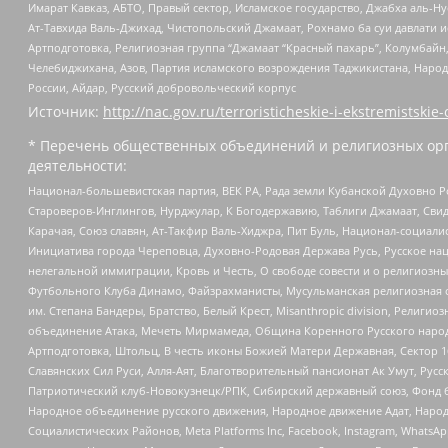
Имарат Кавказ, АБТО, Правый сектор, Исламское государство, Джабха аль-
Ат-Тавхида Валь-Джихад, Чистопольский Джамаат, Рохнамо ба суи давлати и
Артподготовка, Религиозная группа “Джамаат “Красный пахарь”, Колумбайн
Челебиджихана, Азов, Партия исламского возрождения Таджикистана, Народ
России, Айдар, Русский добровольческий корпус
Источник:
http://nac.gov.ru/terroristicheskie-i-ekstremistskie-
* Перечень общественных объединений и религиозных орг
деятельности:
Национал-большевистская партия, ВЕК РА, Рада земли Кубанской Духовно
Староверов-Инглингов, Нурджулар, К Богодержавию, Таблиги Джамаат, Сви
Карачая, Союз славян, Ат-Такфир Валь-Хиджра, Пит Буль, Национал-социал
Инициатива города Череповца, Духовно-Родовая Держава Русь, Русское н
нелегальной иммиграции, Кровь и Честь, О свободе совести и о религиоз
Футбольного Клуба Динамо, Файзрахманисты, Мусульманская религиозная о
им. Степана Бандеры, Братство, Белый Крест, Misanthropic division, Рели
объединение Атака, Мечеть Мирмамеда, Община Коренного Русского народа
Артподготовка, Штольц, В честь иконы Божией Матери Державная, Сектор 1
Славянских Сил Руси, Алля-Аят, Благотворительный пансионат Ак Умут, Русск
Патриотический клуб-Новокузнецк/РПК, Сибирский державный союз, Фонд б
Народное объединение русского движения, Народное движение Адат, Народ
Социалистических Районов, Meta Platforms Inc, Facebook, Instagram, Wha