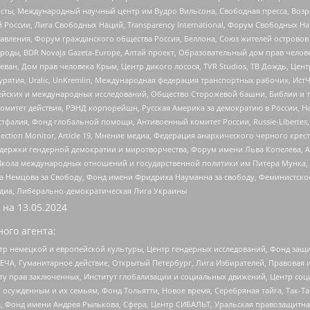
ты, Международный научный центр им Вудро Вильсона, Свободная пресса, Возро
России, Лига Свободных Наций, Transparеncy International, Форум Свободных Н
правления, Форум гражданского общества Россия, Беллона, Союз жителей острово
роды, BDR Novaja Gazeta-Europe, Алтай проект, Образовательный дом прав челов
еван, Дом прав человека Крым, Центр дикого лосося, TVR Studios, ТВ Дождь, Це
урятия, Uralic, UnKremlin, Международная федерация транспортных рабочих, Ист
ейских и международных исследований, Общество Сторожевой башни, Библии и тр
омитет действия, РЭНД корпорейшн, Русская Америка за демократию в России, Н
фалия, Фонд глобальной помощи, Антивоенный комитет России, Russie-Libertes, L
lection Monitor, Article 19, Мнение медиа, Федерация анархического черного кр
и гендерной демократии и миротворчества, Форум имени Льва Копелева, American C
г, Школа международных отношений и государственной политики им Питера Мунка
 Немцова за Свободу, Фонд имени Фридриха Науманна за свободу, Феминистско
медиа, Либерально-демократическая Лига Украины
 на
13.05.2024
ого агента:
р немецкой и европейской культуры, Центр гендерных исследований, Фонд защи
ЧА, Гуманитарное действие, Открытый Петербург, Лига Избирателей, Правовая 
иту прав заключенных, Институт глобализации и социальных движений, Центр 
ужденным и их семьям, Фонд Тольятти, Новое время, Серебряная тайга, Так-Так-
, Фонд имени Андрея Рылькова, Сфера, Центр СИБАЛЬТ, Уральская правозащитна