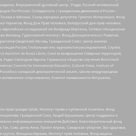
ждение, Всеукраинский духовный центр , Риддл, Русский антивоенный
ародов ПостРоссии, Солидарность с гражданским движением в России –
в Тисима и Хабомаи, Съезд народных депутатов, Гринпис Интернешнл, Фонд
ека Чернигов, Фонд Дом Прав Человека, Белорусский дом прав человека
нтр европейских исследований им Вилфрида Мартенса, Сетевое объединение
Чам Финланд, Гудзоновский институт, Фонд Демократического Развития,
актатов Свидетелей Иеговы, Гражданский Совет, Центр анализа
астоящая Россия, Глобальная сеть журналистов-расследователей, Служба
a Asocicion de Rusos Libres, Союз за возвращение Северных территорий,
еста, Радио Свободная Европа, Германское общество изучения Восточной
ouncils for International Education, Cultural Vistas, Institute of
, Российско-канадский демократический альянс, Школа международных
е антивоенное сопротивление, Комитет независимости Ингушетии,
ты прав граждан Штаб, Институт права и публичной политики, Фонд
инициатива, Гражданский Союз, Хасдей Ерушалаим, Центр поддержки и
социально-информационных инициатив Действие, Благотворительный фонд
Так, Сова, центр Анна, Проект Апрель, Самарская губерния, Эра здоровья,
я группа, Женщины Евразии, Институт прав человека, Фонд защиты