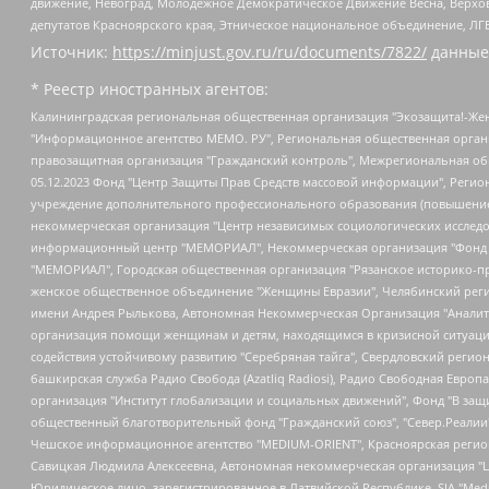
движение, Невоград, Молодежное Демократическое Движение Весна, Верхов
депутатов Красноярского края, Этническое национальное объединение, ЛГ
Источник:
https://minjust.gov.ru/ru/documents/7822/
данные
* Реестр иностранных агентов:
Калининградская региональная общественная организация "Экозащита!-Женсовет", Фонд содействия защите прав и свобод граждан "Общественный вердикт", Фонд "Институт Развития Свободы Информации", Частное учреждение "Информационное агентство МЕМО. РУ", Региональная общественная организация "Общественная комиссия по сохранению наследия академика Сахарова", Фонд поддержки свободы прессы, Санкт-Петербургская общественная правозащитная организация "Гражданский контроль", Межрегиональная общественная организация "Информационно-просветительский центр "Мемориал", Региональный Фонд "Центр Защиты Прав Средств Массовой Информации", с 05.12.2023 Фонд "Центр Защиты Прав Средств массовой информации", Региональная общественная благотворительная организация помощи беженцам и мигрантам "Гражданское содействие", Негосударственное образовательное учреждение дополнительного профессионального образования (повышение квалификации) специалистов "АКАДЕМИЯ ПО ПРАВАМ ЧЕЛОВЕКА", Свердловская региональная общественная организация "Сутяжник", Автономная некоммерческая организация "Центр независимых социологических исследований", Союз общественных объединений "Российский исследовательский центр по правам человека", Региональное общественное учреждение научно-информационный центр "МЕМОРИАЛ", Некоммерческая организация "Фонд защиты гласности", Автономная некоммерческая организация "Институт прав человека", Городская общественная организация "Екатеринбургское общество "МЕМОРИАЛ", Городская общественная организация "Рязанское историко-просветительское и правозащитное общество "Мемориал" (Рязанский Мемориал), Челябинский региональный орган общественной самодеятельности – женское общественное объединение "Женщины Евразии", Челябинский региональный орган общественной самодеятельности "Уральская правозащитная группа", Фонд содействия защите здоровья и социальной справедливости имени Андрея Рылькова, Автономная Некоммерческая Организация "Аналитический Центр Юрия Левады", Автономная некоммерческая организация социальной поддержки населения "Проект Апрель", Региональная общественная организация помощи женщинам и детям, находящимся в кризисной ситуации "Информационно-методический центр "Анна", Фонд содействия развитию массовых коммуникаций и правовому просвещению "Так-так-Так", Фонд содействия устойчивому развитию "Серебряная тайга", Свердловский региональный общественный фонд социальных проектов "Новое время", "Idel.Реалии", Кавказ.Реалии, Крым.Реалии, Телеканал Настоящее Время, Татаро-башкирская служба Радио Свобода (Azatliq Radiosi), Радио Свободная Европа/Радио Свобода (PCE/PC), "Сибирь.Реалии", "Фактограф", Благотворительный фонд помощи осужденным и их семьям, Автономная некоммерческая организация "Институт глобализации и социальных движений", Фонд "В защиту прав заключенных", Частное учреждение "Центр поддержки и содействия развитию средств массовой информации", Пензенский региональный общественный благотворительный фонд "Гражданский союз", "Север.Реалии", Некоммерческая организация Фонд "Правовая инициатива", Общество с ограниченной ответственностью "Радио Свободная Европа/Радио Свобода", Чешское информационное агентство "MEDIUM-ORIENT", Красноярская региональная общественная организация "Мы против СПИДа", Камалягин Денис Николаевич, Маркелов Сергей Евгеньевич, Пономарев Лев Александрович, Савицкая Людмила Алексеевна, Автоно