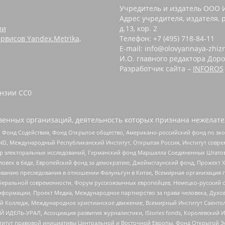
Учредитель и издатель ООО 
Адрес учредителя, издателя, р
зи
д.13, кор. 2
рвисов Yandex.Metrika,
Телефон: +7 (495) 718-84-11
E-mail: info@olovyannaya-zhiz
И.О. главного редактора Доро
Разработчик сайта –
INFOROS
зии CC0 ‌
енных организаций, деятельность которых признана нежелате
 Фонд Содействия, Фонд Открытое общество, Американо-российский фонд по э
 Международный Республиканский Институт, Открытая Россия, Институт совре
р электоральных исследований, Германский фонд Маршалла Соединенных Штатов
еловек в беде, Европейский фонд за демократию, Джеймстаунский фонд, Прожект
дованию преследования в отношении Фалуньгун в Китае, Всемирная организация 
беральной современности, Форум русскоязычных европейцев, Немецко-русский о
формации, Проект Медиа, Международное партнерство за права человека, Духов
 Колледж, Международное христианское движение, Всемирный Институт Саентол
 ИДЕЛЬ-УРАЛ, Ассоциация развития журналистики, IStories fonds, Королевск
r, Институт правовой инициативы Центральной и Восточной Европы, Фонд Открытой Э