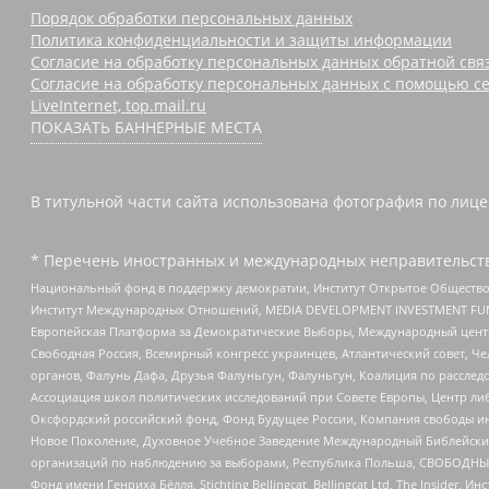
Порядок обработки персональных данных
Политика конфиденциальности и защиты информации
Согласие на обработку персональных данных обратной свя
Согласие на обработку персональных данных с помощью се
LiveInternet, top.mail.ru
ПОКАЗАТЬ БАННЕРНЫЕ МЕСТА
В титульной части сайта использована фотография по лицен
* Перечень иностранных и международных неправительств
Национальный фонд в поддержку демократии, Институт Открытое Общество
Институт Международных Отношений, MEDIA DEVELOPMENT INVESTMENT FUND,
Европейская Платформа за Демократические Выборы, Международный цент
Свободная Россия, Всемирный конгресс украинцев, Атлантический совет, Ч
органов, Фалунь Дафа, Друзья Фалуньгун, Фалуньгун, Коалиция по рассле
Ассоциация школ политических исследований при Совете Европы, Центр ли
Оксфордский российский фонд, Фонд Будущее России, Компания свободы ин
Новое Поколение, Духовное Учебное Заведение Международный Библейский
организаций по наблюдению за выборами, Республика Польша, СВОБОДНЫЙ
Фонд имени Генриха Бёлля, Stichting Bellingcat, Bellingcat Ltd, The Inside