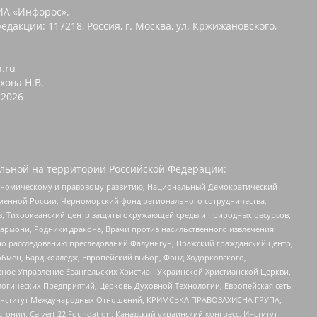
ИА «Инфорос».
едакции: 117218, Россия, г. Москва, ул. Кржижановского,
n.ru
хова Н.В.
2026
льной на территории Российской Федерации:
кономическому и правовому развитию, Национальный Демократический
менной России, Черноморский фонд регионального сотрудничества,
, Тихоокеанский центр защиты окружающей среды и природных ресурсов,
 Хармони, Родники дракона, Врачи против насильственного извлечения
по расследованию преследований Фалуньгун, Пражский гражданский центр,
бмен, Бард колледж, Европейский выбор, Фонд Ходорковского,
ное Управление Евангельских Христиан Украинской Христианской Церкви,
огических Предприятий, Церковь Духовной Технологии, Европейская сеть
ий Институт Международных Отношений, КРИМСЬКА ПРАВОЗАХИСНА ГРУПА,
стонии, Calvert 22 Foundation, Канадский украинский конгресс, Институт