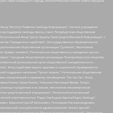
гресс ойрат-калмыцкого народа, Исполнительный комитет совета народных
евосточное общественное движение "Маяк", Санкт-Петербургская ЛГБТ-инициативная группа "Выход", Инициативная группа ЛГБТ+ "Реверс", Алексеев Андрей Викторович, Бекбулатова Таисия Львовна, Беляев Иван Михайлович, Владыкина Елена Сергеевна, Гельман Марат Александрович, Никульшина Вероника Юрьевна, Толоконникова Надежда Андреевна, Шендерович Виктор Анатольевич, Общество с ограниченной ответственностью "Данное сообщение", Общество с ограниченной ответственностью Издательский дом "Новая глава", Айнбиндер Александра Александровна, Московский комьюнити-центр для ЛГБТ+инициатив, Благотворительный фонд развития филантропии, Deutsche Welle (Германия, Kurt-Schumacher-Strasse 3, 53113 Bonn), Борзунова Мария Михайловна, Воробьев Виктор Викторович, Голубева Анна Львовна, Константинова Алла Михайловна, Малкова Ирина Владимировна, Мурадов Мурад Абдулгалимович, Осетинская Елизавета Николаевна, Понасенков Евгений Николаевич, Ганапольский Матвей Юрьевич, Киселев Евгений Алексеевич, Борухович Ирина Григорьевна, Дремин Иван Тимофеевич, Дубровский Дмитрий Викторович, Красноярская региональная общественная организация поддержки и развития альтернативных образовательных технологий и межкультурных коммуникаций "ИНТЕРРА", Маяковская Екатерина Алексеевна, Фейгин Марк Захарович, Филимонов Андрей Викторович, Дзугкоева Регина Николаевна, Доброхотов Роман Александрович, Дудь Юрий Александрович, Елкин Сергей Владимирович, Кругликов Кирилл Игоревич, Сабунаева Мария Леонидовна, Семенов Алексей Владимирович, Шаинян Карен Багратович, Шульман Екатерина Михайловна, Асафьев Артур Валерьевич, Вахштайн Виктор Семенович, Венедиктов Алексей Алексеевич, Лушникова Екатерина Евгеньевна, Волков Леонид Михайлович, Невзоров Александр Глебович, Пархоменко Сергей Борисович, Сироткин Ярослав Николаевич, Кара-Мурза Владимир Владимирович, Баранова Наталья Владимировна, Гозман Леонид Яковлевич, Кагарлицкий Борис Юльевич, Климарев Михаил Валерьевич, Милов Владимир Станиславович, Автономная некоммерческая организация Краснодарский центр современного искусства "Типография", Моргенштерн Алишер Тагирович, Соболь Любовь Эдуардовна, Общество с ограниченной ответственностью "ЛИЗА НОРМ", Каспаров Гарри Кимович, Ходорковский Михаил Борисович, Общество с ограниченной ответственностью "Апрельские тезисы", Данилович Ирина Брониславовна, Кашин Олег Владимирович, Петров Николай Владимирович, Пивоваров Алексей Владимирович, Соколов Михаил Владимирович, Цветкова Юлия Владимировна, Чичваркин Евгений Александрович, Комитет против пыток/Команда против пыток, Общество с ограниченной ответственностью "Первый научный", Общество с ограниченной ответственностью "Вертолет и ко", Белоцерковская Вероника Борисовна, Кац Максим Евгеньевич, Лазарева Татьяна Юрьевна, Шаведдинов Руслан Табризович, Яшин Илья Валерьевич, Общество с ограниченной ответственностью "Иноагент ААВ", Алешковский Дмитрий Петрович, Альбац Евгения Марковна, Быков Дмитрий Львович, Галямина Юлия Евгеньевна, Лойко Сергей Леонидович, Мартынов Кирилл Константинович, Медведев Сергей Александрович, Крашенинников Федор Геннадиевич, Гордеева Катерина Вл