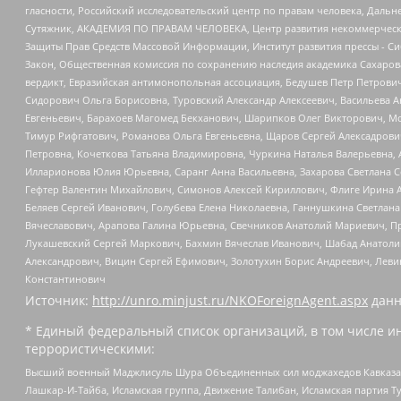
гласности, Российский исследовательский центр по правам человека, Даль
Сутяжник, АКАДЕМИЯ ПО ПРАВАМ ЧЕЛОВЕКА, Центр развития некоммерческих
Защиты Прав Средств Массовой Информации, Институт развития прессы - Си
Закон, Общественная комиссия по сохранению наследия академика Сахаров
вердикт, Евразийская антимонопольная ассоциация, Бедушев Петр Петрови
Сидорович Ольга Борисовна, Туровский Александр Алексеевич, Васильева А
Евгеньевич, Барахоев Магомед Бекханович, Шарипков Олег Викторович, М
Тимур Рифгатович, Романова Ольга Евгеньевна, Щаров Сергей Алексадрови
Петровна, Кочеткова Татьяна Владимировна, Чуркина Наталья Валерьевна, 
Илларионова Юлия Юрьевна, Саранг Анна Васильевна, Захарова Светлана 
Гефтер Валентин Михайлович, Симонов Алексей Кириллович, Флиге Ирина 
Беляев Сергей Иванович, Голубева Елена Николаевна, Ганнушкина Светлана
Вячеславович, Арапова Галина Юрьевна, Свечников Анатолий Мариевич, П
Лукашевский Сергей Маркович, Бахмин Вячеслав Иванович, Шабад Анатоли
Александрович, Вицин Сергей Ефимович, Золотухин Борис Андреевич, Леви
Константинович
Источник:
http://unro.minjust.ru/NKOForeignAgent.aspx
данн
* Единый федеральный список организаций, в том числе и
террористическими:
Высший военный Маджлисуль Шура Объединенных сил моджахедов Кавказа, Ко
Лашкар-И-Тайба, Исламская группа, Движение Талибан, Исламская партия Т