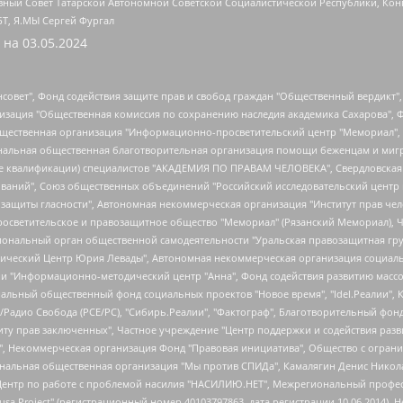
ный Совет Татарской Автономной Советской Социалистической Республики, Кон
БТ, Я.МЫ Сергей Фургал
 на
03.05.2024
мная некоммерческая организация "Центр по работе с проблемой насилия "НАСИЛИЮ.НЕТ", Межрегиональный профессиональный союз работников здравоохранения "Альянс врачей", Юридическое лицо, зарегистрированное в Латвийской Республике, SIA "Medusa Project" (регистрационный номер 40103797863, дата регистрации 10.06.2014), Некоммерческая организация "Фонд по борьбе с коррупцией", Автономная некоммерческая организация "Институт права и публичной политики", Баданин Роман Сергеевич, Гликин Максим Александрович, Железнова Мария Михайловна, Лукьянова Юлия Сергеевна, Маетная Елизавета Витальевна, Маняхин Петр Борисович, Чуракова Ольга Владимировна, Ярош Юлия Петровна, Юридическое лицо "The Insider SIA", зарегистрированное в Риге, Латвийская Республика (дата регистрации 26.06.2015), являющееся администратором доменного имени интернет-издания "The Insider SIA", https://theins.ru, Постернак Алексей Евгеньевич, Рубин Михаил Аркадьевич, Анин Роман Александрович, Юридическое лицо Istories fonds, зарегистрированное в Латвийской Республике (регистрационный номер 50008295751, дата регистрации 24.02.2020), Великовский Дмитрий Александрович, Долинина Ирина Николаевна, Мароховская Алеся Алексеевна, Шлейнов Роман Юрьевич, Шмагун Олеся Валентиновна, Общество с ограниченной ответственностью "Альтаир 2021", Общество с ограниченной ответственностью "Вега 2021", Общество с ограниченной ответственностью "Главный редактор 2021", Общество с ограниченной ответственностью "Ромашки монолит", Важенков Артем Валерьевич, Ивановская областная общественная организация "Центр гендерных исследований", Гурман Юрий Альбертович, Медиапроект "ОВД-Инфо", Егоров Владимир Владимирович, Жилинский Владимир Александрович, Общество с ограниченной ответственностью "ЗП", Иванова София Юрьевна, Карезина Инна Павловна, Кильтау Екатерина Викторовна, Петров Алексей Викторович, Пискунов Сергей Евгеньевич, Смирнов Сергей Сергеевич, Тихонов Михаил Сергеевич, Общество с ограниченной ответственностью "ЖУРНАЛИСТ-ИНОСТРАННЫЙ АГЕНТ", Арапова Галина Юрьевна, Вольтская Татьяна Анатольевна, Американская компания "Mason G.E.S. Anonymous Foundation" (США), являющаяся владельцем интернет-издания https://mnews.world/, Компания "Stichting Bellingcat", зарегистрированная в Нидерландах (дата регистрации 11.07.2018), Захаров Андрей Вячеславович, Клепиковская Екатерина Дмитриевна, Общество с ограниченной ответственностью "МЕМО", Перл Роман Александрович, Симонов Евгений Алексеевич, Соловьева Елена Анатольевна, Сотников Даниил Владимирович, Сурначева Елизавета Дмитриевна, Автономная некоммерческая организация по защите прав человека и информированию населения "Якутия – Наше Мнение", Общество с ограниченной ответственностью "Москоу диджитал медиа", с 26.01.2023 Общество с ограниченной ответственностью "Чайка Белые сады", Ветошкина Валерия Валерьевна, Заговора Максим Александрович, Межрегиональное общественное движение "Российская ЛГБТ - сеть", Оленичев Максим Владимирович, Павлов Иван Юрьевич, Скворцова Елена Сергеевна, Общество с ограниченной ответственностью "Как бы инагент", Кочетков Игорь Викторович, Общество с ограниченной ответственностью "Честные выборы", Еланчик Олег Александрович, Общество с ограниченной ответственностью "Нобелевский призыв", Гималова Регина Эмилевна, Григорьев Андрей Валерьевич, Григорьева Алина Александровна, Ассоциация по содействию защите прав призывников, альтернативнослужащих и военнослужащих "Правозащитная группа "Гражданин.Армия.Право", Хисамова Регина Фаритовна, Автономная некоммерческая организация по реализации социально-правовых программ "Лилит", Дальн