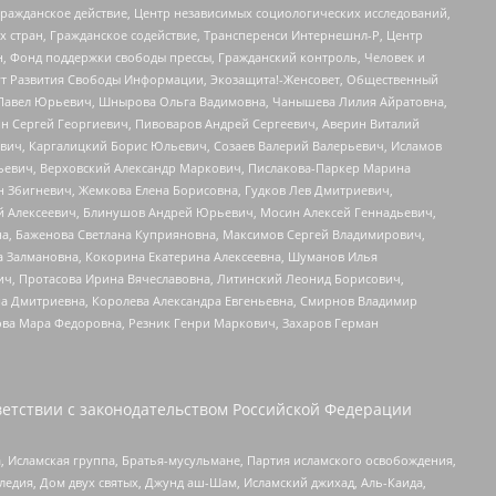
Гражданское действие, Центр независимых социологических исследований,
стран, Гражданское содействие, Трансперенси Интернешнл-Р, Центр
н, Фонд поддержки свободы прессы, Гражданский контроль, Человек и
тут Развития Свободы Информации, Экозащита!-Женсовет, Общественный
й Павел Юрьевич, Шнырова Ольга Вадимовна, Чанышева Лилия Айратовна,
ин Сергей Георгиевич, Пивоваров Андрей Сергеевич, Аверин Виталий
вич, Каргалицкий Борис Юльевич, Созаев Валерий Валерьевич, Исламов
льевич, Верховский Александр Маркович, Пислакова-Паркер Марина
н Збигневич, Жемкова Елена Борисовна, Гудков Лев Дмитриевич,
й Алексеевич, Блинушов Андрей Юрьевич, Мосин Алексей Геннадьевич,
а, Баженова Светлана Куприяновна, Максимов Сергей Владимирович,
а Залмановна, Кокорина Екатерина Алексеевна, Шуманов Илья
ч, Протасова Ирина Вячеславовна, Литинский Леонид Борисович,
а Дмитриевна, Королева Александра Евгеньевна, Смирнов Владимир
ова Мара Федоровна, Резник Генри Маркович, Захаров Герман
етствии с законодательством Российской Федерации
 Исламская группа, Братья-мусульмане, Партия исламского освобождения,
едия, Дом двух святых, Джунд аш-Шам, Исламский джихад, Аль-Каида,