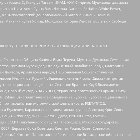
жр от Аллаха Субхану уа Тагьаля SHAM, АУМ Синрике, Муджахеды джамаата
рир аш-Шам, Ахлю Сунна Валь Джамаа, National Socialism/White Power,
рг, Крымско-татарский добровольческий батальон имени Номана
оев, Маньяки Культ Убийц, Молодёжь Которая Улыбается, Легион Свобода
аконную силу решение о ликвидации или запрете
ья, Славянская Община Капища Веды Перуна, Мужская Духовная Семинария
щество, Джамаат мувахидов, Объединенный Вилайат Кабарды, Балкарии и
ден Дьявола, Армия воли народа, Национальная Социалистическая
роверов-Инглингов, Русский общенациональный союз, Движение против
усское национальное единство, Северное Братство, Клуб Болельщиков
а, Правый сектор, УНА - УНСО, Украинская повстанческая армия, Тризуб
 TulaSkins, Этнополитическое объединение Русские, Русское национальное
О противодействии экстремистской деятельности, РЕВТАТПОД,
ы и Единения, Каракольская инициативная группа, Автоград Крю, Союз
 Нация и свобода, W.H.С., Фалунь Дафа, Иртыш Ultras, Русский
ан СССР Прикубанского округа г. Краснодара, Мужское государство,
СССР, Держава Союз Советских Светлых Родов, Совет Советских
в, Черный Комитет, Татарстанское Региональное Всетатарское общественное