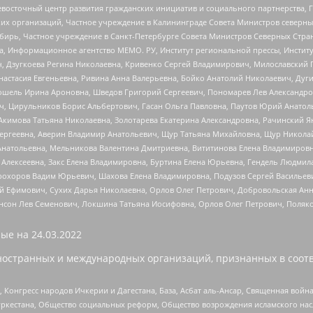
невосточный центр развития гражданских инициатив и социального партнерства, 
 организаций, Частное учреждение в Калининграде Совета Министров северных 
бирь, Частное учреждение в Санкт-Петербурге Совета Министров Северных Стра
а, Информационное агентство МЕМО. РУ, Институт региональной прессы, Инсти
ч, Дзугкоева Регина Николаевна, Кривенко Сергей Владимирович, Милославски
настасия Евгеньевна, Ривина Анна Валерьевна, Бойко Анатолий Николаевич, Дуг
ошель Ирина Ароновна, Шведов Григорий Сергеевич, Пономарев Лев Александро
ч, Цирульников Борис Альбертович, Гасан Ольга Павловна, Паутов Юрий Анато
Акимова Татьяна Николаевна, Золотарева Екатерина Александровна, Рачинский Я
Сергеевна, Аверин Владимир Анатольевич, Щур Татьяна Михайловна, Щур Никола
Анатольевна, Мельникова Валентина Дмитриевна, Вититинова Елена Владимировн
 Алексеевна, Закс Елена Владимировна, Буртина Елена Юрьевна, Гендель Людмил
рохоров Вадим Юрьевич, Шахова Елена Владимировна, Подузов Сергей Васильеви
й Ефимович, Сухих Дарья Николаевна, Орлов Олег Петрович, Добровольская Анн
нсон Лев Семенович, Локшина Татьяна Иосифовна, Орлов Олег Петрович, Поляк
ые на
24.03.2022
ностранных и международных организаций, признанных в соотв
нгресс народов Ичкерии и Дагестана, База, Асбат аль-Ансар, Священная война,
уркестана, Общество социальных реформ, Общество возрождения исламского насл