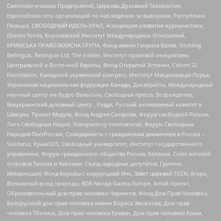
Саентологических Предприятий, Церковь Духовной Технологии,
Европейская сеть организаций по наблюдению за выборами, Республика
Польша, СВОБОДНЫЙ ИДЕЛЬ-УРАЛ, Ассоциация развития журналистики,
IStories fonds, Королевский Институт Международных Отношений,
КРИМСЬКА ПРАВОЗАХИСНА ГРУПА, Фонд имени Генриха Бёлля, Stichting
Bellingcat, Bellingcat Ltd, The Insider, Институт правовой инициативы
Центральной и Восточной Европы, Фонд Открытой Эстонии, Calvert 22
Foundation, Канадский украинский конгресс, Институт Макдональда-Лорье,
Украинская национальная федерация Канады, Декабристы, Международный
научный центр им Вудро Вильсона, Свободная пресса, Возрождение,
Всеукраинский духовный центр , Риддл, Русский антивоенный комитет в
Швеции, Проект Медуза, Фонд Андрея Сахарова, Форум свободной России,
Лига Свободных Наций, Transparеncy International, Форум Свободных
Народов ПостРоссии, Солидарность с гражданским движением в России –
Solidarus, КрымSOS, Свободный университет, Институт государственного
управления, Форум гражданского общества Россия, Беллона, Союз жителей
островов Тисима и Хабомаи, Съезд народных депутатов, Гринпис
Интернешнл, Фонд борьбы с коррупцией Инк, Завет церквей TCCN, Агора,
Всемирный фонд природы, BDR Novaja Gazeta-Europe, Алтай проект,
Образовательный дом прав человека Чернигов, Фонд Дом Прав Человека,
Белорусский дом прав человека имени Бориса Звозскова, Дом прав
человека Тбилиси, Дом прав человека Ереван, Дом прав человека Крым,