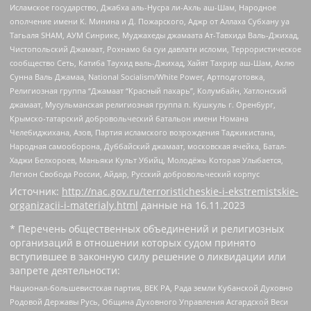
Исламское государство, Джабха аль-Нусра ли-Ахль аш-Шам, Народное
ополчение имени К. Минина и Д. Пожарского, Аджр от Аллаха Субхану уа
Тагьаля SHAM, АУМ Синрике, Муджахеды джамаата Ат-Тавхида Валь-Джихад,
Чистопольский Джамаат, Рохнамо ба суи давлати исломи, Террористическое
сообщество Сеть, Катиба Таухид валь-Джихад, Хайят Тахрир аш-Шам, Ахлю
Сунна Валь Джамаа, National Socialism/White Power, Артподготовка,
Религиозная группа “Джамаат “Красный пахарь”, Колумбайн, Хатлонский
джамаат, Мусульманская религиозная группа п. Кушкуль г. Оренбург,
Крымско-татарский добровольческий батальон имени Номана
Челебиджихана, Азов, Партия исламского возрождения Таджикистана,
Народная самооборона, Дуббайский джамаат, московская ячейка, Батал-
Хаджи Белхороев, Маньяки Культ Убийц, Молодёжь Которая Улыбается,
Легион Свобода России, Айдар, Русский добровольческий корпус
Источник:
http://nac.gov.ru/terroristicheskie-i-ekstremistskie-
organizacii-i-materialy.html
данные на
16.11.2023
* Перечень общественных объединений и религиозных
организаций в отношении которых судом принято
вступившее в законную силу решение о ликвидации или
запрете деятельности:
Национал-большевистская партия, ВЕК РА, Рада земли Кубанской Духовно
Родовой Державы Русь, Община Духовного Управления Асгардской Веси