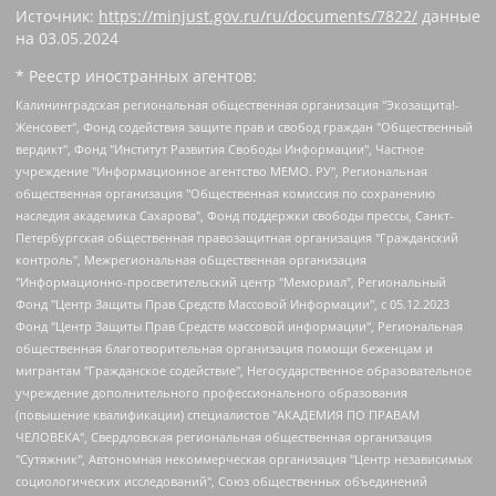
Источник:
https://minjust.gov.ru/ru/documents/7822/
данные
на
03.05.2024
* Реестр иностранных агентов:
Калининградская региональная общественная организация "Экозащита!-Женсовет", Фонд содействия защите прав и свобод граждан "Общественный вердикт", Фонд "Институт Развития Свободы Информации", Частное учреждение "Информационное агентство МЕМО. РУ", Региональная общественная организация "Общественная комиссия по сохранению наследия академика Сахарова", Фонд поддержки свободы прессы, Санкт-Петербургская общественная правозащитная организация "Гражданский контроль", Межрегиональная общественная организация "Информационно-просветительский центр "Мемориал", Региональный Фонд "Центр Защиты Прав Средств Массовой Информации", с 05.12.2023 Фонд "Центр Защиты Прав Средств массовой информации", Региональная общественная благотворительная организация помощи беженцам и мигрантам "Гражданское содействие", Негосударственное образовательное учреждение дополнительного профессионального образования (повышение квалификации) специалистов "АКАДЕМИЯ ПО ПРАВАМ ЧЕЛОВЕКА", Свердловская региональная общественная организация "Сутяжник", Автономная некоммерческая организация "Центр независимых социологических исследований", Союз общественных объединений "Российский исследовательский центр по правам человека", Региональное общественное учреждение научно-информационный центр "МЕМОРИАЛ", Некоммерческая организация "Фонд защиты гласности", Автономная некоммерческая организация "Институт прав человека", Городская общественная организация "Екатеринбургское общество "МЕМОРИАЛ", Городская общественная организация "Рязанское историко-просветительское и правозащитное общество "Мемориал" (Рязанский Мемориал), Челябинский региональный орган общественной самодеятельности – женское общественное объединение "Женщины Евразии", Челябинский региональный орган общественной самодеятельности "Уральская правозащитная группа", Фонд содействия защите здоровья и социальной справедливости имени Андрея Рылькова, Автономная Некоммерческая Организация "Аналитический Центр Юрия Левады", Автономная некоммерческая организация социальной поддержки населения "Проект Апрель", Региональная общественная организация помощи женщинам и детям, находящимся в кризисной ситуации "Информационно-методический центр "Анна", Фонд содействия развитию массовых коммуникаций и правовому просвещению "Так-так-Так", Фонд содействия устойчивому развитию "Серебряная тайга", Свердловский региональный общественный фонд социальных проектов "Новое время", "Idel.Реалии", Кавказ.Реалии, Крым.Реалии, Телеканал Настоящее Время, Татаро-башкирская служба Радио Свобода (Azatliq Radiosi), Радио Свободная Европа/Радио Свобода (PCE/PC), "Сибирь.Реалии", "Фактограф", Благотворительный фонд помощи осужденным и их семьям, Автономная некоммерческая организация "Институт глобализации и социальных движений", Фонд "В защиту прав заключенных", Частное учреждение "Центр поддержки и содействия развитию средств массовой информации", Пензенский региональный общественный благотворительный фонд "Гражданский союз", "Север.Реалии", Некоммерческая организация Фонд "Правовая инициатива", Общество с ограниченной ответственностью "Радио Свободная Европа/Радио Свобода", Чешское информационное агентство "MEDIUM-ORIENT", Красноярская региональная общественная организация "Мы против СПИДа", Камалягин Денис Николаевич, Маркелов Сергей Евгеньевич, Пономарев Лев Александрович, Савицкая Людмила Алексеевна, Автономная некоммерческая организация "Центр по работе с проблемой насилия "НАСИЛИЮ.НЕТ", Межрегиональный профессиональный союз работников здравоохранения "Альянс врачей", Юридическое лицо, зарегистрированное в Латвийской Республике, SIA "Medusa Project" (регистрационный номер 40103797863, дата регистрации 10.06.2014), Некоммерческая организация "Фонд по борьбе с коррупцией", Автономная некоммерческая организация "Институт права и публичной политики", Баданин Роман Сергеевич, Гликин Максим Александрович, Железнова Мария Михайловна, Лукьянова Юлия Сергеевна, Маетная Елизавета Витальевна, Маняхин Петр Борисович, Чуракова Ольга Владимировна, Ярош Юлия Петровна, Юридическое лицо "The Insider SIA", зарегистрированное в Риге, Латвийская Республика (дата регистрации 26.06.2015), являющееся администратором доменного имени интернет-издания "The Insider SIA", https://theins.ru, Постернак Алексей Евгеньевич, Рубин Михаил Аркадьевич, Анин Роман Александрович, Юридическое лицо Istories fonds, зарегистрированное в Латвийской Республике (регистрационный номер 50008295751, дата регистрации 24.02.2020), Великовский Дмитрий Александрович, Долинина Ирина Николаевна, Мароховская Алеся Алексеевна, Шлейнов Роман Юрьевич, Шмагун Олеся Валентиновна, Общество с ограниченной ответственностью "Альтаир 2021", Общество с ограниченной ответственностью "Вега 2021", Общество с ограниченной ответственностью "Главный редактор 2021", Общество с ограниченной ответственностью "Ромашки монолит", Важенков Артем Валерьевич, Ивановская областная общественная организация "Центр гендерных исследований", Гурман Юрий Альбертович, Медиапроект "ОВД-Инфо", Егоров Владимир Владимирович, Жилинский Владимир Александрович, Общество с ограниченной ответственностью "ЗП", Иванова София Юрьевна, Карезина Инна Павловна, Кильтау Екатерина Викторовна, Петров Алексей Викторович, Пискунов Сергей Евгеньевич, Смирнов Сергей Сергеевич, Тихонов Михаил Сергеевич, Общество с ограниченной ответственностью "ЖУРНАЛИСТ-ИНОСТРАННЫЙ АГЕНТ", Арапова Галина Юрьевна, Вольтская Татьяна Анатольевна, Американская компания "Mason G.E.S. Anonymous Foundation" (США), являющаяся владельцем интернет-издания https://mnews.world/, Компания "Stichting Bellingcat", зарегистрированная в Нидерландах (дата регистрации 11.07.2018), Захаров Андрей Вячеславович, Клепиковская Екатерина Дмитриевна, Общество с ограниченной ответственностью "МЕМО", Перл Роман Александрович, Симонов Евгений Алексеевич, Соловьева Елена Анатольевна, Сотников Даниил Владимирович, Сурначева Елизавета Дмитриевна, Автономная некоммерческая организация по защите прав человека и информированию населения "Якутия – Наше Мнение", Общество с ограниченной ответственностью "Москоу диджитал медиа", с 26.01.2023 Общество с ограниченной ответственностью "Чайка Белые сады", Ветошкина Валерия Валерьевна, Заговора Максим Александрович, Межрегиональное общественное движение "Российская ЛГБТ - сеть", Оленичев Максим Владимирович, Павлов Иван Юрьевич, Скворцова Елена Сергеевна, Общество с ограниченной ответственностью "Как бы инагент", Кочетков Игорь Викторович, Общество с ограниченной ответственностью "Честные выборы", Еланчик Олег Александрович, Общество с ограниченной ответственностью "Нобелевский призыв", Гималова Регина Эмилевна, Григорьев Андрей Валерьевич, Григорьева Алина Александровна, Ассоциация по содействию защите прав призывников, альтернативнослужащих и военнослужащих "Правозащитная группа "Гражданин.Армия.Право", Хисамова Регина Фаритовна, Автономная некоммерческая организация по реализации социально-правовых программ "Лилит", Дальневосточное общественное движение "Маяк", Санкт-Петербургская ЛГБТ-инициативная группа "Выход", Инициативная группа ЛГБТ+ "Реверс", Алексеев Андрей Викторович, Бекбулатова Таисия Львовна, Беляев Иван Михайлович, Владыкина Елена Сергеевна, Гельман Марат Александрович, Никульшина Вероника Юрьевна, Толоконникова Надежда Андреевна, Шендерович Виктор Анатольевич, Общество с ограниченной ответственностью "Данное сообщение", Общество с ограниченной ответственностью Издательский дом "Новая глава", Айнбиндер Александра Александровна, Московский комьюнити-центр для ЛГБТ+инициатив, Благотворительный фонд развития филантропии, Deutsche Welle (Германия, Kurt-Schumacher-Strasse 3, 53113 Bonn), Борзунова Мария Михайловна, Воробьев Виктор Викторович, Голубева Анна Львовна, Константинова Алла Михайловна, Малкова Ирина Владимировна, Мурадов Мурад Абдулгалимович, Осетинская Елизавета Николаевна, Понасенков Евгений Николаевич, Ганапольский Матвей Юрьевич, Киселев Евгений Алексеевич, Борухович Ирина Григорьевна, Дремин Иван Тимофеевич, Дубровский Дмитрий Викторович, Красноярская региональная общественная организация поддержки и развития альтернативных образовательных технологий и межкультурных коммуникаций "ИНТЕРРА", Маяковская Екатерина Алексеевна, Фейгин Марк Захарович, Филимонов Андрей Викторович, Дзугкоева Регина Николаевна, Доброхотов Роман Александрович, Дудь Юрий Александрович, Елкин Сергей Владимирович, Кругликов Кирилл Игоревич, Сабунаева Мария Леонидовна, Семенов Алексей Владимирович, Шаинян Карен Багратович, Шульман Екатерина Михайловна, Асафьев Артур Валерьевич, Вахштайн Виктор Семенович, Венедиктов Алексей Алексеевич, Лушникова Екатерина Евгеньевна, Волков Леонид Михайлович, Невзоров Александр Глебович, Пархоменко Сергей Борисович, Сироткин Ярослав Николаевич, Кара-Мурза Владимир Владимирович, Баранова Наталья Владимировна, Гозман Леонид Яковлевич, Кагарлицкий Борис Юльевич, Климарев Михаил Валерьевич, Милов Владимир Станиславович, Автономная некоммерческая организация Краснодарский центр современного искусства "Типография", Моргенштерн Алишер Тагирович, Соболь Любовь Эдуардовна, Общество с ограниченной ответственностью "ЛИЗА НОРМ", Каспаров Гарри Кимович, Ходорковский Михаил Борисович, Общество с ограниченной ответственностью "Апрельские тезисы", Данилович Ирина Брониславовна, Кашин Олег Владимирович, Петров Николай Владимирович, Пивоваров Алексей Владимирович, Соколов Михаил Владимирович, Цветкова Юлия Владимировна, Чичваркин Евгений Александрович, Комитет против пыток/Команда против пыток, Общество с ограниченной ответственностью "Первый научный", Общество с ограниченной ответственностью "Вертолет и ко", Белоцерковская Вероника Борисовна, Кац Максим Евгеньевич, Лазарева Татьяна Юрьевна, Шаведдинов Руслан Табризович, Яшин Илья Валерьевич, Общество с ограниченной ответственностью "Иноагент ААВ", Алешковский Дмитрий Петрович, Альбац Евгения Марковна, Быков Дмитрий Львович, Галямина Юлия Евгеньевна, Лойко Сергей Леонидович, Мартынов Кирилл Константинович, Медведев Сергей Александрович, Крашенинников Федор Геннадиевич, Гордеева Катерина Вл