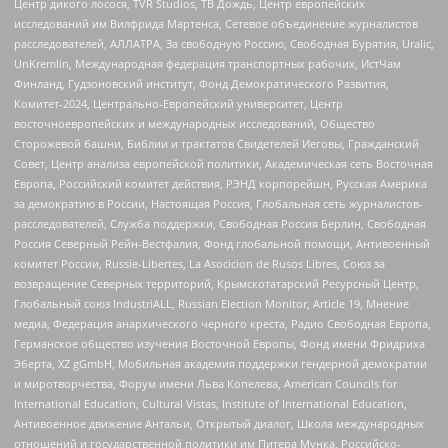
Центр дикого лосося, TVR Studios, ТВ Дождь, Центр европейских
исследований им Вилфрида Мартенса, Сетевое объединение журналистов
расследователей, АЛЛАТРА, За свободную Россию, Свободная Бурятия, Uralic,
UnKremlin, Международная федерация транспортных рабочих, ИстЧам
Финланд, Гудзоновский институт, Фонд Демократического Развития,
Комитет-2024, Центрально-Европейский университет, Центр
восточноевропейских и международных исследований, Общество
Сторожевой башни, Библии и трактатов Свидетелей Иеговы, Гражданский
Совет, Центр анализа европейской политики, Академическая сеть Восточная
Европа, Российский комитет действия, РЭНД корпорейшн, Русская Америка
за демократию в России, Настоящая Россия, Глобальная сеть журналистов-
расследователей, Служба поддержки, Свободная Россия Берлин, Свободная
Россия Северный Рейн-Вестфалия, Фонд глобальной помощи, Антивоенный
комитет России, Russie-Libertes, La Asocicion de Rusos Libres, Союз за
возвращение Северных территорий, Крымскотатарский Ресурсный Центр,
Глобальный союз IndustriALL, Russian Election Monitor, Article 19, Мнение
медиа, Федерация анархического черного креста, Радио Свободная Европа,
Германское общество изучения Восточной Европы, Фонд имени Фридриха
Эберта, XZ gGmbH, Мобильная академия поддержки гендерной демократии
и миротворчества, Форум имени Льва Копелева, American Councils for
International Education, Cultural Vistas, Institute of International Education,
Антивоенное движение Антальи, Открытый диалог, Школа международных
отношений и государственной политики им Питера Мунка, Российско-