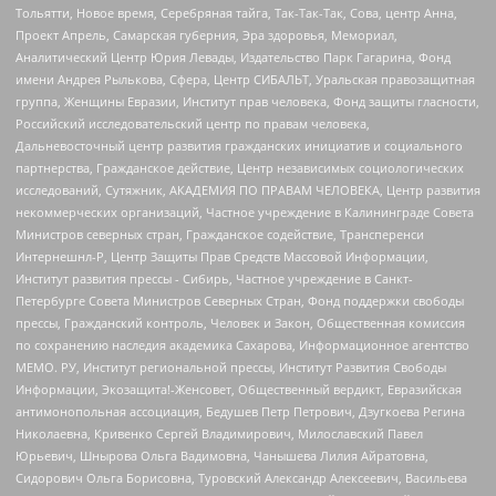
Тольятти, Новое время, Серебряная тайга, Так-Так-Так, Сова, центр Анна,
Проект Апрель, Самарская губерния, Эра здоровья, Мемориал,
Аналитический Центр Юрия Левады, Издательство Парк Гагарина, Фонд
имени Андрея Рылькова, Сфера, Центр СИБАЛЬТ, Уральская правозащитная
группа, Женщины Евразии, Институт прав человека, Фонд защиты гласности,
Российский исследовательский центр по правам человека,
Дальневосточный центр развития гражданских инициатив и социального
партнерства, Гражданское действие, Центр независимых социологических
исследований, Сутяжник, АКАДЕМИЯ ПО ПРАВАМ ЧЕЛОВЕКА, Центр развития
некоммерческих организаций, Частное учреждение в Калининграде Совета
Министров северных стран, Гражданское содействие, Трансперенси
Интернешнл-Р, Центр Защиты Прав Средств Массовой Информации,
Институт развития прессы - Сибирь, Частное учреждение в Санкт-
Петербурге Совета Министров Северных Стран, Фонд поддержки свободы
прессы, Гражданский контроль, Человек и Закон, Общественная комиссия
по сохранению наследия академика Сахарова, Информационное агентство
МЕМО. РУ, Институт региональной прессы, Институт Развития Свободы
Информации, Экозащита!-Женсовет, Общественный вердикт, Евразийская
антимонопольная ассоциация, Бедушев Петр Петрович, Дзугкоева Регина
Николаевна, Кривенко Сергей Владимирович, Милославский Павел
Юрьевич, Шнырова Ольга Вадимовна, Чанышева Лилия Айратовна,
Сидорович Ольга Борисовна, Туровский Александр Алексеевич, Васильева