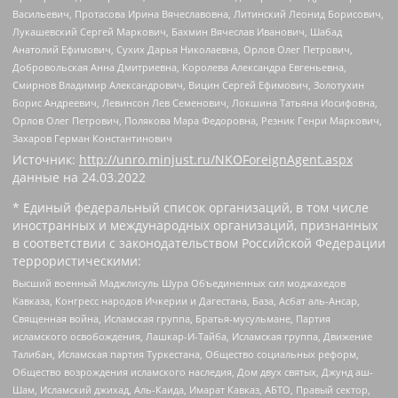
Васильевич, Протасова Ирина Вячеславовна, Литинский Леонид Борисович,
Лукашевский Сергей Маркович, Бахмин Вячеслав Иванович, Шабад
Анатолий Ефимович, Сухих Дарья Николаевна, Орлов Олег Петрович,
Добровольская Анна Дмитриевна, Королева Александра Евгеньевна,
Смирнов Владимир Александрович, Вицин Сергей Ефимович, Золотухин
Борис Андреевич, Левинсон Лев Семенович, Локшина Татьяна Иосифовна,
Орлов Олег Петрович, Полякова Мара Федоровна, Резник Генри Маркович,
Захаров Герман Константинович
Источник:
http://unro.minjust.ru/NKOForeignAgent.aspx
данные на
24.03.2022
* Единый федеральный список организаций, в том числе
иностранных и международных организаций, признанных
в соответствии с законодательством Российской Федерации
террористическими:
Высший военный Маджлисуль Шура Объединенных сил моджахедов
Кавказа, Конгресс народов Ичкерии и Дагестана, База, Асбат аль-Ансар,
Священная война, Исламская группа, Братья-мусульмане, Партия
исламского освобождения, Лашкар-И-Тайба, Исламская группа, Движение
Талибан, Исламская партия Туркестана, Общество социальных реформ,
Общество возрождения исламского наследия, Дом двух святых, Джунд аш-
Шам, Исламский джихад, Аль-Каида, Имарат Кавказ, АБТО, Правый сектор,