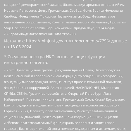
канадский демократический альянс, Школа международных отношений им
Нормана Патерсона, Центр Гражданских Свобод, Фонд Бориса Немцова за
Свободу, Фонд имени Фридриха Науманна за свободу, Феминистское
антивоенное сопротивление, Комитет независимости Ингушетии, Прометей,
Stop Occupation of Karelia, Вернись живым, Фридом Хаус, СОТА медиа,
Либерально-демократическая Лига Украины
Источник:
https://minjust.gov.ru/ru/documents/7756/
данные
на
13.05.2024
* Сведения реестра НКО, выполняющих функции
иностранного агента:
Лилит, Правозащитная группа Гражданин.Армия.Право, Нижегородский
центр немецкой и европейской культуры, Центр гендерных исследований,
Фонд защиты прав граждан Штаб, Институт права и публичной политики,
Фонд борьбы с коррупцией, Альянс врачей, НАСИЛИЮ.НЕТ, Мы против
СПИДа, СВЕЧА, Гуманитарное действие, Открытый Петербург, Лига
Избирателей, Правовая инициатива, Гражданский Союз, Хасдей Ерушалаим,
Центр поддержки и содействия развитию средств массовой информации,
Горячая Линия, В защиту прав заключенных, Институт глобализации и
социальных движений, Центр социально-информационных инициатив
Действие, Благотворительный фонд охраны здоровья и защиты прав
граждан, Благотворительный фонд помощи осужденным и их семьям, Фонд