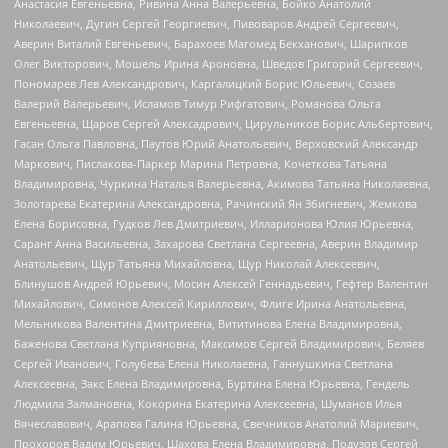
Анастасия Евгеньевна, Ривина Анна Валерьевна, Бойко Анатолий
Николаевич, Дугин Сергей Георгиевич, Пивоваров Андрей Сергеевич,
Аверин Виталий Евгеньевич, Барахоев Магомед Бекханович, Шарипков
Олег Викторович, Мошель Ирина Ароновна, Шведов Григорий Сергеевич,
Пономарев Лев Александрович, Каргалицкий Борис Юльевич, Созаев
Валерий Валерьевич, Исламов Тимур Рифгатович, Романова Ольга
Евгеньевна, Щаров Сергей Алексадрович, Цирульников Борис Альбертович,
Гасан Ольга Павловна, Паутов Юрий Анатольевич, Верховский Александр
Маркович, Пислакова-Паркер Марина Петровна, Кочеткова Татьяна
Владимировна, Чуркина Наталья Валерьевна, Акимова Татьяна Николаевна,
Золотарева Екатерина Александровна, Рачинский Ян Збигневич, Жемкова
Елена Борисовна, Гудков Лев Дмитриевич, Илларионова Юлия Юрьевна,
Саранг Анна Васильевна, Захарова Светлана Сергеевна, Аверин Владимир
Анатольевич, Щур Татьяна Михайловна, Щур Николай Алексеевич,
Блинушов Андрей Юрьевич, Мосин Алексей Геннадьевич, Гефтер Валентин
Михайлович, Симонов Алексей Кириллович, Флиге Ирина Анатольевна,
Мельникова Валентина Дмитриевна, Вититинова Елена Владимировна,
Баженова Светлана Куприяновна, Максимов Сергей Владимирович, Беляев
Сергей Иванович, Голубева Елена Николаевна, Ганнушкина Светлана
Алексеевна, Закс Елена Владимировна, Буртина Елена Юрьевна, Гендель
Людмила Залмановна, Кокорина Екатерина Алексеевна, Шуманов Илья
Вячеславович, Арапова Галина Юрьевна, Свечников Анатолий Мариевич,
Прохоров Вадим Юрьевич, Шахова Елена Владимировна, Подузов Сергей