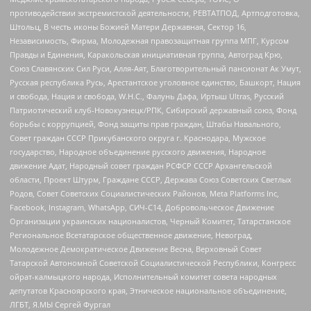
противодействии экстремистской деятельности, РЕВТАТПОД, Артподготовка,
Штольц, В честь иконы Божией Матери Державная, Сектор 16,
Независимость, Фирма, Молодежная правозащитная группа МПГ, Курсом
Правды и Единения, Каракольская инициативная группа, Автоград Крю,
Союз Славянских Сил Руси, Алля-Аят, Благотворительный пансионат Ак Умут,
Русская республика Русь, Арестантское уголовное единство, Башкорт, Нация
и свобода, Нация и свобода, W.H.С., Фалунь Дафа, Иртыш Ultras, Русский
Патриотический клуб-Новокузнецк/РПК, Сибирский державный союз, Фонд
борьбы с коррупцией, Фонд защиты прав граждан, Штабы Навального,
Совет граждан СССР Прикубанского округа г. Краснодара, Мужское
государство, Народное объединение русского движения, Народное
движение Адат, Народный совет граждан РСФСР СССР Архангельской
области, Проект Штурм, Граждане СССР, Держава Союз Советских Светлых
Родов, Совет Советских Социалистических Районов, Meta Platforms Inc,
Facebook, Instagram, WhatsApp, СИЧ-С14, Добровольческое Движение
Организации украинских националистов, Черный Комитет, Татарстанское
Региональное Всетатарское общественное движение, Невоград,
Молодежное Демократическое Движение Весна, Верховный Совет
Татарской Автономной Советской Социалистической Республики, Конгресс
ойрат-калмыцкого народа, Исполнительный комитет совета народных
депутатов Красноярского края, Этническое национальное объединение,
ЛГБТ, Я.МЫ Сергей Фургал