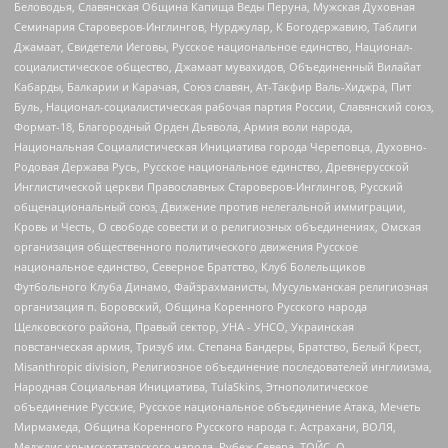
Беловодья, Славянская Община Капища Веды Перуна, Мужская Духовная
Семинария Староверов-Инглингов, Нурджулар, К Богодержавию, Таблиги
Джамаат, Свидетели Иеговы, Русское национальное единство, Национал-
социалистическое общество, Джамаат мувахидов, Объединенный Вилайат
Кабарды, Балкарии и Карачая, Союз славян, Ат-Такфир Валь-Хиджра, Пит
Буль, Национал-социалистическая рабочая партия России, Славянский союз,
Формат-18, Благородный Орден Дьявола, Армия воли народа,
Национальная Социалистическая Инициатива города Череповца, Духовно-
Родовая Держава Русь, Русское национальное единство, Древнерусской
Инглистической церкви Православных Староверов-Инглингов, Русский
общенациональный союз, Движение против нелегальной иммиграции,
Кровь и Честь, О свободе совести и о религиозных объединениях, Омская
организация общественного политического движения Русское
национальное единство, Северное Братство, Клуб Болельщиков
Футбольного Клуба Динамо, Файзрахманисты, Мусульманская религиозная
организация п. Боровский, Община Коренного Русского народа
Щелковского района, Правый сектор, УНА - УНСО, Украинская
повстанческая армия, Тризуб им. Степана Бандеры, Братство, Белый Крест,
Misanthropic division, Религиозное объединение последователей инглиизма,
Народная Социальная Инициатива, TulaSkins, Этнополитическое
объединение Русские, Русское национальное объединение Атака, Мечеть
Мирмамеда, Община Коренного Русского народа г. Астрахани, ВОЛЯ,
Меджлис крымскотатарского народа, Рубеж Севера, ТОЙС, О