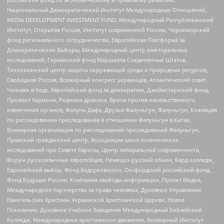
Национальный Демократический Институт Международных Отношений,
MEDIA DEVELOPMENT INVESTMENT FUND, Международный Республиканский
Институт, Открытая Россия, Институт современной России, Черноморский
фонд регионального сотрудничества, Европейская Платформа за
Демократические Выборы, Международный центр электоральных
исследований, Германский фонд Маршалла Соединенных Штатов,
Тихоокеанский центр защиты окружающей среды и природных ресурсов,
Свободная Россия, Всемирный конгресс украинцев, Атлантический совет,
Человек в беде, Европейский фонд за демократию, Джеймстаунский фонд,
Прожект Хармони, Родники дракона, Врачи против насильственного
извлечения органов, Фалунь Дафа, Друзья Фалуньгун, Фалуньгун, Коалиция
по расследованию преследования в отношении Фалуньгун в Китае,
Всемирная организация по расследованию преследований Фалуньгун,
Пражский гражданский центр, Ассоциация школ политических
исследований при Совете Европы, Центр либеральной современности,
Форум русскоязычных европейцев, Немецко-русский обмен, Бард колледж,
Европейский выбор, Фонд Ходорковского, Оксфордский российский фонд,
Фонд Будущее России, Компания свободы информации, Проект Медиа,
Международное партнерство за права человека, Духовное Управление
Евангельских Христиан Украинской Христианской Церкви, Новое
Поколение, Духовное Учебное Заведение Международный Библейский
Колледж, Международное христианское движение, Всемирный Институт