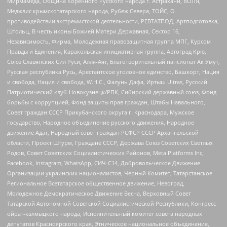
Мирмамеда, Община Коренного Русского народа г. Астрахани, ВОЛЯ,
Меджлис крымскотатарского народа, Рубеж Севера, ТОЙС, О
противодействии экстремистской деятельности, РЕВТАТПОД, Артподготовка,
Штольц, В честь иконы Божией Матери Державная, Сектор 16,
Независимость, Фирма, Молодежная правозащитная группа МПГ, Курсом
Правды и Единения, Каракольская инициативная группа, Автоград Крю,
Союз Славянских Сил Руси, Алля-Аят, Благотворительный пансионат Ак Умут,
Русская республика Русь, Арестантское уголовное единство, Башкорт, Нация
и свобода, Нация и свобода, W.H.С., Фалунь Дафа, Иртыш Ultras, Русский
Патриотический клуб-Новокузнецк/РПК, Сибирский державный союз, Фонд
борьбы с коррупцией, Фонд защиты прав граждан, Штабы Навального,
Совет граждан СССР Прикубанского округа г. Краснодара, Мужское
государство, Народное объединение русского движения, Народное
движение Адат, Народный совет граждан РСФСР СССР Архангельской
области, Проект Штурм, Граждане СССР, Держава Союз Советских Светлых
Родов, Совет Советских Социалистических Районов, Meta Platforms Inc,
Facebook, Instagram, WhatsApp, СИЧ-С14, Добровольческое Движение
Организации украинских националистов, Черный Комитет, Татарстанское
Региональное Всетатарское общественное движение, Невоград,
Молодежное Демократическое Движение Весна, Верховный Совет
Татарской Автономной Советской Социалистической Республики, Конгресс
ойрат-калмыцкого народа, Исполнительный комитет совета народных
депутатов Красноярского края, Этническое национальное объединение,