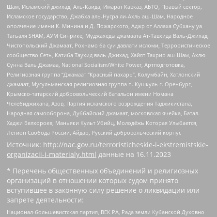
Шам, Исламский джихад, Аль-Каида, Имарат Кавказ, АБТО, Правый сектор,
Исламское государство, Джабха аль-Нусра ли-Ахль аш-Шам, Народное
ополчение имени К. Минина и Д. Пожарского, Аджр от Аллаха Субхану уа
Тагьаля SHAM, АУМ Синрике, Муджахеды джамаата Ат-Тавхида Валь-Джихад,
Чистопольский Джамаат, Рохнамо ба суи давлати исломи, Террористическое
сообщество Сеть, Катиба Таухид валь-Джихад, Хайят Тахрир аш-Шам, Ахлю
Сунна Валь Джамаа, National Socialism/White Power, Артподготовка,
Религиозная группа “Джамаат “Красный пахарь”, Колумбайн, Хатлонский
джамаат, Мусульманская религиозная группа п. Кушкуль г. Оренбург,
Крымско-татарский добровольческий батальон имени Номана
Челебиджихана, Азов, Партия исламского возрождения Таджикистана,
Народная самооборона, Дуббайский джамаат, московская ячейка, Батал-
Хаджи Белхороев, Маньяки Культ Убийц, Молодёжь Которая Улыбается,
Легион Свобода России, Айдар, Русский добровольческий корпус
Источник:
http://nac.gov.ru/terroristicheskie-i-ekstremistskie-
organizacii-i-materialy.html
данные на
16.11.2023
* Перечень общественных объединений и религиозных
организаций в отношении которых судом принято
вступившее в законную силу решение о ликвидации или
запрете деятельности:
Национал-большевистская партия, ВЕК РА, Рада земли Кубанской Духовно