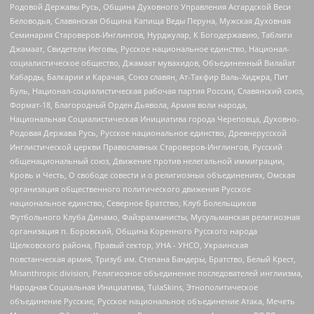
Родовой Державы Русь, Община Духовного Управления Асгардской Веси
Беловодья, Славянская Община Капища Веды Перуна, Мужская Духовная
Семинария Староверов-Инглингов, Нурджулар, К Богодержавию, Таблиги
Джамаат, Свидетели Иеговы, Русское национальное единство, Национал-
социалистическое общество, Джамаат мувахидов, Объединенный Вилайат
Кабарды, Балкарии и Карачая, Союз славян, Ат-Такфир Валь-Хиджра, Пит
Буль, Национал-социалистическая рабочая партия России, Славянский союз,
Формат-18, Благородный Орден Дьявола, Армия воли народа,
Национальная Социалистическая Инициатива города Череповца, Духовно-
Родовая Держава Русь, Русское национальное единство, Древнерусской
Инглистической церкви Православных Староверов-Инглингов, Русский
общенациональный союз, Движение против нелегальной иммиграции,
Кровь и Честь, О свободе совести и о религиозных объединениях, Омская
организация общественного политического движения Русское
национальное единство, Северное Братство, Клуб Болельщиков
Футбольного Клуба Динамо, Файзрахманисты, Мусульманская религиозная
организация п. Боровский, Община Коренного Русского народа
Щелковского района, Правый сектор, УНА - УНСО, Украинская
повстанческая армия, Тризуб им. Степана Бандеры, Братство, Белый Крест,
Misanthropic division, Религиозное объединение последователей инглиизма,
Народная Социальная Инициатива, TulaSkins, Этнополитическое
объединение Русские, Русское национальное объединение Атака, Мечеть