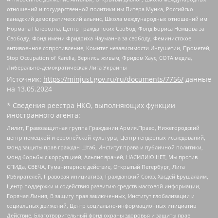
отношений и государственной политики им Питера Мунка, Российско-
канадский демократический альянс, Школа международных отношений им
Нормана Патерсона, Центр Гражданских Свобод, Фонд Бориса Немцова за
Свободу, Фонд имени Фридриха Науманна за свободу, Феминистское
антивоенное сопротивление, Комитет независимости Ингушетии, Прометей,
Stop Occupation of Karelia, Вернись живым, Фридом Хаус, СОТА медиа,
Либерально-демократическая Лига Украины
Источник:
https://minjust.gov.ru/ru/documents/7756/
данные
на
13.05.2024
* Сведения реестра НКО, выполняющих функции
иностранного агента:
Лилит, Правозащитная группа Гражданин.Армия.Право, Нижегородский
центр немецкой и европейской культуры, Центр гендерных исследований,
Фонд защиты прав граждан Штаб, Институт права и публичной политики,
Фонд борьбы с коррупцией, Альянс врачей, НАСИЛИЮ.НЕТ, Мы против
СПИДа, СВЕЧА, Гуманитарное действие, Открытый Петербург, Лига
Избирателей, Правовая инициатива, Гражданский Союз, Хасдей Ерушалаим,
Центр поддержки и содействия развитию средств массовой информации,
Горячая Линия, В защиту прав заключенных, Институт глобализации и
социальных движений, Центр социально-информационных инициатив
Действие, Благотворительный фонд охраны здоровья и защиты прав