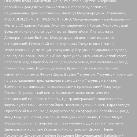
Общество Фонд Содействия, Фонд Открытое общество, Американо-
российский фонд по экономическому и правовому развитию,
Национальный Демократический Институт Международных Отношений,
MEDIA DEVELOPMENT INVESTMENT FUND, Международный Республиканский
Институт, Открытая Россия, Институт современной России, Черноморский
фонд регионального сотрудничества, Европейская Платформа за
Демократические Выборы, Международный центр электоральных
исследований, Германский фонд Маршалла Соединенных Штатов,
Тихоокеанский центр защиты окружающей среды и природных ресурсов,
Свободная Россия, Всемирный конгресс украинцев, Атлантический совет,
Человек в беде, Европейский фонд за демократию, Джеймстаунский фонд,
Прожект Хармони, Родники дракона, Врачи против насильственного
извлечения органов, Фалунь Дафа, Друзья Фалуньгун, Фалуньгун, Коалиция
по расследованию преследования в отношении Фалуньгун в Китае,
Всемирная организация по расследованию преследований Фалуньгун,
Пражский гражданский центр, Ассоциация школ политических
исследований при Совете Европы, Центр либеральной современности,
Форум русскоязычных европейцев, Немецко-русский обмен, Бард колледж,
Европейский выбор, Фонд Ходорковского, Оксфордский российский фонд,
Фонд Будущее России, Компания свободы информации, Проект Медиа,
Международное партнерство за права человека, Духовное Управление
Евангельских Христиан Украинской Христианской Церкви, Новое
Поколение, Духовное Учебное Заведение Международный Библейский