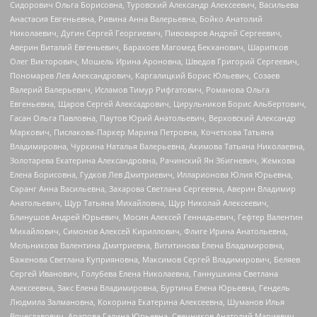
Сидорович Ольга Борисовна, Туровский Александр Алексеевич, Васильева
Анастасия Евгеньевна, Ривина Анна Валерьевна, Бойко Анатолий
Николаевич, Дугин Сергей Георгиевич, Пивоваров Андрей Сергеевич,
Аверин Виталий Евгеньевич, Барахоев Магомед Бекханович, Шарипков
Олег Викторович, Мошель Ирина Ароновна, Шведов Григорий Сергеевич,
Пономарев Лев Александрович, Каргалицкий Борис Юльевич, Созаев
Валерий Валерьевич, Исламов Тимур Рифгатович, Романова Ольга
Евгеньевна, Щаров Сергей Алексадрович, Цирульников Борис Альбертович,
Гасан Ольга Павловна, Паутов Юрий Анатольевич, Верховский Александр
Маркович, Пислакова-Паркер Марина Петровна, Кочеткова Татьяна
Владимировна, Чуркина Наталья Валерьевна, Акимова Татьяна Николаевна,
Золотарева Екатерина Александровна, Рачинский Ян Збигневич, Жемкова
Елена Борисовна, Гудков Лев Дмитриевич, Илларионова Юлия Юрьевна,
Саранг Анна Васильевна, Захарова Светлана Сергеевна, Аверин Владимир
Анатольевич, Щур Татьяна Михайловна, Щур Николай Алексеевич,
Блинушов Андрей Юрьевич, Мосин Алексей Геннадьевич, Гефтер Валентин
Михайлович, Симонов Алексей Кириллович, Флиге Ирина Анатольевна,
Мельникова Валентина Дмитриевна, Вититинова Елена Владимировна,
Баженова Светлана Куприяновна, Максимов Сергей Владимирович, Беляев
Сергей Иванович, Голубева Елена Николаевна, Ганнушкина Светлана
Алексеевна, Закс Елена Владимировна, Буртина Елена Юрьевна, Гендель
Людмила Залмановна, Кокорина Екатерина Алексеевна, Шуманов Илья
Вячеславович, Арапова Галина Юрьевна, Свечников Анатолий Мариевич,