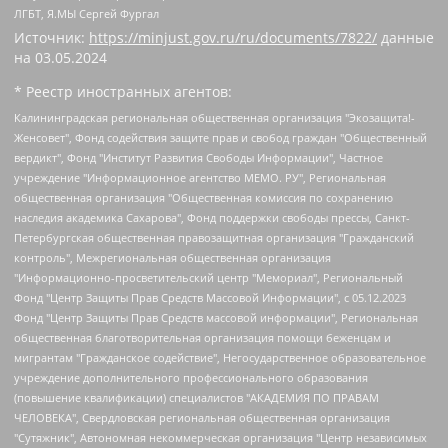
ЛГБТ, Я.МЫ Сергей Фургал
Источник:
https://minjust.gov.ru/ru/documents/7822/
данные
на
03.05.2024
* Реестр иностранных агентов:
Калининградская региональная общественная организация "Экозащита!-Женсовет", Фонд содействия защите прав и свобод граждан "Общественный вердикт", Фонд "Институт Развития Свободы Информации", Частное учреждение "Информационное агентство МЕМО. РУ", Региональная общественная организация "Общественная комиссия по сохранению наследия академика Сахарова", Фонд поддержки свободы прессы, Санкт-Петербургская общественная правозащитная организация "Гражданский контроль", Межрегиональная общественная организация "Информационно-просветительский центр "Мемориал", Региональный Фонд "Центр Защиты Прав Средств Массовой Информации", с 05.12.2023 Фонд "Центр Защиты Прав Средств массовой информации", Региональная общественная благотворительная организация помощи беженцам и мигрантам "Гражданское содействие", Негосударственное образовательное учреждение дополнительного профессионального образования (повышение квалификации) специалистов "АКАДЕМИЯ ПО ПРАВАМ ЧЕЛОВЕКА", Свердловская региональная общественная организация "Сутяжник", Автономная некоммерческая организация "Центр независимых социологических исследований", Союз общественных объединений "Российский исследовательский центр по правам человека", Региональное общественное учреждение научно-информационный центр "МЕМОРИАЛ", Некоммерческая организация "Фонд защиты гласности", Автономная некоммерческая организация "Институт прав человека", Городская общественная организация "Екатеринбургское общество "МЕМОРИАЛ", Городская общественная организация "Рязанское историко-просветительское и правозащитное общество "Мемориал" (Рязанский Мемориал), Челябинский региональный орган общественной самодеятельности – женское общественное объединение "Женщины Евразии", Челябинский региональный орган общественной самодеятельности "Уральская правозащитная группа", Фонд содействия защите здоровья и социальной справедливости имени Андрея Рылькова, Автономная Некоммерческая Организация "Аналитический Центр Юрия Левады", Автономная некоммерческая организация социальной поддержки населения "Проект Апрель", Региональная общественная организация помощи женщинам и детям, находящимся в кризисной ситуации "Информационно-методический центр "Анна", Фонд содействия развитию массовых коммуникаций и правовому просвещению "Так-так-Так", Фонд содействия устойчивому развитию "Серебряная тайга", Свердловский региональный общественный фонд социальных проектов "Новое время", "Idel.Реалии", Кавказ.Реалии, Крым.Реалии, Телеканал Настоящее Время, Татаро-башкирская служба Радио Свобода (Azatliq Radiosi), Радио Свободная Европа/Радио Свобода (PCE/PC), "Сибирь.Реалии", "Фактограф", Благотворительный фонд помощи осужденным и их семьям, Автономная некоммерческая организация "Институт глобализации и социальных движений", Фонд "В защиту прав заключенных", Частное учреждение "Центр поддержки и содействия развитию средств массовой информации", Пензенский региональный общественный благотворительный фонд "Гражданский союз", "Север.Реалии", Некоммерческая организация Фонд "Правовая инициатива", Общество с ограниченной ответственностью "Радио Свободная Европа/Радио Свобода", Чешское информационное агентство "MEDIUM-ORIENT", Красноярская региональная общественная организация "Мы против СПИДа", Камалягин Денис Николаевич, Маркелов Сергей Евгеньевич, Пономарев Лев Александрович, Савицкая Людмила Алексеевна, Автономная некоммерческая организация "Центр по работе с проблемой насилия "НАСИЛИЮ.НЕТ", Межрегиональный профессиональный союз работников здравоохранения "Альянс врачей", Юридическое лицо, зарегистрированное в Латвийской Республике, SIA "Medusa Project" (регистрационный номер 40103797863, дата регистрации 10.06.2014), Некоммерческая организация "Фонд по борьбе с коррупцией", Автономная некоммерческая организация "Институт права и публичной политики", Баданин Роман Сергеевич, Гликин Максим Александрович, Железнова Мария Михайловна, Лукьянова Юлия Сергеевна, Маетная Елизавета Витальевна, Маняхин Петр Борисович, Чуракова Ольга Владимировна, Ярош Юлия Петровна, Юридическое лицо "The Insider SIA", зарегистрированное в Риге, Латвийская Республика (дата регистрации 26.06.2015), являющееся администратором доменного имени интернет-издания "The Insider SIA", https://theins.ru, Постернак Алексей Евгеньевич, Рубин Михаил Аркадьевич, Анин Роман Александрович, Юридическое лицо Istories fonds, зарегистрированное в Латвийской Республике (регистрационный номер 50008295751, дата регистрации 24.02.2020), Великовский Дмитрий Александрович, Долинина Ирина Николаевна, Мароховская Алеся Алексеевна, Шлейнов Роман Юрьевич, Шмагун Олеся Валентиновна, Общество с ограниченной ответственностью "Альтаир 2021", Общество с ограниченной ответственностью "Вега 2021", Общество с ограниченной ответственностью "Главный редактор 2021", Общество с ограниченной ответственностью "Ромашки монолит", Важенков Артем Валерьевич, Ивановская областная общественная организация "Центр гендерных исследований", Гурман Юрий Альбертович, Медиапроект "ОВД-Инфо", Егоров Владимир Владимирович, Жилинский Владимир Александрович, Общество с ограниченной ответственностью "ЗП", Иванова София Юрьевна, Карезина Инна Павловна, Кильтау Екатерина Викторовна, Петров Алексей Викторович, Пискунов Сергей Евгеньевич, Смирнов Сергей Сергеевич, Тихонов Михаил Сергеевич, Общество с ограниченной ответственностью "ЖУРНАЛИСТ-ИНОСТРАННЫЙ АГЕНТ", Арапова Галина Юрьевна, Вольтская Татьяна Анатольевна, Американская компания "Mason G.E.S. Anonymous Foundation" (США), являющаяся владельцем интернет-издания https://mnews.world/, Компания "Stichting Bellingcat", зарегистрированная в Нидерландах (дата регистрации 11.07.2018), Захаров Андрей Вячеславович, Клепиковская Екатерина Дмитриевна, Общество с ограниченной ответственностью "МЕМО", Перл Роман Александрович, Симонов Евгений Алексеевич, Соловьева Елена Анатольевна, Сотников Даниил Владимирович, Сурначева Елизавета Дмитриевна, Автономная некоммерческая организация по защите прав человека и информированию населения "Якутия – Наше Мнение", Общество с ограниченной ответственностью "Москоу диджитал медиа", с 26.01.2023 Общество с ограниченной ответственностью "Чайка Белые сады", Ветошкина Валерия Валерьевна, Заговора Максим Александрович, Межрегиональное общественное движение "Российская ЛГБТ - сеть", Оленичев Максим Владимирович, Павлов Иван Юрьевич, Скворцова Елена Сергеевна, Общество с ограниченной ответственностью "Как бы инагент", Кочетков Игорь Викторович, Общество с ограниченной ответственностью "Честные выборы", Еланчик Олег Александрович, Общество с ограниченной ответственностью "Нобелевский призыв", Гималова Регина Эмилевна, Григорьев Андрей Валерьевич, Григорьева Алина Александровна, Ассоциация по содействию защите прав призывников, альтернативнослужащих и военнослужащих "Правозащитная группа "Гражданин.Армия.Право", Хисамова Регина Фаритовна, Автономная некоммерческая организация по реализации социально-правовых программ "Лилит", Дальневосточное общественное движение "Маяк", Санкт-Петербургская ЛГБТ-инициативная группа "Выход", Инициативная группа ЛГБТ+ "Реверс", Алексеев Андрей Викторович, Бекбулатова Таисия Львовна, Беляев Иван Михайлович, Владыкина Елена Сергеевна, Гельман Марат Александрович, Никульшина Вероника Юрьевна, Толоконникова Надежда Андреевна, Шендерович Виктор Анатольевич, Общество с ограниченной ответственностью "Данное сообщение", Общество с ограниченной ответственностью Издательский дом "Новая глава", Айнбиндер Александра Александровна, Московский комьюнити-центр для ЛГБТ+инициатив, Благотворительный фонд развития филантропии, Deutsche Welle (Германия, Kurt-Schumacher-Strasse 3, 53113 Bonn), Борзунова Мария Михайловна, Воробьев Виктор Викторович, Голубева Анна Львовна, Константинова Алла Михайловна, Малкова Ирина Владимировна, Мурадов Мурад Абдулгалимович, Осетинская Елизавета Николаевна, Понасенков Евгений Николаевич, Ганапольский Матвей Юрьевич, Киселев Евгений Алексеевич, Борухович Ирина Григорьевна, Дремин Иван Тимофеевич, Дубровский Дмитрий Викторович, Красноярская региональная общественная организация поддержки и развития альтернативных образовательных технологий и межкультурных коммуникаций "ИНТЕРРА", Маяковская Екатерина Алексеевна, Фейгин Марк Захарович, Филимонов Андрей Викторович, Дзугкоева Регина Николаевна, Доброхотов Роман Александрович, Дудь Юрий Александрович, Елкин Сергей Владимирович, Кругликов Кирилл Игоревич, Сабунаева Мария Леонидовна, Семенов Алексей Владимирович, Шаинян Карен Багратович, Шульман Екатерина Михайловна, Асафьев Артур Валерьевич, Вахштайн Виктор Семенович, Венедиктов Алексей Алексеевич, Лушникова Екатерина Евгеньевна, Волков Леонид Михайлович, Невзоров Александр Глебович, Пархоменко Сергей Борисович, Сироткин Ярослав Николаевич, Кара-Мурза Владимир Владимирович, Баранова Наталья Владимировна, Гозман Леонид Яковлевич, Кагарлицкий Борис Юльевич, Климарев Михаил Валерьевич, Милов Владимир Станиславович, Автономная некоммерческая организация Краснодарский центр современного искусства "Типография", Моргенштерн Алишер Тагирович, Соболь Любовь Эдуардовна, Общество с ограниченной ответственностью "ЛИЗА НОРМ", Каспаров Гарри Кимович, Ходорковский Михаил Борисович, Общество с ограниченной ответственностью "Апрельские тезисы", Данилович Ирина Брониславовна, Кашин Олег Владимирович, Петров Николай Владимирович, Пивоваров Алексей Владимирович, Соколов Михаил Владимирович, Цветкова Юлия Владимировна, Чичваркин Евгений Александрович, Комитет против пыток/Команда против пыток, Общество с ограниченной ответственностью "Первый научный", Общество с ограниченной ответственностью "Вертолет и ко", Белоцерковская Вероника Борисовна, Кац Максим Евгеньевич, Лазарева Татьяна Юрьевна, Шаведдинов Руслан Табризович, Яшин Илья Валерьевич, Общество с ограниченной ответственностью "Иноагент ААВ", Алешковский Дмитрий Петрович, Альбац Евгения Марковна, Быков Дмитрий Львович, Галямина Юлия Евгеньевна, Лойко Сергей Леонидович, Мартынов Кирилл Константинович, Медведев Сергей Александрович, Крашенинников Федор Геннадиевич, Гордеева Катерина Вл