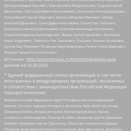
Прохоров Вадим Юрьевич, Шахова Елена Владимировна, Подузов Сергей
Васильевич, Протасова Ирина Вячеславовна, Литинский Леонид Борисович,
Лукашевский Сергей Маркович, Бахмин Вячеслав Иванович, Шабад
Анатолий Ефимович, Сухих Дарья Николаевна, Орлов Олег Петрович,
Добровольская Анна Дмитриевна, Королева Александра Евгеньевна,
Смирнов Владимир Александрович, Вицин Сергей Ефимович, Золотухин
Борис Андреевич, Левинсон Лев Семенович, Локшина Татьяна Иосифовна,
Орлов Олег Петрович, Полякова Мара Федоровна, Резник Генри Маркович,
Захаров Герман Константинович
Источник:
http://unro.minjust.ru/NKOForeignAgent.aspx
данные на
24.03.2022
* Единый федеральный список организаций, в том числе
иностранных и международных организаций, признанных
в соответствии с законодательством Российской Федерации
террористическими:
Высший военный Маджлисуль Шура Объединенных сил моджахедов
Кавказа, Конгресс народов Ичкерии и Дагестана, База, Асбат аль-Ансар,
Священная война, Исламская группа, Братья-мусульмане, Партия
исламского освобождения, Лашкар-И-Тайба, Исламская группа, Движение
Талибан, Исламская партия Туркестана, Общество социальных реформ,
Общество возрождения исламского наследия, Дом двух святых, Джунд аш-