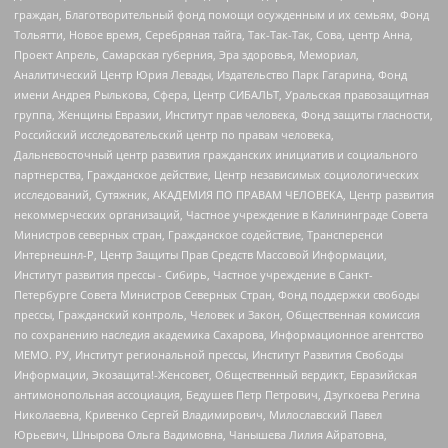
граждан, Благотворительный фонд помощи осужденным и их семьям, Фонд
Тольятти, Новое время, Серебряная тайга, Так-Так-Так, Сова, центр Анна,
Проект Апрель, Самарская губерния, Эра здоровья, Мемориал,
Аналитический Центр Юрия Левады, Издательство Парк Гагарина, Фонд
имени Андрея Рылькова, Сфера, Центр СИБАЛЬТ, Уральская правозащитная
группа, Женщины Евразии, Институт прав человека, Фонд защиты гласности,
Российский исследовательский центр по правам человека,
Дальневосточный центр развития гражданских инициатив и социального
партнерства, Гражданское действие, Центр независимых социологических
исследований, Сутяжник, АКАДЕМИЯ ПО ПРАВАМ ЧЕЛОВЕКА, Центр развития
некоммерческих организаций, Частное учреждение в Калининграде Совета
Министров северных стран, Гражданское содействие, Трансперенси
Интернешнл-Р, Центр Защиты Прав Средств Массовой Информации,
Институт развития прессы - Сибирь, Частное учреждение в Санкт-
Петербурге Совета Министров Северных Стран, Фонд поддержки свободы
прессы, Гражданский контроль, Человек и Закон, Общественная комиссия
по сохранению наследия академика Сахарова, Информационное агентство
МЕМО. РУ, Институт региональной прессы, Институт Развития Свободы
Информации, Экозащита!-Женсовет, Общественный вердикт, Евразийская
антимонопольная ассоциация, Бедушев Петр Петрович, Дзугкоева Регина
Николаевна, Кривенко Сергей Владимирович, Милославский Павел
Юрьевич, Шнырова Ольга Вадимовна, Чанышева Лилия Айратовна,