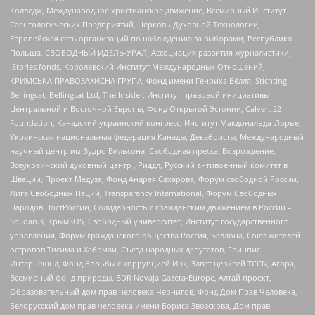
Колледж, Международное христианское движение, Всемирный Институт
Саентологических Предприятий, Церковь Духовной Технологии,
Европейская сеть организаций по наблюдению за выборами, Республика
Польша, СВОБОДНЫЙ ИДЕЛЬ-УРАЛ, Ассоциация развития журналистики,
IStories fonds, Королевский Институт Международных Отношений,
КРИМСЬКА ПРАВОЗАХИСНА ГРУПА, Фонд имени Генриха Бёлля, Stichting
Bellingcat, Bellingcat Ltd, The Insider, Институт правовой инициативы
Центральной и Восточной Европы, Фонд Открытой Эстонии, Calvert 22
Foundation, Канадский украинский конгресс, Институт Макдональда-Лорье,
Украинская национальная федерация Канады, Декабристы, Международный
научный центр им Вудро Вильсона, Свободная пресса, Возрождение,
Всеукраинский духовный центр , Риддл, Русский антивоенный комитет в
Швеции, Проект Медуза, Фонд Андрея Сахарова, Форум свободной России,
Лига Свободных Наций, Transparеncy International, Форум Свободных
Народов ПостРоссии, Солидарность с гражданским движением в России –
Solidarus, КрымSOS, Свободный университет, Институт государственного
управления, Форум гражданского общества Россия, Беллона, Союз жителей
островов Тисима и Хабомаи, Съезд народных депутатов, Гринпис
Интернешнл, Фонд борьбы с коррупцией Инк, Завет церквей TCCN, Агора,
Всемирный фонд природы, BDR Novaja Gazeta-Europe, Алтай проект,
Образовательный дом прав человека Чернигов, Фонд Дом Прав Человека,
Белорусский дом прав человека имени Бориса Звозскова, Дом прав