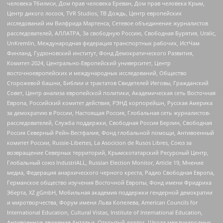
человека Тбилиси, Дом прав человека Ереван, Дом прав человека Крым,
Центр дикого лосося, TVR Studios, ТВ Дождь, Центр европейских
исследований им Вилфрида Мартенса, Сетевое объединение журналистов
расследователей, АЛЛАТРА, За свободную Россию, Свободная Бурятия, Uralic,
UnKremlin, Международная федерация транспортных рабочих, ИстЧам
Финланд, Гудзоновский институт, Фонд Демократического Развития,
Комитет-2024, Центрально-Европейский университет, Центр
восточноевропейских и международных исследований, Общество
Сторожевой башни, Библии и трактатов Свидетелей Иеговы, Гражданский
Совет, Центр анализа европейской политики, Академическая сеть Восточная
Европа, Российский комитет действия, РЭНД корпорейшн, Русская Америка
за демократию в России, Настоящая Россия, Глобальная сеть журналистов-
расследователей, Служба поддержки, Свободная Россия Берлин, Свободная
Россия Северный Рейн-Вестфалия, Фонд глобальной помощи, Антивоенный
комитет России, Russie-Libertes, La Asocicion de Rusos Libres, Союз за
возвращение Северных территорий, Крымскотатарский Ресурсный Центр,
Глобальный союз IndustriALL, Russian Election Monitor, Article 19, Мнение
медиа, Федерация анархического черного креста, Радио Свободная Европа,
Германское общество изучения Восточной Европы, Фонд имени Фридриха
Эберта, XZ gGmbH, Мобильная академия поддержки гендерной демократии
и миротворчества, Форум имени Льва Копелева, American Councils for
International Education, Cultural Vistas, Institute of International Education,
Антивоенное движение Антальи, Открытый диалог, Школа международных