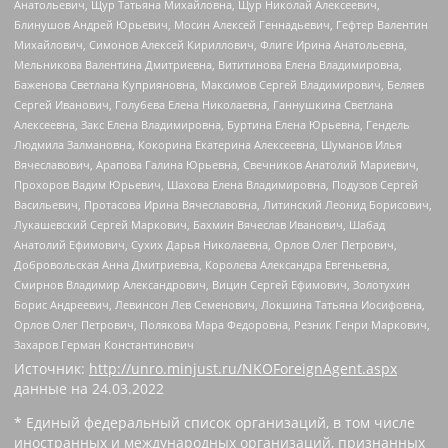
Анатольевич, Щур Татьяна Михайловна, Щур Николай Алексеевич,
Блинушов Андрей Юрьевич, Мосин Алексей Геннадьевич, Гефтер Валентин
Михайлович, Симонов Алексей Кириллович, Флиге Ирина Анатольевна,
Мельникова Валентина Дмитриевна, Вититинова Елена Владимировна,
Баженова Светлана Куприяновна, Максимов Сергей Владимирович, Беляев
Сергей Иванович, Голубева Елена Николаевна, Ганнушкина Светлана
Алексеевна, Закс Елена Владимировна, Буртина Елена Юрьевна, Гендель
Людмила Залмановна, Кокорина Екатерина Алексеевна, Шуманов Илья
Вячеславович, Арапова Галина Юрьевна, Свечников Анатолий Мариевич,
Прохоров Вадим Юрьевич, Шахова Елена Владимировна, Подузов Сергей
Васильевич, Протасова Ирина Вячеславовна, Литинский Леонид Борисович,
Лукашевский Сергей Маркович, Бахмин Вячеслав Иванович, Шабад
Анатолий Ефимович, Сухих Дарья Николаевна, Орлов Олег Петрович,
Добровольская Анна Дмитриевна, Королева Александра Евгеньевна,
Смирнов Владимир Александрович, Вицин Сергей Ефимович, Золотухин
Борис Андреевич, Левинсон Лев Семенович, Локшина Татьяна Иосифовна,
Орлов Олег Петрович, Полякова Мара Федоровна, Резник Генри Маркович,
Захаров Герман Константинович
Источник:
http://unro.minjust.ru/NKOForeignAgent.aspx
данные на
24.03.2022
* Единый федеральный список организаций, в том числе
иностранных и международных организаций, признанных