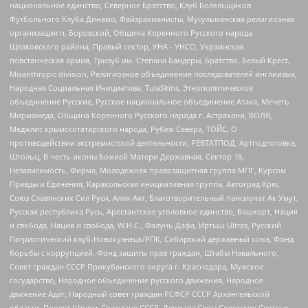
национальное единство, Северное Братство, Клуб Болельщиков
Футбольного Клуба Динамо, Файзрахманисты, Мусульманская религиозная
организация п. Боровский, Община Коренного Русского народа
Щелковского района, Правый сектор, УНА - УНСО, Украинская
повстанческая армия, Тризуб им. Степана Бандеры, Братство, Белый Крест,
Misanthropic division, Религиозное объединение последователей инглиизма,
Народная Социальная Инициатива, TulaSkins, Этнополитическое
объединение Русские, Русское национальное объединение Атака, Мечеть
Мирмамеда, Община Коренного Русского народа г. Астрахани, ВОЛЯ,
Меджлис крымскотатарского народа, Рубеж Севера, ТОЙС, О
противодействии экстремистской деятельности, РЕВТАТПОД, Артподготовка,
Штольц, В честь иконы Божией Матери Державная, Сектор 16,
Независимость, Фирма, Молодежная правозащитная группа МПГ, Курсом
Правды и Единения, Каракольская инициативная группа, Автоград Крю,
Союз Славянских Сил Руси, Алля-Аят, Благотворительный пансионат Ак Умут,
Русская республика Русь, Арестантское уголовное единство, Башкорт, Нация
и свобода, Нация и свобода, W.H.С., Фалунь Дафа, Иртыш Ultras, Русский
Патриотический клуб-Новокузнецк/РПК, Сибирский державный союз, Фонд
борьбы с коррупцией, Фонд защиты прав граждан, Штабы Навального,
Совет граждан СССР Прикубанского округа г. Краснодара, Мужское
государство, Народное объединение русского движения, Народное
движение Адат, Народный совет граждан РСФСР СССР Архангельской
области, Проект Штурм, Граждане СССР, Держава Союз Советских Светлых