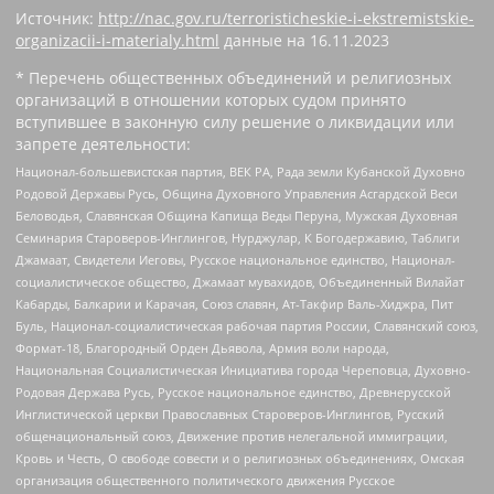
Источник:
http://nac.gov.ru/terroristicheskie-i-ekstremistskie-
organizacii-i-materialy.html
данные на
16.11.2023
* Перечень общественных объединений и религиозных
организаций в отношении которых судом принято
вступившее в законную силу решение о ликвидации или
запрете деятельности:
Национал-большевистская партия, ВЕК РА, Рада земли Кубанской Духовно
Родовой Державы Русь, Община Духовного Управления Асгардской Веси
Беловодья, Славянская Община Капища Веды Перуна, Мужская Духовная
Семинария Староверов-Инглингов, Нурджулар, К Богодержавию, Таблиги
Джамаат, Свидетели Иеговы, Русское национальное единство, Национал-
социалистическое общество, Джамаат мувахидов, Объединенный Вилайат
Кабарды, Балкарии и Карачая, Союз славян, Ат-Такфир Валь-Хиджра, Пит
Буль, Национал-социалистическая рабочая партия России, Славянский союз,
Формат-18, Благородный Орден Дьявола, Армия воли народа,
Национальная Социалистическая Инициатива города Череповца, Духовно-
Родовая Держава Русь, Русское национальное единство, Древнерусской
Инглистической церкви Православных Староверов-Инглингов, Русский
общенациональный союз, Движение против нелегальной иммиграции,
Кровь и Честь, О свободе совести и о религиозных объединениях, Омская
организация общественного политического движения Русское