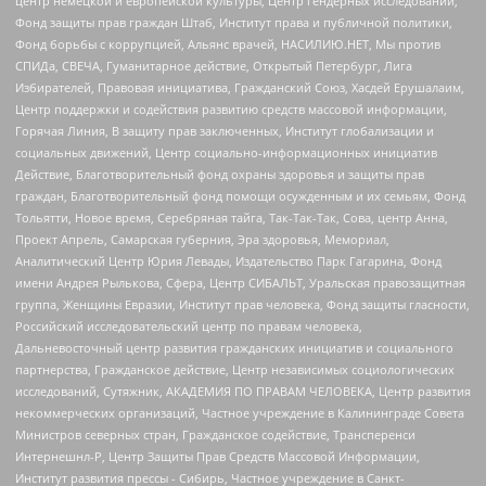
центр немецкой и европейской культуры, Центр гендерных исследований,
Фонд защиты прав граждан Штаб, Институт права и публичной политики,
Фонд борьбы с коррупцией, Альянс врачей, НАСИЛИЮ.НЕТ, Мы против
СПИДа, СВЕЧА, Гуманитарное действие, Открытый Петербург, Лига
Избирателей, Правовая инициатива, Гражданский Союз, Хасдей Ерушалаим,
Центр поддержки и содействия развитию средств массовой информации,
Горячая Линия, В защиту прав заключенных, Институт глобализации и
социальных движений, Центр социально-информационных инициатив
Действие, Благотворительный фонд охраны здоровья и защиты прав
граждан, Благотворительный фонд помощи осужденным и их семьям, Фонд
Тольятти, Новое время, Серебряная тайга, Так-Так-Так, Сова, центр Анна,
Проект Апрель, Самарская губерния, Эра здоровья, Мемориал,
Аналитический Центр Юрия Левады, Издательство Парк Гагарина, Фонд
имени Андрея Рылькова, Сфера, Центр СИБАЛЬТ, Уральская правозащитная
группа, Женщины Евразии, Институт прав человека, Фонд защиты гласности,
Российский исследовательский центр по правам человека,
Дальневосточный центр развития гражданских инициатив и социального
партнерства, Гражданское действие, Центр независимых социологических
исследований, Сутяжник, АКАДЕМИЯ ПО ПРАВАМ ЧЕЛОВЕКА, Центр развития
некоммерческих организаций, Частное учреждение в Калининграде Совета
Министров северных стран, Гражданское содействие, Трансперенси
Интернешнл-Р, Центр Защиты Прав Средств Массовой Информации,
Институт развития прессы - Сибирь, Частное учреждение в Санкт-