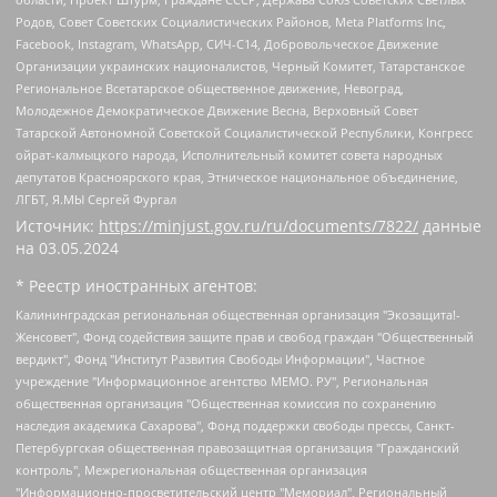
Родов, Совет Советских Социалистических Районов, Meta Platforms Inc,
Facebook, Instagram, WhatsApp, СИЧ-С14, Добровольческое Движение
Организации украинских националистов, Черный Комитет, Татарстанское
Региональное Всетатарское общественное движение, Невоград,
Молодежное Демократическое Движение Весна, Верховный Совет
Татарской Автономной Советской Социалистической Республики, Конгресс
ойрат-калмыцкого народа, Исполнительный комитет совета народных
депутатов Красноярского края, Этническое национальное объединение,
ЛГБТ, Я.МЫ Сергей Фургал
Источник:
https://minjust.gov.ru/ru/documents/7822/
данные
на
03.05.2024
* Реестр иностранных агентов:
Калининградская региональная общественная организация "Экозащита!-Женсовет", Фонд содействия защите прав и свобод граждан "Общественный вердикт", Фонд "Институт Развития Свободы Информации", Частное учреждение "Информационное агентство МЕМО. РУ", Региональная общественная организация "Общественная комиссия по сохранению наследия академика Сахарова", Фонд поддержки свободы прессы, Санкт-Петербургская общественная правозащитная организация "Гражданский контроль", Межрегиональная общественная организация "Информационно-просветительский центр "Мемориал", Региональный Фонд "Центр Защиты Прав Средств Массовой Информации", с 05.12.2023 Фонд "Центр Защиты Прав Средств массовой информации", Региональная общественная благотворительная организация помощи беженцам и мигрантам "Гражданское содействие", Негосударственное образовательное учреждение дополнительного профессионального образования (повышение квалификации) специалистов "АКАДЕМИЯ ПО ПРАВАМ ЧЕЛОВЕКА", Свердловская региональная общественная организация "Сутяжник", Автономная некоммерческая организация "Центр независимых социологических исследований", Союз общественных объединений "Российский исследовательский центр по правам человека", Региональное общественное учреждение научно-информационный центр "МЕМОРИАЛ", Некоммерческая организация "Фонд защиты гласности", Автономная некоммерческая организация "Институт прав человека", Городская общественная организация "Екатеринбургское общество "МЕМОРИАЛ", Городская общественная организация "Рязанское историко-просветительское и правозащитное общество "Мемориал" (Рязанский Мемориал), Челябинский региональный орган общественной самодеятельности – женское общественное объединение "Женщины Евразии", Челябинский региональный орган общественной самодеятельности "Уральская правозащитная группа", Фонд содействия защите здоровья и социальной справедливости имени Андрея Рылькова, Автономная Некоммерческая Организация "Аналитический Центр Юрия Левады", Автономная некоммерческая организация социальной поддержки населения "Проект Апрель", Региональная общественная организация помощи женщинам и детям, находящимся в кризисной ситуации "Информационно-методический центр "Анна", Фонд содействия развитию массовых коммуникаций и правовому просвещению "Так-так-Так", Фонд содействия устойчивому развитию "Серебряная тайга", Свердловский региональный общественный фонд социальных проектов "Новое время", "Idel.Реалии", Кавказ.Реалии, Крым.Реалии, Телеканал Настоящее Время, Татаро-башкирская служба Радио Свобода (Azatliq Radiosi), Радио Свободная Европа/Радио Свобода (PCE/PC), "Сибирь.Реалии", "Фактограф", Благотворительный фонд помощи осужденным и их семьям, Автономная некоммерческая организация "Институт глобализации и социальных движений", Фонд "В защиту прав заключенных", Частное учреждение "Центр поддержки и содействия развитию средств массовой информации", Пензенский региональный общественный благотворительный фонд "Гражданский союз", "Север.Реалии", Некоммерческая организация Фонд "Правовая инициатива", Общество с ограниченной ответственностью "Радио Свободная Европа/Радио Свобода", Чешское информационное агентство "MEDIUM-ORIENT", Красноярская региональная общественная организация "Мы против СПИДа", Камалягин Денис Николаевич, Маркелов Сергей Евгеньевич, Пономарев Лев Александрович, Савицкая Людмила Алексеевна, Автономная некоммерческая организация "Центр по работе с проблемой насилия "НАСИЛИЮ.НЕТ", Межрегиональный профессиональный союз работников здравоохранения "Альянс врачей", Юридическое лицо, зарегистрированное в Латвийской Республике, SIA "Medusa Project" (регистрационный номер 40103797863, дата регистрации 10.06.2014), Некоммерческая организация "Фонд по борьбе с коррупцией", Автономная некоммерческая организация "Институт права и публичной политики", Баданин Роман Сергеевич, Гликин Максим Александрович, Железнова Мария Михайловна, Лукьянова Юлия Сергеевна, Маетная Елизавета Витальевна, Маняхин Петр Борисович, Чуракова Ольга Владимировна, Ярош Юлия Петровна, Юридическое лицо "The Insider SIA", зарегистрированное в Риге, Латвийская Республика (дата регистрации 26.06.2015), являющееся администратором доменного имени интернет-издания "The Insider SIA", https://theins.ru, Постернак Алексей Евгеньевич, Рубин Михаил Аркадьевич, Анин Роман Александрович, Юридическое лицо Istories fonds, зарегистрированное в Латвийской Республике (регистрационный номер 50008295751, дата регистрации 24.02.2020), Великовский Дмитрий Александрович, Долинина Ирина Николаевна, Мароховская Алеся Алексеевна, Шлейнов Роман Юрьевич, Шмагун Олеся Валентиновна, Общество с ограниченной ответственностью "Альтаир 2021", Общество с ограниченной ответственностью "Вега 2021", Общество с ограниченной ответственностью "Главный редактор 2021", Общество с ограниченной ответственностью "Ромашки монолит", Важенков Артем Валерьевич, Ивановская областная общественная организация "Центр гендерных исследований", Гурман Юрий Альбертович, Медиапроект "ОВД-Инфо", Егоров Владимир Владимирович, Жилинский Владимир Александрович, Общество с ограниченной ответственностью "ЗП", Иванова София Юрьевна, Карезина Инна Павловна, Кильтау Екатерина Викторовна, Петров Алексей Викторович, Пискунов Сергей Евгеньевич, Смирнов Сергей Сергеевич, Тихонов Михаил Сергеевич, Общество с ограниченной ответственностью "ЖУРНАЛИСТ-ИНОСТРАННЫЙ АГЕНТ", Арапова Галина Юрьевна, Вольтская Татьяна Анатольевна, Американская компания "Mason G.E.S. Anonymous Foundation" (США), являющаяся владельцем интернет-издания https://mnews.world/, Компания "Stichting Bellingcat", зарегистрированная в Нидерландах (дата регистрации 11.07.2018), Захаров Андрей Вячеславович, Клепиковская Екатерина Дмитриевна, Общество с ограниченной ответственностью "МЕМО", Перл Роман Александрович, Симонов Евгений Алексеевич, Соловьева Елена Анатольевна, Сотников Даниил Владимирович, Сурначева Елизавета Дмитриевна, Автономная некоммерческая организация по защите прав человека и информированию населения "Якутия – Наше Мнение", Общество с ограниченной ответственностью "Москоу диджитал медиа", с 26.01.2023 Общество с ограниченной ответственностью "Чайка Белые сады", Ветошкина Валерия Валерьевна, Заговора Максим Александрович, Межрегиональное общественное движение "Российская ЛГБТ - сеть", Оленичев Максим Владимирович, Павлов Иван Юрьевич, Скворцова Елена Сергеевна, Общество с ограниченной ответственностью "Как бы инагент", Кочетков Игорь Викторович, Общество с ограниченной ответственностью "Честные выборы", Еланчик Олег Александрович, Общество с ограниченной ответственностью "Нобелевский призыв", Гималова Регина Эмилевна, Григорьев Андрей Валерьевич, Григорьева Алина Александровна, Ассоциация по содействию защите прав призывников, альтернативнослужащих и военнослужащих "Правозащитная группа "Гражданин.Армия.Право", Хисамова Регина Фаритовна, Автономная некоммерческая организация по реализации социально-правовых программ "Лилит", Дальневосточное общественное движение "Маяк", Санкт-Петербургская ЛГБТ-инициативная группа "Выход", Инициативная группа ЛГБТ+ "Реверс", Алексеев Андрей Викторович, Бекбулатова Таисия Львовна, Беляев Иван Михайлович, Владыкина Елена Сергеевна, Гельман Марат Александрович, Никульшина Вероника Юрьевна, Толоконникова Надежда Андреевна, Шендерович Виктор Анатольевич, Общество с ограниченной ответственностью "Данное сообщение", Общество с ограниченной ответственностью Издательский дом "Новая глава", Айнбиндер Александра Александровна, Московский комьюнити-центр для ЛГБТ+инициатив, Благотворительный фонд развития филантропии, Deutsche Welle (Германия, Kurt-Schumacher-Strasse 3, 53113 Bonn), Борзунова Мария Михайловна, Воробьев Виктор Викторович, Голубева Анна Львовна, Константинова Алла Михайловна, Малкова Ирина Владимировна, Мурадов Мурад Абдулгалимович, Осетинская Елизавета Николаевна, Понасенков Евгений Николаевич, Ганапольский Матвей Юрьевич, Киселев Евгений Алексеевич, Борухович Ирина Григорьевна, Дремин Иван Тимофеевич, Дубровский Дмитрий Викторович, Красноярская региональная общественная организация поддержки и развития альтернативных образовательных технологий и межкультурных коммуникаций "ИНТЕРРА", Маяковская Екатерина Алексеевна, Фейгин Марк Захарович, Филимонов Андрей Викторович, Дзугкоева Регина Николаевна, Доброхотов Роман Александрович, Дудь Юрий Александрович, Елкин Сергей Владимирович, Кругликов Кирилл Игоревич, Сабунаева Мария Леонидовна, Семенов Алексей Владимирович, Шаинян Карен Багратович, Шульман Екатерина Михайловна, Асафьев Артур Валерьевич, Вахштайн Виктор Семенович, Венедиктов Алексей Алексеевич, Лушникова Екатерина Евгеньевна, Волков Леонид Михайлович, Невзоров Александр Глебович, Пархоменко Сергей Борисович, Сироткин Ярослав Николаевич, Кара-Мурза Владимир Владимирович, Баранова Наталья Владимировна, Гозман Леонид Яковлевич, Кагарлицкий Борис Юльевич, Климарев Михаил Валерьевич, Милов Владимир Станиславович, Автономная некоммерческая организация Краснодарский центр современного искусства "Типография", Моргенштерн Алишер Тагирович, Соболь Любовь Эдуардовна, Общество с ограниченной ответственностью "ЛИЗА НОРМ", Каспаров Гарри Кимович, Ходорковский Михаил Борисович, Общество с ограниченной ответственностью "Апрельские тезисы", Данилович Ирина Брониславовна, Кашин Олег Владимирович, Петров Николай Владимирович, Пивоваров Алексей Владимирович, Соколов Михаил Владимирович, Цветкова Юлия Владимировна, Чичваркин Евгений Александрович, Комитет против пыток/Команда против пыток, Общество с ограниченной ответственностью "Первый научный", Общество с ограниченной ответственностью "Вертолет и ко", Белоцерковская Вероника Борисовна, Кац Максим Евгеньевич, Лазарева Татьяна Юрьевна, Шаведдинов Руслан Табризович, Яшин Илья Валерьевич, Общество с ограниченной ответственностью "Иноагент ААВ", Алешковский Дмитрий Петрович, Альбац Евгения Марковна, Быков Дмитрий Львович, Галямина Юлия Евгеньевна, Лойко Сергей Леонидович, Мартынов Кирилл Константинович, Медведев Сергей Александрович, Крашенинников Федор Геннадиевич, Гордеева Катерина Вл