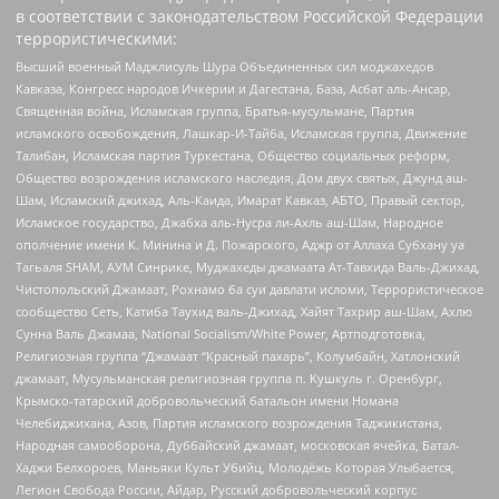
в соответствии с законодательством Российской Федерации
террористическими:
Высший военный Маджлисуль Шура Объединенных сил моджахедов
Кавказа, Конгресс народов Ичкерии и Дагестана, База, Асбат аль-Ансар,
Священная война, Исламская группа, Братья-мусульмане, Партия
исламского освобождения, Лашкар-И-Тайба, Исламская группа, Движение
Талибан, Исламская партия Туркестана, Общество социальных реформ,
Общество возрождения исламского наследия, Дом двух святых, Джунд аш-
Шам, Исламский джихад, Аль-Каида, Имарат Кавказ, АБТО, Правый сектор,
Исламское государство, Джабха аль-Нусра ли-Ахль аш-Шам, Народное
ополчение имени К. Минина и Д. Пожарского, Аджр от Аллаха Субхану уа
Тагьаля SHAM, АУМ Синрике, Муджахеды джамаата Ат-Тавхида Валь-Джихад,
Чистопольский Джамаат, Рохнамо ба суи давлати исломи, Террористическое
сообщество Сеть, Катиба Таухид валь-Джихад, Хайят Тахрир аш-Шам, Ахлю
Сунна Валь Джамаа, National Socialism/White Power, Артподготовка,
Религиозная группа “Джамаат “Красный пахарь”, Колумбайн, Хатлонский
джамаат, Мусульманская религиозная группа п. Кушкуль г. Оренбург,
Крымско-татарский добровольческий батальон имени Номана
Челебиджихана, Азов, Партия исламского возрождения Таджикистана,
Народная самооборона, Дуббайский джамаат, московская ячейка, Батал-
Хаджи Белхороев, Маньяки Культ Убийц, Молодёжь Которая Улыбается,
Легион Свобода России, Айдар, Русский добровольческий корпус