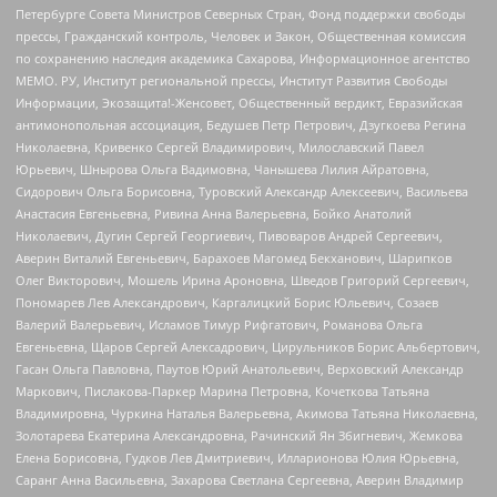
Петербурге Совета Министров Северных Стран, Фонд поддержки свободы
прессы, Гражданский контроль, Человек и Закон, Общественная комиссия
по сохранению наследия академика Сахарова, Информационное агентство
МЕМО. РУ, Институт региональной прессы, Институт Развития Свободы
Информации, Экозащита!-Женсовет, Общественный вердикт, Евразийская
антимонопольная ассоциация, Бедушев Петр Петрович, Дзугкоева Регина
Николаевна, Кривенко Сергей Владимирович, Милославский Павел
Юрьевич, Шнырова Ольга Вадимовна, Чанышева Лилия Айратовна,
Сидорович Ольга Борисовна, Туровский Александр Алексеевич, Васильева
Анастасия Евгеньевна, Ривина Анна Валерьевна, Бойко Анатолий
Николаевич, Дугин Сергей Георгиевич, Пивоваров Андрей Сергеевич,
Аверин Виталий Евгеньевич, Барахоев Магомед Бекханович, Шарипков
Олег Викторович, Мошель Ирина Ароновна, Шведов Григорий Сергеевич,
Пономарев Лев Александрович, Каргалицкий Борис Юльевич, Созаев
Валерий Валерьевич, Исламов Тимур Рифгатович, Романова Ольга
Евгеньевна, Щаров Сергей Алексадрович, Цирульников Борис Альбертович,
Гасан Ольга Павловна, Паутов Юрий Анатольевич, Верховский Александр
Маркович, Пислакова-Паркер Марина Петровна, Кочеткова Татьяна
Владимировна, Чуркина Наталья Валерьевна, Акимова Татьяна Николаевна,
Золотарева Екатерина Александровна, Рачинский Ян Збигневич, Жемкова
Елена Борисовна, Гудков Лев Дмитриевич, Илларионова Юлия Юрьевна,
Саранг Анна Васильевна, Захарова Светлана Сергеевна, Аверин Владимир