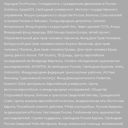
Народов ПостРоссии, Солидарность с гражданским движением в России –
Solidarus, КрымSOS, Свободный университет, Институт государственного
управления, Форум гражданского общества Россия, Беллона, Союз жителей
островов Тисима и Хабомаи, Съезд народных депутатов, Гринпис
Интернешнл, Фонд борьбы с коррупцией Инк, Завет церквей TCCN, Агора,
Всемирный фонд природы, BDR Novaja Gazeta-Europe, Алтай проект,
Образовательный дом прав человека Чернигов, Фонд Дом Прав Человека,
Белорусский дом прав человека имени Бориса Звозскова, Дом прав
человека Тбилиси, Дом прав человека Ереван, Дом прав человека Крым,
Центр дикого лосося, TVR Studios, ТВ Дождь, Центр европейских
исследований им Вилфрида Мартенса, Сетевое объединение журналистов
расследователей, АЛЛАТРА, За свободную Россию, Свободная Бурятия, Uralic,
UnKremlin, Международная федерация транспортных рабочих, ИстЧам
Финланд, Гудзоновский институт, Фонд Демократического Развития,
Комитет-2024, Центрально-Европейский университет, Центр
восточноевропейских и международных исследований, Общество
Сторожевой башни, Библии и трактатов Свидетелей Иеговы, Гражданский
Совет, Центр анализа европейской политики, Академическая сеть Восточная
Европа, Российский комитет действия, РЭНД корпорейшн, Русская Америка
за демократию в России, Настоящая Россия, Глобальная сеть журналистов-
расследователей, Служба поддержки, Свободная Россия Берлин, Свободная
Россия Северный Рейн-Вестфалия, Фонд глобальной помощи, Антивоенный