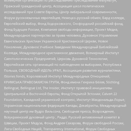
Всемирная организация по расследованию преследований Фалуньгун,
Пражский гражданский центр, Ассоциация школ политических
исследований при Совете Европы, Центр либеральной современности,
Форум русскоязычных европейцев, Немецко-русский обмен, Бард колледж,
Европейский выбор, Фонд Ходорковского, Оксфордский российский фонд,
Фонд Будущее России, Компания свободы информации, Проект Медиа,
Международное партнерство за права человека, Духовное Управление
Евангельских Христиан Украинской Христианской Церкви, Новое
Поколение, Духовное Учебное Заведение Международный Библейский
Колледж, Международное христианское движение, Всемирный Институт
Саентологических Предприятий, Церковь Духовной Технологии,
Европейская сеть организаций по наблюдению за выборами, Республика
Польша, СВОБОДНЫЙ ИДЕЛЬ-УРАЛ, Ассоциация развития журналистики,
IStories fonds, Королевский Институт Международных Отношений,
КРИМСЬКА ПРАВОЗАХИСНА ГРУПА, Фонд имени Генриха Бёлля, Stichting
Bellingcat, Bellingcat Ltd, The Insider, Институт правовой инициативы
Центральной и Восточной Европы, Фонд Открытой Эстонии, Calvert 22
Foundation, Канадский украинский конгресс, Институт Макдональда-Лорье,
Украинская национальная федерация Канады, Декабристы, Международный
научный центр им Вудро Вильсона, Свободная пресса, Возрождение,
Всеукраинский духовный центр , Риддл, Русский антивоенный комитет в
Швеции, Проект Медуза, Фонд Андрея Сахарова, Форум свободной России,
Лига Свободных Наций, Transparеncy International, Форум Свободных