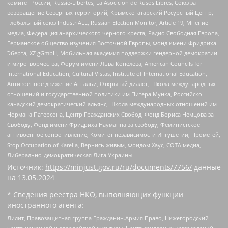
комитет России, Russie-Libertes, La Asocicion de Rusos Libres, Союз за
возвращение Северных территорий, Крымскотатарский Ресурсный Центр,
Глобальный союз IndustriALL, Russian Election Monitor, Article 19, Мнение
медиа, Федерация анархического черного креста, Радио Свободная Европа,
Германское общество изучения Восточной Европы, Фонд имени Фридриха
Эберта, XZ gGmbH, Мобильная академия поддержки гендерной демократии
и миротворчества, Форум имени Льва Копелева, American Councils for
International Education, Cultural Vistas, Institute of International Education,
Антивоенное движение Антальи, Открытый диалог, Школа международных
отношений и государственной политики им Питера Мунка, Российско-
канадский демократический альянс, Школа международных отношений им
Нормана Патерсона, Центр Гражданских Свобод, Фонд Бориса Немцова за
Свободу, Фонд имени Фридриха Науманна за свободу, Феминистское
антивоенное сопротивление, Комитет независимости Ингушетии, Прометей,
Stop Occupation of Karelia, Вернись живым, Фридом Хаус, СОТА медиа,
Либерально-демократическая Лига Украины
Источник:
https://minjust.gov.ru/ru/documents/7756/
данные
на
13.05.2024
* Сведения реестра НКО, выполняющих функции
иностранного агента:
Лилит, Правозащитная группа Гражданин.Армия.Право, Нижегородский